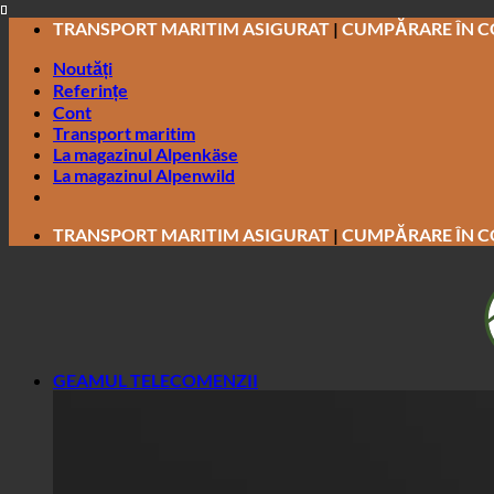
Salt
TRANSPORT MARITIM ASIGURAT
|
CUMPĂRARE ÎN 
la
Noutăți
conținut
Referințe
Cont
Transport maritim
La magazinul Alpenkäse
La magazinul Alpenwild
TRANSPORT MARITIM ASIGURAT
|
CUMPĂRARE ÎN 
GEAMUL TELECOMENZII