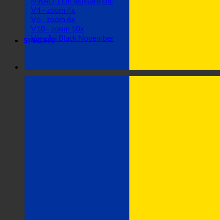
MRAD 1 cm ajustare clic
V4 - zoom 4x
V6 - zoom 6x
V10 - zoom 10x
Vânzări Black November
SPECTIV