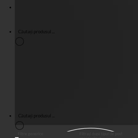
Filtre generice
Filtrați după tipul de post
personalizat
Potrivire exactă
Căutare pe pagini
Căutare în titlu
Căutare în posturi
Căutare în conținut
Căutare în excerpt
Filtre generice
Filtrați după tipul de post