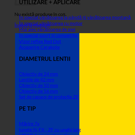
UTILIZARE + APLICARE
Nu există produse în coș.
În special vânătoarea la pândă și vânătoarea montană
În special vânătoarea cu motor
Înapoi la magazin
Mai ales vânătoarea de piei
În special sport și competiție
Vizor reflex Red Dot
Acoperire Cerakote
DIAMETRUL LENTII
Obiectiv de 24 mm
Lentile de 42 mm
Obiectiv de 50 mm
Obiectiv de 56 mm
Set de capace de protecție ZF
PE TIP
Mărire 7x
lunete N-FX - ZF cu unghi larg