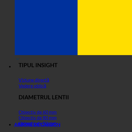
TIPUL INSIGHT
Viziune directă
Vedere oblică
DIAMETRUL LENTII
Obiectiv de 60 mm
Obiectiv de 80 mm
Obiectiv de 82 mm
ARBORE DE CARBON