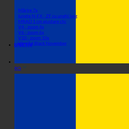
Mărire 7x
lunete N-FX - ZF cu unghi larg
MRAD 1 cm ajustare clic
V4 - zoom 4x
V6 - zoom 6x
V10 - zoom 10x
Vânzări Black November
SPECTIV
RO