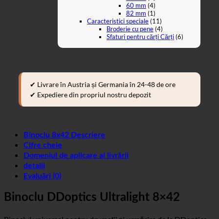
60 mm
(4)
82 mm
(1)
Caracteristici speciale
(11)
Broderie cu pene
(4)
Sfaturi pentru cărți Cărți
(6)
✔ Livrare în Austria și Germania în 24-48 de ore
✔ Expediere din propriul nostru depozit
Binoclu 8x42 Descriere
Cifre cheie
Domeniul de aplicare al livrării
detalii
Evaluări (0)
Binoclu DDoptics Ultralight 8×42