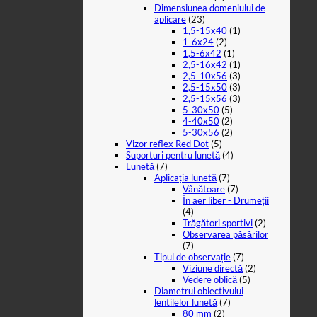
Dimensiunea domeniului de
aplicare
(23)
1,5-15x40
(1)
1-6x24
(2)
1,5-6x42
(1)
2,5-16x42
(1)
2,5-10x56
(3)
2,5-15x50
(3)
2,5-15x56
(3)
5-30x50
(5)
4-40x50
(2)
5-30x56
(2)
Vizor reflex Red Dot
(5)
Suporturi pentru lunetă
(4)
Lunetă
(7)
Aplicația lunetă
(7)
Vânătoare
(7)
În aer liber - Drumeții
(4)
Trăgători sportivi
(2)
Observarea păsărilor
(7)
Tipul de observație
(7)
Viziune directă
(2)
Vedere oblică
(5)
Diametrul obiectivului
lentilelor lunetă
(7)
80 mm
(2)