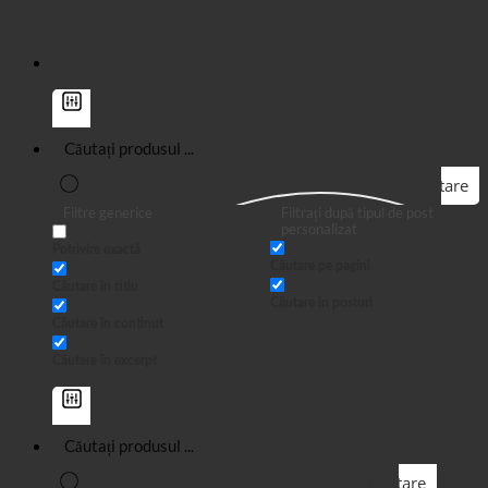
Căutare
Filtre generice
Filtrați după tipul de post
personalizat
Potrivire exactă
Căutare pe pagini
Căutare în titlu
Căutare în posturi
Căutare în conținut
Căutare în excerpt
Căutare