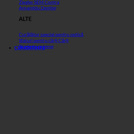
Ziegler SEM Contra
Ansamblu Dentler
ALTE
Curățător special pentru optică
Sfaturi pentru cărți Cărți
Broderie cu pene
CUNOȘTINȚE