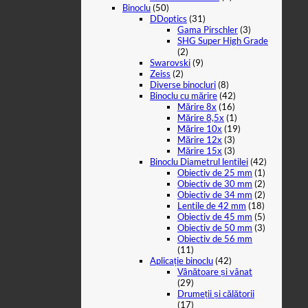
Binoclu
(50)
DDoptics
(31)
Gama Pirschler
(3)
SHG Super High Grade
(2)
Swarovski
(9)
Zeiss
(2)
Diverse binocluri
(8)
Binoclu cu mărire
(42)
Mărire 8x
(16)
Mărire 8,5x
(1)
Mărire 10x
(19)
Mărire 12x
(3)
Mărire 15x
(3)
Binoclu Diametrul lentilei
(42)
Obiectiv de 25 mm
(1)
Obiectiv de 30 mm
(2)
Obiectiv de 34 mm
(2)
Lentile de 42 mm
(18)
Obiectiv de 45 mm
(5)
Obiectiv de 50 mm
(3)
Obiectiv de 56 mm
(11)
Aplicație binoclu
(42)
Vânătoare și vânat
(29)
Drumeții și călătorii
(17)