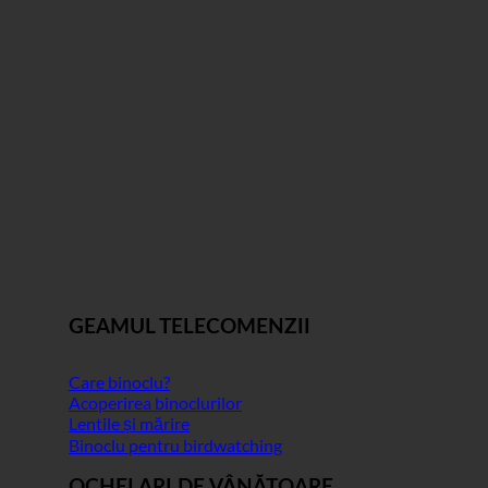
GEAMUL TELECOMENZII
Care binoclu?
Acoperirea binoclurilor
Lentile și mărire
Binoclu pentru birdwatching
OCHELARI DE VÂNĂTOARE