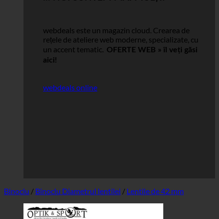
webdeals este un magazin cloud.
Crearea de
rețele de ateliere web moderne, specializate, cu
un accent tematic.
OFERTE WEB »
îl veți găsi
aici!
webdeals online
Binoclu
/
Binoclu Diametrul lentilei
/
Lentile de 42 mm