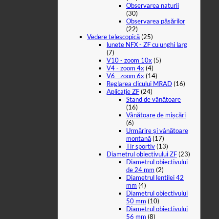
Observarea naturii
(30)
Observarea păsărilor
(22)
Vedere telescopică
(25)
lunete NFX - ZF cu unghi larg
(7)
V10 - zoom 10x
(5)
V4 - zoom 4x
(4)
V6 - zoom 6x
(14)
Reglarea clicului MRAD
(16)
Aplicație ZF
(24)
Stand de vânătoare
(16)
Vânătoare de mișcări
(6)
Urmărire și vânătoare
montană
(17)
Tir sportiv
(13)
Diametrul obiectivului ZF
(23)
Diametrul obiectivului
de 24 mm
(2)
Diametrul lentilei 42
mm
(4)
Diametrul obiectivului
50 mm
(10)
Diametrul obiectivului
56 mm
(8)