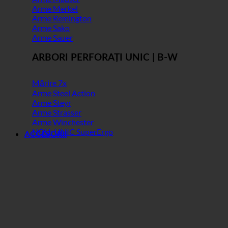
Arme Merkel
Arme Remington
Arme Sako
Arme Sauer
ARBORI PERFORAȚI UNIC | B-W
Mărire 7x
Arme Steel Action
Arme Steyr
Arme Strasser
Arme Winchester
NOU: UNIC SuperErgo
ACCESORII