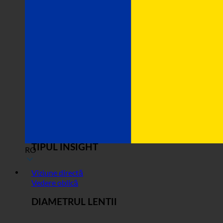
TIPUL INSIGHT
RO
Viziune directă
Vedere oblică
DIAMETRUL LENTII