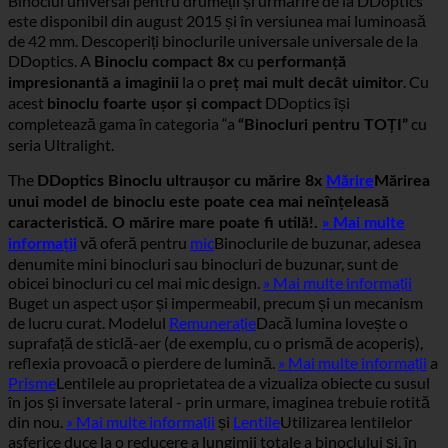
Binoclul universal pentru drumeții și urmărire de la DDoptics
este disponibil din august 2015 și în versiunea mai luminoasă
de 42 mm. Descoperiți binoclurile universale universale de la
DDoptics. A
cu
Binoclu compact 8x
performanță
la o
. Cu
impresionantă a imaginii
preț mai mult decât uimitor
acest
DDoptics își
binoclu foarte ușor și compact
completează gama în categoria “a
cu
“Binocluri pentru TOȚI”
seria Ultralight.
The
DDoptics Binoclu ultraușor cu mărire 8x
Mărire
Mărirea
unui model de binoclu este poate cea mai neînțeleasă
caracteristică. O mărire mare poate fi utilă!.
» Mai multe
vă oferă pentru
mic
Binoclurile de buzunar, adesea
informații
denumite mini binocluri sau binocluri de buzunar, sunt de
obicei binocluri cu cel mai mic design.
» Mai multe informații
Buget un aspect ușor și impermeabil, precum și un mecanism
de lucru curat. Modelul
Remunerație
Dacă lumina lovește o
suprafață de sticlă-aer (de exemplu, cu o prismă de acoperiș),
reflexia provoacă o pierdere de lumină.
» Mai multe informații
a
Prisme
Lentilele au proprietatea de a vizualiza obiecte cu susul
în jos și inversate lateral - prin urmare, imaginea trebuie rotită
din nou.
» Mai multe informații
și
Lentile
Utilizarea lentilelor
asferice duce la o reducere a lungimii totale a binoclului și, în