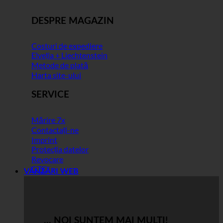
DESPRE MAGAZIN
Costuri de expediere
Elveția + Liechtenstein
Metode de plată
Harta site-ului
SERVICE
Mărire 7x
Contactați-ne
Imprint
Protecția datelor
Revocare
GTC
VÂNZĂRI WEB
... NOI SUNTEM MAI MULȚI!