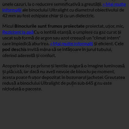
unele cazuri, la o reducere semnificativă a greutății.
» Mai multe
informații
ale binoclului Ultralight cu diametrul obiectivului de
42 mm au fost echipate chiar și cu un dielectric.
Micul
proiectat, ușor, mic,
Binoclurile sunt frumos proiectate
Rezistent la apă
Cu o lentilă etanșă, o umplere cu gaz curat și
uscat sub formă de argon sau azot creează un "climat intern"
care împiedică aburirea.
» Mai multe informații
și eficient. Cele
invită mâna să se înfășoare în jurul tubului,
pod deschis
oferind aderență și confort.
Acoperirea de pe prisme și lentile asigură o imagine luminoasă
și plăcută, iar dacă nu aveți nevoie de binoclu pe moment,
acesta poate fi ușor depozitat în buzunarul jachetei. Greutatea
redusă a binoclului Ultralight de puțin sub 645 g nu este
niciodată o pacoste.