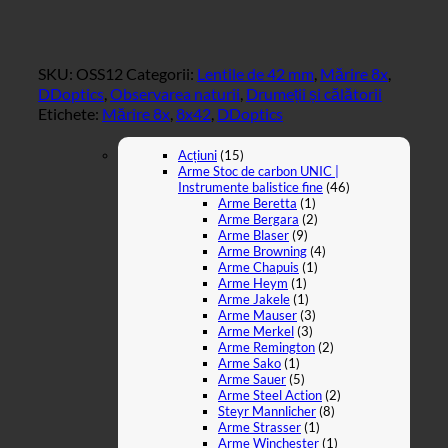
SKU:
OSS12
Categorii:
Lentile de 42 mm
,
Mărire 8x
,
DDoptics
,
Observarea naturii
,
Drumeții și călătorii
Etichete:
Mărire 8x
,
8x42
,
DDoptics
Acțiuni
(15)
Arme Stoc de carbon UNIC |
Instrumente balistice fine
(46)
Arme Beretta
(1)
Arme Bergara
(2)
Arme Blaser
(9)
Arme Browning
(4)
Arme Chapuis
(1)
Arme Heym
(1)
Arme Jakele
(1)
Arme Mauser
(3)
Arme Merkel
(3)
Arme Remington
(2)
Arme Sako
(1)
Arme Sauer
(5)
Arme Steel Action
(2)
Steyr Mannlicher
(8)
Arme Strasser
(1)
Arme Winchester
(1)