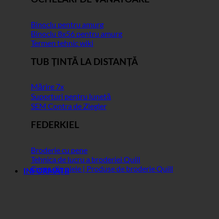
Binoclu pentru amurg
Binoclu 8x56 pentru amurg
Termen tehnic wiki
TUB ȚINTĂ LA DISTANȚĂ
Mărire 7x
Suporturi pentru lunetă
SEM Contra de Ziegler
FEDERKIEL
Broderie cu pene
Tehnica de lucru a broderiei Quill
Curea din piele | Produse de broderie Quill
INFORMAȚII