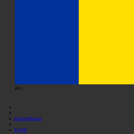
RO
Autentificare
€
0,00