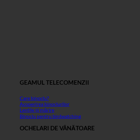
GEAMUL TELECOMENZII
Care binoclu?
Acoperirea binoclurilor
Lentile și mărire
Binoclu pentru birdwatching
OCHELARI DE VÂNĂTOARE