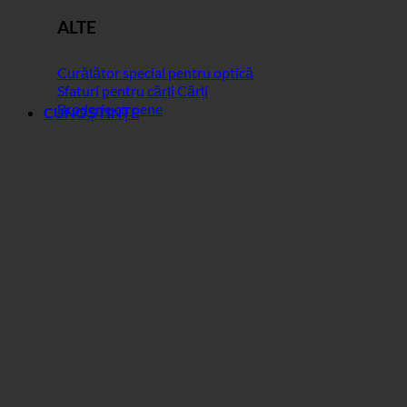
ALTE
Curățător special pentru optică
Sfaturi pentru cărți Cărți
Broderie cu pene
CUNOȘTINȚE