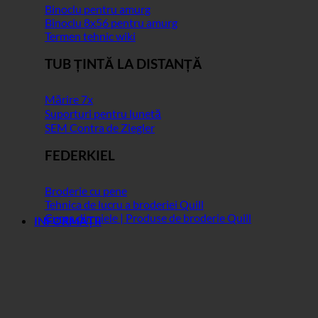
Binoclu pentru amurg
Binoclu 8x56 pentru amurg
Termen tehnic wiki
TUB ȚINTĂ LA DISTANȚĂ
Mărire 7x
Suporturi pentru lunetă
SEM Contra de Ziegler
FEDERKIEL
Broderie cu pene
Tehnica de lucru a broderiei Quill
Curea din piele | Produse de broderie Quill
INFORMAȚII