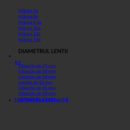
Mărire 7x
Mărire 8x
Mărire 8,5x
Mărire 10x
Mărire 12x
Mărire 15x
DIAMETRUL LENTII
RO
Obiectiv de 25 mm
Obiectiv de 30 mm
Obiectiv de 34 mm
Lentile de 42 mm
Obiectiv de 45 mm
Obiectiv de 50 mm
Obiectiv de 56 mm
TUB ȚINTĂ LA DISTANȚĂ