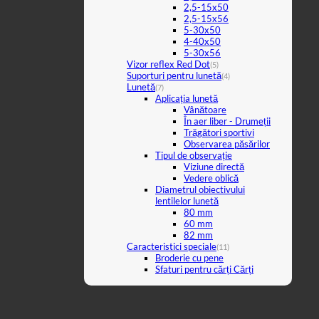
2,5-15x50
2,5-15x56
5-30x50
4-40x50
5-30x56
Vizor reflex Red Dot
(5)
Suporturi pentru lunetă
(4)
Lunetă
(7)
Aplicația lunetă
Vânătoare
În aer liber - Drumeții
Trăgători sportivi
Observarea păsărilor
Tipul de observație
Viziune directă
Vedere oblică
Diametrul obiectivului
lentilelor lunetă
80 mm
60 mm
82 mm
Caracteristici speciale
(11)
Broderie cu pene
Sfaturi pentru cărți Cărți