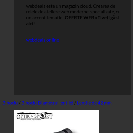
webdeals este un magazin cloud.
Crearea de
rețele de ateliere web moderne, specializate, cu
un accent tematic.
OFERTE WEB »
îl veți găsi
aici!
webdeals online
Binoclu
/
Binoclu Diametrul lentilei
/
Lentile de 42 mm