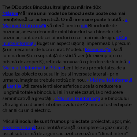
The
DDoptics Binoclu ultralight cu mărire 10x
Mărire
Mărirea unui model de binoclu este poate cea mai
neînțeleasă caracteristică. O mărire mare poate fi utilă!.
»
Mai multe informații
vă oferă pentru
mic
Binoclurile de
buzunar, adesea denumite mini binocluri sau binocluri de
buzunar, sunt de obicei binocluri cu cel mai mic design.
» Mai
multe informații
Buget un aspect ușor și impermeabil, precum
și un mecanism de lucru curat. Modelul
Remunerație
Dacă
lumina lovește o suprafață de sticlă-aer (de exemplu, cu o
prismă de acoperiș), reflexia provoacă o pierdere de lumină.
»
Mai multe informații
a
Prisme
Lentilele au proprietatea de a
vizualiza obiecte cu susul în jos și inversate lateral - prin
urmare, imaginea trebuie rotită din nou.
» Mai multe informații
și
Lentile
Utilizarea lentilelor asferice duce la o reducere a
lungimii totale a binoclului și, în unele cazuri, la o reducere
semnificativă a greutății.
» Mai multe informații
ale binoclului
Ultralight cu diametrul obiectivului de 42 mm au fost echipate
chiar și cu un dielectric.
Micul
Binoclurile sunt frumos proiectate
proiectat, ușor, mic,
Rezistent la apă
Cu o lentilă etanșă, o umplere cu gaz curat și
uscat sub formă de argon sau azot creează un "climat intern"