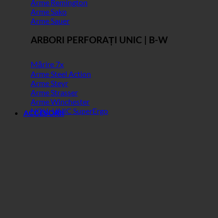
Arme Remington
Arme Sako
Arme Sauer
ARBORI PERFORAȚI UNIC | B-W
Mărire 7x
Arme Steel Action
Arme Steyr
Arme Strasser
Arme Winchester
NOU: UNIC SuperErgo
ACCESORII