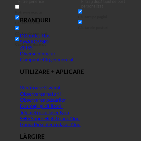
Filtre generice
Filtrați după tipul de post
personalizat
Potrivire exactă
Căutare pe pagini
BRANDURI
Căutare în titlu
Căutare în posturi
Căutare în conținut
DDoptics
SWAROVSKI
Căutare în excerpt
ZEISS
Diverse binocluri
Campanie târg comercial
UTILIZARE + APLICARE
Vânătoare și vânat
Observarea naturii
Observarea păsărilor
Drumeții și călătorii
Telemetru cu laser
SHG Super High Grade
Gama Pirschler cu laser
LĂRGIRE