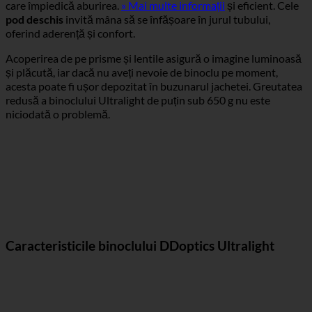
care împiedică aburirea.
» Mai multe informații
și eficient. Cele
pod deschis
invită mâna să se înfășoare în jurul tubului,
oferind aderență și confort.
Acoperirea de pe prisme și lentile asigură o imagine luminoasă
și plăcută, iar dacă nu aveți nevoie de binoclu pe moment,
acesta poate fi ușor depozitat în buzunarul jachetei. Greutatea
redusă a binoclului Ultralight de puțin sub 650 g nu este
niciodată o problemă.
Caracteristicile binoclului DDoptics Ultralight