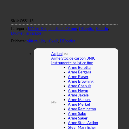
SKU:
OSS113
Categorii:
Mărire 10x
,
Lentile de 42 mm
,
DDoptics
,
Binoclu
,
Drumeții și călătorii
Etichete:
Mărire 10x
,
10x42
,
DDoptics
Acțiuni
(15)
Arme Stoc de carbon UNIC |
Instrumente balistice fine
Arme Beretta
Arme Bergara
Arme Blaser
Arme Browning
Arme Chapuis
Arme Heym
Arme Jakele
Arme Mauser
(46)
Arme Merkel
Arme Remington
Arme Sako
Arme Sauer
Arme Steel Action
Steyr Mannlicher