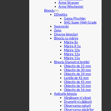
Arme Strasser
Arme Winchester
Binoclu
(50)
DDoptics
Gama Pirschler
SHG Super High Grade
Swarovski
Zeiss
Diverse binocluri
Binoclu cu mărire
Mărire 8x
Mărire 8,5x
Mărire 10x
Mărire 12x
Mărire 15x
Binoclu Diametrul lentilei
Obiectiv de 25 mm
Obiectiv de 30 mm
Obiectiv de 34 mm
Lentile de 42 mm
Obiectiv de 45 mm
Obiectiv de 50 mm
Obiectiv de 56 mm
Aplicație binoclu
Vânătoare și vânat
Drumeții și călătorii
Observarea naturii
Observarea păsărilor