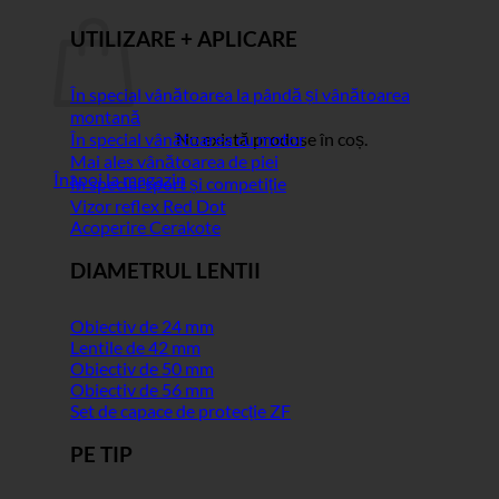
UTILIZARE + APLICARE
În special vânătoarea la pândă și vânătoarea
montană
În special vânătoarea cu motor
Nu există produse în coș.
Mai ales vânătoarea de piei
Înapoi la magazin
În special sport și competiție
Vizor reflex Red Dot
Acoperire Cerakote
DIAMETRUL LENTII
Obiectiv de 24 mm
Lentile de 42 mm
Obiectiv de 50 mm
Obiectiv de 56 mm
Set de capace de protecție ZF
PE TIP