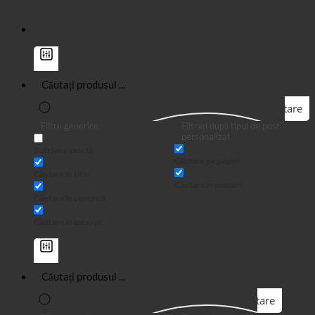
Căutare
Filtre generice
Filtrați după tipul de post
personalizat
Potrivire exactă
Căutare pe pagini
Căutare în titlu
Căutare în posturi
Căutare în conținut
Căutare în excerpt
Căutare