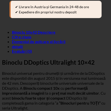
✔ Livrare în Austria și Germania în 24-48 de ore
✔ Expediere din propriul nostru depozit
Binoclu 10x42 Descriere
Cifre cheie
Domeniul de aplicare al livrării
detalii
Evaluări (0)
Binoclu DDoptics Ultralight 10×42
Binoclul universal pentru drumeții și urmărire de la DDoptics
este disponibil din august 2015 și în versiunea mai luminoasă
de 42 mm. Descoperiți binoclurile universale universale de la
DDoptics. A
Binoclu compact 10x
cu
performanță
impresionantă a imaginii
la o
preț mai mult decât uimitor
. Cu
acest
binoclu foarte ușor și compact
DDoptics își
completează gama în categoria “a
“Binocluri pentru TOȚI”
cu
seria Ultralight.