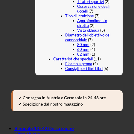
Tiratori sportivi
(2)
Osservazione degli
uccelli
(7)
Tipo di intuizione
(7)
Approfondimento
diretto
(2)
Vista obliqua
(5)
Diametro dell'obiettivo del
cannocchiale
(7)
80 mm
(2)
60 mm
(4)
82 mm
(1)
Caratteristiche speciali
(11)
Ricamo a penna
(4)
Consigli per i libri Libri
(6)
✔ Consegna in Austria e Germania in 24-48 ore
✔ Spedizione dal nostro magazzino
Binocolo 10x42 Descrizione
Cifre chiave