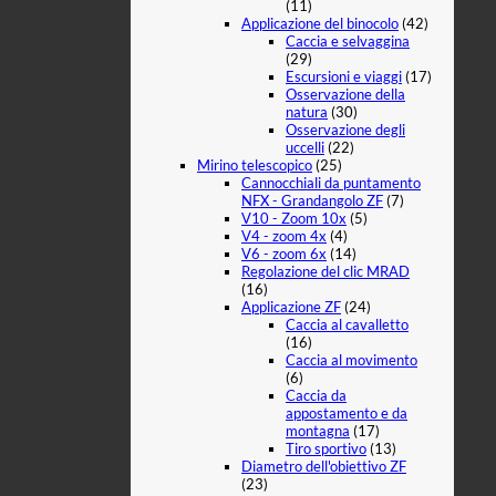
(11)
Applicazione del binocolo
(42)
Caccia e selvaggina
(29)
Escursioni e viaggi
(17)
Osservazione della
natura
(30)
Osservazione degli
uccelli
(22)
Mirino telescopico
(25)
Cannocchiali da puntamento
NFX - Grandangolo ZF
(7)
V10 - Zoom 10x
(5)
V4 - zoom 4x
(4)
V6 - zoom 6x
(14)
Regolazione del clic MRAD
(16)
Applicazione ZF
(24)
Caccia al cavalletto
(16)
Caccia al movimento
(6)
Caccia da
appostamento e da
montagna
(17)
Tiro sportivo
(13)
Diametro dell'obiettivo ZF
(23)