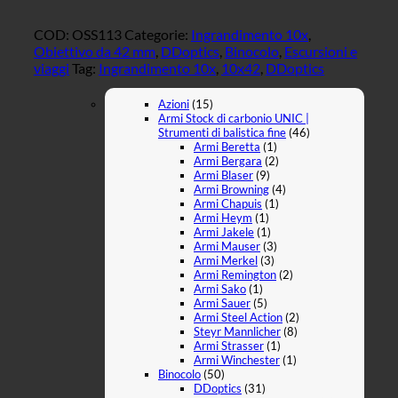
COD:
OSS113
Categorie:
Ingrandimento 10x
,
Obiettivo da 42 mm
,
DDoptics
,
Binocolo
,
Escursioni e
viaggi
Tag:
Ingrandimento 10x
,
10x42
,
DDoptics
Azioni
(15)
Armi Stock di carbonio UNIC |
Strumenti di balistica fine
(46)
Armi Beretta
(1)
Armi Bergara
(2)
Armi Blaser
(9)
Armi Browning
(4)
Armi Chapuis
(1)
Armi Heym
(1)
Armi Jakele
(1)
Armi Mauser
(3)
Armi Merkel
(3)
Armi Remington
(2)
Armi Sako
(1)
Armi Sauer
(5)
Armi Steel Action
(2)
Steyr Mannlicher
(8)
Armi Strasser
(1)
Armi Winchester
(1)
Binocolo
(50)
DDoptics
(31)