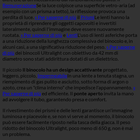
Remunerazione
Se la luce colpisce una superficie vetro-aria (ad
esempio con un prisma a tetto), la riflessione provoca una
perdita di luce.
» Per saperne di più
il
Prismi
Le lenti hanno la
proprietà di riprendere gli oggetti capovolti e invertiti
lateralmente, quindi l'immagine deve essere nuovamente
ruotata.
» Per saperne di più
e
Lenti
L'uso di lenti asferiche porta
a una riduzione della lunghezza complessiva del binocolo e, in
alcuni casi, a una significativa riduzione del peso.
» Per saperne
di più
dei binocoli Ultralight con obiettivo da 42 mm di
diametro sono stati addirittura dotati di un dielettrico.
Il piccolo
Il binocolo ha un design accattivante
progettato,
leggero, piccolo,
Impermeabile
In una lente a tenuta stagna, un
riempimento di gas pulito e asciutto, sotto forma di argon o
azoto, crea un "clima interno" che impedisce l'appannamento.
»
Per saperne di più
ed efficiente. Il
ponte aperto
invita la mano
ad avvolgere il tubo, garantendo presa e comfort.
Il rivestimento dei prismi e delle lenti garantisce un'immagine
luminosa e piacevole e, se non vi serve al momento, il binocolo
può essere facilmente riposto nella tasca della giacca. Il peso
ridotto del binocolo Ultralight, poco meno di 650 g, non è mai
un problema.