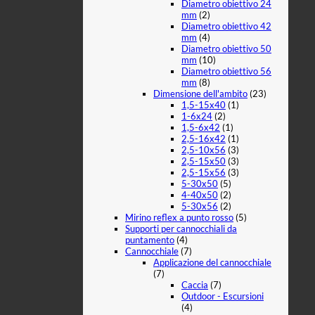
Diametro obiettivo 24
mm
(2)
Diametro obiettivo 42
mm
(4)
Diametro obiettivo 50
mm
(10)
Diametro obiettivo 56
mm
(8)
Dimensione dell'ambito
(23)
1,5-15x40
(1)
1-6x24
(2)
1,5-6x42
(1)
2,5-16x42
(1)
2,5-10x56
(3)
2,5-15x50
(3)
2,5-15x56
(3)
5-30x50
(5)
4-40x50
(2)
5-30x56
(2)
Mirino reflex a punto rosso
(5)
Supporti per cannocchiali da
puntamento
(4)
Cannocchiale
(7)
Applicazione del cannocchiale
(7)
Caccia
(7)
Outdoor - Escursioni
(4)