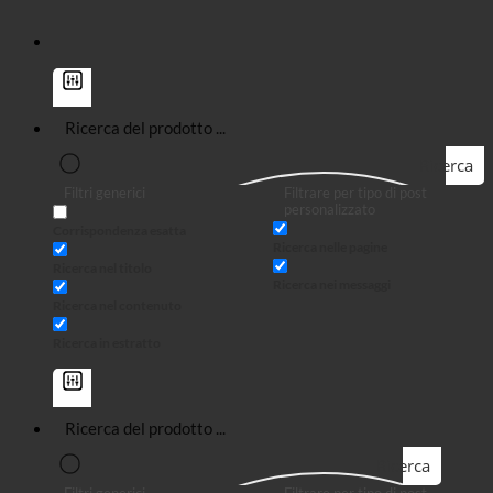
Ricerca
Filtri generici
Filtrare per tipo di post
personalizzato
Corrispondenza esatta
Ricerca nelle pagine
Ricerca nel titolo
Ricerca nei messaggi
Ricerca nel contenuto
Ricerca in estratto
Ricerca