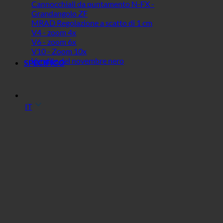
Cannocchiali da puntamento N-FX -
Grandangolo ZF
MRAD Regolazione a scatto di 1 cm
V4 - zoom 4x
V6 - zoom 6x
V10 - Zoom 10x
Vendite del novembre nero
SPECIFICO
IT