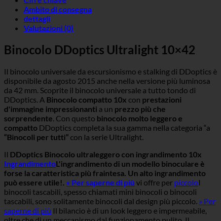
Ambito di consegna
dettagli
Valutazioni (0)
Binocolo DDoptics Ultralight 10×42
Il binocolo universale da escursionismo e stalking di DDoptics è
disponibile da agosto 2015 anche nella versione più luminosa
da 42 mm. Scoprite il binocolo universale a tutto tondo di
DDoptics. A
Binocolo compatto 10x
con
prestazioni
d'immagine impressionanti
a un
prezzo più che
sorprendente
. Con questo
binocolo molto leggero e
compatto
DDoptics completa la sua gamma nella categoria “a
“Binocoli per tutti”
con la serie Ultralight.
Il
DDoptics Binocolo ultraleggero con ingrandimento 10x
Ingrandimento
L'ingrandimento di un modello binoculare è
forse la caratteristica più fraintesa. Un alto ingrandimento
può essere utile!.
» Per saperne di più
vi offre per
piccolo
I
binocoli tascabili, spesso chiamati mini binocoli o binocoli
tascabili, sono solitamente binocoli dal design più piccolo.
» Per
saperne di più
Il bilancio è di un look leggero e impermeabile,
oltre che di un meccanismo dal funzionamento pulito. Il