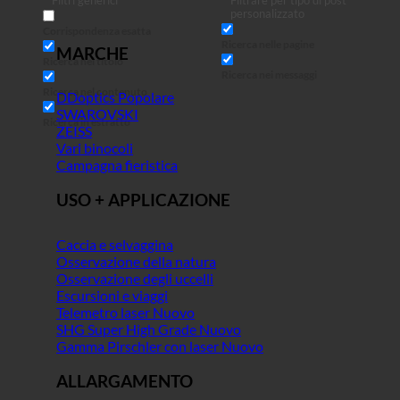
Filtri generici
Filtrare per tipo di post
personalizzato
Corrispondenza esatta
Ricerca nelle pagine
MARCHE
Ricerca nel titolo
Ricerca nei messaggi
Ricerca nel contenuto
DDoptics
SWAROVSKI
Ricerca in estratto
ZEISS
Vari binocoli
Campagna fieristica
USO + APPLICAZIONE
Caccia e selvaggina
Osservazione della natura
Osservazione degli uccelli
Escursioni e viaggi
Telemetro laser
SHG Super High Grade
Gamma Pirschler con laser
ALLARGAMENTO