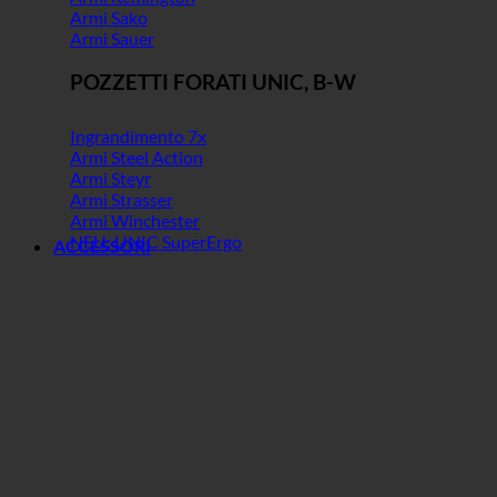
Armi Sako
Armi Sauer
POZZETTI FORATI UNIC, B-W
Ingrandimento 7x
Armi Steel Action
Armi Steyr
Armi Strasser
Armi Winchester
NEU: UNIC SuperErgo
ACCESSORI