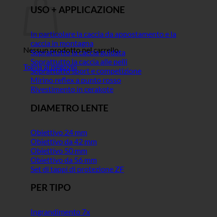
USO + APPLICAZIONE
In particolare la caccia da appostamento e la
caccia in montagna
Nessun prodotto nel carrello.
Soprattutto la caccia guidata
Soprattutto la caccia alle pelli
Torna al negozio
Soprattutto sport e competizione
Mirino reflex a punto rosso
Rivestimento in cerakote
DIAMETRO LENTE
Obiettivo 24 mm
Obiettivo da 42 mm
Obiettivo 50 mm
Obiettivo da 56 mm
Set di tappi di protezione ZF
PER TIPO
Ingrandimento 7x