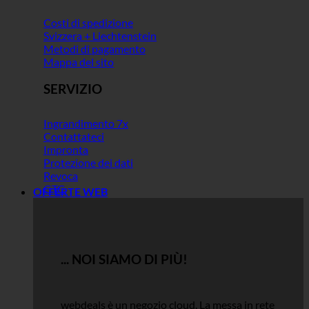
Costi di spedizione
Svizzera + Liechtenstein
Metodi di pagamento
Mappa del sito
SERVIZIO
Ingrandimento 7x
Contattateci
Impronta
Protezione dei dati
Revoca
GTC
OFFERTE WEB
... NOI SIAMO DI PIÙ!
webdeals è un negozio cloud.
La messa in rete