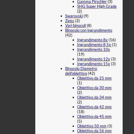
Gamma Pirschler
(3)
SHG Super High Grade
(2)
Swarovski
(9)
Zeiss
(2)
Vari binocoli
(8)
Binocolo con ingrandimento
(42)
Ingrandimento 8x
(16)
Ingrandimento 8,5x
(1)
Ingrandimento 10x
(19)
Ingrandimento 12x
(3)
Ingrandimento 15x
(3)
Binocolo Diametro
dell'obiettivo
(42)
Obiettivo da 25 mm
(1)
Obiettivo da 30 mm
(2)
Obiettivo da 34 mm
(2)
Obiettivo da 42 mm
(18)
Obiettivo da 45 mm
(5)
Obiettivo 50 mm
(3)
Obiettivo da 56 mm