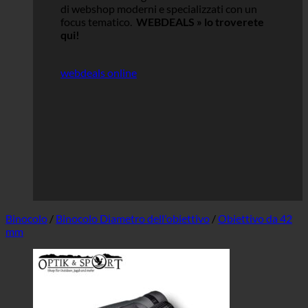
di webshop moderni e specializzati con un
focus tematico.
WEBDEALS »
lo troverete
qui!
webdeals online
Binocolo
/
Binocolo Diametro dell'obiettivo
/
Obiettivo da 42
mm