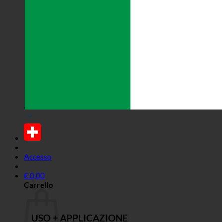
Accesso
€
0,00
Carrello
USO + APPLICAZIONE