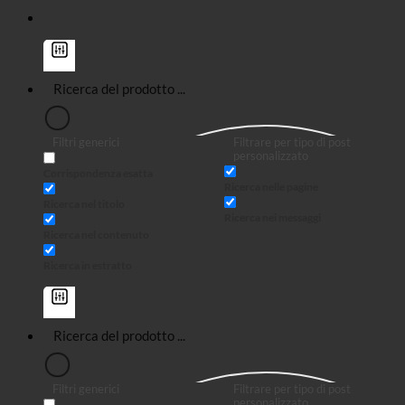
Filtri generici
Filtrare per tipo di post
personalizzato
Corrispondenza esatta
Ricerca nelle pagine
Ricerca nel titolo
Ricerca nei messaggi
Ricerca nel contenuto
Ricerca in estratto
Filtri generici
Filtrare per tipo di post
personalizzato