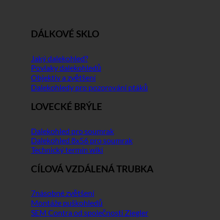
DÁLKOVÉ SKLO
Jaký dalekohled?
Povlaky dalekohledů
Objektiv a zvětšení
Dalekohledy pro pozorování ptáků
LOVECKÉ BRÝLE
Dalekohled pro soumrak
Dalekohled 8x56 pro soumrak
Technický termín wiki
CÍLOVÁ VZDÁLENÁ TRUBKA
7násobné zvětšení
Montáže puškohledů
SEM Contra od společnosti Ziegler