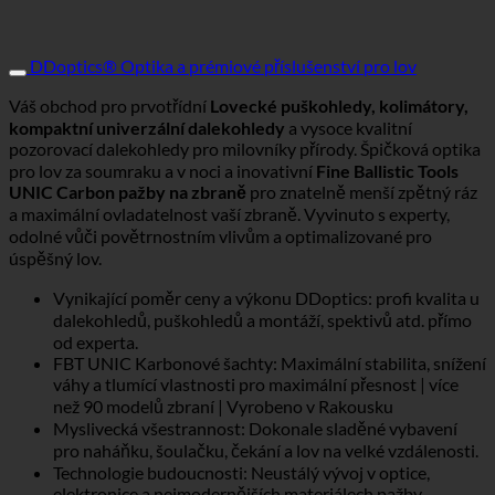
DDoptics® Optika a prémiové příslušenství pro lov
Váš obchod pro prvotřídní
Lovecké puškohledy, kolimátory,
kompaktní univerzální dalekohledy
a vysoce kvalitní
pozorovací dalekohledy pro milovníky přírody. Špičková optika
pro lov za soumraku a v noci a inovativní
Fine Ballistic Tools
UNIC Carbon pažby na zbraně
pro znatelně menší zpětný ráz
a maximální ovladatelnost vaší zbraně. Vyvinuto s experty,
odolné vůči povětrnostním vlivům a optimalizované pro
úspěšný lov.
Vynikající poměr ceny a výkonu DDoptics: profi kvalita u
dalekohledů, puškohledů a montáží, spektivů atd. přímo
od experta.
FBT UNIC Karbonové šachty: Maximální stabilita, snížení
váhy a tlumící vlastnosti pro maximální přesnost | více
než 90 modelů zbraní | Vyrobeno v Rakousku
Myslivecká všestrannost: Dokonale sladěné vybavení
pro naháňku, šoulačku, čekání a lov na velké vzdálenosti.
Technologie budoucnosti: Neustálý vývoj v optice,
elektronice a nejmodernějších materiálech pažby.