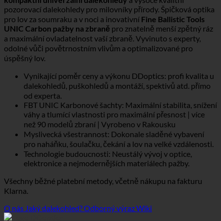
pozorovací dalekohledy pro milovníky přírody. Špičková optika
pro lov za soumraku a v noci a inovativní
Fine Ballistic Tools
UNIC Carbon pažby na zbraně
pro znatelně menší zpětný ráz
a maximální ovladatelnost vaší zbraně. Vyvinuto s experty,
odolné vůči povětrnostním vlivům a optimalizované pro
úspěšný lov.
Vynikající poměr ceny a výkonu DDoptics: profi kvalita u
dalekohledů, puškohledů a montáží, spektivů atd. přímo
od experta.
FBT UNIC Karbonové šachty: Maximální stabilita, snížení
váhy a tlumící vlastnosti pro maximální přesnost | více
než 90 modelů zbraní | Vyrobeno v Rakousku
Myslivecká všestrannost: Dokonale sladěné vybavení
pro naháňku, šoulačku, čekání a lov na velké vzdálenosti.
Technologie budoucnosti: Neustálý vývoj v optice,
elektronice a nejmodernějších materiálech pažby.
Všechny běžné platební metody, včetně nákupu na fakturu
Klarna.
O nás
Jaký dalekohled?
Odborný výraz Wiki