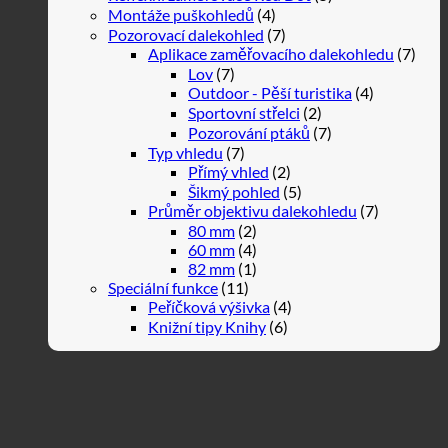
Montáže puškohledů
(4)
Pozorovací dalekohled
(7)
Aplikace zaměřovacího dalekohledu
(7)
Lov
(7)
Outdoor - Pěší turistika
(4)
Sportovní střelci
(2)
Pozorování ptáků
(7)
Typ vhledu
(7)
Přímý vhled
(2)
Šikmý pohled
(5)
Průměr objektivu dalekohledu
(7)
80 mm
(2)
60 mm
(4)
82 mm
(1)
Speciální funkce
(11)
Peříčková výšivka
(4)
Knižní tipy Knihy
(6)