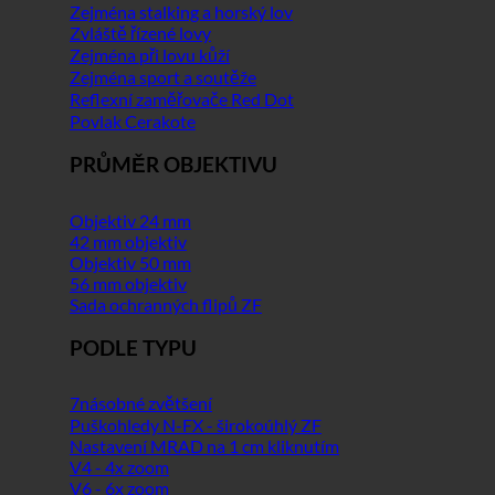
Zejména stalking a horský lov
Zvláště řízené lovy
Zejména při lovu kůží
Zejména sport a soutěže
Reflexní zaměřovače Red Dot
Povlak Cerakote
PRŮMĚR OBJEKTIVU
Objektiv 24 mm
42 mm objektiv
Objektiv 50 mm
56 mm objektiv
Sada ochranných flipů ZF
PODLE TYPU
7násobné zvětšení
Puškohledy N-FX - širokoúhlý ZF
Nastavení MRAD na 1 cm kliknutím
V4 - 4x zoom
V6 - 6x zoom