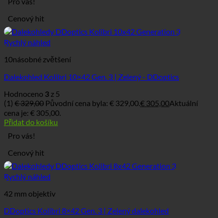
Pro vás!
Cenový hit
Rychlý náhled
10násobné zvětšení
Dalekohled Kolibri 10×42 Gen. 3 | Zelený - DDoptics
Hodnoceno
3
z 5
(1)
€
329,00
Původní cena byla: € 329,00.
€
305,00
Aktuální
cena je: € 305,00.
Přidat do košíku
Pro vás!
Cenový hit
Rychlý náhled
42 mm objektiv
DDoptics Kolibri 8×42 Gen. 3 | Zelený dalekohled