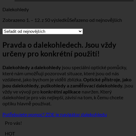
Dalekohledy
Zobrazeno 1. – 12. z 50 výsledků
Seřazeno od nejnovějších
Pravda o dalekohledech. Jsou vždy
určeny pro konkrétní použití!
Dalekohledy a dalekohledy
jsou speciální optické pomůcky,
které nám umožňují pozorovat situace, které jsou od nás
vzdálené, jako bychom je viděli zblízka.
Optické přístroje, jako
jsou dalekohledy, puškohledy a zaměřovací dalekohledy.
jsou
vždy ve vývoji pro
konkrétní aplikace
navržen. Který
dalekohled je pro vás nejlepší, závisí na tom, k čemu chcete
optiku hlavně používat.
Potřebujete pomoc? ZDE je navigátor dalekohledu
Pro vás!
HOT