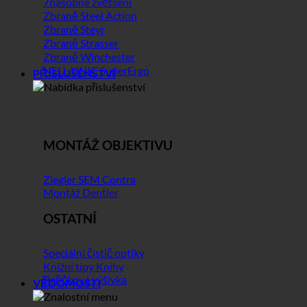
7násobné zvětšení
Zbraně Steel Action
Zbraně Steyr
Zbraně Strasser
Zbraně Winchester
NEU: UNIC SuperErgo
PŘÍSLUŠENSTVÍ
MONTÁŽ OBJEKTIVU
Ziegler SEM Contra
Montáž Dentler
OSTATNÍ
Speciální čistič optiky
Knižní tipy Knihy
Peříčková výšivka
VĚDOMOSTI