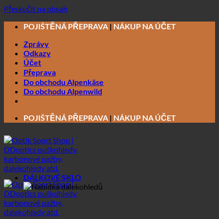
Přeskočit na obsah
POJIŠTĚNÁ PŘEPRAVA
|
NÁKUP NA ÚČET
Zprávy
Odkazy
Účet
Přeprava
Do obchodu Alpenkäse
Do obchodu Alpenwild
POJIŠTĚNÁ PŘEPRAVA
|
NÁKUP NA ÚČET
DÁLKOVÉ SKLO