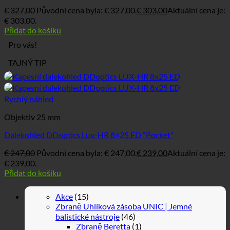
€
327,00
Původní cena byla: € 327,00.
€
303,00
Aktuální cena je:
€ 303,00.
Přidat do košíku
Pro vás!
TAJNÝ TIP
Rychlý náhled
Objektiv 25 mm
Dalekohled DDoptics Lux-HR 8×25 ED “Pocket”
€
247,00
Původní cena byla: € 247,00.
€
239,00
Aktuální cena je:
€ 239,00.
Přidat do košíku
Akce
(15)
Zbraně Uhlíková zásoba UNIC | Jemné
balistické nástroje
(46)
Zbraně Beretta
(1)