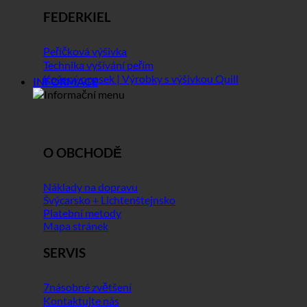
FEDERKIEL
Peříčková výšivka
Technika vyšívání peřím
Kožený opasek | Výrobky s výšivkou Quill
INFORMACE
O OBCHODĚ
Náklady na dopravu
Švýcarsko + Lichtenštejnsko
Platební metody
Mapa stránek
SERVIS
7násobné zvětšení
Kontaktujte nás