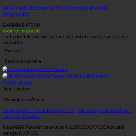
Dalekohled DDoptics NXT 8×42 černý/zelený nebo
černý/hnědý
€
498,00
€
473,00
Vyberte možnosti
Tento produkt má více variant. Varianty lze vybrat na stránce
produktu
Pro vás!
Ekonomická cena
Rychlý náhled
Není skladem
10násobné zvětšení
Dalekohled Pirschler Range 10×45 | s laserovým dálkoměrem |
zelený | DDoptics
€
1.389,00
Původní cena byla: € 1.389,00.
€
999,00
Aktuální
cena je: € 999,00.