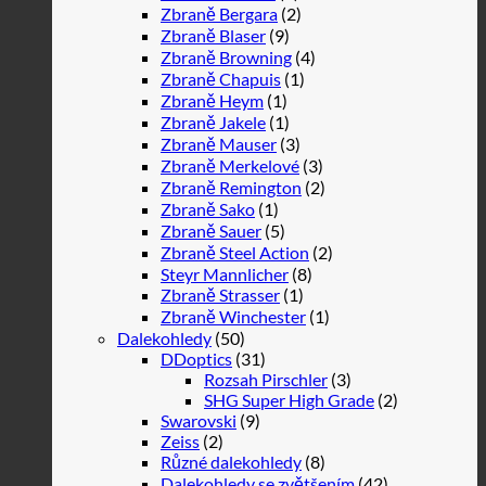
Zbraně Bergara
(2)
Zbraně Blaser
(9)
Zbraně Browning
(4)
Zbraně Chapuis
(1)
Zbraně Heym
(1)
Zbraně Jakele
(1)
Zbraně Mauser
(3)
Zbraně Merkelové
(3)
Zbraně Remington
(2)
Zbraně Sako
(1)
Zbraně Sauer
(5)
Zbraně Steel Action
(2)
Steyr Mannlicher
(8)
Zbraně Strasser
(1)
Zbraně Winchester
(1)
Dalekohledy
(50)
DDoptics
(31)
Rozsah Pirschler
(3)
SHG Super High Grade
(2)
Swarovski
(9)
Zeiss
(2)
Různé dalekohledy
(8)
Dalekohledy se zvětšením
(42)