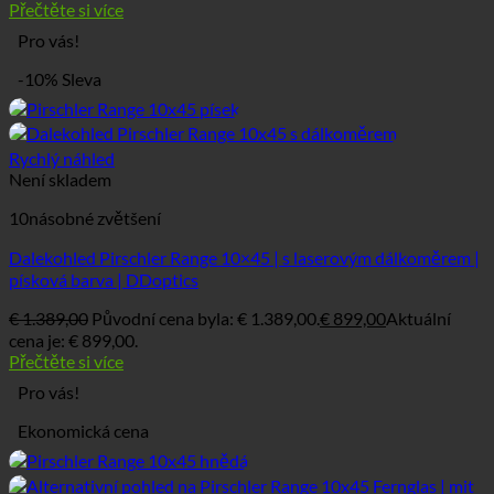
Přečtěte si více
Pro vás!
-10% Sleva
Rychlý náhled
Není skladem
10násobné zvětšení
Dalekohled Pirschler Range 10×45 | s laserovým dálkoměrem |
písková barva | DDoptics
€
1.389,00
Původní cena byla: € 1.389,00.
€
899,00
Aktuální
cena je: € 899,00.
Přečtěte si více
Pro vás!
Ekonomická cena