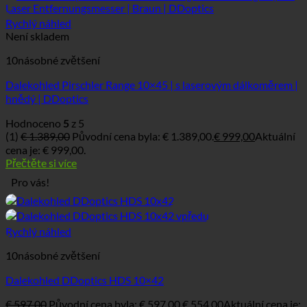
Rychlý náhled
Není skladem
10násobné zvětšení
Dalekohled Pirschler Range 10×45 | s laserovým dálkoměrem |
hnědý | DDoptics
Hodnoceno
5
z 5
(1)
€
1.389,00
Původní cena byla: € 1.389,00.
€
999,00
Aktuální
cena je: € 999,00.
Přečtěte si více
Pro vás!
Rychlý náhled
10násobné zvětšení
Dalekohled DDoptics HDS 10×42
€
597,00
Původní cena byla: € 597,00.
€
554,00
Aktuální cena je: