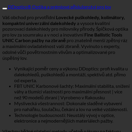
DDoptics® Optika a prémiové příslušenství pro lov
Váš obchod pro prvotřídní
Lovecké puškohledy, kolimátory,
kompaktní univerzální dalekohledy
a vysoce kvalitní
pozorovací dalekohledy pro milovníky přírody. Špičková optika
pro lov za soumraku a v noci a inovativní
Fine Ballistic Tools
UNIC Carbon pažby na zbraně
pro znatelně menší zpětný ráz
a maximální ovladatelnost vaší zbraně. Vyvinuto s experty,
odolné vůči povětrnostním vlivům a optimalizované pro
úspěšný lov.
Vynikající poměr ceny a výkonu DDoptics: profi kvalita u
dalekohledů, puškohledů a montáží, spektivů atd. přímo
od experta.
FBT UNIC Karbonové šachty: Maximální stabilita, snížení
váhy a tlumící vlastnosti pro maximální přesnost | více
než 90 modelů zbraní | Vyrobeno v Rakousku
Myslivecká všestrannost: Dokonale sladěné vybavení
pro naháňku, šoulačku, čekání a lov na velké vzdálenosti.
Technologie budoucnosti: Neustálý vývoj v optice,
elektronice a nejmodernějších materiálech pažby.
Všechny běžné platební metody, včetně nákupu na fakturu