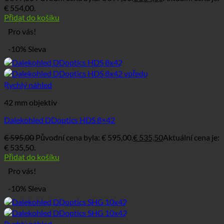
€ 554,00.
Přidat do košíku
Pro vás!
-10% Sleva
Rychlý náhled
42 mm objektiv
Dalekohled DDoptics HDS 8×42
€
595,00
Původní cena byla: € 595,00.
€
535,50
Aktuální cena je:
€ 535,50.
Přidat do košíku
Pro vás!
-10% Sleva
Rychlý náhled