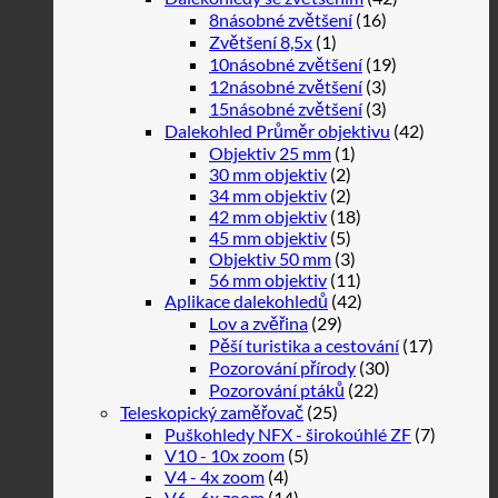
8násobné zvětšení
(16)
Zvětšení 8,5x
(1)
10násobné zvětšení
(19)
12násobné zvětšení
(3)
15násobné zvětšení
(3)
Dalekohled Průměr objektivu
(42)
Objektiv 25 mm
(1)
30 mm objektiv
(2)
34 mm objektiv
(2)
42 mm objektiv
(18)
45 mm objektiv
(5)
Objektiv 50 mm
(3)
56 mm objektiv
(11)
Aplikace dalekohledů
(42)
Lov a zvěřina
(29)
Pěší turistika a cestování
(17)
Pozorování přírody
(30)
Pozorování ptáků
(22)
Teleskopický zaměřovač
(25)
Puškohledy NFX - širokoúhlé ZF
(7)
V10 - 10x zoom
(5)
V4 - 4x zoom
(4)
V6 - 6x zoom
(14)