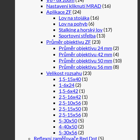
Nastavení kliknutí MRAD
(16)
Aplikace ZF
(24)
Lov na stojáka
(16)
Lov na pohyb
(6)
Stalking a horský lov
(17)
Sportovní střelba
(13)
Průměr objektivu ZF
(23)
Průměr objektivu 24 mm
(2)
Průměr objektivu 42 mm
(4)
Průměr objektivu 50 mm
(10)
Průměr objektivu 56 mm
(8)
Velikost rozsahu
(23)
1,5-15x40
(1)
1-6x24
(2)
1,5-6x42
(1)
2,5-16x42
(1)
2,5-10x56
(3)
2,5-15x50
(3)
2,5-15x56
(3)
5-30x50
(5)
4-40x50
(2)
5-30x56
(2)
Reflexní zaměřovače Red Dot
(5)