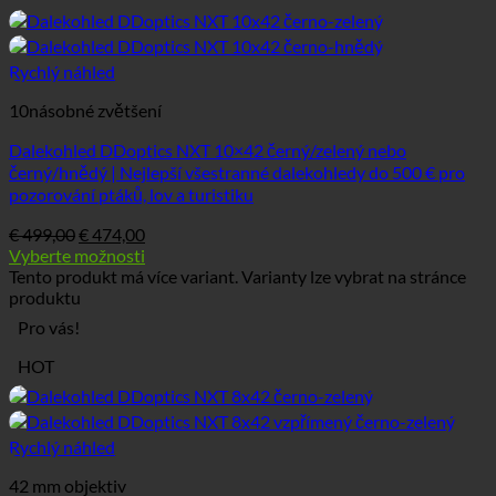
Rychlý náhled
10násobné zvětšení
Dalekohled DDoptics NXT 10×42 černý/zelený nebo
černý/hnědý | Nejlepší všestranné dalekohledy do 500 € pro
pozorování ptáků, lov a turistiku
€
499,00
€
474,00
Vyberte možnosti
Tento produkt má více variant. Varianty lze vybrat na stránce
produktu
Pro vás!
HOT
Rychlý náhled
42 mm objektiv