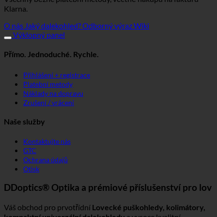
Klarna.
O nás
Jaký dalekohled?
Odborný výraz Wiki
Výklopný panel
Přímo. Jednoduché. Rychle.
Přihlášení + registrace
Platební metody
Náklady na dopravu
Zrušení / vrácení
Naše služby
Kontaktujte nás
GTC
Ochrana údajů
Otisk
DDoptics® Optika a prémiové příslušenství pro lov
Váš obchod pro prvotřídní
Lovecké puškohledy, kolimátory,
kompaktní univerzální dalekohledy
a vysoce kvalitní