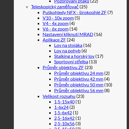
Pozorování ptáků
(22)
Teleskopický zaměřovač
(25)
Puškohledy NFX - širokoúhlé ZF
(7)
V10 - 10x zoom
(5)
V4 - 4x zoom
(4)
V6 - 6x zoom
(14)
Nastavení kliknutí MRAD
(16)
Aplikace ZF
(24)
Lov na stojáka
(16)
Lov na pohyb
(6)
Stalking a horský lov
(17)
Sportovní střelba
(13)
Průměr objektivu ZF
(23)
Průměr objektivu 24 mm
(2)
Průměr objektivu 42 mm
(4)
Průměr objektivu 50 mm
(10)
Průměr objektivu 56 mm
(8)
Velikost rozsahu
(23)
1,5-15x40
(1)
1-6x24
(2)
1,5-6x42
(1)
2,5-16x42
(1)
2,5-10x56
(3)
2,5-15x50
(3)