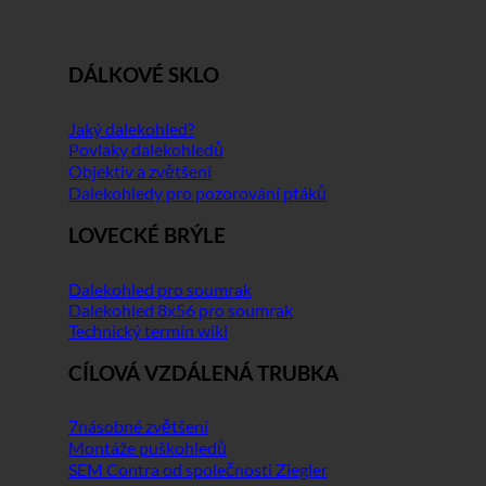
DÁLKOVÉ SKLO
Jaký dalekohled?
Povlaky dalekohledů
Objektiv a zvětšení
Dalekohledy pro pozorování ptáků
LOVECKÉ BRÝLE
Dalekohled pro soumrak
Dalekohled 8x56 pro soumrak
Technický termín wiki
CÍLOVÁ VZDÁLENÁ TRUBKA
7násobné zvětšení
Montáže puškohledů
SEM Contra od společnosti Ziegler