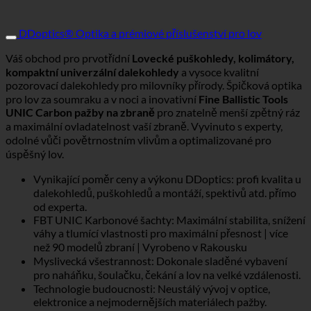
DDoptics® Optika a prémiové příslušenství pro lov
Váš obchod pro prvotřídní
Lovecké puškohledy, kolimátory,
kompaktní univerzální dalekohledy
a vysoce kvalitní
pozorovací dalekohledy pro milovníky přírody. Špičková optika
pro lov za soumraku a v noci a inovativní
Fine Ballistic Tools
UNIC Carbon pažby na zbraně
pro znatelně menší zpětný ráz
a maximální ovladatelnost vaší zbraně. Vyvinuto s experty,
odolné vůči povětrnostním vlivům a optimalizované pro
úspěšný lov.
Vynikající poměr ceny a výkonu DDoptics: profi kvalita u
dalekohledů, puškohledů a montáží, spektivů atd. přímo
od experta.
FBT UNIC Karbonové šachty: Maximální stabilita, snížení
váhy a tlumící vlastnosti pro maximální přesnost | více
než 90 modelů zbraní | Vyrobeno v Rakousku
Myslivecká všestrannost: Dokonale sladěné vybavení
pro naháňku, šoulačku, čekání a lov na velké vzdálenosti.
Technologie budoucnosti: Neustálý vývoj v optice,
elektronice a nejmodernějších materiálech pažby.