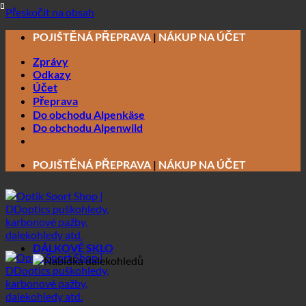
Přeskočit na obsah
POJIŠTĚNÁ PŘEPRAVA
|
NÁKUP NA ÚČET
Zprávy
Odkazy
Účet
Přeprava
Do obchodu Alpenkäse
Do obchodu Alpenwild
POJIŠTĚNÁ PŘEPRAVA
|
NÁKUP NA ÚČET
DÁLKOVÉ SKLO