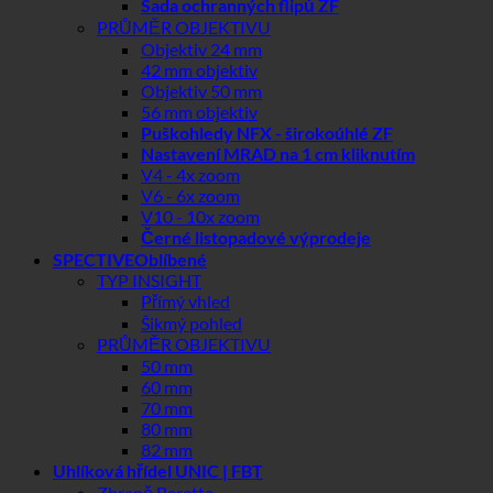
Sada ochranných flipů ZF
PRŮMĚR OBJEKTIVU
Objektiv 24 mm
42 mm objektiv
Objektiv 50 mm
56 mm objektiv
Puškohledy NFX - širokoúhlé ZF
Nastavení MRAD na 1 cm kliknutím
V4 - 4x zoom
V6 - 6x zoom
V10 - 10x zoom
Černé listopadové výprodeje
SPECTIVE
TYP INSIGHT
Přímý vhled
Šikmý pohled
PRŮMĚR OBJEKTIVU
50 mm
60 mm
70 mm
80 mm
82 mm
Uhlíková hřídel UNIC | FBT
Zbraně Beretta