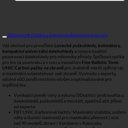
DDoptics® Optika a prémiové příslušenství pro lov
Váš obchod pro prvotřídní
Lovecké puškohledy, kolimátory,
kompaktní univerzální dalekohledy
a vysoce kvalitní
pozorovací dalekohledy pro milovníky přírody. Špičková optika
pro lov za soumraku a v noci a inovativní
Fine Ballistic Tools
UNIC Carbon pažby na zbraně
pro znatelně menší zpětný ráz
a maximální ovladatelnost vaší zbraně. Vyvinuto s experty,
odolné vůči povětrnostním vlivům a optimalizované pro
úspěšný lov.
Vynikající poměr ceny a výkonu DDoptics: profi kvalita u
dalekohledů, puškohledů a montáží, spektivů atd. přímo
od experta.
FBT UNIC Karbonové šachty: Maximální stabilita, snížení
váhy a tlumící vlastnosti pro maximální přesnost | více
než 90 modelů zbraní | Vyrobeno v Rakousku