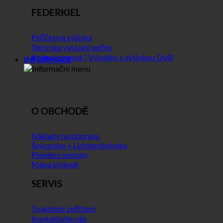
FEDERKIEL
Peříčková výšivka
Technika vyšívání peřím
Kožený opasek | Výrobky s výšivkou Quill
INFORMACE
O OBCHODĚ
Náklady na dopravu
Švýcarsko + Lichtenštejnsko
Platební metody
Mapa stránek
SERVIS
7násobné zvětšení
Kontaktujte nás