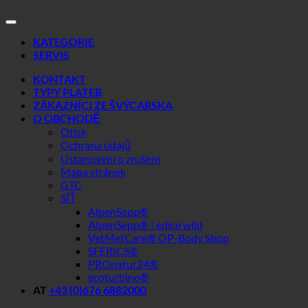
KATEGORIE
SERVIS
KONTAKT
TYPY PLATEB
ZÁKAZNÍCI ZE ŠVÝCARSKA
O OBCHODĚ
Otisk
Ochrana údajů
Ustanovení o zrušení
Mapa stránek
GTC
SÍŤ
AlpenSepp®
AlpenSepp® | edice wild
VetMetCare® OP-Body Shop
SFERICS®
PROnatur24®
ecoturbino®
AT
+43 (0)676 6882000