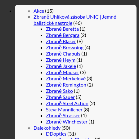
Akce
(15)
Zbraně Uhlíková zásoba UNIC | Jemné
balistické nástroje
(46)
Zbraně Beretta
(1)
Zbraně Bergara
(2)
Zbraně Blaser
(9)
Zbraně Browning
(4)
Zbraně Chapuis
(1)
Zbraně Heym
(1)
Zbraně Jakele
(1)
Zbraně Mauser
(3)
Zbraně Merkelové
(3)
Zbraně Remington
(2)
Zbraně Sako
(1)
Zbraně Sauer
(5)
Zbraně Steel Action
(2)
Steyr Mannlicher
(8)
Zbraně Strasser
(1)
Zbraně Winchester
(1)
Dalekohledy
(50)
DDoptics
(31)