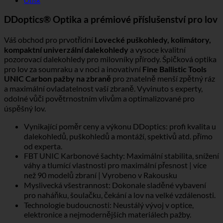
Otisk
DDoptics® Optika a prémiové příslušenství pro lov
Váš obchod pro prvotřídní
Lovecké puškohledy, kolimátory,
kompaktní univerzální dalekohledy
a vysoce kvalitní
pozorovací dalekohledy pro milovníky přírody. Špičková optika
pro lov za soumraku a v noci a inovativní
Fine Ballistic Tools
UNIC Carbon pažby na zbraně
pro znatelně menší zpětný ráz
a maximální ovladatelnost vaší zbraně. Vyvinuto s experty,
odolné vůči povětrnostním vlivům a optimalizované pro
úspěšný lov.
Vynikající poměr ceny a výkonu DDoptics: profi kvalita u
dalekohledů, puškohledů a montáží, spektivů atd. přímo
od experta.
FBT UNIC Karbonové šachty: Maximální stabilita, snížení
váhy a tlumící vlastnosti pro maximální přesnost | více
než 90 modelů zbraní | Vyrobeno v Rakousku
Myslivecká všestrannost: Dokonale sladěné vybavení
pro naháňku, šoulačku, čekání a lov na velké vzdálenosti.
Technologie budoucnosti: Neustálý vývoj v optice,
elektronice a nejmodernějších materiálech pažby.