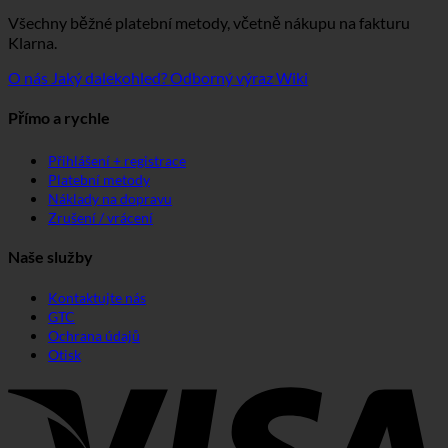
Všechny běžné platební metody, včetně nákupu na fakturu
Klarna.
O nás
Jaký dalekohled?
Odborný výraz Wiki
Přímo a rychle
Přihlášení + registrace
Platební metody
Náklady na dopravu
Zrušení / vrácení
Naše služby
Kontaktujte nás
GTC
Ochrana údajů
Otisk