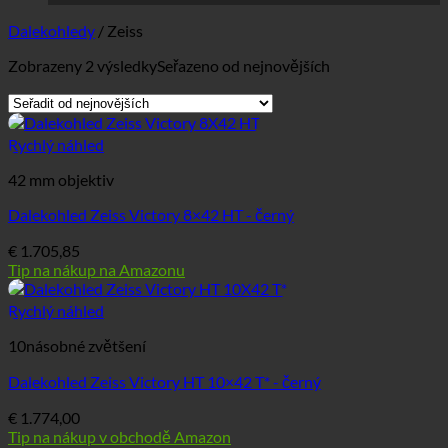
Dalekohledy
/
Zeiss
Zobrazeny 2 výsledky
Seřazeno od nejnovějších
Rychlý náhled
42 mm objektiv
Dalekohled Zeiss Victory 8×42 HT - černý
€
1.705,85
Tip na nákup na Amazonu
Rychlý náhled
10násobné zvětšení
Dalekohled Zeiss Victory HT 10×42 T* - černý
€
1.774,00
Tip na nákup v obchodě Amazon