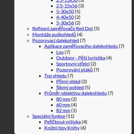
2,5-15x56
(3)
5-30x50
(5)
4-40x50
(2)
5-30x56
(2)
Reflexní zaměřovače Red Dot
(5)
Montáže puškohledů
(4)
Pozorovací dalekohled
(7)
Aplikace zaměřovacího dalekohledu
(7)
Lov
(7)
Outdoor - Pěší turistika
(4)
Sportovní střelci
(2)
Pozorování ptáků
(7)
Typ vhledu
(7)
Přímý vhled
(2)
Šikmý pohled
(5)
Průměr objektivu dalekohledu
(7)
80 mm
(2)
60 mm
(4)
82 mm
(1)
Speciální funkce
(11)
Peříčková výšivka
(4)
Knižní tipy Knihy
(6)