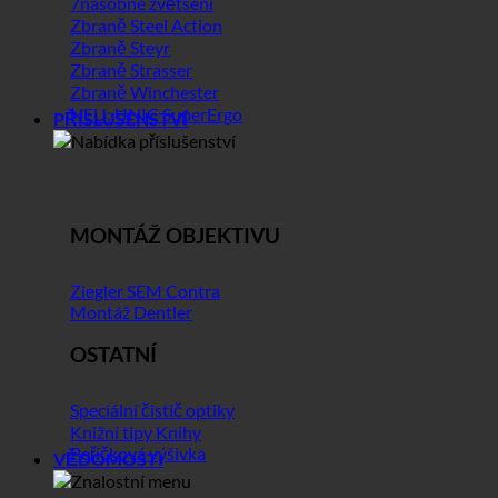
7násobné zvětšení
Zbraně Steel Action
Zbraně Steyr
Zbraně Strasser
Zbraně Winchester
NEU: UNIC SuperErgo
PŘÍSLUŠENSTVÍ
MONTÁŽ OBJEKTIVU
Ziegler SEM Contra
Montáž Dentler
OSTATNÍ
Speciální čistič optiky
Knižní tipy Knihy
Peříčková výšivka
VĚDOMOSTI