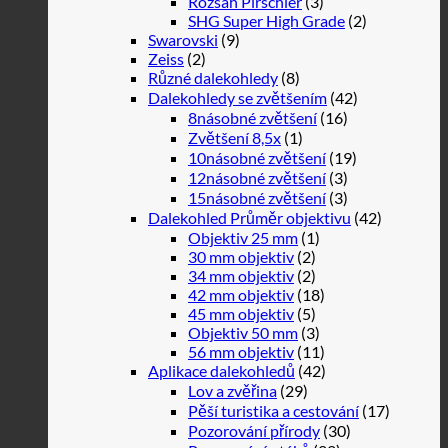
Rozsah Pirschler
(3)
SHG Super High Grade
(2)
Swarovski
(9)
Zeiss
(2)
Různé dalekohledy
(8)
Dalekohledy se zvětšením
(42)
8násobné zvětšení
(16)
Zvětšení 8,5x
(1)
10násobné zvětšení
(19)
12násobné zvětšení
(3)
15násobné zvětšení
(3)
Dalekohled Průměr objektivu
(42)
Objektiv 25 mm
(1)
30 mm objektiv
(2)
34 mm objektiv
(2)
42 mm objektiv
(18)
45 mm objektiv
(5)
Objektiv 50 mm
(3)
56 mm objektiv
(11)
Aplikace dalekohledů
(42)
Lov a zvěřina
(29)
Pěší turistika a cestování
(17)
Pozorování přírody
(30)