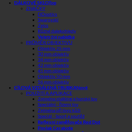
DÁLKOVÉ SKLO
ZNAČKY
DDoptics
Swarovski
Zeiss
Různé dalekohledy
Veletržní nabídka
PRŮMĚR OBJEKTIVU
Objektiv 25 mm
30 mm objektiv
34 mm objektiv
42 mm objektiv
45 mm objektiv
Objektiv 50 mm
56 mm objektiv
CÍLOVÁ VZDÁLENÁ TRUBKA
POUŽITÍ A APLIKACE
Zejména stalking a horský lov
Speciální - řízený lov
Zejména při lovu kůží
Speciál - Sport a soutěž
Reflexní zaměřovače Red Dot
Povlak Cerakote