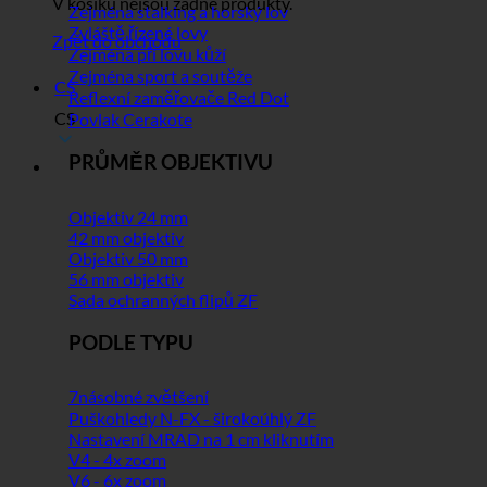
V košíku nejsou žádné produkty.
Zejména stalking a horský lov
Zvláště řízené lovy
Zpět do obchodu
Zejména při lovu kůží
Zejména sport a soutěže
CS
Reflexní zaměřovače Red Dot
CS
Povlak Cerakote
PRŮMĚR OBJEKTIVU
Objektiv 24 mm
42 mm objektiv
Objektiv 50 mm
56 mm objektiv
Sada ochranných flipů ZF
PODLE TYPU
7násobné zvětšení
Puškohledy N-FX - širokoúhlý ZF
Nastavení MRAD na 1 cm kliknutím
V4 - 4x zoom
V6 - 6x zoom