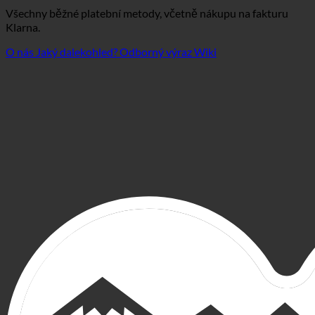
Všechny běžné platební metody, včetně nákupu na fakturu
Klarna.
O nás
Jaký dalekohled?
Odborný výraz Wiki