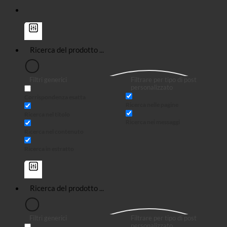
Filtri generici
Filtrare per tipo di post
personalizzato
Corrispondenza esatta
Ricerca nelle pagine
Ricerca nel titolo
Ricerca nei messaggi
Ricerca nel contenuto
Ricerca in estratto
Filtri generici
Filtrare per tipo di post
personalizzato