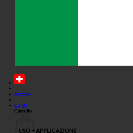
Accesso
€
0,00
Carrello
USO + APPLICAZIONE