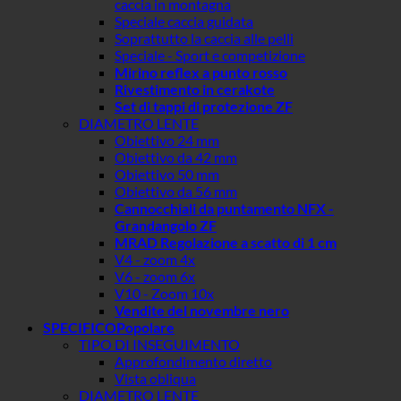
caccia in montagna
Speciale caccia guidata
Soprattutto la caccia alle pelli
Speciale - Sport e competizione
Mirino reflex a punto rosso
Rivestimento in cerakote
Set di tappi di protezione ZF
DIAMETRO LENTE
Obiettivo 24 mm
Obiettivo da 42 mm
Obiettivo 50 mm
Obiettivo da 56 mm
Cannocchiali da puntamento NFX -
Grandangolo ZF
MRAD Regolazione a scatto di 1 cm
V4 - zoom 4x
V6 - zoom 6x
V10 - Zoom 10x
Vendite del novembre nero
SPECIFICO
TIPO DI INSEGUIMENTO
Approfondimento diretto
Vista obliqua
DIAMETRO LENTE