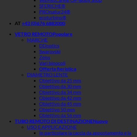
SFERICHE®
PROnatur24®
ecoturbino®
AT
+43 (0)676 6882000
VETRO REMOTO
MARCHE
DDoptics
Swarovski
Zeiss
Vari binocoli
Offerta fieristica
DIAMETRO LENTE
Obiettivo da 25 mm
Obiettivo da 30 mm
Obiettivo da 34 mm
Obiettivo da 42 mm
Obiettivo da 45 mm
Obiettivo 50 mm
Obiettivo da 56 mm
TUBO REMOTO DI DESTINAZIONE
USO E APPLICAZIONE
In particolare la caccia da appostamento e la