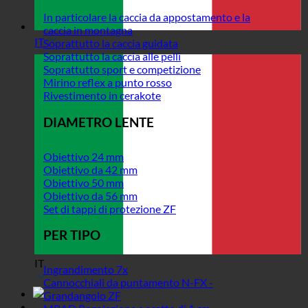
In particolare la caccia da appostamento e la
caccia in montagna
IT
Soprattutto la caccia guidata
Soprattutto la caccia alle pelli
Soprattutto sport e competizione
Mirino reflex a punto rosso
Rivestimento in cerakote
DIAMETRO LENTE
Obiettivo 24 mm
Obiettivo da 42 mm
Obiettivo 50 mm
Obiettivo da 56 mm
Set di tappi di protezione ZF
PER TIPO
IT
Ingrandimento 7x
Cannocchiali da puntamento N-FX -
Grandangolo ZF