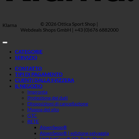
© 2026 Ottica Sport Shop |
Klarna
Webdeals Shops GmbH | +43 (0)676 6882000
CATEGORIE
SERVIZIO
CONTATTO
TIPI DI PAGAMENTO
CLIENTI DALLA SVIZZERA
IL NEGOZIO
Impronta
Protezione dei dati
Disposizioni di cancellazione
Mappa del sito
GTC
RETE
AlpenSepp®
AlpenSepp® | edizione selvaggia
VetMetCare® OP-Body Shop