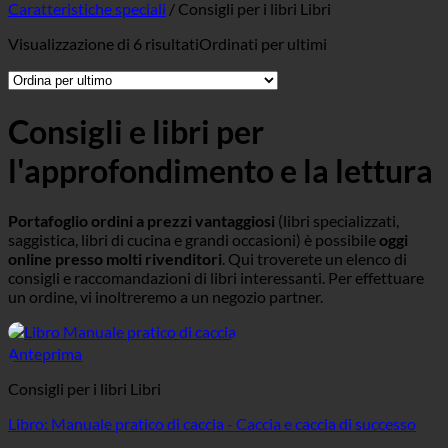
Caratteristiche speciali
/
Consigli per i libri Libri
Visualizzazione di 6 risultati
Ordinati per ultimi
Consigli e libri per
l'approfondimento e la lettura
Portafoglio ordini a prezzi vantaggiosi
(libri specializzati,
saggistica, libri di cucina e grandi occasioni) è possibile
oggi
online presso molti rivenditori
.
Qui troverete un elenco di
consigli e raccomandazioni di libri interessanti. Per effettuare
un ordine, vi inoltreremo a un negozio partner.
Anteprima
Consigli per i libri Libri
Libro: Manuale pratico di caccia - Caccia e caccia di successo