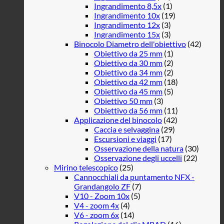
Ingrandimento 8,5x
(1)
Ingrandimento 10x
(19)
Ingrandimento 12x
(3)
Ingrandimento 15x
(3)
Binocolo Diametro dell'obiettivo
(42)
Obiettivo da 25 mm
(1)
Obiettivo da 30 mm
(2)
Obiettivo da 34 mm
(2)
Obiettivo da 42 mm
(18)
Obiettivo da 45 mm
(5)
Obiettivo 50 mm
(3)
Obiettivo da 56 mm
(11)
Applicazione del binocolo
(42)
Caccia e selvaggina
(29)
Escursioni e viaggi
(17)
Osservazione della natura
(30)
Osservazione degli uccelli
(22)
Mirino telescopico
(25)
Cannocchiali da puntamento NFX -
Grandangolo ZF
(7)
V10 - Zoom 10x
(5)
V4 - zoom 4x
(4)
V6 - zoom 6x
(14)