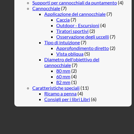
Supporti per cannocchiali da puntamento
(4)
Cannocchiale
(7)
Applicazione del cannocchiale
(7)
Caccia
(7)
Outdoor - Escursioni
(4)
Tiratori sportivi
(2)
Osservazione degli uccelli
(7)
Tipo di intuizione
(7)
Approfondimento diretto
(2)
Vista obliqua
(5)
Diametro dell'obiettivo del
cannocchiale
(7)
80 mm
(2)
60 mm
(4)
82 mm
(1)
Caratteristiche speciali
(11)
Ricamo a penna
(4)
Consigli per i libri Libri
(6)