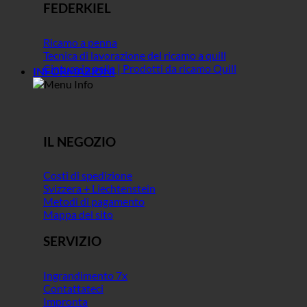
FEDERKIEL
Ricamo a penna
Tecnica di lavorazione del ricamo a quill
Cintura in pelle | Prodotti da ricamo Quill
INFORMAZIONI
IL NEGOZIO
Costi di spedizione
Svizzera + Liechtenstein
Metodi di pagamento
Mappa del sito
SERVIZIO
Ingrandimento 7x
Contattateci
Impronta