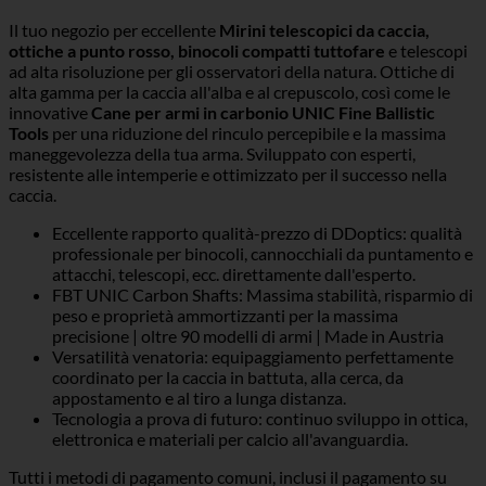
Il tuo negozio per eccellente
Mirini telescopici da caccia,
ottiche a punto rosso, binocoli compatti tuttofare
e telescopi
ad alta risoluzione per gli osservatori della natura. Ottiche di
alta gamma per la caccia all'alba e al crepuscolo, così come le
innovative
Cane per armi in carbonio UNIC Fine Ballistic
Tools
per una riduzione del rinculo percepibile e la massima
maneggevolezza della tua arma. Sviluppato con esperti,
resistente alle intemperie e ottimizzato per il successo nella
caccia.
Eccellente rapporto qualità-prezzo di DDoptics: qualità
professionale per binocoli, cannocchiali da puntamento e
attacchi, telescopi, ecc. direttamente dall'esperto.
FBT UNIC Carbon Shafts: Massima stabilità, risparmio di
peso e proprietà ammortizzanti per la massima
precisione | oltre 90 modelli di armi | Made in Austria
Versatilità venatoria: equipaggiamento perfettamente
coordinato per la caccia in battuta, alla cerca, da
appostamento e al tiro a lunga distanza.
Tecnologia a prova di futuro: continuo sviluppo in ottica,
elettronica e materiali per calcio all'avanguardia.
Tutti i metodi di pagamento comuni, inclusi il pagamento su