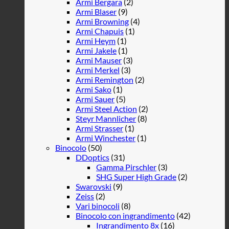
Armi Bergara
(2)
Armi Blaser
(9)
Armi Browning
(4)
Armi Chapuis
(1)
Armi Heym
(1)
Armi Jakele
(1)
Armi Mauser
(3)
Armi Merkel
(3)
Armi Remington
(2)
Armi Sako
(1)
Armi Sauer
(5)
Armi Steel Action
(2)
Steyr Mannlicher
(8)
Armi Strasser
(1)
Armi Winchester
(1)
Binocolo
(50)
DDoptics
(31)
Gamma Pirschler
(3)
SHG Super High Grade
(2)
Swarovski
(9)
Zeiss
(2)
Vari binocoli
(8)
Binocolo con ingrandimento
(42)
Ingrandimento 8x
(16)