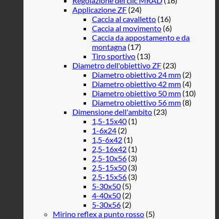
Regolazione del clic MRAD
(16)
Applicazione ZF
(24)
Caccia al cavalletto
(16)
Caccia al movimento
(6)
Caccia da appostamento e da
montagna
(17)
Tiro sportivo
(13)
Diametro dell'obiettivo ZF
(23)
Diametro obiettivo 24 mm
(2)
Diametro obiettivo 42 mm
(4)
Diametro obiettivo 50 mm
(10)
Diametro obiettivo 56 mm
(8)
Dimensione dell'ambito
(23)
1,5-15x40
(1)
1-6x24
(2)
1,5-6x42
(1)
2,5-16x42
(1)
2,5-10x56
(3)
2,5-15x50
(3)
2,5-15x56
(3)
5-30x50
(5)
4-40x50
(2)
5-30x56
(2)
Mirino reflex a punto rosso
(5)