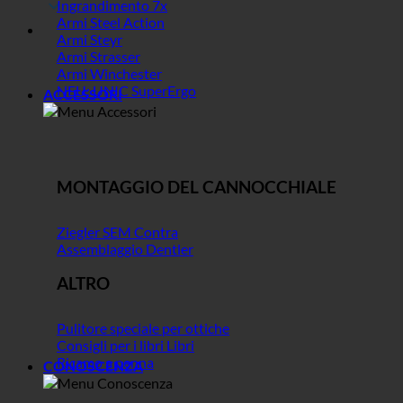
Ingrandimento 7x
Armi Steel Action
Armi Steyr
Armi Strasser
Armi Winchester
NEU: UNIC SuperErgo
ACCESSORI
MONTAGGIO DEL CANNOCCHIALE
Ziegler SEM Contra
Assemblaggio Dentler
ALTRO
Pulitore speciale per ottiche
Consigli per i libri Libri
Ricamo a penna
CONOSCENZA