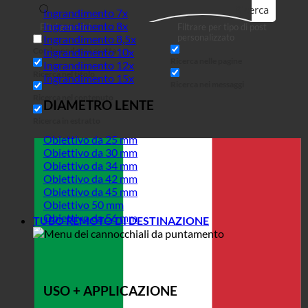
Ricerca
Ingrandimento 7x
Ingrandimento 8x
Filtri generici
Filtrare per tipo di post
personalizzato
Ingrandimento 8,5x
Corrispondenza esatta
Ingrandimento 10x
Ricerca nelle pagine
Ingrandimento 12x
Ricerca nel titolo
Ingrandimento 15x
Ricerca nei messaggi
Ricerca nel contenuto
DIAMETRO LENTE
Ricerca in estratto
Obiettivo da 25 mm
Obiettivo da 30 mm
Obiettivo da 34 mm
Obiettivo da 42 mm
Obiettivo da 45 mm
Obiettivo 50 mm
Obiettivo da 56 mm
TUBO REMOTO DI DESTINAZIONE
USO + APPLICAZIONE