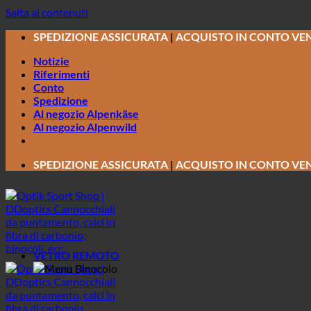
Salta ai contenuti
SPEDIZIONE ASSICURATA
|
ACQUISTO IN CONTO VE
Notizie
Riferimenti
Conto
Spedizione
Al negozio Alpenkäse
Al negozio Alpenwild
SPEDIZIONE ASSICURATA
|
ACQUISTO IN CONTO VE
VETRO REMOTO