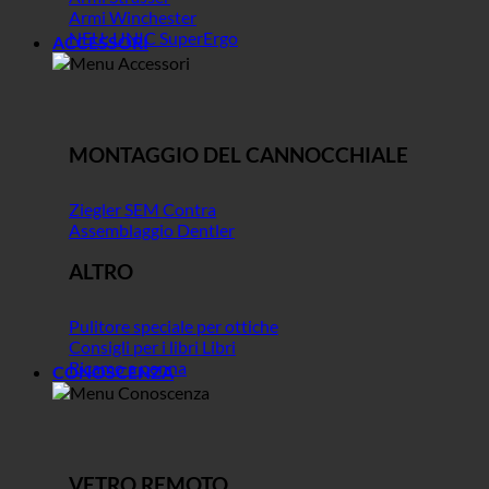
Armi Winchester
NEU: UNIC SuperErgo
ACCESSORI
MONTAGGIO DEL CANNOCCHIALE
Ziegler SEM Contra
Assemblaggio Dentler
ALTRO
Pulitore speciale per ottiche
Consigli per i libri Libri
Ricamo a penna
CONOSCENZA
VETRO REMOTO