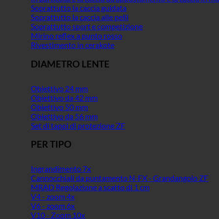
Soprattutto la caccia guidata
Soprattutto la caccia alle pelli
Soprattutto sport e competizione
Mirino reflex a punto rosso
Rivestimento in cerakote
DIAMETRO LENTE
Obiettivo 24 mm
Obiettivo da 42 mm
Obiettivo 50 mm
Obiettivo da 56 mm
Set di tappi di protezione ZF
PER TIPO
Ingrandimento 7x
Cannocchiali da puntamento N-FX - Grandangolo ZF
MRAD Regolazione a scatto di 1 cm
V4 - zoom 4x
V6 - zoom 6x
V10 - Zoom 10x