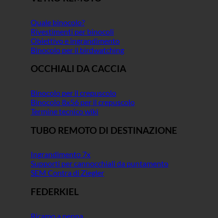
Quale binocolo?
Rivestimenti per binocoli
Obiettivo e ingrandimento
Binocolo per il birdwatching
OCCHIALI DA CACCIA
Binocolo per il crepuscolo
Binocolo 8x56 per il crepuscolo
Termine tecnico wiki
TUBO REMOTO DI DESTINAZIONE
Ingrandimento 7x
Supporti per cannocchiali da puntamento
SEM Contra di Ziegler
FEDERKIEL
Ricamo a penna