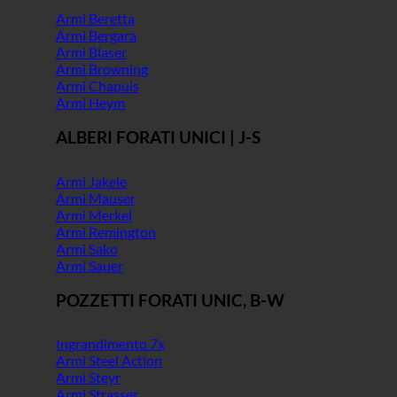
Armi Beretta
Armi Bergara
Armi Blaser
Armi Browning
Armi Chapuis
Armi Heym
ALBERI FORATI UNICI | J-S
Armi Jakele
Armi Mauser
Armi Merkel
Armi Remington
Armi Sako
Armi Sauer
POZZETTI FORATI UNIC, B-W
Ingrandimento 7x
Armi Steel Action
Armi Steyr
Armi Strasser