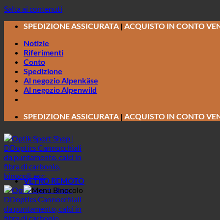
Salta ai contenuti
SPEDIZIONE ASSICURATA
|
ACQUISTO IN CONTO VE
Notizie
Riferimenti
Conto
Spedizione
Al negozio Alpenkäse
Al negozio Alpenwild
SPEDIZIONE ASSICURATA
|
ACQUISTO IN CONTO VE
VETRO REMOTO