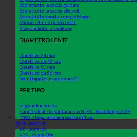
Soprattutto la caccia guidata
Soprattutto la caccia alle pelli
Soprattutto sport e competizione
Mirino reflex a punto rosso
Rivestimento in cerakote
DIAMETRO LENTE
Obiettivo 24 mm
Obiettivo da 42 mm
Obiettivo 50 mm
Obiettivo da 56 mm
Set di tappi di protezione ZF
PER TIPO
Ingrandimento 7x
Cannocchiali da puntamento N-FX - Grandangolo ZF
MRAD Regolazione a scatto di 1 cm
V4 - zoom 4x
IT
V6 - zoom 6x
V10 - Zoom 10x