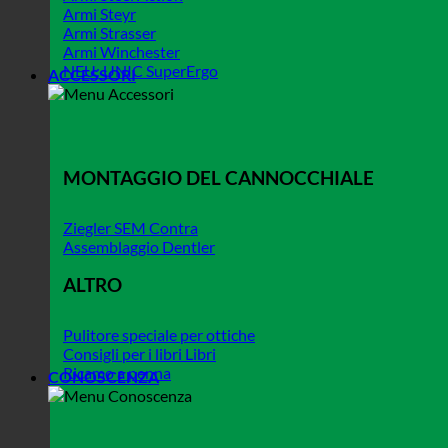
Armi Steyr
Armi Strasser
Armi Winchester
NEU: UNIC SuperErgo
ACCESSORI
MONTAGGIO DEL CANNOCCHIALE
Ziegler SEM Contra
Assemblaggio Dentler
ALTRO
Pulitore speciale per ottiche
Consigli per i libri Libri
Ricamo a penna
CONOSCENZA