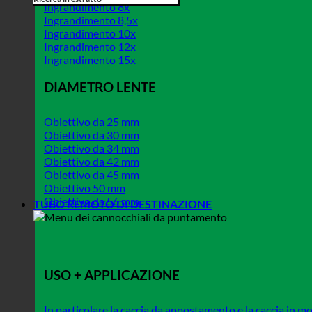
Ingrandimento 8x
Ingrandimento 8,5x
Ingrandimento 10x
Ingrandimento 12x
Ingrandimento 15x
DIAMETRO LENTE
Obiettivo da 25 mm
Obiettivo da 30 mm
Obiettivo da 34 mm
Obiettivo da 42 mm
Obiettivo da 45 mm
Obiettivo 50 mm
Obiettivo da 56 mm
TUBO REMOTO DI DESTINAZIONE
USO + APPLICAZIONE
In particolare la caccia da appostamento e la caccia in 