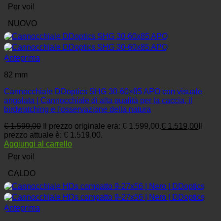
Per voi!
NUOVO
Anteprima
82 mm
Cannocchiale DDoptics SHG 30-60×85 APO con visuale
angolata | Cannocchiale di alta qualità per la caccia, il
birdwatching e l'osservazione della natura
€
1.599,00
Il prezzo originale era: € 1.599,00.
€
1.519,00
Il
prezzo attuale è: € 1.519,00.
Aggiungi al carrello
Per voi!
CALDO
Anteprima