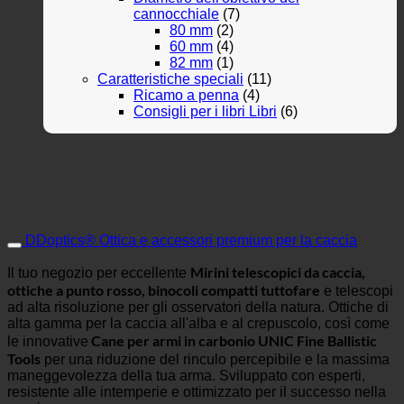
cannocchiale
(7)
80 mm
(2)
60 mm
(4)
82 mm
(1)
Caratteristiche speciali
(11)
Ricamo a penna
(4)
Consigli per i libri Libri
(6)
DDoptics® Ottica e accessori premium per la caccia
Mirini telescopici da caccia,
Il tuo negozio per eccellente
ottiche a punto rosso, binocoli compatti tuttofare
e telescopi
ad alta risoluzione per gli osservatori della natura. Ottiche di
alta gamma per la caccia all'alba e al crepuscolo, così come
Cane per armi in carbonio UNIC Fine Ballistic
le innovative
Tools
per una riduzione del rinculo percepibile e la massima
maneggevolezza della tua arma. Sviluppato con esperti,
resistente alle intemperie e ottimizzato per il successo nella