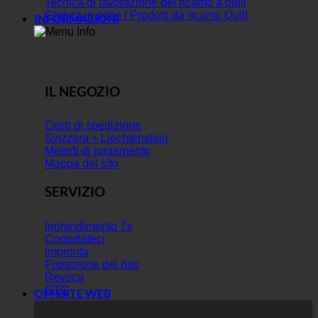
Tecnica di lavorazione del ricamo a quill
Cintura in pelle | Prodotti da ricamo Quill
INFORMAZIONI
IL NEGOZIO
Costi di spedizione
Svizzera + Liechtenstein
Metodi di pagamento
Mappa del sito
SERVIZIO
Ingrandimento 7x
Contattateci
Impronta
Protezione dei dati
Revoca
GTC
OFFERTE WEB