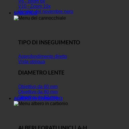
V6 - zoom 6x
V10 - Zoom 10x
Vendite del novembre nero
SPECIFICO
TIPO DI INSEGUIMENTO
Approfondimento diretto
Vista obliqua
DIAMETRO LENTE
Obiettivo da 60 mm
Obiettivo da 80 mm
Obiettivo da 82 mm
ALBERO IN CARBONIO
ALBERI FORATI UNICI | A-H