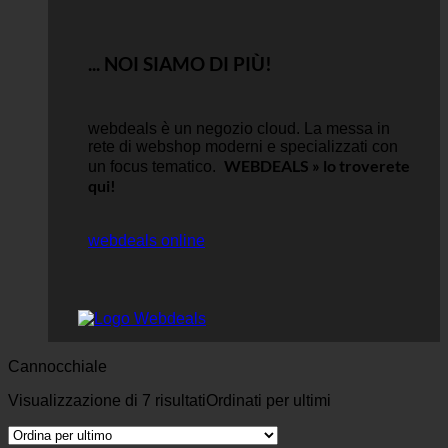
... NOI SIAMO DI PIÙ!
webdeals è un negozio cloud.
La messa in
rete di webshop moderni e specializzati con
WEBDEALS »
lo troverete
un focus tematico.
qui!
webdeals online
Cannocchiale
Visualizzazione di 7 risultati
Ordinati per ultimi