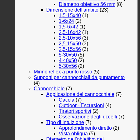
Diametro obiettivo 56 mm
(8)
Dimensione dell'ambito
(23)
1,5-15x40
(1)
1-6x24
(2)
1,5-6x42
(1)
2,5-16x42
(1)
2,5-10x56
(3)
2,5-15x50
(3)
2,5-15x56
(3)
5-30x50
(5)
4-40x50
(2)
5-30x56
(2)
Mirino reflex a punto rosso
(5)
Supporti per cannocchiali da puntamento
(4)
Cannocchiale
(7)
Applicazione del cannocchiale
(7)
Caccia
(7)
Outdoor - Escursioni
(4)
Tiratori sportivi
(2)
Osservazione degli uccelli
(7)
Tipo di intuizione
(7)
Approfondimento diretto
(2)
Vista obliqua
(5)
Diametro dell'obiettivo del