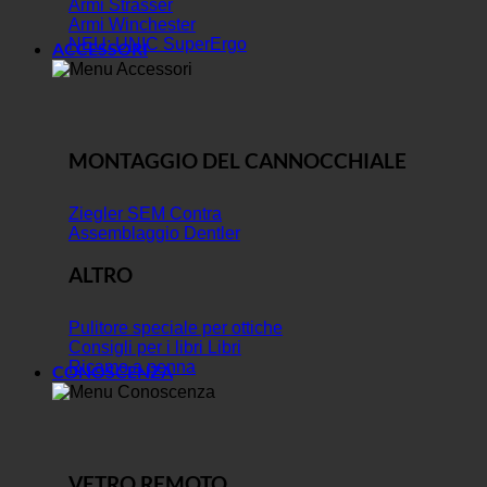
Armi Strasser
Armi Winchester
NEU: UNIC SuperErgo
ACCESSORI
MONTAGGIO DEL CANNOCCHIALE
Ziegler SEM Contra
Assemblaggio Dentler
ALTRO
Pulitore speciale per ottiche
Consigli per i libri Libri
Ricamo a penna
CONOSCENZA
VETRO REMOTO