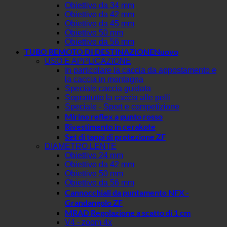
Obiettivo da 34 mm
Obiettivo da 42 mm
Obiettivo da 45 mm
Obiettivo 50 mm
Obiettivo da 56 mm
TUBO REMOTO DI DESTINAZIONE
USO E APPLICAZIONE
In particolare la caccia da appostamento e
la caccia in montagna
Speciale caccia guidata
Soprattutto la caccia alle pelli
Speciale - Sport e competizione
Mirino reflex a punto rosso
Rivestimento in cerakote
Set di tappi di protezione ZF
DIAMETRO LENTE
Obiettivo 24 mm
Obiettivo da 42 mm
Obiettivo 50 mm
Obiettivo da 56 mm
Cannocchiali da puntamento NFX -
Grandangolo ZF
MRAD Regolazione a scatto di 1 cm
V4 - zoom 4x