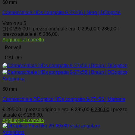
60 mm
Cannocchiale HDs compatto 9-27×56 | Nero | DDoptics
4
Voto
su 5
(1)
€
295,00
Il prezzo originale era: € 295,00.
€
286,00
Il
prezzo attuale è: € 286,00.
Aggiungi al carrello
Per voi!
CALDO
Anteprima
60 mm
Cannocchiale DDoptics HDs compatto 9-27×56 | Marrone
€
295,00
Il prezzo originale era: € 295,00.
€
286,00
Il prezzo
attuale è: € 286,00.
Aggiungi al carrello
Anteprima