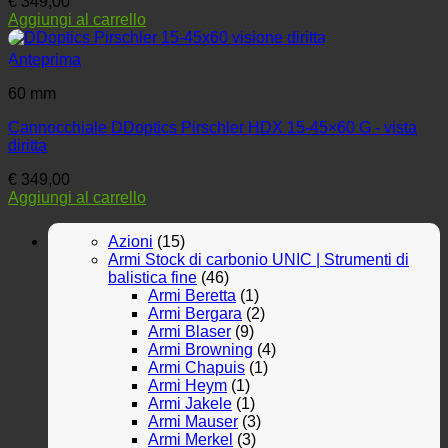
€
349,00
Aggiungi al carrello
Anteprima
60 mm
Cannocchiale DDoptics Pirschler HDX 15-45×60 G - vista
diritta
€
349,00
Aggiungi al carrello
Azioni
(15)
Armi Stock di carbonio UNIC | Strumenti di
balistica fine
(46)
Armi Beretta
(1)
Armi Bergara
(2)
Armi Blaser
(9)
Armi Browning
(4)
Armi Chapuis
(1)
Armi Heym
(1)
Armi Jakele
(1)
Armi Mauser
(3)
Armi Merkel
(3)