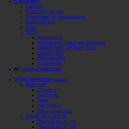
IL NEGOZIO
Impronta
Protezione dei dati
Disposizioni di cancellazione
Mappa del sito
GTC
RETE
AlpenSepp®
AlpenSepp® | edizione selvaggia
VetMetCare® OP-Body Shop
SFERICHE®
PROnatur24®
ecoturbino®
AT
+43 (0)676 6882000
VETRO REMOTO
MARCHE
DDoptics
Swarovski
Zeiss
Vari binocoli
Offerta fieristica
DIAMETRO LENTE
Obiettivo da 25 mm
Obiettivo da 30 mm