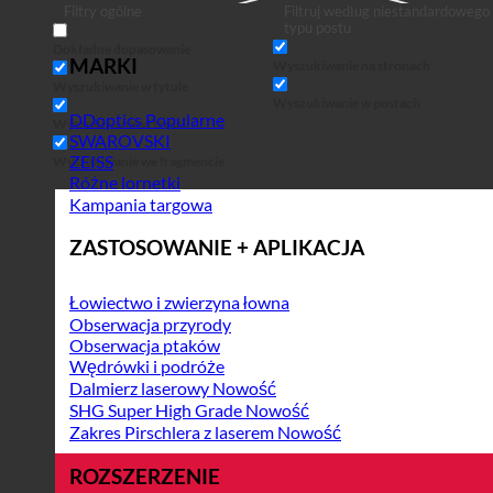
Filtry ogólne
Filtruj według niestandardowego
typu postu
Dokładne dopasowanie
MARKI
Wyszukiwanie na stronach
Wyszukiwanie w tytule
Wyszukiwanie w postach
DDoptics
Wyszukiwanie w treści
SWAROVSKI
ZEISS
Wyszukiwanie we fragmencie
Różne lornetki
Kampania targowa
ZASTOSOWANIE + APLIKACJA
Łowiectwo i zwierzyna łowna
Obserwacja przyrody
Obserwacja ptaków
Wędrówki i podróże
Dalmierz laserowy
SHG Super High Grade
Zakres Pirschlera z laserem
ROZSZERZENIE