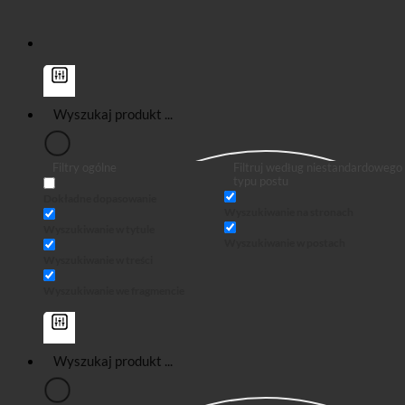
Filtry ogólne
Filtruj według niestandardowego
typu postu
Dokładne dopasowanie
Wyszukiwanie na stronach
Wyszukiwanie w tytule
Wyszukiwanie w postach
Wyszukiwanie w treści
Wyszukiwanie we fragmencie