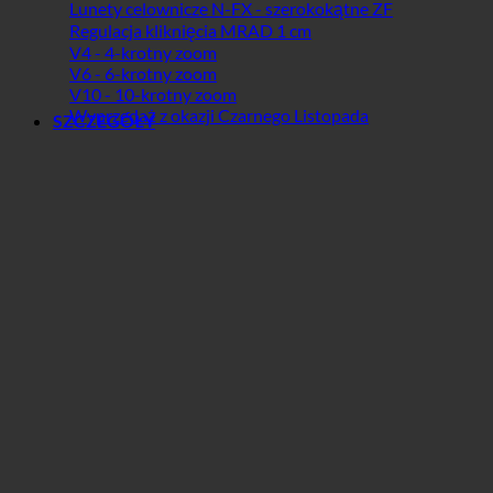
Lunety celownicze N-FX - szerokokątne ZF
Regulacja kliknięcia MRAD 1 cm
V4 - 4-krotny zoom
V6 - 6-krotny zoom
V10 - 10-krotny zoom
Wyprzedaż z okazji Czarnego Listopada
SZCZEGÓŁY