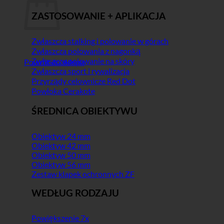
ZASTOSOWANIE + APLIKACJA
Zwłaszcza stalking i polowanie w górach
Zwłaszcza polowania z nagonką
Zwłaszcza polowanie na skóry
Powrót do sklepu
Zwłaszcza sport i rywalizacja
Przyrządy celownicze Red Dot
Powłoka Cerakote
ŚREDNICA OBIEKTYWU
Obiektyw 24 mm
Obiektyw 42 mm
Obiektyw 50 mm
Obiektyw 56 mm
Zestaw klapek ochronnych ZF
WEDŁUG RODZAJU
Powiększenie 7x