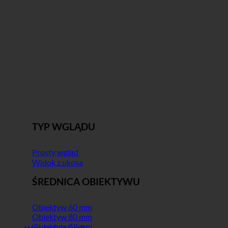
TYP WGLĄDU
Prosty wgląd
Widok z ukosa
ŚREDNICA OBIEKTYWU
Obiektyw 60 mm
Obiektyw 80 mm
Obiektyw 82 mm