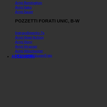
Armi Remington
Armi Sako
Armi Sauer
POZZETTI FORATI UNIC, B-W
Ingrandimento 7x
Armi Steel Action
Armi Steyr
Armi Strasser
Armi Winchester
NEU: UNIC SuperErgo
ACCESSORI