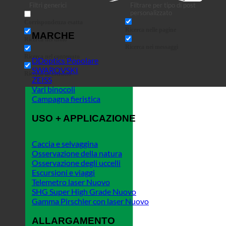
Filtri generici
Filtrare per tipo di post
personalizzato
Corrispondenza esatta
Ricerca nelle pagine
MARCHE
Ricerca nel titolo
Ricerca nei messaggi
Ricerca nel contenuto
DDoptics
SWAROVSKI
Ricerca in estratto
ZEISS
Vari binocoli
Campagna fieristica
USO + APPLICAZIONE
Caccia e selvaggina
Osservazione della natura
Osservazione degli uccelli
Escursioni e viaggi
Telemetro laser
SHG Super High Grade
Gamma Pirschler con laser
ALLARGAMENTO