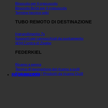
Binocolo per il crepuscolo
Binocolo 8x56 per il crepuscolo
Termine tecnico wiki
TUBO REMOTO DI DESTINAZIONE
Ingrandimento 7x
Supporti per cannocchiali da puntamento
SEM Contra di Ziegler
FEDERKIEL
Ricamo a penna
Tecnica di lavorazione del ricamo a quill
Cintura in pelle | Prodotti da ricamo Quill
INFORMAZIONI