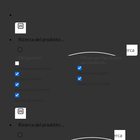
Ricerca
Filtri generici
Filtrare per tipo di post
personalizzato
Corrispondenza esatta
Ricerca nelle pagine
Ricerca nel titolo
Ricerca nei messaggi
Ricerca nel contenuto
Ricerca in estratto
Ricerca