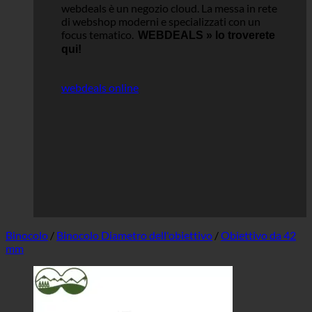
webdeals è un negozio cloud.
La messa in rete
di webshop moderni e specializzati con un
focus tematico.
WEBDEALS »
lo troverete
qui!
webdeals online
Binocolo
/
Binocolo Diametro dell'obiettivo
/
Obiettivo da 42
mm