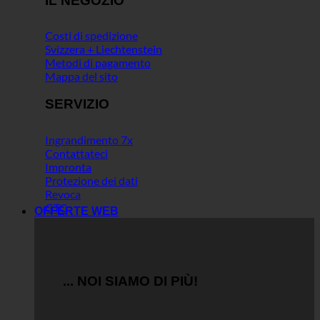
IL NEGOZIO
Costi di spedizione
Svizzera + Liechtenstein
Metodi di pagamento
Mappa del sito
SERVIZIO
Ingrandimento 7x
Contattateci
Impronta
Protezione dei dati
Revoca
GTC
OFFERTE WEB
... NOI SIAMO DI PIÙ!