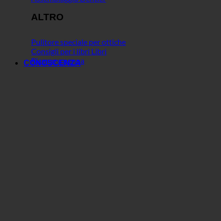
ALTRO
Pulitore speciale per ottiche
Consigli per i libri Libri
Ricamo a penna
CONOSCENZA