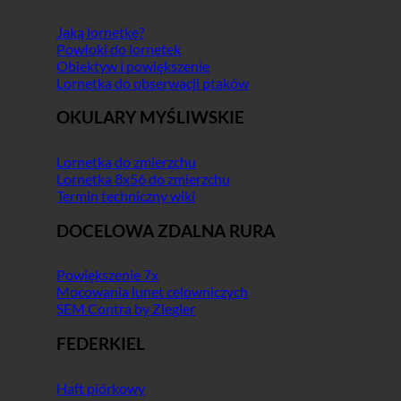
Jaką lornetkę?
Powłoki do lornetek
Obiektyw i powiększenie
Lornetka do obserwacji ptaków
OKULARY MYŚLIWSKIE
Lornetka do zmierzchu
Lornetka 8x56 do zmierzchu
Termin techniczny wiki
DOCELOWA ZDALNA RURA
Powiększenie 7x
Mocowania lunet celowniczych
SEM Contra by Ziegler
FEDERKIEL
Haft piórkowy