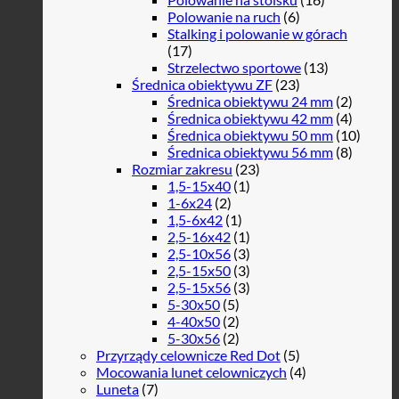
Polowanie na ruch
(6)
Stalking i polowanie w górach
(17)
Strzelectwo sportowe
(13)
Średnica obiektywu ZF
(23)
Średnica obiektywu 24 mm
(2)
Średnica obiektywu 42 mm
(4)
Średnica obiektywu 50 mm
(10)
Średnica obiektywu 56 mm
(8)
Rozmiar zakresu
(23)
1,5-15x40
(1)
1-6x24
(2)
1,5-6x42
(1)
2,5-16x42
(1)
2,5-10x56
(3)
2,5-15x50
(3)
2,5-15x56
(3)
5-30x50
(5)
4-40x50
(2)
5-30x56
(2)
Przyrządy celownicze Red Dot
(5)
Mocowania lunet celowniczych
(4)
Luneta
(7)