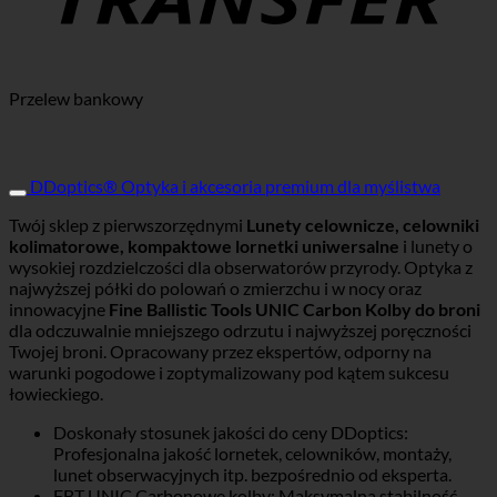
Przelew bankowy
DDoptics® Optyka i akcesoria premium dla myślistwa
Twój sklep z pierwszorzędnymi
Lunety celownicze, celowniki
kolimatorowe, kompaktowe lornetki uniwersalne
i lunety o
wysokiej rozdzielczości dla obserwatorów przyrody. Optyka z
najwyższej półki do polowań o zmierzchu i w nocy oraz
innowacyjne
Fine Ballistic Tools UNIC Carbon Kolby do broni
dla odczuwalnie mniejszego odrzutu i najwyższej poręczności
Twojej broni. Opracowany przez ekspertów, odporny na
warunki pogodowe i zoptymalizowany pod kątem sukcesu
łowieckiego.
Doskonały stosunek jakości do ceny DDoptics:
Profesjonalna jakość lornetek, celowników, montaży,
lunet obserwacyjnych itp. bezpośrednio od eksperta.
FBT UNIC Carbonowe kolby: Maksymalna stabilność,