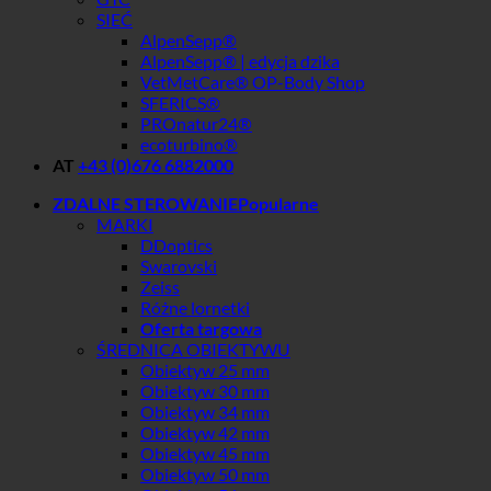
SIEĆ
AlpenSepp®
AlpenSepp® | edycja dzika
VetMetCare® OP-Body Shop
SFERICS®
PROnatur24®
ecoturbino®
AT
+43 (0)676 6882000
ZDALNE STEROWANIE
MARKI
DDoptics
Swarovski
Zeiss
Różne lornetki
Oferta targowa
ŚREDNICA OBIEKTYWU
Obiektyw 25 mm
Obiektyw 30 mm
Obiektyw 34 mm
Obiektyw 42 mm
Obiektyw 45 mm
Obiektyw 50 mm