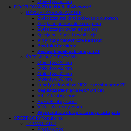
Obiektyw 56 mm
DOCELOWA ZDALNA RURA
UŻYCIE I ZASTOSOWANIE
Zwłaszcza stalking i polowanie w górach
Specjalne polowanie z napędem
Zwłaszcza polowanie na skóry
Specjalne - Sport i rywalizacja
Przyrządy celownicze Red Dot
Powłoka Cerakote
Zestaw klapek ochronnych ZF
ŚREDNICA OBIEKTYWU
Obiektyw 24 mm
Obiektyw 42 mm
Obiektyw 50 mm
Obiektyw 56 mm
Lunety celownicze NFX - szerokokątne ZF
Regulacja kliknięcia MRAD 1 cm
V4 - 4-krotny zoom
V6 - 6-krotny zoom
V10 - 10-krotny zoom
Wyprzedaż z okazji Czarnego Listopada
SZCZEGÓŁY
TYP WGLĄDU
Prosty wgląd