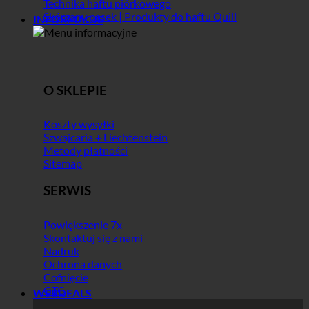
Technika haftu piórkowego
Skórzany pasek | Produkty do haftu Quill
INFORMACJE
O SKLEPIE
Koszty wysyłki
Szwajcaria + Liechtenstein
Metody płatności
Sitemap
SERWIS
Powiększenie 7x
Skontaktuj się z nami
Nadruk
Ochrona danych
Cofnięcie
GTC
WEBDEALS