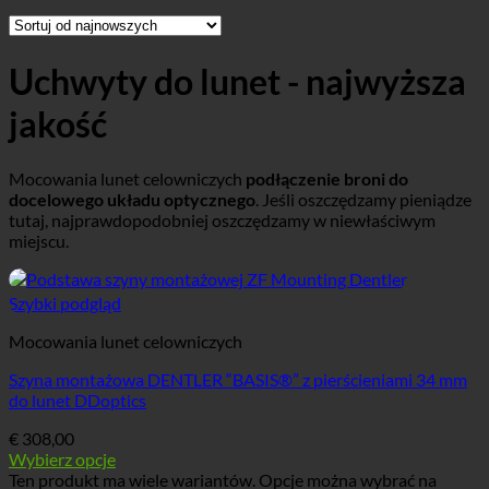
Uchwyty do lunet - najwyższa
jakość
Mocowania lunet celowniczych
podłączenie broni do
docelowego układu optycznego
. Jeśli oszczędzamy pieniądze
tutaj, najprawdopodobniej oszczędzamy w niewłaściwym
miejscu.
Szybki podgląd
Mocowania lunet celowniczych
Szyna montażowa DENTLER “BASIS®” z pierścieniami 34 mm
do lunet DDoptics
€
308,00
Wybierz opcje
Ten produkt ma wiele wariantów. Opcje można wybrać na