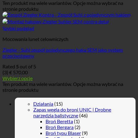
Ten produkt ma wiele wariantów. Opcje można wybrać na
stronie produktu
Szybki podgląd
Mocowania lunet celowniczych
Ziegler - Suhl zespół pojedynczego haka SEM jako system
przeciwstawny
Rated
5
out of 5
(3)
€
570,00
Wybierz opcje
Ten produkt ma wiele wariantów. Opcje można wybrać na
stronie produktu
Działania
(15)
Zapas węgla do broni UNIC | Drobne
narzędzia balistyczne
(46)
Broń Beretta
(1)
Broń Bergara
(2)
Broń typu Blaser
(9)