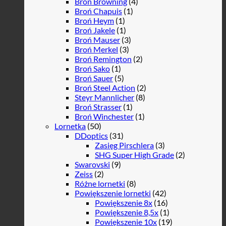
Broń Browning
(4)
Broń Chapuis
(1)
Broń Heym
(1)
Broń Jakele
(1)
Broń Mauser
(3)
Broń Merkel
(3)
Broń Remington
(2)
Broń Sako
(1)
Broń Sauer
(5)
Broń Steel Action
(2)
Steyr Mannlicher
(8)
Broń Strasser
(1)
Broń Winchester
(1)
Lornetka
(50)
DDoptics
(31)
Zasięg Pirschlera
(3)
SHG Super High Grade
(2)
Swarovski
(9)
Zeiss
(2)
Różne lornetki
(8)
Powiększenie lornetki
(42)
Powiększenie 8x
(16)
Powiększenie 8,5x
(1)
Powiększenie 10x
(19)