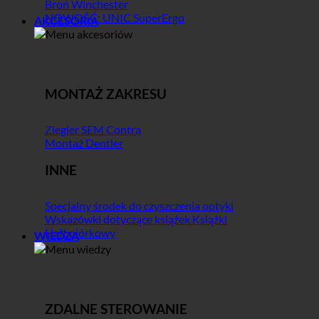
Broń Winchester
NOWOŚĆ: UNIC SuperErgo
AKCESORIA
MONTAŻ ZAKRESU
Ziegler SEM Contra
Montaż Dentler
INNE
Specjalny środek do czyszczenia optyki
Wskazówki dotyczące książek Książki
Haft piórkowy
WIEDZA
ZDALNE STEROWANIE