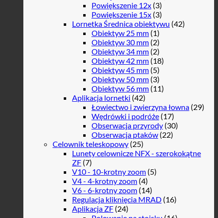
Powiększenie 12x
(3)
Powiększenie 15x
(3)
Lornetka Średnica obiektywu
(42)
Obiektyw 25 mm
(1)
Obiektyw 30 mm
(2)
Obiektyw 34 mm
(2)
Obiektyw 42 mm
(18)
Obiektyw 45 mm
(5)
Obiektyw 50 mm
(3)
Obiektyw 56 mm
(11)
Aplikacja lornetki
(42)
Łowiectwo i zwierzyna łowna
(29)
Wędrówki i podróże
(17)
Obserwacja przyrody
(30)
Obserwacja ptaków
(22)
Celownik teleskopowy
(25)
Lunety celownicze NFX - szerokokątne
ZF
(7)
V10 - 10-krotny zoom
(5)
V4 - 4-krotny zoom
(4)
V6 - 6-krotny zoom
(14)
Regulacja kliknięcia MRAD
(16)
Aplikacja ZF
(24)
Polowanie na stoisku
(16)