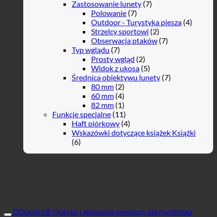
Zastosowanie lunety
(7)
Polowanie
(7)
Outdoor - Turystyka piesza
(4)
Strzelcy sportowi
(2)
Obserwacja ptaków
(7)
Typ wglądu
(7)
Prosty wgląd
(2)
Widok z ukosa
(5)
Średnica obiektywu lunety
(7)
80 mm
(2)
60 mm
(4)
82 mm
(1)
Funkcje specjalne
(11)
Haft piórkowy
(4)
Wskazówki dotyczące książek Książki
(6)
DDoptics® Optyka i akcesoria premium dla myślistwa