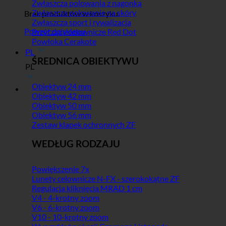
Zwłaszcza polowania z nagonką
Zwłaszcza polowanie na skóry
Brak produktów w koszyku.
Zwłaszcza sport i rywalizacja
Powrót do sklepu
Przyrządy celownicze Red Dot
Powłoka Cerakote
PL
ŚREDNICA OBIEKTYWU
PL
Obiektyw 24 mm
Obiektyw 42 mm
Obiektyw 50 mm
Obiektyw 56 mm
Zestaw klapek ochronnych ZF
WEDŁUG RODZAJU
Powiększenie 7x
Lunety celownicze N-FX - szerokokątne ZF
Regulacja kliknięcia MRAD 1 cm
V4 - 4-krotny zoom
V6 - 6-krotny zoom
V10 - 10-krotny zoom