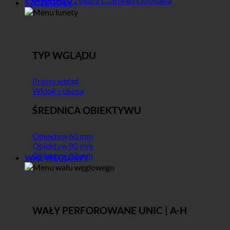
Wyprzedaż z okazji Czarnego Listopada
SZCZEGÓŁY
TYP WGLĄDU
Prosty wgląd
Widok z ukosa
ŚREDNICA OBIEKTYWU
Obiektyw 60 mm
Obiektyw 80 mm
Obiektyw 82 mm
WAŁ WĘGLOWY
WAŁY PERFOROWANE UNIC | A-H