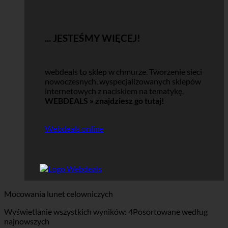
... JESTEŚMY WIĘCEJ!
webdeals to sklep w chmurze.
Tworzenie sieci
nowoczesnych, wyspecjalizowanych sklepów
internetowych z naciskiem na tematykę.
WEBDEALS »
znajdziesz go tutaj!
Webdeals online
Mocowania lunet celowniczych
Wyświetlanie wszystkich wyników: 4
Posortowane według
najnowszych