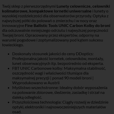
Twój sklep z pierwszorzędnymi
Lunety celownicze, celowniki
kolimatorowe, kompaktowe lornetki uniwersalne
i lunety o
wysokiej rozdzielczości dla obserwatorów przyrody. Optyka z
najwyższej półki do polowań o zmierzchu i w nocy oraz
innowacyjne
Fine Ballistic Tools UNIC Carbon Kolby do broni
dla odczuwalnie mniejszego odrzutu i najwyższej poręczności
Twojej broni. Opracowany przez ekspertów, odporny na
warunki pogodowe i zoptymalizowany pod kątem sukcesu
łowieckiego.
Doskonały stosunek jakości do ceny DDoptics:
Profesjonalna jakość lornetek, celowników, montaży,
lunet obserwacyjnych itp. bezpośrednio od eksperta.
FBT UNIC Carbonowe kolby: Maksymalna stabilność,
oszczędność wagi i właściwości tłumiące dla
maksymalnej precyzji | ponad 90 modeli broni |
Wyprodukowano w Austrii
Myślistwo wszechstronne: Idealny dobór wyposażenia
na polowanie zbiorowe, śledzenie, zasiadkę i strzał na
daleką odległość.
Przyszłościowa technologia: Ciągły rozwój w dziedzinie
optyki, elektroniki i najnowocześniejszych materiałów
osad.