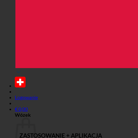
Logowanie
€
0,00
Wózek
ZASTOSOWANIE + APLIKACJA