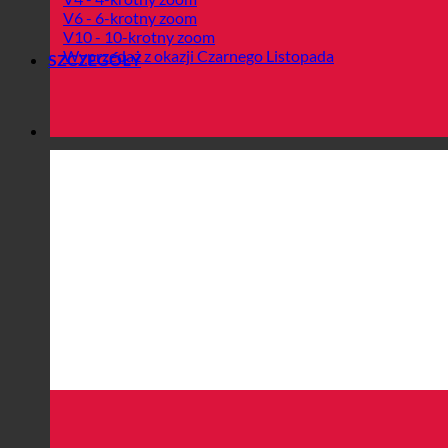
V6 - 6-krotny zoom
V10 - 10-krotny zoom
Wyprzedaż z okazji Czarnego Listopada
SZCZEGÓŁY