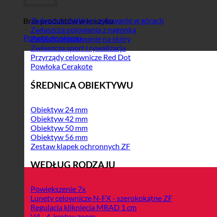
Zwłaszcza stalking i polowanie w górach
Brak produktów w koszyku.
Zwłaszcza polowania z nagonką
Powrót do sklepu
Zwłaszcza polowanie na skóry
Zwłaszcza sport i rywalizacja
Przyrządy celownicze Red Dot
Powłoka Cerakote
ŚREDNICA OBIEKTYWU
Obiektyw 24 mm
Obiektyw 42 mm
Obiektyw 50 mm
Obiektyw 56 mm
Zestaw klapek ochronnych ZF
WEDŁUG RODZAJU
Powiększenie 7x
Lunety celownicze N-FX - szerokokątne ZF
Regulacja kliknięcia MRAD 1 cm
V4 - 4-krotny zoom