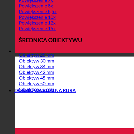
Powiększenie 8x
Powiększenie 8,5x
Powiększenie 10x
Powiększenie 12x
Powiększenie 15x
ŚREDNICA OBIEKTYWU
Obiektyw 25 mm
Obiektyw 30 mm
Obiektyw 34 mm
Obiektyw 42 mm
Obiektyw 45 mm
Obiektyw 50 mm
Obiektyw 56 mm
DOCELOWA ZDALNA RURA