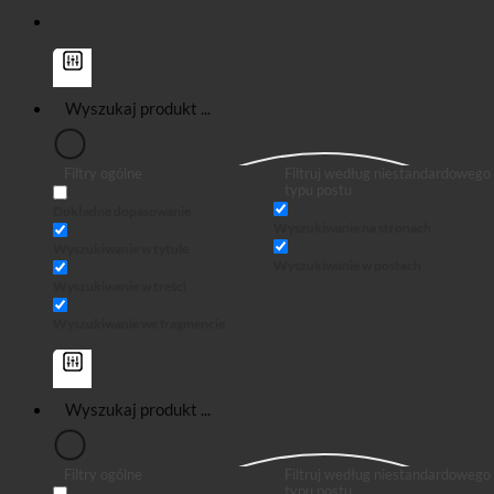
Filtry ogólne
Filtruj według niestandardowego
typu postu
Dokładne dopasowanie
Wyszukiwanie na stronach
Wyszukiwanie w tytule
Wyszukiwanie w postach
Wyszukiwanie w treści
Wyszukiwanie we fragmencie
Filtry ogólne
Filtruj według niestandardowego
typu postu