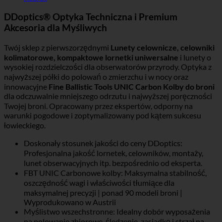
DDoptics® Optyka Techniczna i Premium
Akcesoria dla Myśliwych
Twój sklep z pierwszorzędnymi
Lunety celownicze, celowniki
kolimatorowe, kompaktowe lornetki uniwersalne
i lunety o
wysokiej rozdzielczości dla obserwatorów przyrody. Optyka z
najwyższej półki do polowań o zmierzchu i w nocy oraz
innowacyjne
Fine Ballistic Tools UNIC Carbon Kolby do broni
dla odczuwalnie mniejszego odrzutu i najwyższej poręczności
Twojej broni. Opracowany przez ekspertów, odporny na
warunki pogodowe i zoptymalizowany pod kątem sukcesu
łowieckiego.
Doskonały stosunek jakości do ceny DDoptics:
Profesjonalna jakość lornetek, celowników, montaży,
lunet obserwacyjnych itp. bezpośrednio od eksperta.
FBT UNIC Carbonowe kolby: Maksymalna stabilność,
oszczędność wagi i właściwości tłumiące dla
maksymalnej precyzji | ponad 90 modeli broni |
Wyprodukowano w Austrii
Myślistwo wszechstronne: Idealny dobór wyposażenia
na polowanie zbiorowe, śledzenie, zasiadkę i strzał na