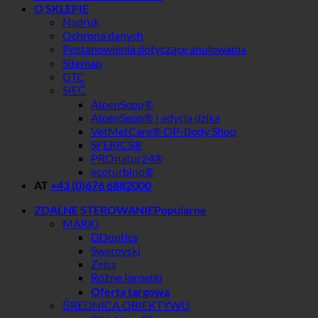
O SKLEPIE
Nadruk
Ochrona danych
Postanowienia dotyczące anulowania
Sitemap
GTC
SIEĆ
AlpenSepp®
AlpenSepp® | edycja dzika
VetMetCare® OP-Body Shop
SFERICS®
PROnatur24®
ecoturbino®
AT
+43 (0)676 6882000
ZDALNE STEROWANIE
MARKI
DDoptics
Swarovski
Zeiss
Różne lornetki
Oferta targowa
ŚREDNICA OBIEKTYWU