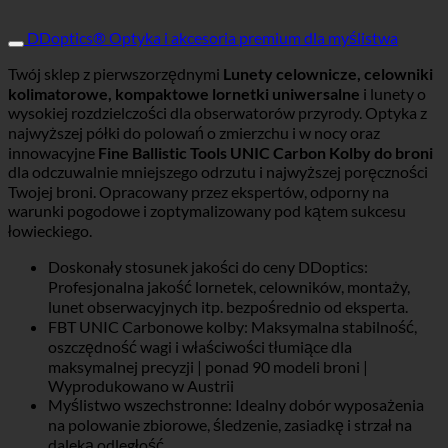
DDoptics® Optyka i akcesoria premium dla myślistwa
Twój sklep z pierwszorzędnymi
Lunety celownicze, celowniki
kolimatorowe, kompaktowe lornetki uniwersalne
i lunety o
wysokiej rozdzielczości dla obserwatorów przyrody. Optyka z
najwyższej półki do polowań o zmierzchu i w nocy oraz
innowacyjne
Fine Ballistic Tools UNIC Carbon Kolby do broni
dla odczuwalnie mniejszego odrzutu i najwyższej poręczności
Twojej broni. Opracowany przez ekspertów, odporny na
warunki pogodowe i zoptymalizowany pod kątem sukcesu
łowieckiego.
Doskonały stosunek jakości do ceny DDoptics:
Profesjonalna jakość lornetek, celowników, montaży,
lunet obserwacyjnych itp. bezpośrednio od eksperta.
FBT UNIC Carbonowe kolby: Maksymalna stabilność,
oszczędność wagi i właściwości tłumiące dla
maksymalnej precyzji | ponad 90 modeli broni |
Wyprodukowano w Austrii
Myślistwo wszechstronne: Idealny dobór wyposażenia
na polowanie zbiorowe, śledzenie, zasiadkę i strzał na
daleką odległość.