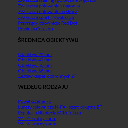
Zwłaszcza polowania z nagonką
Zwłaszcza polowanie na skóry
Zwłaszcza sport i rywalizacja
Przyrządy celownicze Red Dot
Powłoka Cerakote
ŚREDNICA OBIEKTYWU
Obiektyw 24 mm
Obiektyw 42 mm
Obiektyw 50 mm
Obiektyw 56 mm
Zestaw klapek ochronnych ZF
WEDŁUG RODZAJU
Powiększenie 7x
Lunety celownicze N-FX - szerokokątne ZF
Regulacja kliknięcia MRAD 1 cm
V4 - 4-krotny zoom
V6 - 6-krotny zoom