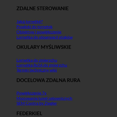
ZDALNE STEROWANIE
Jaką lornetkę?
Powłoki do lornetek
Obiektyw i powiększenie
Lornetka do obserwacji ptaków
OKULARY MYŚLIWSKIE
Lornetka do zmierzchu
Lornetka 8x56 do zmierzchu
Termin techniczny wiki
DOCELOWA ZDALNA RURA
Powiększenie 7x
Mocowania lunet celowniczych
SEM Contra by Ziegler
FEDERKIEL