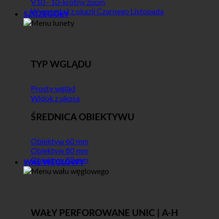
V10 - 10-krotny zoom
Wyprzedaż z okazji Czarnego Listopada
SZCZEGÓŁY
TYP WGLĄDU
Prosty wgląd
Widok z ukosa
ŚREDNICA OBIEKTYWU
Obiektyw 60 mm
Obiektyw 80 mm
Obiektyw 82 mm
WAŁ WĘGLOWY
WAŁY PERFOROWANE UNIC | A-H