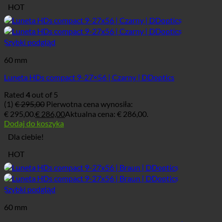
HOT
Szybki podgląd
60 mm
Luneta HDs compact 9-27×56 | Czarny | DDoptics
Rated
4
out of 5
(1)
€
295,00
Pierwotna cena wynosiła:
€ 295,00.
€
286,00
Aktualna cena: € 286,00.
Dodaj do koszyka
Dla ciebie!
HOT
Szybki podgląd
60 mm