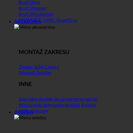
Broń Steyr
Broń Strasser
Broń Winchester
NOWOŚĆ: UNIC SuperErgo
AKCESORIA
MONTAŻ ZAKRESU
Ziegler SEM Contra
Montaż Dentler
INNE
Specjalny środek do czyszczenia optyki
Wskazówki dotyczące książek Książki
Haft piórkowy
WIEDZA