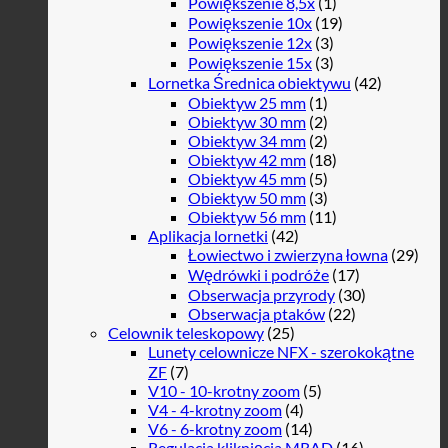
Powiększenie 8,5x
(1)
Powiększenie 10x
(19)
Powiększenie 12x
(3)
Powiększenie 15x
(3)
Lornetka Średnica obiektywu
(42)
Obiektyw 25 mm
(1)
Obiektyw 30 mm
(2)
Obiektyw 34 mm
(2)
Obiektyw 42 mm
(18)
Obiektyw 45 mm
(5)
Obiektyw 50 mm
(3)
Obiektyw 56 mm
(11)
Aplikacja lornetki
(42)
Łowiectwo i zwierzyna łowna
(29)
Wędrówki i podróże
(17)
Obserwacja przyrody
(30)
Obserwacja ptaków
(22)
Celownik teleskopowy
(25)
Lunety celownicze NFX - szerokokątne
ZF
(7)
V10 - 10-krotny zoom
(5)
V4 - 4-krotny zoom
(4)
V6 - 6-krotny zoom
(14)
Regulacja kliknięcia MRAD
(16)