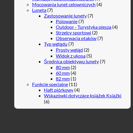
Mocowania lunet celowniczych
(4)
Luneta
(7)
Zastosowanie lunety
(7)
Polowanie
(7)
Outdoor - Turystyka piesza
(4)
Strzelcy sportowi
(2)
Obserwacja ptaków
(7)
Typ wglądu
(7)
Prosty wgląd
(2)
Widok z ukosa
(5)
Średnica obiektywu lunety
(7)
80 mm
(2)
60 mm
(4)
82 mm
(1)
Funkcje specjalne
(11)
Haft piórkowy
(4)
Wskazówki dotyczące książek Książki
(6)