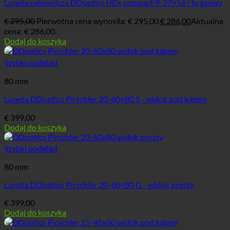
Luneta celownicza DDoptics HDs compact 9-27×56 | brązowy
€
295,00
Pierwotna cena wynosiła: € 295,00.
€
286,00
Aktualna
cena: € 286,00.
Dodaj do koszyka
Szybki podgląd
80 mm
Luneta DDoptics Pirschler 20-60×80 S - widok pod kątem
€
399,00
Dodaj do koszyka
Szybki podgląd
80 mm
Luneta DDoptics Pirschler 20-60×80 G - widok prosty
€
399,00
Dodaj do koszyka