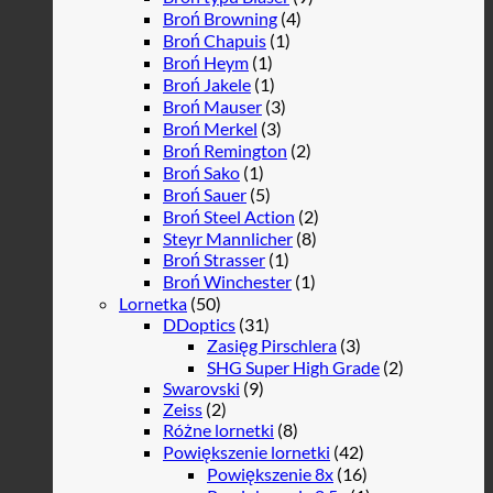
Broń Browning
(4)
Broń Chapuis
(1)
Broń Heym
(1)
Broń Jakele
(1)
Broń Mauser
(3)
Broń Merkel
(3)
Broń Remington
(2)
Broń Sako
(1)
Broń Sauer
(5)
Broń Steel Action
(2)
Steyr Mannlicher
(8)
Broń Strasser
(1)
Broń Winchester
(1)
Lornetka
(50)
DDoptics
(31)
Zasięg Pirschlera
(3)
SHG Super High Grade
(2)
Swarovski
(9)
Zeiss
(2)
Różne lornetki
(8)
Powiększenie lornetki
(42)
Powiększenie 8x
(16)