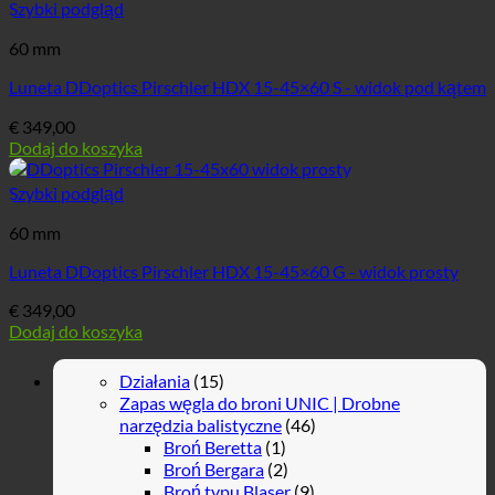
Szybki podgląd
60 mm
Luneta DDoptics Pirschler HDX 15-45×60 S - widok pod kątem
€
349,00
Dodaj do koszyka
Szybki podgląd
60 mm
Luneta DDoptics Pirschler HDX 15-45×60 G - widok prosty
€
349,00
Dodaj do koszyka
Działania
(15)
Zapas węgla do broni UNIC | Drobne
narzędzia balistyczne
(46)
Broń Beretta
(1)
Broń Bergara
(2)
Broń typu Blaser
(9)