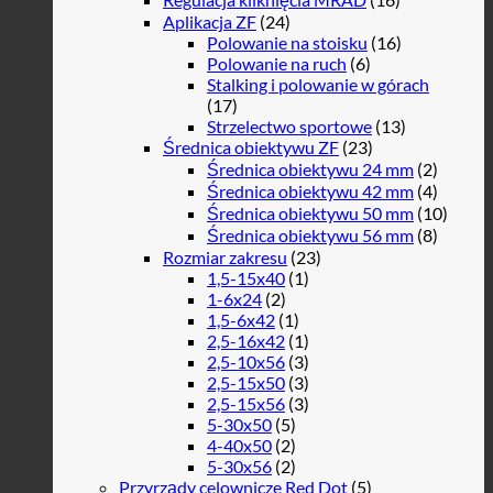
Aplikacja ZF
(24)
Polowanie na stoisku
(16)
Polowanie na ruch
(6)
Stalking i polowanie w górach
(17)
Strzelectwo sportowe
(13)
Średnica obiektywu ZF
(23)
Średnica obiektywu 24 mm
(2)
Średnica obiektywu 42 mm
(4)
Średnica obiektywu 50 mm
(10)
Średnica obiektywu 56 mm
(8)
Rozmiar zakresu
(23)
1,5-15x40
(1)
1-6x24
(2)
1,5-6x42
(1)
2,5-16x42
(1)
2,5-10x56
(3)
2,5-15x50
(3)
2,5-15x56
(3)
5-30x50
(5)
4-40x50
(2)
5-30x56
(2)
Przyrządy celownicze Red Dot
(5)