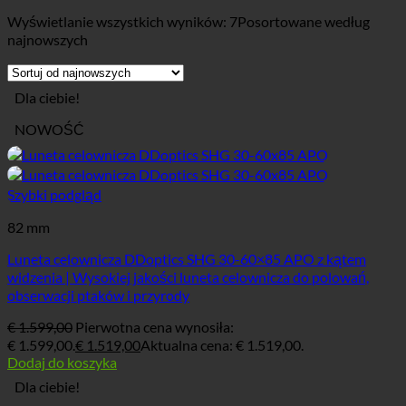
Wyświetlanie wszystkich wyników: 7
Posortowane według
najnowszych
Dla ciebie!
NOWOŚĆ
Szybki podgląd
82 mm
Luneta celownicza DDoptics SHG 30-60×85 APO z kątem
widzenia | Wysokiej jakości luneta celownicza do polowań,
obserwacji ptaków i przyrody
€
1.599,00
Pierwotna cena wynosiła:
€ 1.599,00.
€
1.519,00
Aktualna cena: € 1.519,00.
Dodaj do koszyka
Dla ciebie!