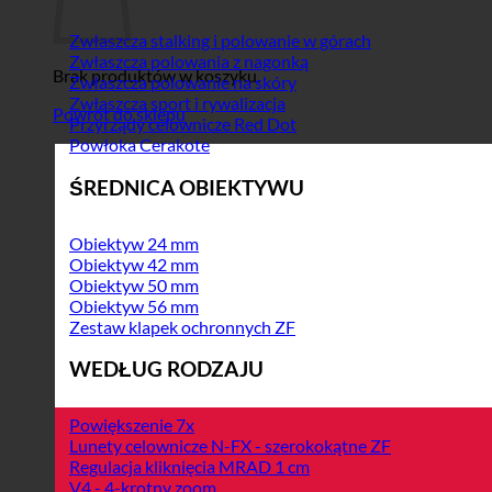
Zwłaszcza stalking i polowanie w górach
Zwłaszcza polowania z nagonką
Brak produktów w koszyku.
Zwłaszcza polowanie na skóry
Zwłaszcza sport i rywalizacja
Powrót do sklepu
Przyrządy celownicze Red Dot
Powłoka Cerakote
ŚREDNICA OBIEKTYWU
Obiektyw 24 mm
Obiektyw 42 mm
Obiektyw 50 mm
Obiektyw 56 mm
Zestaw klapek ochronnych ZF
WEDŁUG RODZAJU
Powiększenie 7x
Lunety celownicze N-FX - szerokokątne ZF
Regulacja kliknięcia MRAD 1 cm
V4 - 4-krotny zoom