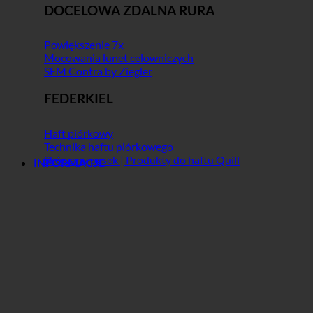
DOCELOWA ZDALNA RURA
Powiększenie 7x
Mocowania lunet celowniczych
SEM Contra by Ziegler
FEDERKIEL
Haft piórkowy
Technika haftu piórkowego
Skórzany pasek | Produkty do haftu Quill
INFORMACJE