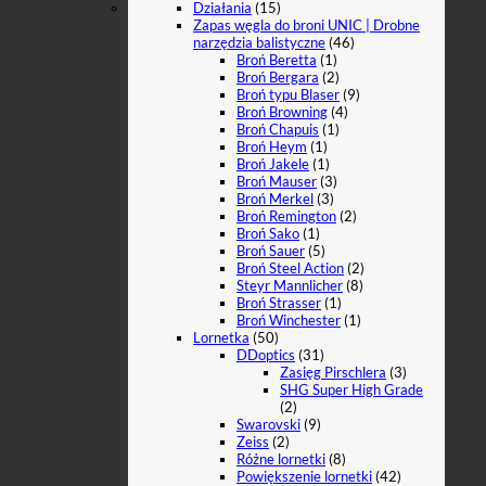
Działania
(15)
Zapas węgla do broni UNIC | Drobne
narzędzia balistyczne
(46)
Broń Beretta
(1)
Broń Bergara
(2)
Broń typu Blaser
(9)
Broń Browning
(4)
Broń Chapuis
(1)
Broń Heym
(1)
Broń Jakele
(1)
Broń Mauser
(3)
Broń Merkel
(3)
Broń Remington
(2)
Broń Sako
(1)
Broń Sauer
(5)
Broń Steel Action
(2)
Steyr Mannlicher
(8)
Broń Strasser
(1)
Broń Winchester
(1)
Lornetka
(50)
DDoptics
(31)
Zasięg Pirschlera
(3)
SHG Super High Grade
(2)
Swarovski
(9)
Zeiss
(2)
Różne lornetki
(8)
Powiększenie lornetki
(42)