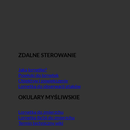
ZDALNE STEROWANIE
Jaką lornetkę?
Powłoki do lornetek
Obiektyw i powiększenie
Lornetka do obserwacji ptaków
OKULARY MYŚLIWSKIE
Lornetka do zmierzchu
Lornetka 8x56 do zmierzchu
Termin techniczny wiki