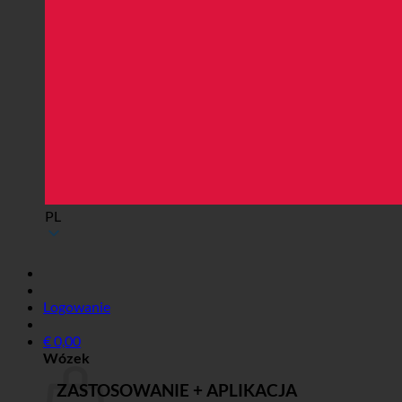
PL
Logowanie
€
0,00
Wózek
ZASTOSOWANIE + APLIKACJA