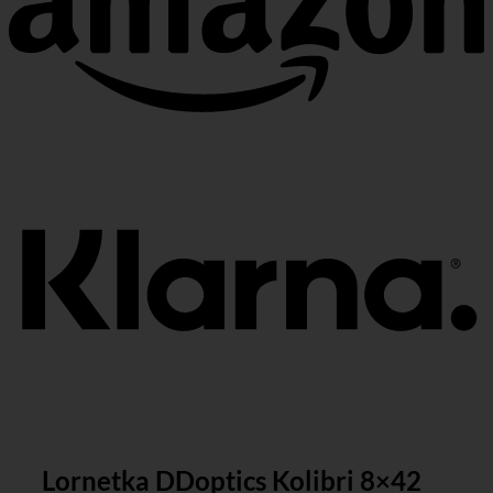
K
Lornetka DDoptics Kolibri 8×42