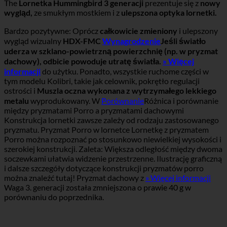
The
Lornetka Hummingbird 3 generacji
prezentuje się z
nowy
wygląd,
ze smukłym mostkiem i z
ulepszona optyka lornetki.
Bardzo pozytywne: Oprócz
całkowicie zmieniony
i ulepszony
wygląd wizualny
HDX-FMC
Wynagrodzenie
Jeśli światło
uderza w szklano-powietrzną powierzchnię (np. w pryzmat
dachowy), odbicie powoduje utratę światła.
» Więcej
informacji
do użytku. Ponadto, wszystkie ruchome części w
tym modelu Kolibri, takie jak celownik, pokrętło regulacji
ostrości i
Muszla oczna wykonana z wytrzymałego lekkiego
metalu
wyprodukowany. W
Porównanie
Różnica i porównanie
między pryzmatami Porro a pryzmatami dachowymi
Konstrukcja lornetki zawsze zależy od rodzaju zastosowanego
pryzmatu. Pryzmat Porro w lornetce Lornetkę z pryzmatem
Porro można rozpoznać po stosunkowo niewielkiej wysokości i
szerokiej konstrukcji. Zaleta: Większa odległość między dwoma
soczewkami ułatwia widzenie przestrzenne. Ilustrację graficzną
i dalsze szczegóły dotyczące konstrukcji pryzmatów porro
można znaleźć tutaj! Pryzmat dachowy z
» Więcej informacji
Waga 3. generacji została zmniejszona o prawie 40 g w
porównaniu do poprzednika.