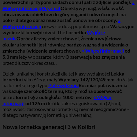
powierzchni przypomina dach domu (patrz zdjęcie poniżej).
»
Więcej informacji
Pryzmat
Obiektywy mają właściwość
obrazowania obiektów do góry nogami i odwróconych na
boki - dlatego obraz musi zostać ponownie obrócony.
»
Więcej informacji
cieszy się dużą popularnością na
Wakacyjne
wycieczki lub wędrówki
. The
Lornetka
Wyjście
ucznia
Oprócz liczby zmierzchowej, źrenica wyjściowa
okularu lornetki jest również bardzo ważna dla widzenia o
zmierzchu (widzenie zmierzchowe).
» Więcej informacji
od
5,3 mm
leży w obszarze, który
Obserwacja bez zmęczenia
przez dłuższy okres czasu.
Dzięki unikalnej konstrukcji dla tej klasy wydajności
Lekka
lornetka
tylko 615 g, mały
Wymiary 142/130/49 mm,
duża jak
na lornetkę tego typu
Pole widzenia
Rozmiar pola widzenia
wskazuje szerokość terenu, który można obserwować
przez lornetkę z odległości 1000 metrów.
» Więcej
informacji
od 126 m
i krótki zakres ogniskowania (2,5 m),
możliwości zastosowania lornetki są niemal nieograniczone -
dlatego nazywamy ją lornetką uniwersalną.
Nowa lornetka generacji 3 w Kolibri