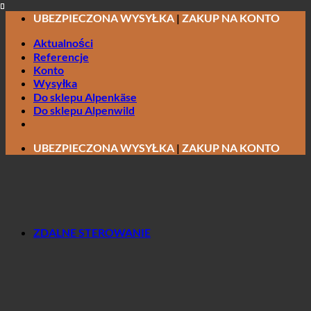
Przewiń
UBEZPIECZONA WYSYŁKA
|
ZAKUP NA KONTO
do
Aktualności
zawartości
Referencje
Konto
Wysyłka
Do sklepu Alpenkäse
Do sklepu Alpenwild
UBEZPIECZONA WYSYŁKA
|
ZAKUP NA KONTO
ZDALNE STEROWANIE