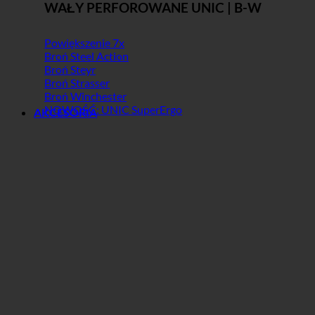
WAŁY PERFOROWANE UNIC | B-W
Powiększenie 7x
Broń Steel Action
Broń Steyr
Broń Strasser
Broń Winchester
NOWOŚĆ: UNIC SuperErgo
AKCESORIA