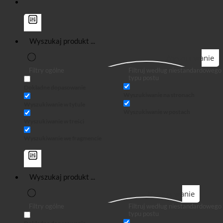
Wyszukiwanie
Filtry ogólne
Filtruj według niestandardowego
typu postu
Dokładne dopasowanie
Wyszukiwanie na stronach
Wyszukiwanie w tytule
Wyszukiwanie w postach
Wyszukiwanie w treści
Wyszukiwanie we fragmencie
Wyszukiwanie
Filtry ogólne
Filtruj według niestandardowego
typu postu