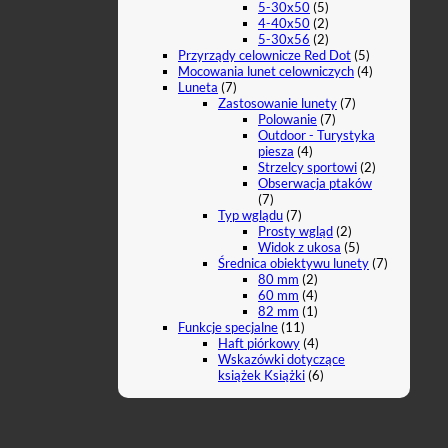
5-30x50
(5)
4-40x50
(2)
5-30x56
(2)
Przyrządy celownicze Red Dot
(5)
Mocowania lunet celowniczych
(4)
Luneta
(7)
Zastosowanie lunety
(7)
Polowanie
(7)
Outdoor - Turystyka
piesza
(4)
Strzelcy sportowi
(2)
Obserwacja ptaków
(7)
Typ wglądu
(7)
Prosty wgląd
(2)
Widok z ukosa
(5)
Średnica obiektywu lunety
(7)
80 mm
(2)
60 mm
(4)
82 mm
(1)
Funkcje specjalne
(11)
Haft piórkowy
(4)
Wskazówki dotyczące
książek Książki
(6)