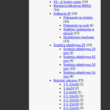
V6 - 6-krotny zoom
(14)
Regulacja kliknięcia MRAD
(16)
Aplikacja ZF
(24)
Polowanie na stoisku
(16)
Polowanie na ruch
(6)
Stalking i polowanie w
górach
(17)
Strzelectwo sportowe
(13)
Średnica obiektywu ZF
(23)
Średnica obiektywu 24
mm
(2)
Średnica obiektywu 42
mm
(4)
Średnica obiektywu 50
mm
(10)
Średnica obiektywu 56
mm
(8)
Rozmiar zakresu
(23)
1,5-15x40
(1)
1-6x24
(2)
1,5-6x42
(1)
2,5-16x42
(1)
2,5-10x56
(3)
2,5-15x50
(3)
2,5-15x56
(3)