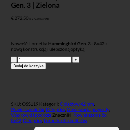
Gen. 3 | Zielona
€
272,50
(
€
272,50
bez VAT)
Nowość: Lornetka
Hummingbird Gen. 3 - 8×42
z
nową konstrukcją i ulepszoną optyką
ilość
DDoptics
Dodaj do koszyka
Fernglas
Kolibri
8x42
Gen.
3
|
Grün
SKU:
OSS119
Kategorii:
Obiektyw 42 mm
,
Powiększenie 8x
,
DDoptics
,
Obserwacja przyrody
,
Wędrówki i podróże
Znaczniki:
Powiększenie 8x
,
8x42
,
DDoptics
,
Lornetka dla kolibrów