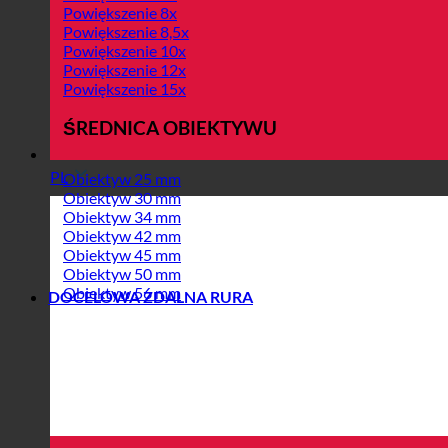
Powiększenie 8x
Powiększenie 8,5x
Powiększenie 10x
Powiększenie 12x
Powiększenie 15x
ŚREDNICA OBIEKTYWU
PL
Obiektyw 25 mm
Obiektyw 30 mm
Obiektyw 34 mm
Obiektyw 42 mm
Obiektyw 45 mm
Obiektyw 50 mm
Obiektyw 56 mm
DOCELOWA ZDALNA RURA