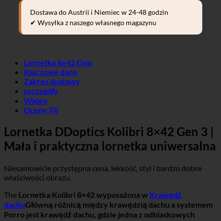
Dostawa do Austrii i Niemiec w 24-48 godzin
✔ Wysyłka z naszego własnego magazynu
Lornetka 8x42 Opis
Kluczowe dane
Zakres dostawy
szczegóły
Wideo
Oceny (0)
Lornetka DDoptics Kolibri 8×42 Gen 3 |
Mała i praktyczna lornetka uniwersalna
Niesamowicie przystępna cena, lekkość, styl i bardzo dobre
właściwości obrazu.
The
Lornetka Kolibri 8×42 wyposażona w
Krawędź
dachu
Główną różnicą między krawędzią dachu a systemem
Porro jest krawędź dachu, gdzie jedna z odblaskowych