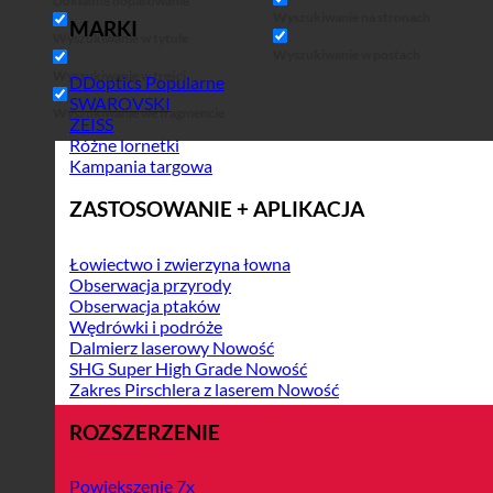
Dokładne dopasowanie
Wyszukiwanie na stronach
MARKI
Wyszukiwanie w tytule
Wyszukiwanie w postach
Wyszukiwanie w treści
DDoptics
SWAROVSKI
Wyszukiwanie we fragmencie
ZEISS
Różne lornetki
Kampania targowa
ZASTOSOWANIE + APLIKACJA
Łowiectwo i zwierzyna łowna
Obserwacja przyrody
Obserwacja ptaków
Wędrówki i podróże
Dalmierz laserowy
SHG Super High Grade
Zakres Pirschlera z laserem
ROZSZERZENIE
Powiększenie 7x