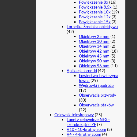
Powiększenie 8x
(16)
Powiększenie 8,5x
(1)
Powiększenie 10x
(19)
Powiększenie 12x
(3)
Powiększenie 15x
(3)
Lornetka Średnica obiektywu
(42)
Obiektyw 25 mm
(1)
Obiektyw 30 mm
(2)
Obiektyw 34 mm
(2)
Obiektyw 42 mm
(18)
Obiektyw 45 mm
(5)
Obiektyw 50 mm
(3)
Obiektyw 56 mm
(11)
Aplikacja lornetki
(42)
Łowiectwo i zwierzyna
łowna
(29)
Wędrówki i podróże
(17)
Obserwacja przyrody
(30)
Obserwacja ptaków
(22)
Celownik teleskopowy
(25)
Lunety celownicze NFX -
szerokokątne ZF
(7)
V10 - 10-krotny zoom
(5)
V4 - 4-krotny zoom
(4)