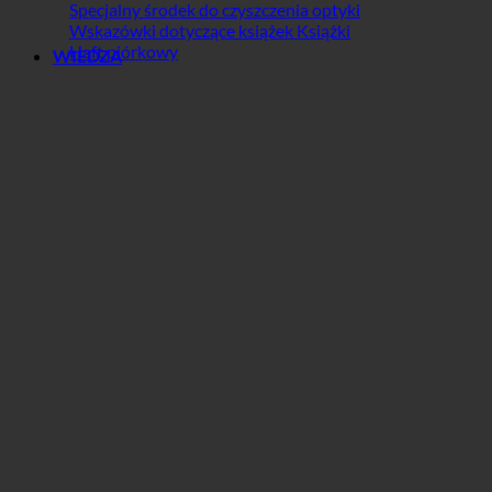
Specjalny środek do czyszczenia optyki
Wskazówki dotyczące książek Książki
Haft piórkowy
WIEDZA