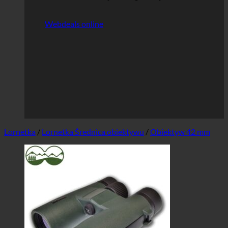
Webdeals online
Lornetka
/
Lornetka Średnica obiektywu
/
Obiektyw 42 mm