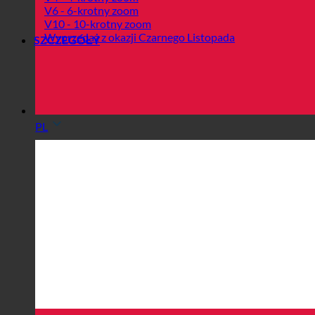
V6 - 6-krotny zoom
V10 - 10-krotny zoom
Wyprzedaż z okazji Czarnego Listopada
SZCZEGÓŁY
PL