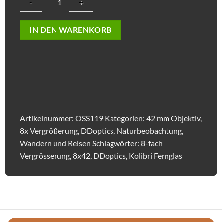
DDoptics
IN DEN WARENKORB
Fernglas
Kolibri
8x42
Gen.
3
|
Grün
Menge
Artikelnummer:
OSS119
Kategorien:
42 mm Objektiv
,
8x Vergrößerung
,
DDoptics
,
Naturbeobachtung
,
Wandern und Reisen
Schlagwörter:
8-fach
Vergrösserung
,
8x42
,
DDoptics
,
Kolibri Fernglas