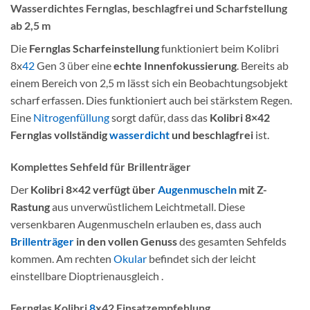
Wasserdichtes Fernglas, beschlagfrei und Scharfstellung
ab 2,5 m
Die
Fernglas Scharfeinstellung
funktioniert beim Kolibri
8x
42
Gen 3 über eine
echte Innenfokussierung
. Bereits ab
einem Bereich von 2,5 m lässt sich ein Beobachtungsobjekt
scharf erfassen. Dies funktioniert auch bei stärkstem Regen.
Eine
Nitrogenfüllung
sorgt dafür, dass das
Kolibri 8×42
Fernglas vollständig
wasserdicht
und beschlagfrei
ist.
Komplettes Sehfeld für Brillenträger
Der
Kolibri 8×42 verfügt über
Augenmuscheln
mit Z-
Rastung
aus unverwüstlichem Leichtmetall. Diese
versenkbaren Augenmuscheln erlauben es, dass auch
Brillenträger
in den vollen Genuss
des gesamten Sehfelds
kommen. Am rechten
Okular
befindet sich der leicht
einstellbare Dioptrienausgleich .
Fernglas Kolibri
8
x42 Einsatzempfehlung