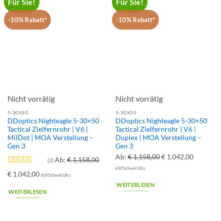
Für Sie!
Für Sie!
-10% Rabatt*
-10% Rabatt*
Nicht vorrätig
Nicht vorrätig
5-30X50
5-30X50
DDoptics Nighteagle 5-30×50
DDoptics Nighteagle 5-30×50
Tactical Zielfernrohr | V6 |
Tactical Zielfernrohr | V6 |
MilDot | MOA Verstellung –
Duplex | MOA Verstellung –
Gen 3
Gen 3
Ursprünglicher
Aktuelle
Ab:
€
1.158,00
€
1.042,00
Ab:
€
1.158,00
(2)
Preis
Preis
(
€
875,63
exkl. USt.)
Bewertet
Ursprünglicher
Aktueller
€
1.042,00
(
€
875,63
exkl. USt.)
war:
ist:
mit
5
von 5
Preis
Preis
WEITERLESEN
€ 1.158,00
€ 1.042,0
WEITERLESEN
war:
ist:
€ 1.158,00
€ 1.042,00.