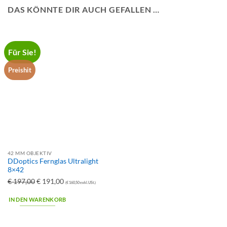
DAS KÖNNTE DIR AUCH GEFALLEN …
Für Sie!
Preishit
42 MM OBJEKTIV
DDoptics Fernglas Ultralight
8×42
Ursprünglicher
Aktueller
€
197,00
€
191,00
(
€
160,50
exkl. USt.)
Preis
Preis
IN DEN WARENKORB
war:
ist:
€ 197,00
€ 191,00.