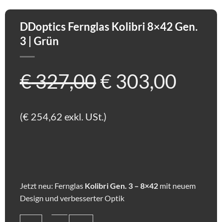
DDoptics Fernglas Kolibri 8×42 Gen.
3 | Grün
Ursprüngliche
Aktue
€
327,00
€
303,00
Preis
Preis
(
€
254,62
exkl. USt.)
war:
ist:
€ 327,00
€ 303
Jetzt neu: Fernglas
Kolibri Gen. 3 – 8×42
mit neuem
Design und verbesserter Optik