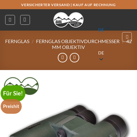
Zum
VERSICHERTER VERSAND
|
KAUF AUF RECHNUNG
Inhalt
springen
DE
FERNGLAS
/
FERNGLAS OBJEKTIVDURCHMESSER
/
42
MM OBJEKTIV
DE
Für Sie!
Preishit