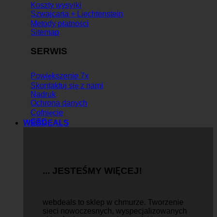
Koszty wysyłki
Szwajcaria + Liechtenstein
Metody płatności
Sitemap
SERWIS
Powiększenie 7x
Skontaktuj się z nami
Nadruk
Ochrona danych
Cofnięcie
GTC
WEBDEALS
... JESTEŚMY WIĘCEJ!
webdeals to sklep w chmurze.
Tworzenie
sieci nowoczesnych, wyspecjalizowanych