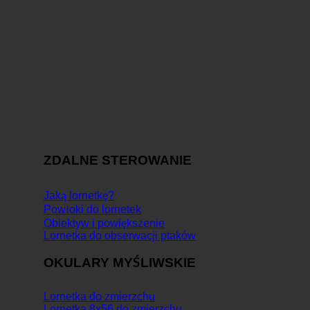
ZDALNE STEROWANIE
Jaką lornetkę?
Powłoki do lornetek
Obiektyw i powiększenie
Lornetka do obserwacji ptaków
OKULARY MYŚLIWSKIE
Lornetka do zmierzchu
Lornetka 8x56 do zmierzchu