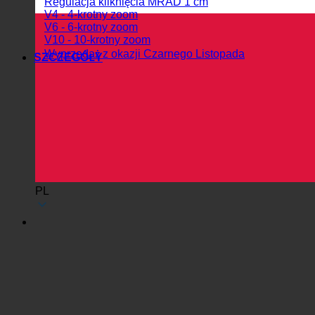
Regulacja kliknięcia MRAD 1 cm
V4 - 4-krotny zoom
V6 - 6-krotny zoom
V10 - 10-krotny zoom
Wyprzedaż z okazji Czarnego Listopada
SZCZEGÓŁY
PL