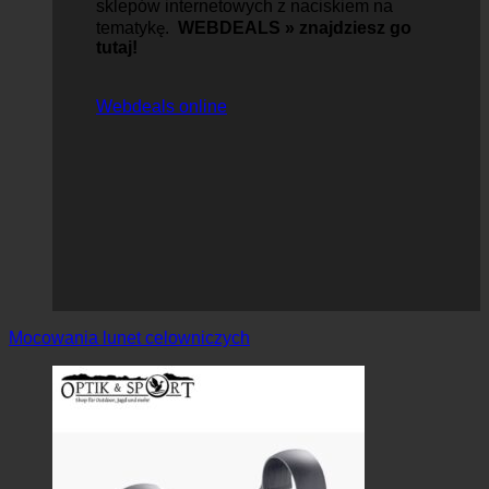
sklepów internetowych z naciskiem na
tematykę.
WEBDEALS »
znajdziesz go
tutaj!
Webdeals online
Mocowania lunet celowniczych