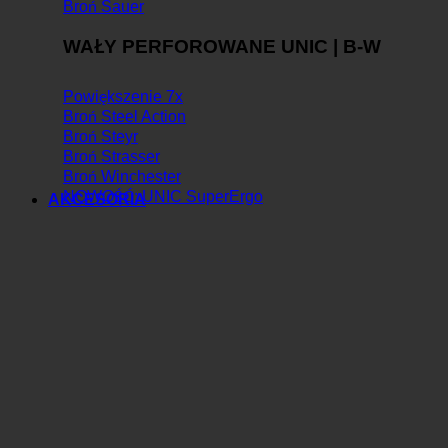
Broń Sauer
WAŁY PERFOROWANE UNIC | B-W
Powiększenie 7x
Broń Steel Action
Broń Steyr
Broń Strasser
Broń Winchester
NOWOŚĆ: UNIC SuperErgo
AKCESORIA