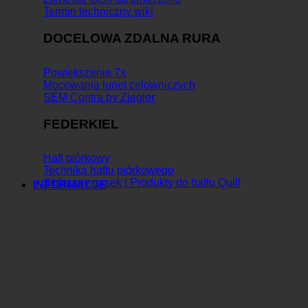
Termin techniczny wiki
DOCELOWA ZDALNA RURA
Powiększenie 7x
Mocowania lunet celowniczych
SEM Contra by Ziegler
FEDERKIEL
Haft piórkowy
Technika haftu piórkowego
Skórzany pasek | Produkty do haftu Quill
INFORMACJE