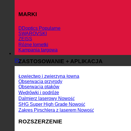
MARKI
DDoptics
SWAROVSKI
ZEISS
Różne lornetki
Kampania targowa
PL
ZASTOSOWANIE + APLIKACJA
Łowiectwo i zwierzyna łowna
Obserwacja przyrody
Obserwacja ptaków
Wędrówki i podróże
Dalmierz laserowy
SHG Super High Grade
Zakres Pirschlera z laserem
ROZSZERZENIE