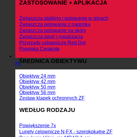
ZASTOSOWANIE + APLIKACJA
Zwłaszcza stalking i polowanie w górach
Zwłaszcza polowania z nagonką
Zwłaszcza polowanie na skóry
Zwłaszcza sport i rywalizacja
Przyrządy celownicze Red Dot
Powłoka Cerakote
ŚREDNICA OBIEKTYWU
PL
Obiektyw 24 mm
Obiektyw 42 mm
Obiektyw 50 mm
Obiektyw 56 mm
Zestaw klapek ochronnych ZF
WEDŁUG RODZAJU
Powiększenie 7x
Lunety celownicze N-FX - szerokokątne ZF