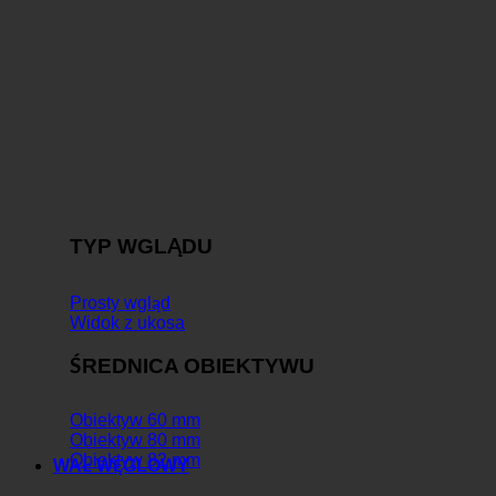
TYP WGLĄDU
Prosty wgląd
Widok z ukosa
ŚREDNICA OBIEKTYWU
Obiektyw 60 mm
Obiektyw 80 mm
Obiektyw 82 mm
WAŁ WĘGLOWY