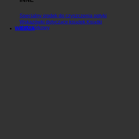
Specjalny środek do czyszczenia optyki
Wskazówki dotyczące książek Książki
Haft piórkowy
WIEDZA