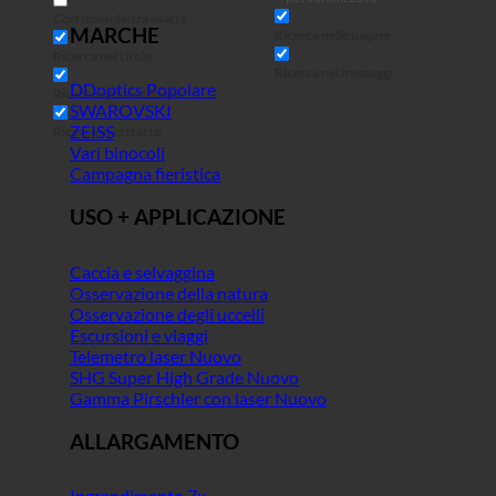
Corrispondenza esatta
MARCHE
Ricerca nelle pagine
Ricerca nel titolo
Ricerca nei messaggi
DDoptics
Ricerca nel contenuto
SWAROVSKI
ZEISS
Ricerca in estratto
Vari binocoli
Campagna fieristica
USO + APPLICAZIONE
Caccia e selvaggina
Osservazione della natura
Osservazione degli uccelli
Escursioni e viaggi
Telemetro laser
SHG Super High Grade
Gamma Pirschler con laser
ALLARGAMENTO
Ingrandimento 7x