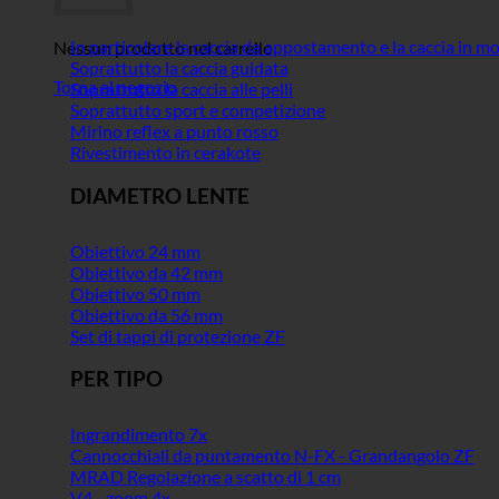
In particolare la caccia da appostamento e la caccia in 
Nessun prodotto nel carrello.
Soprattutto la caccia guidata
Torna al negozio
Soprattutto la caccia alle pelli
Soprattutto sport e competizione
Mirino reflex a punto rosso
Rivestimento in cerakote
DIAMETRO LENTE
Obiettivo 24 mm
Obiettivo da 42 mm
Obiettivo 50 mm
Obiettivo da 56 mm
Set di tappi di protezione ZF
PER TIPO
Ingrandimento 7x
Cannocchiali da puntamento N-FX - Grandangolo ZF
MRAD Regolazione a scatto di 1 cm
V4 - zoom 4x