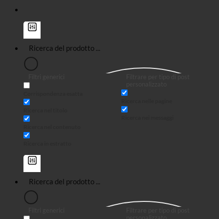
Filtri generici
Filtrare per tipo di post
personalizzato
Corrispondenza esatta
Ricerca nelle pagine
Ricerca nel titolo
Ricerca nei messaggi
Ricerca nel contenuto
Ricerca in estratto
Filtri generici
Filtrare per tipo di post
personalizzato