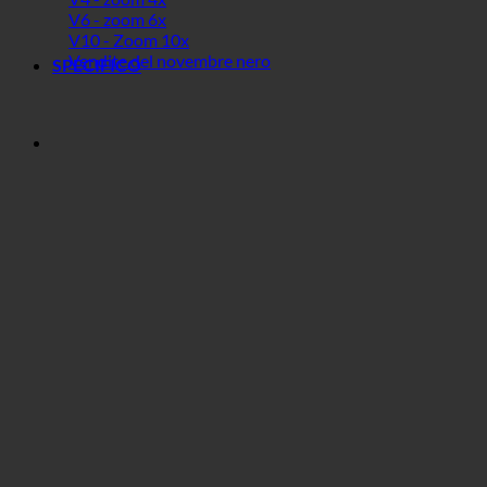
V6 - zoom 6x
V10 - Zoom 10x
Vendite del novembre nero
SPECIFICO