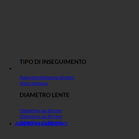
TIPO DI INSEGUIMENTO
Approfondimento diretto
Vista obliqua
DIAMETRO LENTE
Obiettivo da 60 mm
Obiettivo da 80 mm
Obiettivo da 82 mm
ALBERO IN CARBONIO