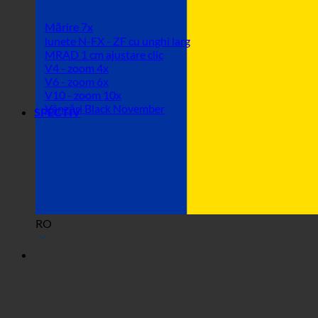
Mărire 7x
lunete N-FX - ZF cu unghi larg
MRAD 1 cm ajustare clic
V4 - zoom 4x
V6 - zoom 6x
V10 - zoom 10x
Vânzări Black November
SPECTIV
RO