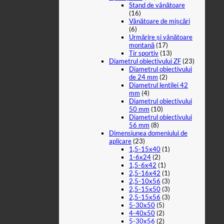
Stand de vânătoare
(16)
Vânătoare de mișcări
(6)
Urmărire și vânătoare
montană
(17)
Tir sportiv
(13)
Diametrul obiectivului ZF
(23)
Diametrul obiectivului
de 24 mm
(2)
Diametrul lentilei 42
mm
(4)
Diametrul obiectivului
50 mm
(10)
Diametrul obiectivului
56 mm
(8)
Dimensiunea domeniului de
aplicare
(23)
1,5-15x40
(1)
1-6x24
(2)
1,5-6x42
(1)
2,5-16x42
(1)
2,5-10x56
(3)
2,5-15x50
(3)
2,5-15x56
(3)
5-30x50
(5)
4-40x50
(2)
5-30x56
(2)