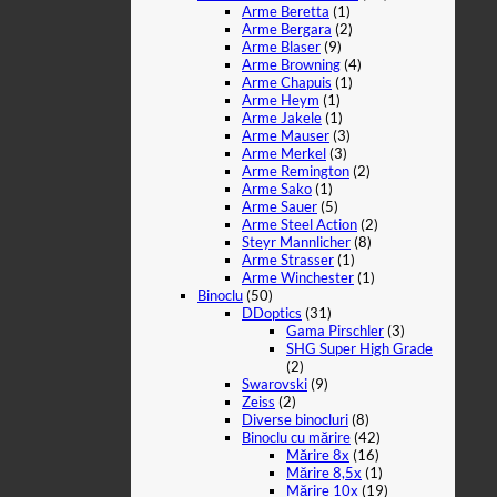
Arme Beretta
(1)
Arme Bergara
(2)
Arme Blaser
(9)
Arme Browning
(4)
Arme Chapuis
(1)
Arme Heym
(1)
Arme Jakele
(1)
Arme Mauser
(3)
Arme Merkel
(3)
Arme Remington
(2)
Arme Sako
(1)
Arme Sauer
(5)
Arme Steel Action
(2)
Steyr Mannlicher
(8)
Arme Strasser
(1)
Arme Winchester
(1)
Binoclu
(50)
DDoptics
(31)
Gama Pirschler
(3)
SHG Super High Grade
(2)
Swarovski
(9)
Zeiss
(2)
Diverse binocluri
(8)
Binoclu cu mărire
(42)
Mărire 8x
(16)
Mărire 8,5x
(1)
Mărire 10x
(19)