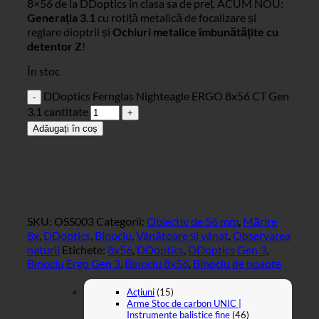
8×56 de la DDoptics în clasa sa de preț. ACUM NOU:
Generația 3.1
cu rotiță metalică de focalizare și
reglare dioptrii și
Ochiuri metalice îmbunătățite cu
detentor Z
!
În stoc
DDoptics Fernglas Nighteagle ERGO 8x56 CT Gen
3.1 cantitate
Adăugați în coș
SKU:
OSS003
Categorii:
Obiectiv de 56 mm
,
Mărire
8x
,
DDoptics
,
Binoclu
,
Vânătoare și vânat
,
Observarea
naturii
Etichete:
8x56
,
DDoptics
,
DDoptics Gen 3
,
Binoclu Ergo Gen 3
,
Binoclu 8x56
,
Binoclu de noapte
Acțiuni
(15)
Arme Stoc de carbon UNIC |
Instrumente balistice fine
(46)