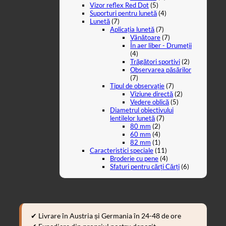
Vizor reflex Red Dot
(5)
Suporturi pentru lunetă
(4)
Lunetă
(7)
Aplicația lunetă
(7)
Vânătoare
(7)
În aer liber - Drumeții
(4)
Trăgători sportivi
(2)
Observarea păsărilor
(7)
Tipul de observație
(7)
Viziune directă
(2)
Vedere oblică
(5)
Diametrul obiectivului
lentilelor lunetă
(7)
80 mm
(2)
60 mm
(4)
82 mm
(1)
Caracteristici speciale
(11)
Broderie cu pene
(4)
Sfaturi pentru cărți Cărți
(6)
✔ Livrare în Austria și Germania în 24-48 de ore