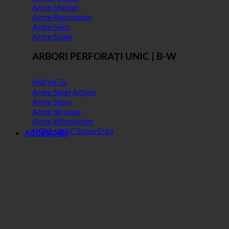
Arme Merkel
Arme Remington
Arme Sako
Arme Sauer
ARBORI PERFORAȚI UNIC | B-W
Mărire 7x
Arme Steel Action
Arme Steyr
Arme Strasser
Arme Winchester
NOU: UNIC SuperErgo
ACCESORII