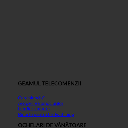
GEAMUL TELECOMENZII
Care binoclu?
Acoperirea binoclurilor
Lentile și mărire
Binoclu pentru birdwatching
OCHELARI DE VÂNĂTOARE