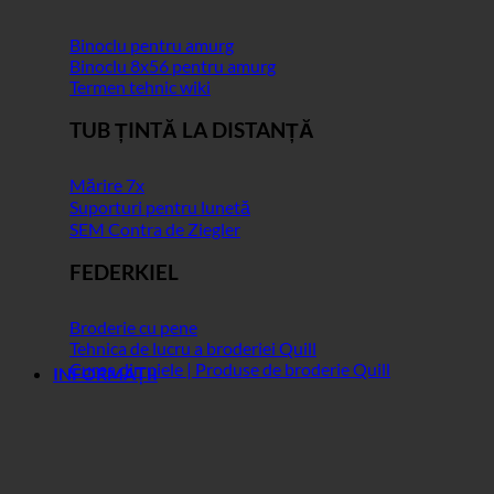
Binoclu pentru amurg
Binoclu 8x56 pentru amurg
Termen tehnic wiki
TUB ȚINTĂ LA DISTANȚĂ
Mărire 7x
Suporturi pentru lunetă
SEM Contra de Ziegler
FEDERKIEL
Broderie cu pene
Tehnica de lucru a broderiei Quill
Curea din piele | Produse de broderie Quill
INFORMAȚII