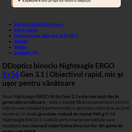
✔ Expediere din propriul nostru depozit
Binoclu 8x56 Descriere
Cifre cheie
Domeniul de aplicare al livrării
detalii
Video
Evaluări (0)
DDoptics binoclu Nighteagle ERGO
8×56
Gen 3.1 | Obiectivul rapid, mic și
ușor pentru vânătoare
Noul Nighteagle
ERGO 8×56 Gen 3.1 este mai mult decât
generația următoare
- este o soluție fără compromisuri pentru
toți cei care așteaptă performanță cu greutate redusă la un preț
moderat. În ciuda
greutate redusă de numai 960 g
8×56
Nighteagle ERGO 3.1 oferă performanțe incredibile care
depășesc
surclasează majoritatea binoclurilor din gama de
prețuri de 400 €.