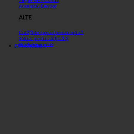
Ziegler SEM Contra
Ansamblu Dentler
ALTE
Curățător special pentru optică
Sfaturi pentru cărți Cărți
Broderie cu pene
CUNOȘTINȚE