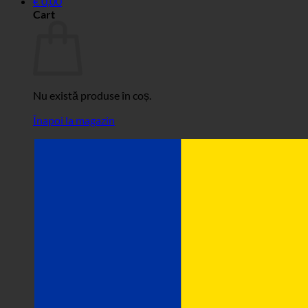
€
0,00
Cart
Nu există produse în coș.
Înapoi la magazin