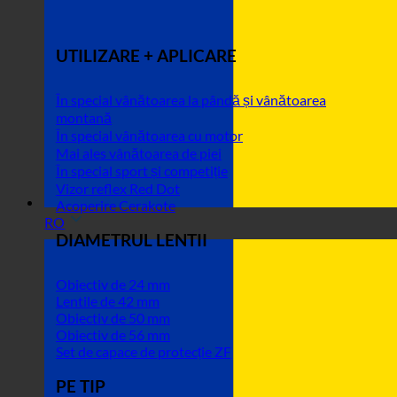
UTILIZARE + APLICARE
În special vânătoarea la pândă și vânătoarea
montană
În special vânătoarea cu motor
Mai ales vânătoarea de piei
În special sport și competiție
Vizor reflex Red Dot
Acoperire Cerakote
RO
DIAMETRUL LENTII
Obiectiv de 24 mm
Lentile de 42 mm
Obiectiv de 50 mm
Obiectiv de 56 mm
Set de capace de protecție ZF
PE TIP