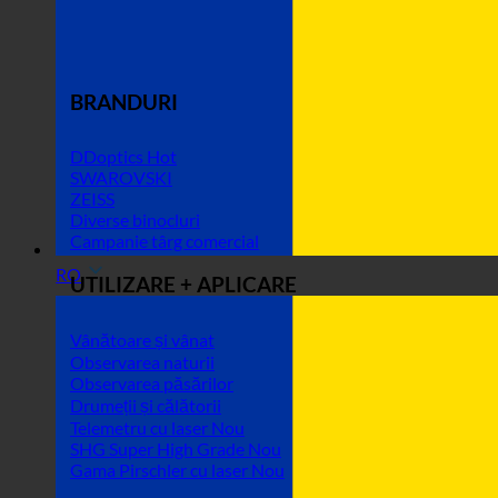
BRANDURI
DDoptics
SWAROVSKI
ZEISS
Diverse binocluri
Campanie târg comercial
RO
UTILIZARE + APLICARE
Vânătoare și vânat
Observarea naturii
Observarea păsărilor
Drumeții și călătorii
Telemetru cu laser
SHG Super High Grade
Gama Pirschler cu laser