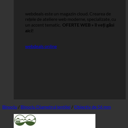
webdeals este un magazin cloud.
Crearea de
rețele de ateliere web moderne, specializate, cu
un accent tematic.
OFERTE WEB »
îl veți găsi
aici!
webdeals online
Binoclu
/
Binoclu Diametrul lentilei
/
Obiectiv de 56 mm