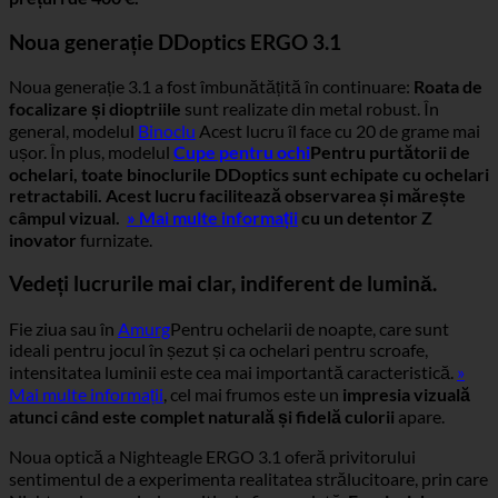
Noua generație DDoptics ERGO 3.1
Noua generație 3.1 a fost îmbunătățită în continuare:
Roata de
focalizare și dioptriile
sunt realizate din metal robust. În
general, modelul
Binoclu
Acest lucru îl face cu 20 de grame mai
ușor. În plus, modelul
Cupe pentru ochi
Pentru purtătorii de
ochelari, toate binoclurile DDoptics sunt echipate cu ochelari
retractabili. Acest lucru facilitează observarea și mărește
câmpul vizual.
» Mai multe informații
cu un detentor Z
inovator
furnizate.
Vedeți lucrurile mai clar, indiferent de lumină.
Fie ziua sau în
Amurg
Pentru ochelarii de noapte, care sunt
ideali pentru jocul în șezut și ca ochelari pentru scroafe,
intensitatea luminii este cea mai importantă caracteristică.
»
Mai multe informații
, cel mai frumos este un
impresia vizuală
atunci când este complet naturală și fidelă culorii
apare.
Noua optică a Nighteagle ERGO 3.1 oferă privitorului
sentimentul de a experimenta realitatea strălucitoare, prin care