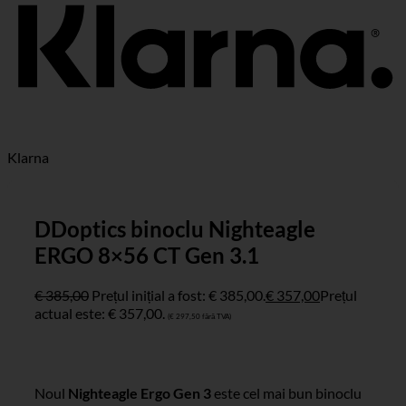
Klarna
DDoptics binoclu Nighteagle
ERGO 8×56 CT Gen 3.1
€
385,00
Prețul inițial a fost: € 385,00.
€
357,00
Prețul
actual este: € 357,00.
(
€
297,50
fără TVA)
Noul
Nighteagle Ergo Gen 3
este cel mai bun binoclu