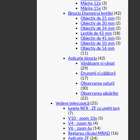
Mărire 12x
(3)
Mărire 15x
(3)
Binoclu Diametrul lentilei
(42)
Obiectiv de 25 mm
(1)
Obiectiv de 30 mm
(2)
Obiectiv de 34 mm
(2)
Lentile de 42 mm
(18)
Obiectiv de 45 mm
(5)
Obiectiv de 50 mm
(3)
Obiectiv de 56 mm
(11)
Aplicație binoclu
(42)
Vânătoare și vânat
(29)
Drumeții și călătorii
(17)
Observarea naturii
(30)
Observarea păsărilor
(22)
Vedere telescopică
(25)
lunete NFX - ZF cu unghi larg
(7)
V10 - zoom 10x
(5)
V4 - zoom 4x
(4)
V6 - zoom 6x
(14)
Reglarea clicului MRAD
(16)
Aplicație ZF
(24)