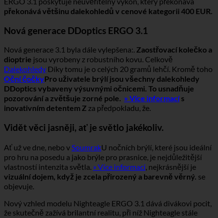
ERGO 3.1 poskytuje neuvěřitelný výkon, který překonává
překonává většinu dalekohledů v cenové kategorii 400 EUR.
Nová generace DDoptics ERGO 3.1
Nová generace 3.1 byla dále vylepšena:.
Zaostřovací kolečko a
dioptrie
jsou vyrobeny z robustního kovu. Celkově
Dalekohledy
Díky tomu je o celých 20 gramů lehčí. Kromě toho
Oční čočky
Pro uživatele brýlí jsou všechny dalekohledy
DDoptics vybaveny výsuvnými očnicemi. To usnadňuje
pozorování a zvětšuje zorné pole.
» Více informací
s
inovativním detentem Z
za předpokladu, že.
Vidět věci jasněji, ať je světlo jakékoliv.
Ať už ve dne, nebo v
Soumrak
U nočních brýlí, které jsou ideální
pro hru na posedu a jako brýle pro prasnice, je nejdůležitější
vlastností intenzita světla.
» Více informací
, nejkrásnější je
vizuální dojem, když je zcela přirozený a barevně věrný.
se
objevuje.
Nový vzhled modelu Nighteagle ERGO 3.1 dává divákovi pocit,
že skutečně zažívá brilantní realitu, při níž Nighteagle stále