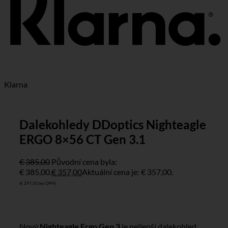
Klarna
Dalekohledy DDoptics Nighteagle
ERGO 8×56 CT Gen 3.1
€
385,00
Původní cena byla:
€ 385,00.
€
357,00
Aktuální cena je: € 357,00.
(
€
297,50
bez DPH)
Nový
Nighteagle Ergo Gen 3
je nejlepší dalekohled