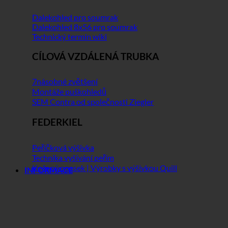
Dalekohled pro soumrak
Dalekohled 8x56 pro soumrak
Technický termín wiki
CÍLOVÁ VZDÁLENÁ TRUBKA
7násobné zvětšení
Montáže puškohledů
SEM Contra od společnosti Ziegler
FEDERKIEL
Peříčková výšivka
Technika vyšívání peřím
Kožený opasek | Výrobky s výšivkou Quill
INFORMACE