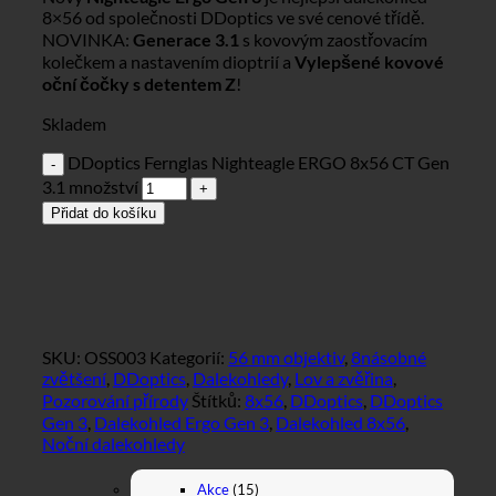
8×56 od společnosti DDoptics ve své cenové třídě.
NOVINKA:
Generace 3.1
s kovovým zaostřovacím
kolečkem a nastavením dioptrií a
Vylepšené kovové
oční čočky s detentem Z
!
Skladem
DDoptics Fernglas Nighteagle ERGO 8x56 CT Gen
3.1 množství
Přidat do košíku
SKU:
OSS003
Kategorií:
56 mm objektiv
,
8násobné
zvětšení
,
DDoptics
,
Dalekohledy
,
Lov a zvěřina
,
Pozorování přírody
Štítků:
8x56
,
DDoptics
,
DDoptics
Gen 3
,
Dalekohled Ergo Gen 3
,
Dalekohled 8x56
,
Noční dalekohledy
Akce
(15)