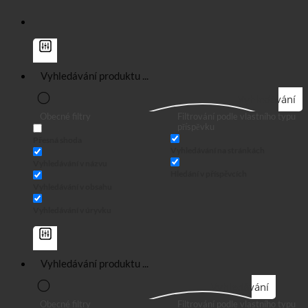
Vyhledávání
Obecné filtry
Filtrování podle vlastního typu
příspěvku
Přesná shoda
Vyhledávání na stránkách
Vyhledávání v názvu
Hledání v příspěvcích
Vyhledávání v obsahu
Vyhledávání v úryvku
Vyhledávání
Obecné filtry
Filtrování podle vlastního typu