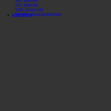
V6 - zoom 6x
V10 - Zoom 10x
Vendite del novembre nero
SPECIFICO