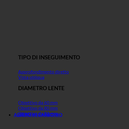
TIPO DI INSEGUIMENTO
Approfondimento diretto
Vista obliqua
DIAMETRO LENTE
Obiettivo da 60 mm
Obiettivo da 80 mm
Obiettivo da 82 mm
ALBERO IN CARBONIO