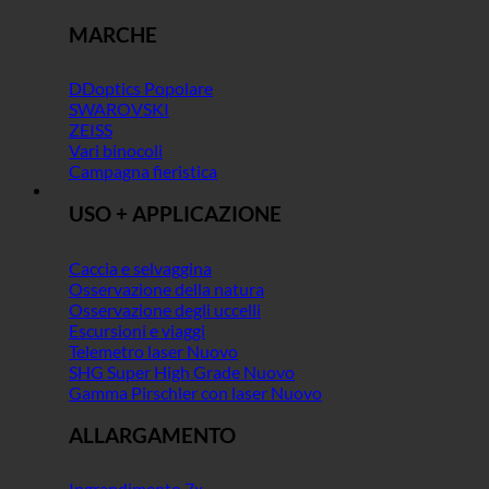
MARCHE
DDoptics
SWAROVSKI
ZEISS
Vari binocoli
Campagna fieristica
USO + APPLICAZIONE
Caccia e selvaggina
Osservazione della natura
Osservazione degli uccelli
Escursioni e viaggi
Telemetro laser
SHG Super High Grade
Gamma Pirschler con laser
ALLARGAMENTO
Ingrandimento 7x