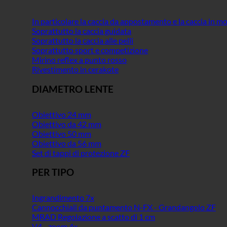
In particolare la caccia da appostamento e la caccia in 
Soprattutto la caccia guidata
Soprattutto la caccia alle pelli
Soprattutto sport e competizione
Mirino reflex a punto rosso
Rivestimento in cerakote
DIAMETRO LENTE
Obiettivo 24 mm
Obiettivo da 42 mm
Obiettivo 50 mm
Obiettivo da 56 mm
Set di tappi di protezione ZF
PER TIPO
Ingrandimento 7x
Cannocchiali da puntamento N-FX - Grandangolo ZF
MRAD Regolazione a scatto di 1 cm
V4 - zoom 4x