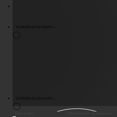
Obecné filtry
Filtrování podle vlastního typu
příspěvku
Přesná shoda
Vyhledávání na stránkách
Vyhledávání v názvu
Hledání v příspěvcích
Vyhledávání v obsahu
Vyhledávání v úryvku
Obecné filtry
Filtrování podle vlastního typu