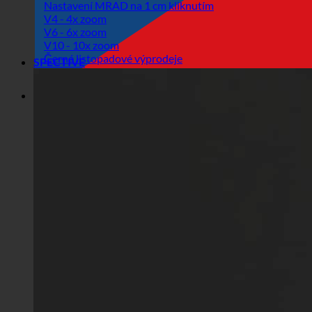
Nastavení MRAD na 1 cm kliknutím
V4 - 4x zoom
V6 - 6x zoom
V10 - 10x zoom
Černé listopadové výprodeje
SPECTIVE