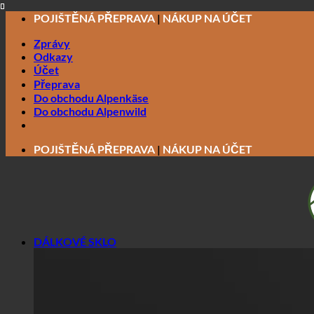
Přeskočit
POJIŠTĚNÁ PŘEPRAVA
|
NÁKUP NA ÚČET
na
Zprávy
obsah
Odkazy
Účet
Přeprava
Do obchodu Alpenkäse
Do obchodu Alpenwild
POJIŠTĚNÁ PŘEPRAVA
|
NÁKUP NA ÚČET
DÁLKOVÉ SKLO