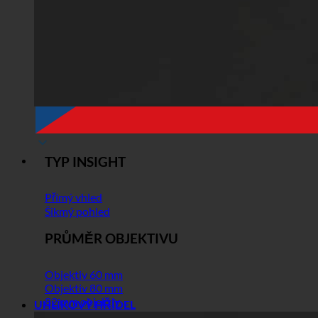
TYP INSIGHT
Přímý vhled
Šikmý pohled
PRŮMĚR OBJEKTIVU
Objektiv 60 mm
Objektiv 80 mm
82 mm objektiv
UHLÍKOVÝ HŘÍDEL