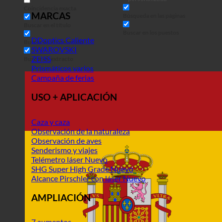
Coincidencia exacta
MARCAS
Búsqueda en las páginas
Buscar en el título
Buscar en los puestos
DDoptics
Buscar en el contenido
SWAROVSKI
ZEISS
Buscar en extracto
Prismáticos varios
Campaña de ferias
USO + APLICACIÓN
Caza y caza
Observación de la naturaleza
Observación de aves
Senderismo y viajes
Telémetro láser
SHG Super High Grade
Alcance Pirschler con láser
AMPLIACIÓN
7 aumentos