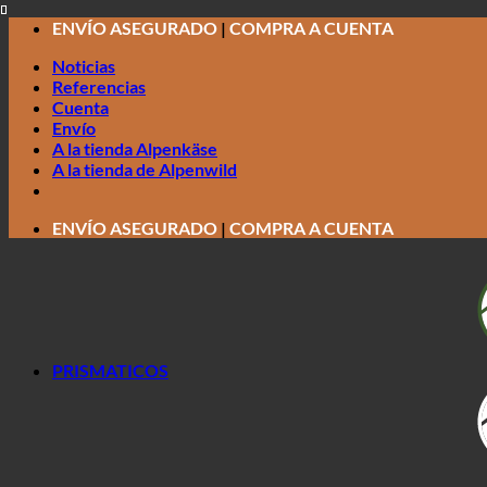
Saltar
ENVÍO ASEGURADO
|
COMPRA A CUENTA
al
Noticias
contenido
Referencias
Cuenta
Envío
A la tienda Alpenkäse
A la tienda de Alpenwild
ENVÍO ASEGURADO
|
COMPRA A CUENTA
PRISMATICOS