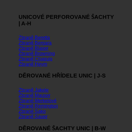
UNICOVÉ PERFOROVANÉ ŠACHTY
| A-H
Zbraně Beretta
Zbraně Bergara
Zbraně Blaser
Zbraně Browning
Zbraně Chapuis
Zbraně Heym
DĚROVANÉ HŘÍDELE UNIC | J-S
Zbraně Jakele
Zbraně Mauser
Zbraně Merkelové
Zbraně Remington
Zbraně Sako
Zbraně Sauer
DĚROVANÉ ŠACHTY UNIC | B-W