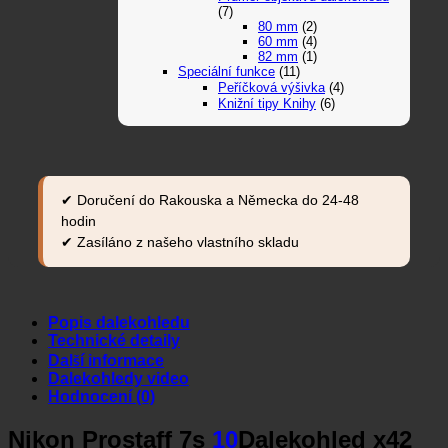
(7)
80 mm
(2)
60 mm
(4)
82 mm
(1)
Speciální funkce
(11)
Peříčková výšivka
(4)
Knižní tipy Knihy
(6)
✔ Doručení do Rakouska a Německa do 24-48
hodin
✔ Zasíláno z našeho vlastního skladu
Popis dalekohledu
Technické detaily
Další informace
Dalekohledy video
Hodnocení (0)
Nikon Prostaff 7s
10
Dalekohled x42