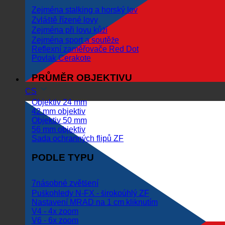
Zejména stalking a horský lov
Zvláště řízené lovy
Zejména při lovu kůží
Zejména sport a soutěže
Reflexní zaměřovače Red Dot
Povlak Cerakote
PRŮMĚR OBJEKTIVU
CS
Objektiv 24 mm
42 mm objektiv
Objektiv 50 mm
56 mm objektiv
Sada ochranných flipů ZF
PODLE TYPU
7násobné zvětšení
Puškohledy N-FX - širokoúhlý ZF
Nastavení MRAD na 1 cm kliknutím
V4 - 4x zoom
V6 - 6x zoom