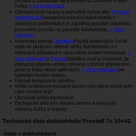
montáži a zabraňuje tak pozdějšímu zamlžení vnitřku
čočky.
» Více informací
Odolnost proti nárazu a pohodlný úchop díky
Pryžové
pancéřování
Dodatečná ochrana dalekohledu v
náročných podmínkách je zajištěna použitím odolného
pryžového pancíře na pouzdře dalekohledu.
» Více
informací
Vícevrstvý povlak
Objektivy
Použití asférických čoček
vede ke zkrácení celkové délky dalekohledu a v
některých případech k výraznému snížení hmotnosti.
»
Více informací
a
Prizma
Objektivy mají tu vlastnost, že
zobrazují objekty vzhůru nohama a bočně převrácené -
proto je třeba obraz opět otočit.
» Více informací
pro
optimální kvalitu obrazu
Fázově korigovaná odměna
Velká vzdálenost výstupní zornice pro jasné zorné pole
i pro nositele brýlí
Obzvláště lehká konstrukce
Ekologické sklo bez obsahu arsenu a olova pro
všechny čočky a hranoly
Technická data dalekohledu Prostaff 7s 10×42
Údaje o dalekohledech