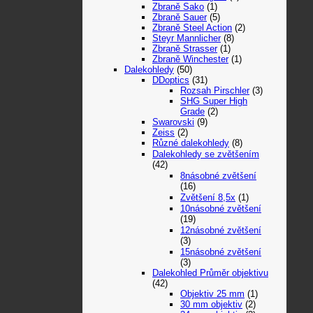
Zbraně Sako
(1)
Zbraně Sauer
(5)
Zbraně Steel Action
(2)
Steyr Mannlicher
(8)
Zbraně Strasser
(1)
Zbraně Winchester
(1)
Dalekohledy
(50)
DDoptics
(31)
Rozsah Pirschler
(3)
SHG Super High
Grade
(2)
Swarovski
(9)
Zeiss
(2)
Různé dalekohledy
(8)
Dalekohledy se zvětšením
(42)
8násobné zvětšení
(16)
Zvětšení 8,5x
(1)
10násobné zvětšení
(19)
12násobné zvětšení
(3)
15násobné zvětšení
(3)
Dalekohled Průměr objektivu
(42)
Objektiv 25 mm
(1)
30 mm objektiv
(2)