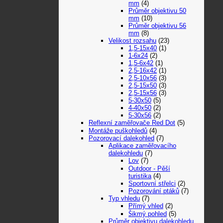
mm
(4)
Průměr objektivu 50
mm
(10)
Průměr objektivu 56
mm
(8)
Velikost rozsahu
(23)
1,5-15x40
(1)
1-6x24
(2)
1,5-6x42
(1)
2,5-16x42
(1)
2,5-10x56
(3)
2,5-15x50
(3)
2,5-15x56
(3)
5-30x50
(5)
4-40x50
(2)
5-30x56
(2)
Reflexní zaměřovače Red Dot
(5)
Montáže puškohledů
(4)
Pozorovací dalekohled
(7)
Aplikace zaměřovacího
dalekohledu
(7)
Lov
(7)
Outdoor - Pěší
turistika
(4)
Sportovní střelci
(2)
Pozorování ptáků
(7)
Typ vhledu
(7)
Přímý vhled
(2)
Šikmý pohled
(5)
Průměr objektivu dalekohledu