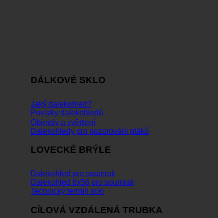
DÁLKOVÉ SKLO
Jaký dalekohled?
Povlaky dalekohledů
Objektiv a zvětšení
Dalekohledy pro pozorování ptáků
LOVECKÉ BRÝLE
Dalekohled pro soumrak
Dalekohled 8x56 pro soumrak
Technický termín wiki
CÍLOVÁ VZDÁLENÁ TRUBKA