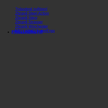
7násobné zvětšení
Zbraně Steel Action
Zbraně Steyr
Zbraně Strasser
Zbraně Winchester
NEU: UNIC SuperErgo
PŘÍSLUŠENSTVÍ