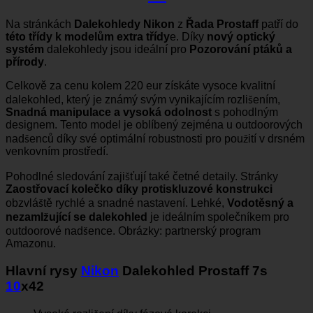
Na stránkách
Dalekohledy Nikon
z
Řada Prostaff
patří do
této třídy k modelům extra třídy
e. Díky
nový optický
systém
dalekohledy jsou ideální pro
Pozorování ptáků a
přírody
.
Celkově za cenu kolem 220 eur získáte vysoce kvalitní
dalekohled, který je známý svým vynikajícím rozlišením,
Snadná manipulace a vysoká odolnost
s pohodlným
designem. Tento model je oblíbený zejména u outdoorových
nadšenců díky své optimální robustnosti pro použití v drsném
venkovním prostředí.
Pohodlné sledování zajišťují také četné detaily. Stránky
Zaostřovací kolečko díky protiskluzové konstrukci
obzvláště rychlé a snadné nastavení. Lehké,
Vodotěsný a
nezamlžující se dalekohled
je ideálním společníkem pro
outdoorové nadšence. Obrázky: partnerský program
Amazonu.
Hlavní rysy
Nikon
Dalekohled Prostaff 7s
10
x42