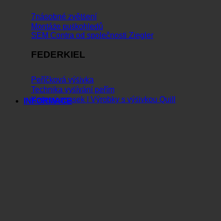
7násobné zvětšení
Montáže puškohledů
SEM Contra od společnosti Ziegler
FEDERKIEL
Peříčková výšivka
Technika vyšívání peřím
Kožený opasek | Výrobky s výšivkou Quill
INFORMACE