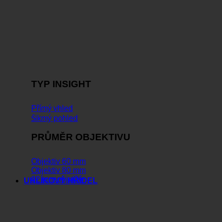
TYP INSIGHT
Přímý vhled
Šikmý pohled
PRŮMĚR OBJEKTIVU
Objektiv 60 mm
Objektiv 80 mm
82 mm objektiv
UHLÍKOVÝ HŘÍDEL