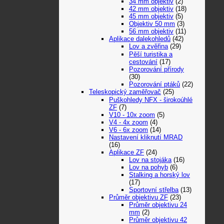
34 mm objektiv
(2)
42 mm objektiv
(18)
45 mm objektiv
(5)
Objektiv 50 mm
(3)
56 mm objektiv
(11)
Aplikace dalekohledů
(42)
Lov a zvěřina
(29)
Pěší turistika a
cestování
(17)
Pozorování přírody
(30)
Pozorování ptáků
(22)
Teleskopický zaměřovač
(25)
Puškohledy NFX - širokoúhlé
ZF
(7)
V10 - 10x zoom
(5)
V4 - 4x zoom
(4)
V6 - 6x zoom
(14)
Nastavení kliknutí MRAD
(16)
Aplikace ZF
(24)
Lov na stojáka
(16)
Lov na pohyb
(6)
Stalking a horský lov
(17)
Sportovní střelba
(13)
Průměr objektivu ZF
(23)
Průměr objektivu 24
mm
(2)
Průměr objektivu 42