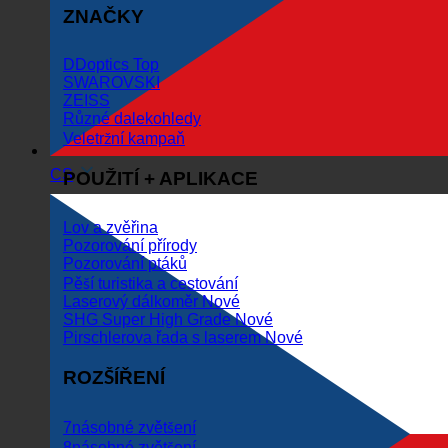
ZNAČKY
DDoptics
SWAROVSKI
ZEISS
Různé dalekohledy
Veletržní kampaň
CS
POUŽITÍ + APLIKACE
Lov a zvěřina
Pozorování přírody
Pozorování ptáků
Pěší turistika a cestování
Laserový dálkoměr
SHG Super High Grade
Pirschlerova řada s laserem
ROZŠÍŘENÍ
7násobné zvětšení
8násobné zvětšení