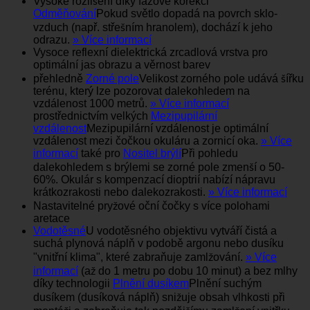
Vysoké rozlišení díky fázové korekci
Odměňování
Pokud světlo dopadá na povrch sklo-
vzduch (např. střešním hranolem), dochází k jeho
odrazu.
» Více informací
Vysoce reflexní dielektrická zrcadlová vrstva pro
optimální jas obrazu a věrnost barev
přehledně
Zorné pole
Velikost zorného pole udává šířku
terénu, který lze pozorovat dalekohledem na
vzdálenost 1000 metrů.
» Více informací
prostřednictvím velkých
Mezipupilární
vzdálenost
Mezipupilární vzdálenost je optimální
vzdálenost mezi čočkou okuláru a zornicí oka.
» Více
informací
také pro
Nositel brýlí
Při pohledu
dalekohledem s brýlemi se zorné pole zmenší o 50-
60%. Okulár s kompenzací dioptrií nabízí nápravu
krátkozrakosti nebo dalekozrakosti.
» Více informací
Nastavitelné pryžové oční čočky s více polohami
aretace
Vodotěsné
U vodotěsného objektivu vytváří čistá a
suchá plynová náplň v podobě argonu nebo dusíku
"vnitřní klima", které zabraňuje zamlžování.
» Více
informací
(až do 1 metru po dobu 10 minut) a bez mlhy
díky technologii
Plnění dusíkem
Plnění suchým
dusíkem (dusíková náplň) snižuje obsah vlhkosti při