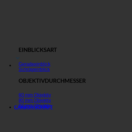
EINBLICKSART
Geradeeinblick
Schrägeinblick
OBJEKTIVDURCHMESSER
60 mm Objektiv
80 mm Objektiv
82 mm Objektiv
CARBON SCHAFT