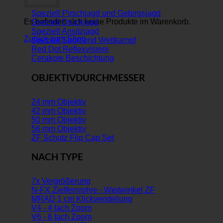
Speziell Pirschjagd und Gebirgsjagd
Es befinden sich keine Produkte im Warenkorb.
Speziell Drückjagd
Speziell Ansitzjagd
Zurück zum Shop
Speziell Sport und Wettkampf
Red Dot Reflexvisiere
Cerakote Beschichtung
OBJEKTIVDURCHMESSER
24 mm Objektiv
42 mm Objektiv
50 mm Objektiv
56 mm Objektiv
ZF Schutz Flip Cap Set
NACH TYPE
7x Vergrößerung
N-FX Zielfernrohre - Weitwinkel ZF
MRAD 1 cm Klickverstellung
V4 - 4 fach Zoom
V6 - 6 fach Zoom