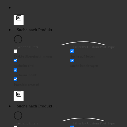
Generic filters
Filter by Custom Post Type
Exakte Übereinstimmung
Suche auf Seiten
Suche im Titel
Suche in Beiträgen
Suche im Inhalt
Search in excerpt
Generic filters
Filter by Custom Post Type