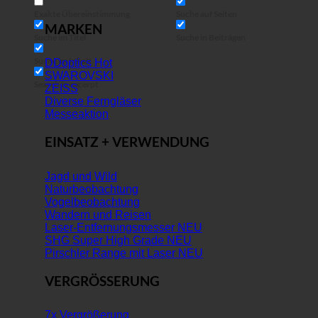
Exakte Übereinstimmung
Suche auf Seiten
MARKEN
Suche im Titel
Suche in Beiträgen
Suche im Inhalt
DDoptics
SWAROVSKI
Search in excerpt
ZEISS
Diverse Ferngläser
Messeaktion
EINSATZ + VERWENDUNG
Jagd und Wild
Naturbeobachtung
Vogelbeobachtung
Wandern und Reisen
Laser-Entfernungsmesser
SHG Super High Grade
Pirschler Range mit Laser
VERGRÖSSERUNG
7x Vergrößerung