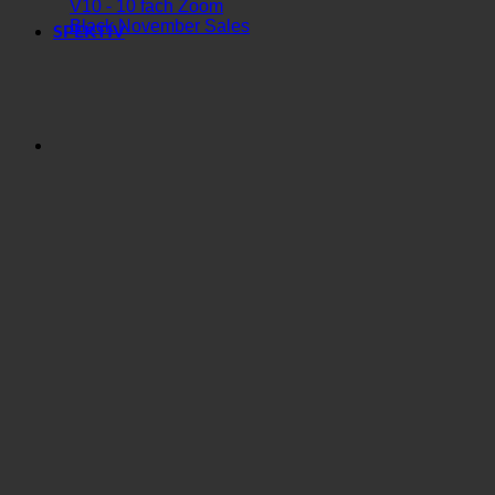
V10 - 10 fach Zoom
Black November Sales
SPEKTIV