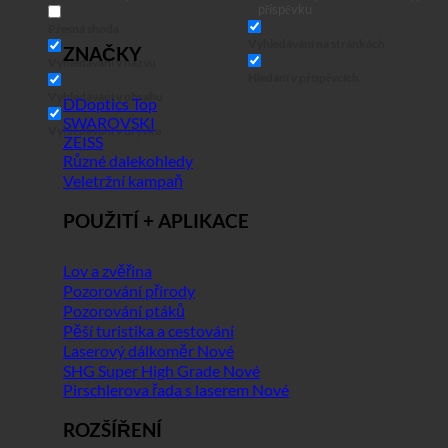
příspěvku
Přesná shoda
Vyhledávání na stránkách
ZNAČKY
Vyhledávání v názvu
Hledání v příspěvcích
Vyhledávání v obsahu
DDoptics
SWAROVSKI
Vyhledávání v úryvku
ZEISS
Různé dalekohledy
Veletržní kampaň
POUŽITÍ + APLIKACE
Lov a zvěřina
Pozorování přírody
Pozorování ptáků
Pěší turistika a cestování
Laserový dálkoměr
SHG Super High Grade
Pirschlerova řada s laserem
ROZŠÍŘENÍ