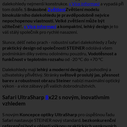
dalekohledy nejmenší konstrukce.
» Více informací
a vypadá při
tom dobře. S
8násobné
Zvětšení
Zvětšení modelu
binokulárního dalekohledu je pravděpodobně nejvíce
nepochopenou vlastností. Velké zvětšení může být
užitečné!.
» Více informací
a kompaktní, lehký design
je to
váš stálý společník pro rychlé nasazení.
Slunce, déšť nebo prach - robustní safari dalekohledy z řady
praktický design od společnosti STEINER
odolává všem
podmínkám díky svému odolnému pouzdru,
Vodotěsnost a
funkčnost v teplotním rozsahu
od -20 °C do +70 °C
Dalekohledy mají
lehký a moderní design,
je pohodlný a
uživatelsky přívětivý. Stránky
světově proslulý jas, přesnost
barev a robustnost obrazu Steiner
nabízí maximální optický
výkon - a více zábavy při vašich dobrodružstvích.
Safari UltraSharp
8
x22 s novým, inovativním
vzhledem
S novým
Koncepce optiky UltraSharp
pro úspěšnou řadu
Safari nastavuje STEINER nový standard.
bezkonkurenční
referenční bod v oblasti výkonu praktických venkovních