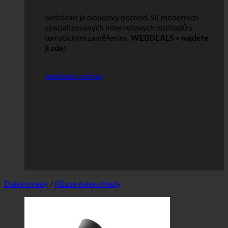
webdeals je cloudový obchod.
Síť moderních
specializovaných internetových obchodů s
tematickým zaměřením.
WEBDEALS »
najdete
ji zde!
webdeals online
Dalekohledy
/
Různé dalekohledy