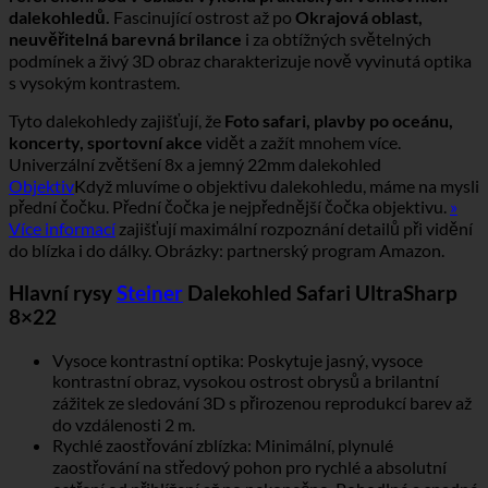
dalekohledů.
Fascinující ostrost až po
Okrajová oblast,
neuvěřitelná barevná brilance
i za obtížných světelných
podmínek a živý 3D obraz charakterizuje nově vyvinutá optika
s vysokým kontrastem.
Tyto dalekohledy zajišťují, že
Foto safari, plavby po oceánu,
koncerty, sportovní akce
vidět a zažít mnohem více.
Univerzální zvětšení 8x a jemný 22mm dalekohled
Objektiv
Když mluvíme o objektivu dalekohledu, máme na mysli
přední čočku. Přední čočka je nejpřednější čočka objektivu.
»
Více informací
zajišťují maximální rozpoznání detailů při vidění
do blízka i do dálky. Obrázky: partnerský program Amazon.
Hlavní rysy
Steiner
Dalekohled Safari UltraSharp
8×22
Vysoce kontrastní optika: Poskytuje jasný, vysoce
kontrastní obraz, vysokou ostrost obrysů a brilantní
zážitek ze sledování 3D s přirozenou reprodukcí barev až
do vzdálenosti 2 m.
Rychlé zaostřování zblízka: Minimální, plynulé
zaostřování na středový pohon pro rychlé a absolutní