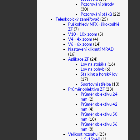
Pozorování přírody
(30)
Pozorování ptáků
(22)
Teleskopický zaměřovač
(25)
Puškohledy NFX - širokoúhlé
ZF
(7)
V10 - 10x zoom
(5)
V4 - 4x zoom
(4)
V6 - 6x zoom
(14)
Nastavení kliknutí MRAD
(16)
Aplikace ZF
(24)
Lov na stojáka
(16)
Lov na pohyb
(6)
Stalking a horský lov
(17)
Sportovní střelba
(13)
Průměr objektivu ZF
(23)
Průměr objektivu 24
mm
(2)
Průměr objektivu 42
mm
(4)
Průměr objektivu 50
mm
(10)
Průměr objektivu 56
mm
(8)
Velikost rozsahu
(23)
1,5-15x40
(1)