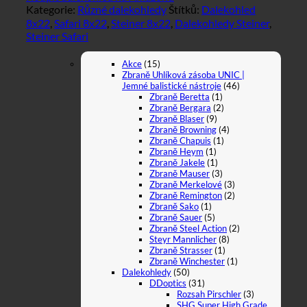
Kategorie:
Různé dalekohledy
Štítků:
Dalekohled
8x22
,
Safari 8x22
,
Steiner 8x22
,
Dalekohledy Steiner
,
Steiner Safari
Akce
(15)
Zbraně Uhlíková zásoba UNIC |
Jemné balistické nástroje
(46)
Zbraně Beretta
(1)
Zbraně Bergara
(2)
Zbraně Blaser
(9)
Zbraně Browning
(4)
Zbraně Chapuis
(1)
Zbraně Heym
(1)
Zbraně Jakele
(1)
Zbraně Mauser
(3)
Zbraně Merkelové
(3)
Zbraně Remington
(2)
Zbraně Sako
(1)
Zbraně Sauer
(5)
Zbraně Steel Action
(2)
Steyr Mannlicher
(8)
Zbraně Strasser
(1)
Zbraně Winchester
(1)
Dalekohledy
(50)
DDoptics
(31)
Rozsah Pirschler
(3)
SHG Super High Grade