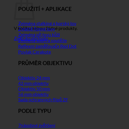
POUŽITÍ + APLIKACE
Zejména stalking a horský lov
V košíku nejsou žádné produkty.
Zvláště řízené lovy
Zejména při lovu kůží
Zpět do obchodu
Zejména sport a soutěže
Reflexní zaměřovače Red Dot
Povlak Cerakote
PRŮMĚR OBJEKTIVU
Objektiv 24 mm
42 mm objektiv
Objektiv 50 mm
56 mm objektiv
Sada ochranných flipů ZF
PODLE TYPU
7násobné zvětšení