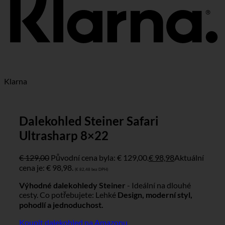
Klarna
Dalekohled Steiner Safari
Ultrasharp 8×22
€
129,00
Původní cena byla: € 129,00.
€
98,98
Aktuální
cena je: € 98,98.
(
€
82,48
bez DPH)
Výhodné dalekohledy Steiner
- Ideální na dlouhé
cesty. Co potřebujete: Lehké
Design, moderní styl,
pohodlí a jednoduchost.
Koupit dalekohled na Amazonu