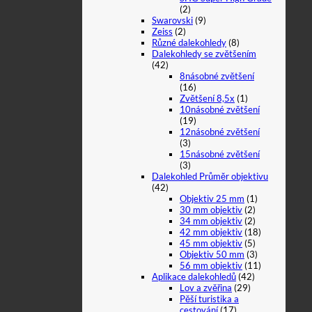
(2)
Swarovski
(9)
Zeiss
(2)
Různé dalekohledy
(8)
Dalekohledy se zvětšením
(42)
8násobné zvětšení
(16)
Zvětšení 8,5x
(1)
10násobné zvětšení
(19)
12násobné zvětšení
(3)
15násobné zvětšení
(3)
Dalekohled Průměr objektivu
(42)
Objektiv 25 mm
(1)
30 mm objektiv
(2)
34 mm objektiv
(2)
42 mm objektiv
(18)
45 mm objektiv
(5)
Objektiv 50 mm
(3)
56 mm objektiv
(11)
Aplikace dalekohledů
(42)
Lov a zvěřina
(29)
Pěší turistika a
cestování
(17)