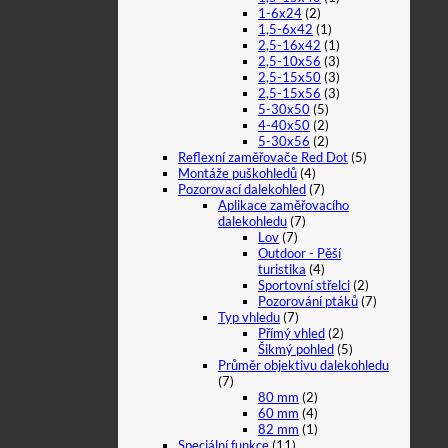
1-6x24
(2)
1,5-6x42
(1)
2,5-16x42
(1)
2,5-10x56
(3)
2,5-15x50
(3)
2,5-15x56
(3)
5-30x50
(5)
4-40x50
(2)
5-30x56
(2)
Reflexní zaměřovače Red Dot
(5)
Montáže puškohledů
(4)
Pozorovací dalekohled
(7)
Aplikace zaměřovacího
dalekohledu
(7)
Lov
(7)
Outdoor - Pěší
turistika
(4)
Sportovní střelci
(2)
Pozorování ptáků
(7)
Typ vhledu
(7)
Přímý vhled
(2)
Šikmý pohled
(5)
Průměr objektivu dalekohledu
(7)
80 mm
(2)
60 mm
(4)
82 mm
(1)
Speciální funkce
(11)