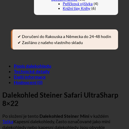
Peříčková výšivka
(4)
Knižní tipy Knihy
(6)
✔ Doručení do Rakouska a Německa do 24-48 hodin
✔ Zasíláno z našeho vlastního skladu
Popis dalekohledu
Technické detaily
Další informace
Hodnocení (0)
Dalekohled Steiner Safari UltraSharp
8×22
Po složení je tento
Dalekohled Steiner Mini
v každém
Taška
Kapesní dalekohledy, často označované jako mini
dalekohledy nebo kapesní dalekohledy, jsou obvykle