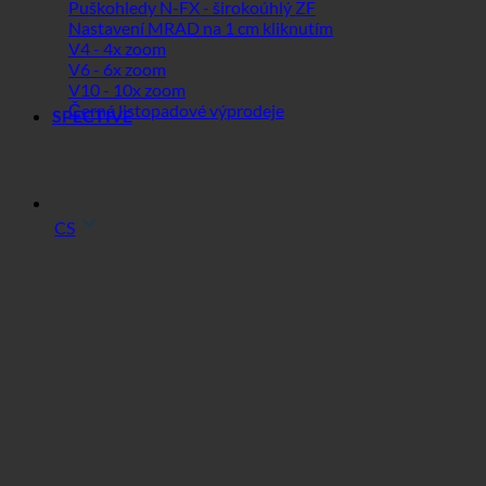
Puškohledy N-FX - širokoúhlý ZF
Nastavení MRAD na 1 cm kliknutím
V4 - 4x zoom
V6 - 6x zoom
V10 - 10x zoom
Černé listopadové výprodeje
SPECTIVE
CS