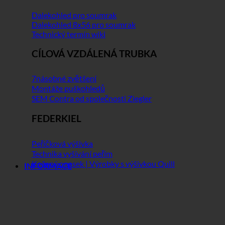
Dalekohled pro soumrak
Dalekohled 8x56 pro soumrak
Technický termín wiki
CÍLOVÁ VZDÁLENÁ TRUBKA
7násobné zvětšení
Montáže puškohledů
SEM Contra od společnosti Ziegler
FEDERKIEL
Peříčková výšivka
Technika vyšívání peřím
Kožený opasek | Výrobky s výšivkou Quill
INFORMACE