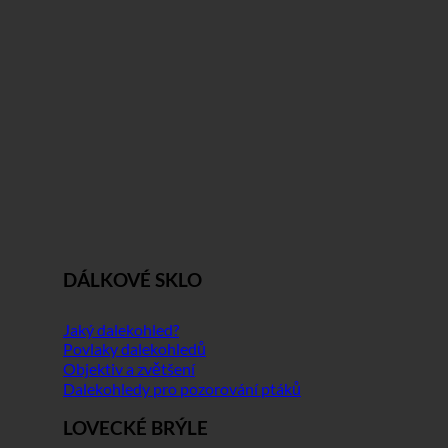
DÁLKOVÉ SKLO
Jaký dalekohled?
Povlaky dalekohledů
Objektiv a zvětšení
Dalekohledy pro pozorování ptáků
LOVECKÉ BRÝLE