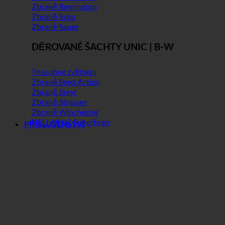
Zbraně Remington
Zbraně Sako
Zbraně Sauer
DĚROVANÉ ŠACHTY UNIC | B-W
7násobné zvětšení
Zbraně Steel Action
Zbraně Steyr
Zbraně Strasser
Zbraně Winchester
NEU: UNIC SuperErgo
PŘÍSLUŠENSTVÍ