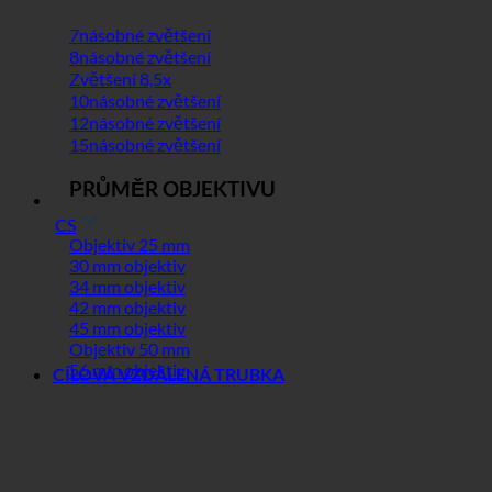
7násobné zvětšení
8násobné zvětšení
Zvětšení 8,5x
10násobné zvětšení
12násobné zvětšení
15násobné zvětšení
PRŮMĚR OBJEKTIVU
CS
Objektiv 25 mm
30 mm objektiv
34 mm objektiv
42 mm objektiv
45 mm objektiv
Objektiv 50 mm
56 mm objektiv
CÍLOVÁ VZDÁLENÁ TRUBKA