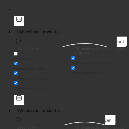
Vyhledávání
Obecné filtry
Filtrování podle vlastního typu
příspěvku
Přesná shoda
Vyhledávání na stránkách
Vyhledávání v názvu
Hledání v příspěvcích
Vyhledávání v obsahu
Vyhledávání v úryvku
Vyhledávání
Obecné filtry
Filtrování podle vlastního typu