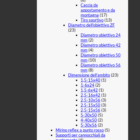
(6)
Caccia da
appostamento e da
montagna
(17)
Tiro sportivo
(13)
Diametro dell'obiettivo ZF
(23)
Diametro obiettivo 24
mm
(2)
Diametro obiettivo 42
mm
(4)
Diametro obiettivo 50
mm
(10)
Diametro obiettivo 56
mm
(8)
Dimensione dell'ambito
(23)
1,5-15x40
(1)
1-6x24
(2)
1,5-6x42
(1)
2,5-16x42
(1)
2,5-10x56
(3)
2,5-15x50
(3)
2,5-15x56
(3)
5-30x50
(5)
4-40x50
(2)
5-30x56
(2)
Mirino reflex a punto rosso
(5)
Supporti per cannocchiali da