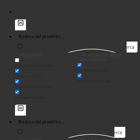
Ricerca
Filtri generici
Filtrare per tipo di post
personalizzato
Corrispondenza esatta
Ricerca nelle pagine
Ricerca nel titolo
Ricerca nei messaggi
Ricerca nel contenuto
Ricerca in estratto
Ricerca