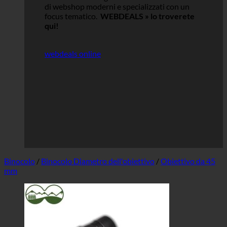
di webshop moderni e specializzati con un
focus tematico.
WEBDEALS »
lo troverete
qui!
webdeals online
Binocolo
/
Binocolo Diametro dell'obiettivo
/
Obiettivo da 45
mm