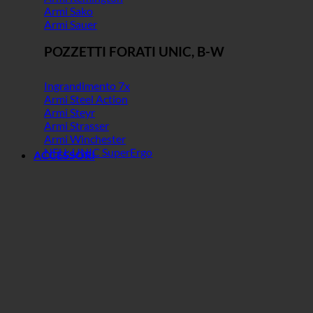
Armi Sako
Armi Sauer
POZZETTI FORATI UNIC, B-W
Ingrandimento 7x
Armi Steel Action
Armi Steyr
Armi Strasser
Armi Winchester
NEU: UNIC SuperErgo
ACCESSORI