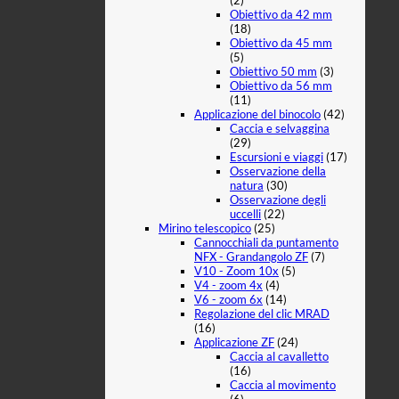
(2)
Obiettivo da 42 mm
(18)
Obiettivo da 45 mm
(5)
Obiettivo 50 mm
(3)
Obiettivo da 56 mm
(11)
Applicazione del binocolo
(42)
Caccia e selvaggina
(29)
Escursioni e viaggi
(17)
Osservazione della
natura
(30)
Osservazione degli
uccelli
(22)
Mirino telescopico
(25)
Cannocchiali da puntamento
NFX - Grandangolo ZF
(7)
V10 - Zoom 10x
(5)
V4 - zoom 4x
(4)
V6 - zoom 6x
(14)
Regolazione del clic MRAD
(16)
Applicazione ZF
(24)
Caccia al cavalletto
(16)
Caccia al movimento