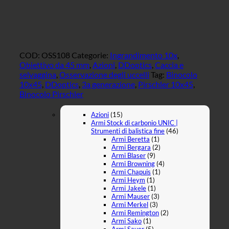
Pirschler
Gen.
3
quantità
COD:
OSS108
Categorie:
Ingrandimento 10x
,
Obiettivo da 45 mm
,
Azioni
,
DDoptics
,
Caccia e
selvaggina
,
Osservazione degli uccelli
Tag:
Binocolo
10x45
,
DDoptics
,
3a generazione
,
Pirschler 10x45
,
Binocolo Pirschler
Azioni
(15)
Armi Stock di carbonio UNIC |
Strumenti di balistica fine
(46)
Armi Beretta
(1)
Armi Bergara
(2)
Armi Blaser
(9)
Armi Browning
(4)
Armi Chapuis
(1)
Armi Heym
(1)
Armi Jakele
(1)
Armi Mauser
(3)
Armi Merkel
(3)
Armi Remington
(2)
Armi Sako
(1)