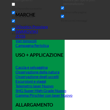
Filtri generici
Filtrare per tipo di post
personalizzato
Corrispondenza esatta
Ricerca nelle pagine
MARCHE
Ricerca nel titolo
Ricerca nei messaggi
Ricerca nel contenuto
DDoptics
SWAROVSKI
Ricerca in estratto
ZEISS
Vari binocoli
Campagna fieristica
USO + APPLICAZIONE
Caccia e selvaggina
Osservazione della natura
Osservazione degli uccelli
Escursioni e viaggi
Telemetro laser
SHG Super High Grade
Gamma Pirschler con laser
ALLARGAMENTO