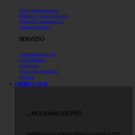
Costi di spedizione
Svizzera + Liechtenstein
Metodi di pagamento
Mappa del sito
SERVIZIO
Ingrandimento 7x
Contattateci
Impronta
Protezione dei dati
Revoca
GTC
OFFERTE WEB
... NOI SIAMO DI PIÙ!
webdeals è un negozio cloud.
La messa in rete