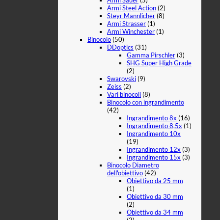
Armi Sauer
(5)
Armi Steel Action
(2)
Steyr Mannlicher
(8)
Armi Strasser
(1)
Armi Winchester
(1)
Binocolo
(50)
DDoptics
(31)
Gamma Pirschler
(3)
SHG Super High Grade
(2)
Swarovski
(9)
Zeiss
(2)
Vari binocoli
(8)
Binocolo con ingrandimento
(42)
Ingrandimento 8x
(16)
Ingrandimento 8,5x
(1)
Ingrandimento 10x
(19)
Ingrandimento 12x
(3)
Ingrandimento 15x
(3)
Binocolo Diametro
dell'obiettivo
(42)
Obiettivo da 25 mm
(1)
Obiettivo da 30 mm
(2)
Obiettivo da 34 mm