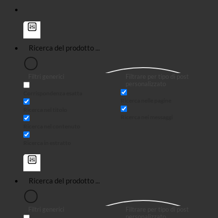
Filtri generici
Filtrare per tipo di post
personalizzato
Corrispondenza esatta
Ricerca nelle pagine
Ricerca nel titolo
Ricerca nei messaggi
Ricerca nel contenuto
Ricerca in estratto
Filtri generici
Filtrare per tipo di post
personalizzato