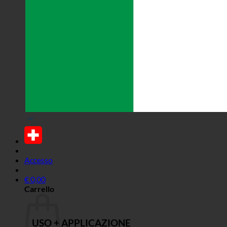
Accesso
€
0,00
Carrello
USO + APPLICAZIONE