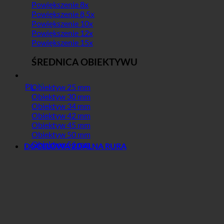
Powiększenie 8x
Powiększenie 8,5x
Powiększenie 10x
Powiększenie 12x
Powiększenie 15x
ŚREDNICA OBIEKTYWU
PL
Obiektyw 25 mm
Obiektyw 30 mm
Obiektyw 34 mm
Obiektyw 42 mm
Obiektyw 45 mm
Obiektyw 50 mm
Obiektyw 56 mm
DOCELOWA ZDALNA RURA