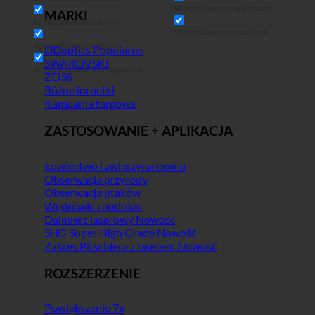
Wyszukiwanie na stronach
MARKI
Wyszukiwanie w tytule
Wyszukiwanie w postach
Wyszukiwanie w treści
DDoptics
SWAROVSKI
Wyszukiwanie we fragmencie
ZEISS
Różne lornetki
Kampania targowa
ZASTOSOWANIE + APLIKACJA
Łowiectwo i zwierzyna łowna
Obserwacja przyrody
Obserwacja ptaków
Wędrówki i podróże
Dalmierz laserowy
SHG Super High Grade
Zakres Pirschlera z laserem
ROZSZERZENIE
Powiększenie 7x