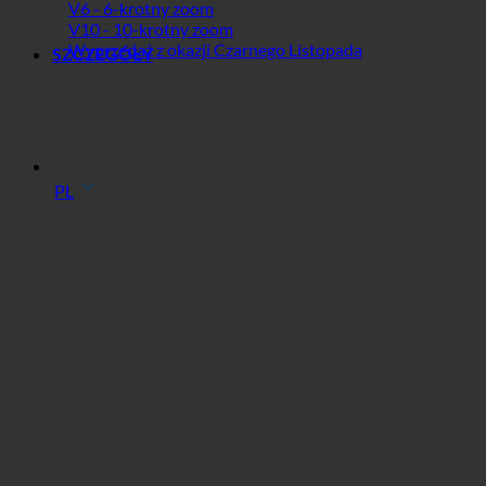
V6 - 6-krotny zoom
V10 - 10-krotny zoom
Wyprzedaż z okazji Czarnego Listopada
SZCZEGÓŁY
PL