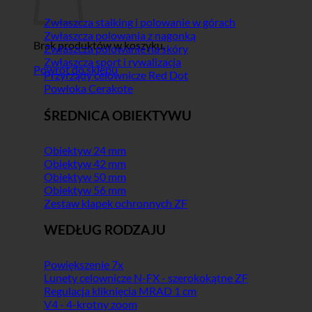
Zwłaszcza stalking i polowanie w górach
Zwłaszcza polowania z nagonką
Brak produktów w koszyku.
Zwłaszcza polowanie na skóry
Zwłaszcza sport i rywalizacja
Powrót do sklepu
Przyrządy celownicze Red Dot
Powłoka Cerakote
ŚREDNICA OBIEKTYWU
Obiektyw 24 mm
Obiektyw 42 mm
Obiektyw 50 mm
Obiektyw 56 mm
Zestaw klapek ochronnych ZF
WEDŁUG RODZAJU
Powiększenie 7x
Lunety celownicze N-FX - szerokokątne ZF
Regulacja kliknięcia MRAD 1 cm
V4 - 4-krotny zoom