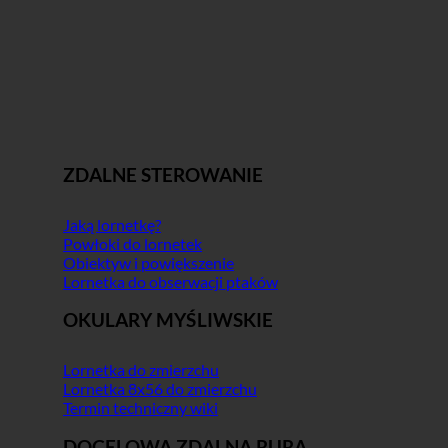
ZDALNE STEROWANIE
Jaką lornetkę?
Powłoki do lornetek
Obiektyw i powiększenie
Lornetka do obserwacji ptaków
OKULARY MYŚLIWSKIE
Lornetka do zmierzchu
Lornetka 8x56 do zmierzchu
Termin techniczny wiki
DOCELOWA ZDALNA RURA