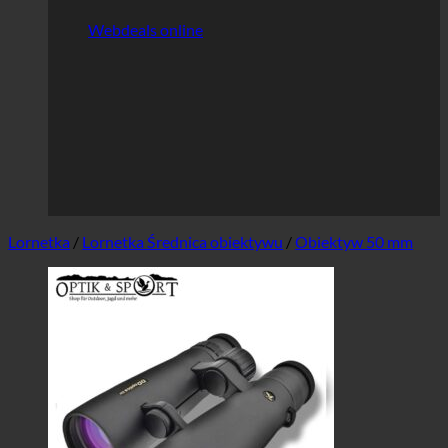
Webdeals online
Lornetka
/
Lornetka Średnica obiektywu
/
Obiektyw 50 mm