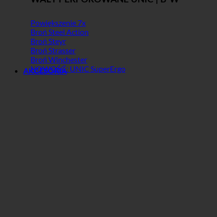
Powiększenie 7x
Broń Steel Action
Broń Steyr
Broń Strasser
Broń Winchester
NOWOŚĆ: UNIC SuperErgo
AKCESORIA