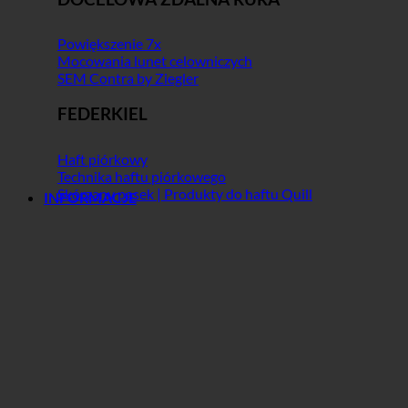
Powiększenie 7x
Mocowania lunet celowniczych
SEM Contra by Ziegler
FEDERKIEL
Haft piórkowy
Technika haftu piórkowego
Skórzany pasek | Produkty do haftu Quill
INFORMACJE