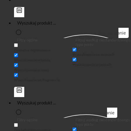
Wyszukiwanie
Filtry ogólne
Filtruj według niestandardowego
typu postu
Dokładne dopasowanie
Wyszukiwanie na stronach
Wyszukiwanie w tytule
Wyszukiwanie w postach
Wyszukiwanie w treści
Wyszukiwanie we fragmencie
Wyszukiwanie
Filtry ogólne
Filtruj według niestandardowego
typu postu
Dokładne dopasowanie