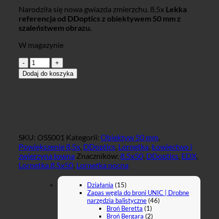
Narodziła się nowa gwiazda zmierzchu. 8,5x
Lekka
referencja od DDoptics z obiektywem 50 mm z
szaleństwem obrazu.
W magazynie
ilość
DDoptics
Dodaj do koszyka
EDX
8,5x50
Fernglas
SKU:
OSS001
Kategorii:
Obiektyw 50 mm
,
Powiększenie 8,5x
,
DDoptics
,
Lornetka
,
Łowiectwo i
zwierzyna łowna
Znaczników:
8.5x50
,
DDoptics
,
EDX
,
Lornetka 8,5x50
,
Lornetka nocna
Działania
(15)
Zapas węgla do broni UNIC | Drobne
narzędzia balistyczne
(46)
Broń Beretta
(1)
Broń Bergara
(2)