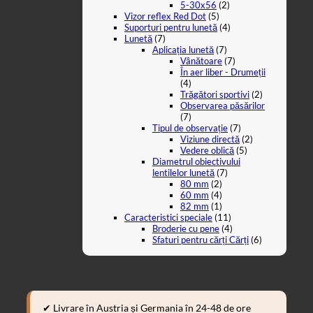
5-30x56
(2)
Vizor reflex Red Dot
(5)
Suporturi pentru lunetă
(4)
Lunetă
(7)
Aplicația lunetă
(7)
Vânătoare
(7)
În aer liber - Drumeții
(4)
Trăgători sportivi
(2)
Observarea păsărilor
(7)
Tipul de observație
(7)
Viziune directă
(2)
Vedere oblică
(5)
Diametrul obiectivului
lentilelor lunetă
(7)
80 mm
(2)
60 mm
(4)
82 mm
(1)
Caracteristici speciale
(11)
Broderie cu pene
(4)
Sfaturi pentru cărți Cărți
(6)
✔ Livrare în Austria și Germania în 24-48 de ore