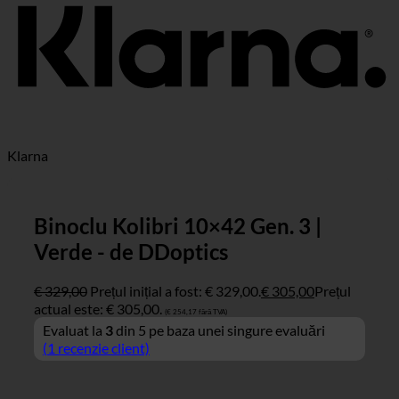
Klarna
Binoclu Kolibri 10×42 Gen. 3 |
Verde - de DDoptics
€
329,00
Prețul inițial a fost: € 329,00.
€
305,00
Prețul
actual este: € 305,00.
(
€
254,17
fără TVA)
Evaluat la
3
din 5 pe baza unei singure evaluări
(
1
recenzie client)