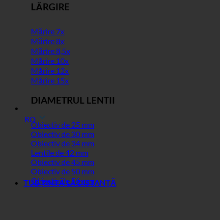
LĂRGIRE
Mărire 7x
Mărire 8x
Mărire 8,5x
Mărire 10x
Mărire 12x
Mărire 15x
DIAMETRUL LENTII
RO
Obiectiv de 25 mm
Obiectiv de 30 mm
Obiectiv de 34 mm
Lentile de 42 mm
Obiectiv de 45 mm
Obiectiv de 50 mm
Obiectiv de 56 mm
TUB ȚINTĂ LA DISTANȚĂ