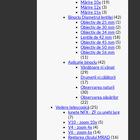
Mărire 10x
(19)
Mărire 12x
(3)
Mărire 15x
(3)
Binoclu Diametrul lentilei
(42)
Obiectiv de 25 mm
(1)
Obiectiv de 30 mm
(2)
Obiectiv de 34 mm
(2)
Lentile de 42 mm
(18)
Obiectiv de 45 mm
(5)
Obiectiv de 50 mm
(3)
Obiectiv de 56 mm
(11)
Aplicație binoclu
(42)
Vânătoare și vânat
(29)
Drumeții și călătorii
(17)
Observarea naturii
(30)
Observarea păsărilor
(22)
Vedere telescopică
(25)
lunete NFX - ZF cu unghi larg
(7)
V10 - zoom 10x
(5)
V4 - zoom 4x
(4)
V6 - zoom 6x
(14)
Reglarea clicului MRAD
(16)