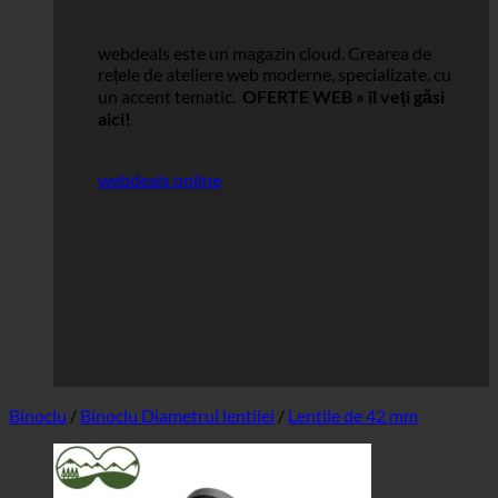
webdeals este un magazin cloud.
Crearea de
rețele de ateliere web moderne, specializate, cu
un accent tematic.
OFERTE WEB »
îl veți găsi
aici!
webdeals online
Binoclu
/
Binoclu Diametrul lentilei
/
Lentile de 42 mm