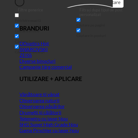
Căutare
Filtre generice
Filtrați după tipul de post
personalizat
Potrivire exactă
Căutare pe pagini
BRANDURI
Căutare în titlu
Căutare în posturi
Căutare în conținut
DDoptics
SWAROVSKI
Căutare în excerpt
ZEISS
Diverse binocluri
Campanie târg comercial
UTILIZARE + APLICARE
Vânătoare și vânat
Observarea naturii
Observarea păsărilor
Drumeții și călătorii
Telemetru cu laser
SHG Super High Grade
Gama Pirschler cu laser