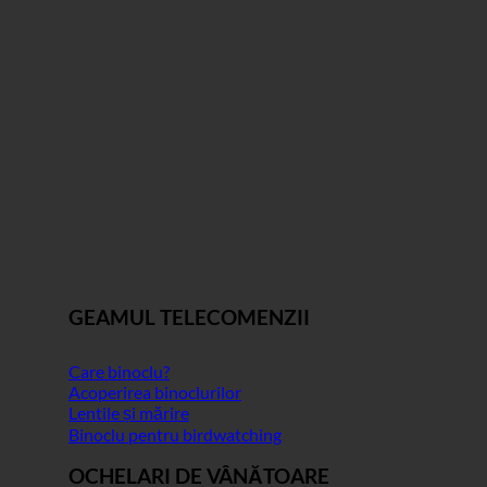
GEAMUL TELECOMENZII
Care binoclu?
Acoperirea binoclurilor
Lentile și mărire
Binoclu pentru birdwatching
OCHELARI DE VÂNĂTOARE