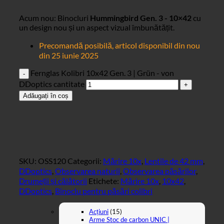
Acum nou: Binocluri
Hummingbird Gen. 3 - 10×42
cu
un design nou și un aspect vizual îmbunătățit.
Precomandă posibilă, articol disponibil din nou
din 25 iunie 2025
Fernglas Kolibri 10x42 Gen. 3 | Grün - von
DDoptics cantitate
Adăugați în coș
SKU:
OSS120
Categorii:
Mărire 10x
,
Lentile de 42 mm
,
DDoptics
,
Observarea naturii
,
Observarea păsărilor
,
Drumeții și călătorii
Etichete:
Mărire 10x
,
10x42
,
DDoptics
,
Binoclu pentru păsări colibri
Acțiuni
(15)
Arme Stoc de carbon UNIC |