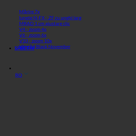
Mărire 7x
lunete N-FX - ZF cu unghi larg
MRAD 1 cm ajustare clic
V4 - zoom 4x
V6 - zoom 6x
V10 - zoom 10x
Vânzări Black November
SPECTIV
RO