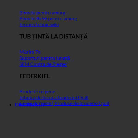
Binoclu pentru amurg
Binoclu 8x56 pentru amurg
Termen tehnic wiki
TUB ȚINTĂ LA DISTANȚĂ
Mărire 7x
Suporturi pentru lunetă
SEM Contra de Ziegler
FEDERKIEL
Broderie cu pene
Tehnica de lucru a broderiei Quill
Curea din piele | Produse de broderie Quill
INFORMAȚII