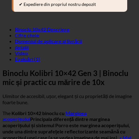
✔ Expediere din propriul nostru depozit
Binoclu 10x42 Descriere
Cifre cheie
Domeniul de aplicare al livrării
detalii
Video
Evaluări (1)
Binoclu Kolibri 10×42 Gen 3 | Binoclu
mic și practic cu mărire de 10x
Uimitor de accesibil, ușor, elegant și cu proprietăți de imagine
foarte bune.
The
Kolibri 10×42 binoclu cu
Marginea
acoperișului
Principala diferență dintre marginea
acoperișului și sistemul Porro este marginea acoperișului,
unde una dintre suprafețele reflectorizante seamănă cu
acoperișul unei case (a se vedea imaginea de mai jos).
» Mai