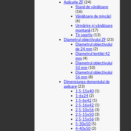
Aplicație ZF
(24)
Stand de vânătoare
(16)
Vânătoare de mișcări
(6)
Urmărire și vânătoare
montană
(17)
Tir sportiv
(13)
Diametrul obiectivului ZF
(23)
Diametrul obiectivului
de 24 mm
(2)
Diametrul lentilei 42
mm
(4)
Diametrul obiectivului
50 mm
(10)
Diametrul obiectivului
56 mm
(8)
Dimensiunea domeniului de
aplicare
(23)
1,5-15x40
(1)
1-6x24
(2)
1,5-6x42
(1)
2,5-16x42
(1)
2,5-10x56
(3)
2,5-15x50
(3)
2,5-15x56
(3)
5-30x50
(5)
4-40x50
(2)