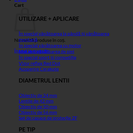
Cart
UTILIZARE + APLICARE
În special vânătoarea la pândă și vânătoarea
montană
Nu există produse în coș.
În special vânătoarea cu motor
Înapoi la magazin
Mai ales vânătoarea de piei
În special sport și competiție
Vizor reflex Red Dot
Acoperire Cerakote
DIAMETRUL LENTII
Obiectiv de 24 mm
Lentile de 42 mm
Obiectiv de 50 mm
Obiectiv de 56 mm
Set de capace de protecție ZF
PE TIP