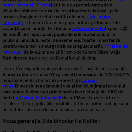
multe informații
Prisma
Lentilele au proprietatea de a
vizualiza obiecte cu susul în jos și inversate lateral - prin
urmare, imaginea trebuie rotită din nou.
» Mai multe
informații
se bucură de o mare popularitate pe
Excursii de
vacanță sau drumeții
. The
Binoclu
Ieșirea elevului
În plus față
de numărul crepuscular, pupila de ieșire a binoclului la
ocularul binoclului este, de asemenea, foarte importantă
pentru vederea în amurg (viziune crepusculară).
» Mai multe
informații
de la 4,2 mm
se află într-o zonă care
Observație
fără oboseală
pe o perioadă mai lungă de timp.
Datorită designului unic pentru această clasă de performanță
Binoclu ușor
de numai 615 g, micul
Dimensiuni de 142/130/49
mm,
mare pentru binocluri de acest tip
Câmpul
vizual
Dimensiunea câmpului vizual indică lățimea terenului
care poate fi observat prin binoclu la o distanță de 1000 de
metri.
» Mai multe informații
de la 106 m
și raza scurtă de
focalizare (2 m), aplicațiile posibile ale binoclurilor sunt aproape
nelimitate - de aceea le numim binocluri universale.
Noua generație 3 de binocluri la Kolibri