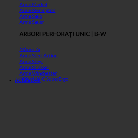
Arme Merkel
Arme Remington
Arme Sako
Arme Sauer
ARBORI PERFORAȚI UNIC | B-W
Mărire 7x
Arme Steel Action
Arme Steyr
Arme Strasser
Arme Winchester
NOU: UNIC SuperErgo
ACCESORII