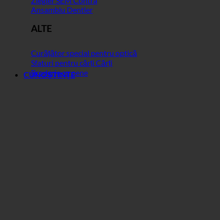
Ziegler SEM Contra
Ansamblu Dentler
ALTE
Curățător special pentru optică
Sfaturi pentru cărți Cărți
Broderie cu pene
CUNOȘTINȚE