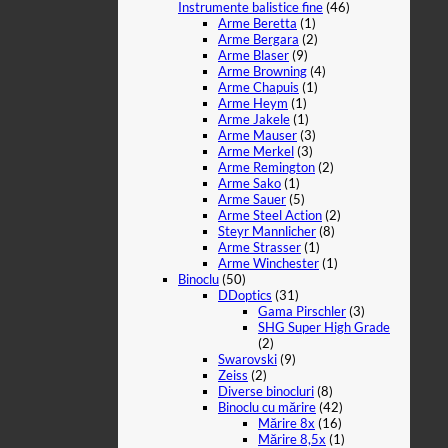
Instrumente balistice fine
(46)
Arme Beretta
(1)
Arme Bergara
(2)
Arme Blaser
(9)
Arme Browning
(4)
Arme Chapuis
(1)
Arme Heym
(1)
Arme Jakele
(1)
Arme Mauser
(3)
Arme Merkel
(3)
Arme Remington
(2)
Arme Sako
(1)
Arme Sauer
(5)
Arme Steel Action
(2)
Steyr Mannlicher
(8)
Arme Strasser
(1)
Arme Winchester
(1)
Binoclu
(50)
DDoptics
(31)
Gama Pirschler
(3)
SHG Super High Grade
(2)
Swarovski
(9)
Zeiss
(2)
Diverse binocluri
(8)
Binoclu cu mărire
(42)
Mărire 8x
(16)
Mărire 8,5x
(1)