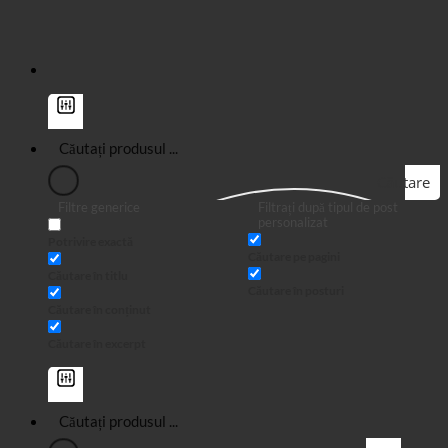
Căutare
Filtre generice
Filtrați după tipul de post
personalizat
Potrivire exactă
Căutare pe pagini
Căutare în titlu
Căutare în posturi
Căutare în conținut
Căutare în excerpt