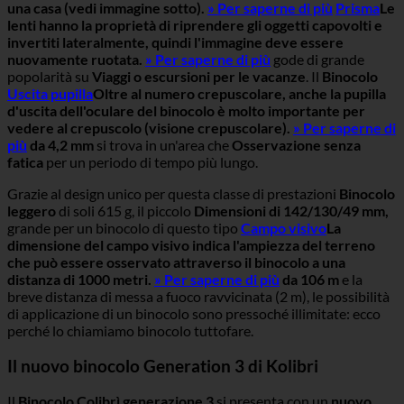
una casa (vedi immagine sotto).
» Per saperne di più
Prisma
Le
lenti hanno la proprietà di riprendere gli oggetti capovolti e
invertiti lateralmente, quindi l'immagine deve essere
nuovamente ruotata.
» Per saperne di più
gode di grande
popolarità su
Viaggi o escursioni per le vacanze
. Il
Binocolo
Uscita pupilla
Oltre al numero crepuscolare, anche la pupilla
d'uscita dell'oculare del binocolo è molto importante per
vedere al crepuscolo (visione crepuscolare).
» Per saperne di
più
da 4,2 mm
si trova in un'area che
Osservazione senza
fatica
per un periodo di tempo più lungo.
Grazie al design unico per questa classe di prestazioni
Binocolo
leggero
di soli 615 g, il piccolo
Dimensioni di 142/130/49 mm,
grande per un binocolo di questo tipo
Campo visivo
La
dimensione del campo visivo indica l'ampiezza del terreno
che può essere osservato attraverso il binocolo a una
distanza di 1000 metri.
» Per saperne di più
da 106 m
e la
breve distanza di messa a fuoco ravvicinata (2 m), le possibilità
di applicazione di un binocolo sono pressoché illimitate: ecco
perché lo chiamiamo binocolo tuttofare.
Il nuovo binocolo Generation 3 di Kolibri
Il
Binocolo Colibrì generazione 3
si presenta con un
nuovo