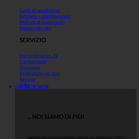
Costi di spedizione
Svizzera + Liechtenstein
Metodi di pagamento
Mappa del sito
SERVIZIO
Ingrandimento 7x
Contattateci
Impronta
Protezione dei dati
Revoca
GTC
OFFERTE WEB
... NOI SIAMO DI PIÙ!
webdeals è un negozio cloud.
La messa in rete