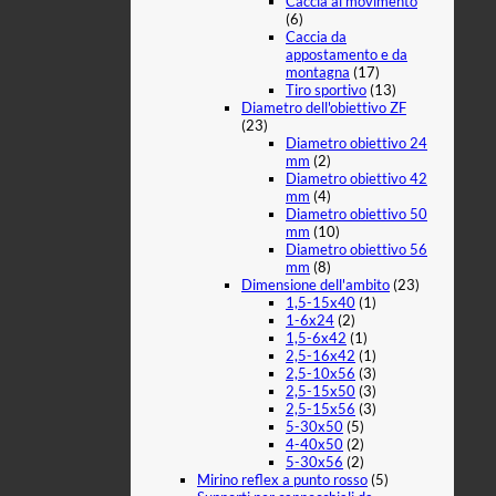
Caccia al movimento
(6)
Caccia da
appostamento e da
montagna
(17)
Tiro sportivo
(13)
Diametro dell'obiettivo ZF
(23)
Diametro obiettivo 24
mm
(2)
Diametro obiettivo 42
mm
(4)
Diametro obiettivo 50
mm
(10)
Diametro obiettivo 56
mm
(8)
Dimensione dell'ambito
(23)
1,5-15x40
(1)
1-6x24
(2)
1,5-6x42
(1)
2,5-16x42
(1)
2,5-10x56
(3)
2,5-15x50
(3)
2,5-15x56
(3)
5-30x50
(5)
4-40x50
(2)
5-30x56
(2)
Mirino reflex a punto rosso
(5)