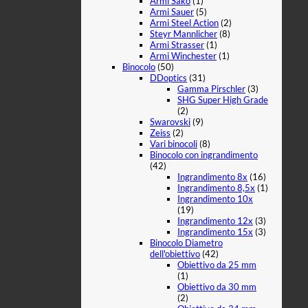
Armi Sako
(1)
Armi Sauer
(5)
Armi Steel Action
(2)
Steyr Mannlicher
(8)
Armi Strasser
(1)
Armi Winchester
(1)
Binocolo
(50)
DDoptics
(31)
Gamma Pirschler
(3)
SHG Super High Grade
(2)
Swarovski
(9)
Zeiss
(2)
Vari binocoli
(8)
Binocolo con ingrandimento
(42)
Ingrandimento 8x
(16)
Ingrandimento 8,5x
(1)
Ingrandimento 10x
(19)
Ingrandimento 12x
(3)
Ingrandimento 15x
(3)
Binocolo Diametro
dell'obiettivo
(42)
Obiettivo da 25 mm
(1)
Obiettivo da 30 mm
(2)