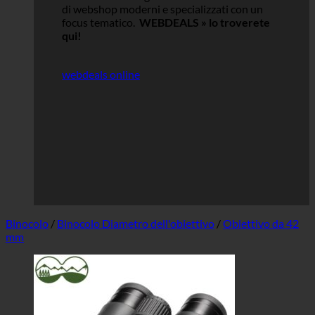
di webshop moderni e specializzati con un
focus tematico.
WEBDEALS »
lo troverete
qui!
webdeals online
Binocolo
/
Binocolo Diametro dell'obiettivo
/
Obiettivo da 42
mm