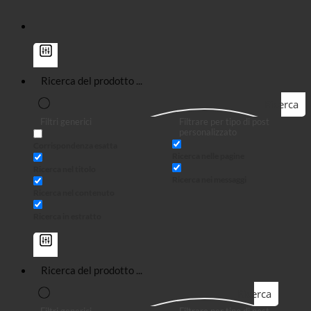
Ricerca
Filtri generici
Filtrare per tipo di post
personalizzato
Corrispondenza esatta
Ricerca nelle pagine
Ricerca nel titolo
Ricerca nei messaggi
Ricerca nel contenuto
Ricerca in estratto
Ricerca