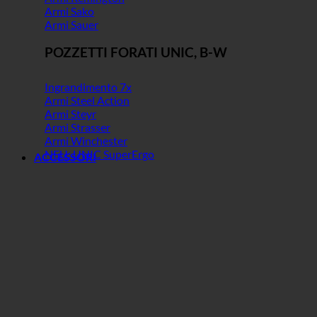
Armi Sako
Armi Sauer
POZZETTI FORATI UNIC, B-W
Ingrandimento 7x
Armi Steel Action
Armi Steyr
Armi Strasser
Armi Winchester
NEU: UNIC SuperErgo
ACCESSORI