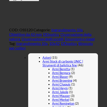
10x42
Gen.
3
|
Grün
-
von
COD:
OSS120
Categorie:
Ingrandimento 10x
,
DDoptics
Obiettivo da 42 mm
,
DDoptics
,
Osservazione della
quantità
natura
,
Osservazione degli uccelli
,
Escursioni e viaggi
Tag:
Ingrandimento 10x
,
10x42
,
DDoptics
,
Binocolo
per colibrì
Azioni
(15)
Armi Stock di carbonio UNIC |
Strumenti di balistica fine
(46)
Armi Beretta
(1)
Armi Bergara
(2)
Armi Blaser
(9)
Armi Browning
(4)
Armi Chapuis
(1)
Armi Heym
(1)
Armi Jakele
(1)
Armi Mauser
(3)
Armi Merkel
(3)
Armi Remington
(2)