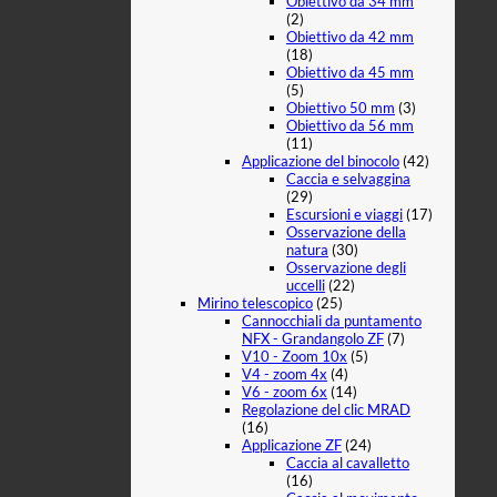
Obiettivo da 34 mm
(2)
Obiettivo da 42 mm
(18)
Obiettivo da 45 mm
(5)
Obiettivo 50 mm
(3)
Obiettivo da 56 mm
(11)
Applicazione del binocolo
(42)
Caccia e selvaggina
(29)
Escursioni e viaggi
(17)
Osservazione della
natura
(30)
Osservazione degli
uccelli
(22)
Mirino telescopico
(25)
Cannocchiali da puntamento
NFX - Grandangolo ZF
(7)
V10 - Zoom 10x
(5)
V4 - zoom 4x
(4)
V6 - zoom 6x
(14)
Regolazione del clic MRAD
(16)
Applicazione ZF
(24)
Caccia al cavalletto
(16)