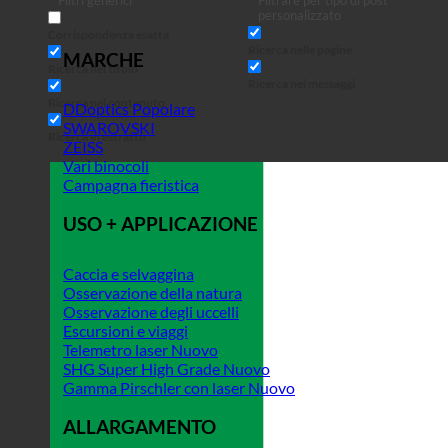
Filtri generici
Filtrare per tipo di post
personalizzato
Corrispondenza esatta
Ricerca nelle pagine
MARCHE
Ricerca nel titolo
Ricerca nei messaggi
Ricerca nel contenuto
DDoptics
SWAROVSKI
Ricerca in estratto
ZEISS
Vari binocoli
Campagna fieristica
USO + APPLICAZIONE
Caccia e selvaggina
Osservazione della natura
Osservazione degli uccelli
Escursioni e viaggi
Telemetro laser
SHG Super High Grade
Gamma Pirschler con laser
ALLARGAMENTO