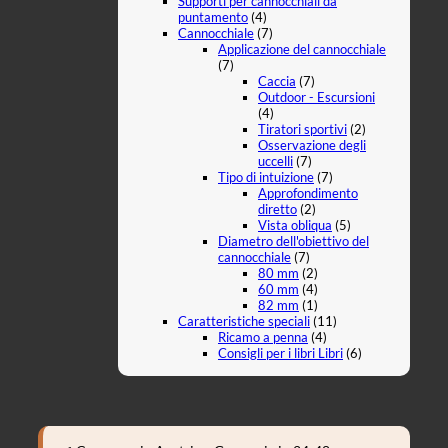
Supporti per cannocchiali da
puntamento
(4)
Cannocchiale
(7)
Applicazione del cannocchiale
(7)
Caccia
(7)
Outdoor - Escursioni
(4)
Tiratori sportivi
(2)
Osservazione degli
uccelli
(7)
Tipo di intuizione
(7)
Approfondimento
diretto
(2)
Vista obliqua
(5)
Diametro dell'obiettivo del
cannocchiale
(7)
80 mm
(2)
60 mm
(4)
82 mm
(1)
Caratteristiche speciali
(11)
Ricamo a penna
(4)
Consigli per i libri Libri
(6)