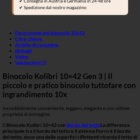
✔ Consegna in Austria e Germania in 24-48 ore
✔ Spedizione dal nostro magazzino
Descrizione del binocolo 10x42
Cifre chiave
Ambito di consegna
dettagli
Video
Valutazioni (1)
Binocolo Kolibri 10×42 Gen 3 | Il
piccolo e pratico binocolo tuttofare con
ingrandimento 10x
Incredibilmente conveniente, leggero, elegante e con ottime
proprietà di immagine.
Il
Binocolo Kolibri 10×42 con
Bordo del tetto
La differenza
principale tra il bordo del tetto e il sistema Porro è il bordo
del tetto, dove una delle superfici riflettenti ricorda il tetto di