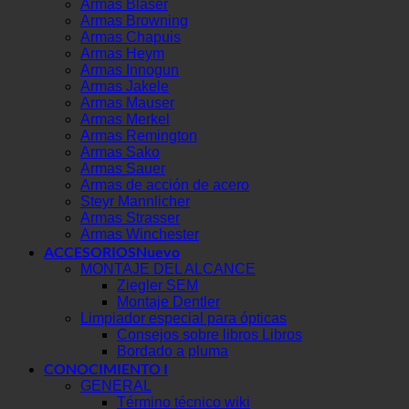
Armas Blaser
Armas Browning
Armas Chapuis
Armas Heym
Armas Innogun
Armas Jakele
Armas Mauser
Armas Merkel
Armas Remington
Armas Sako
Armas Sauer
Armas de acción de acero
Steyr Mannlicher
Armas Strasser
Armas Winchester
ACCESORIOS
MONTAJE DEL ALCANCE
Ziegler SEM
Montaje Dentler
Limpiador especial para ópticas
Consejos sobre libros Libros
Bordado a pluma
CONOCIMIENTO I
GENERAL
Término técnico wiki