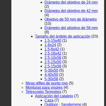
Diámetro del objetivo de 24 mm
(2)
Diámetro del objetivo de 42 mm
(4)
Objetivo de 50 mm de diámetro
(10)
Diámetro del objetivo de 56 mm
(8)
Tamaño del ámbito de aplicación
(23)
1,5-15x40
(1)
1-6x24
(2)
1,5-6x42
(1)
2,5-16x42
(1)
2,5-10x56
(3)
2,5-15x50
(3)
2,5-15x56
(3)
5-30x50
(5)
4-40x50
(2)
5-30x56
(2)
Miras réflex de punto rojo
(5)
Monturas para visores
(4)
Telescopio Terrestres
(7)
Aplicación del catalejo
(7)
Caza
(7)
Outdoor - Senderismo
(4)