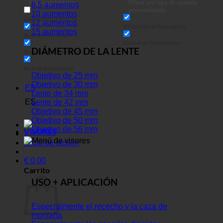
Filtros genéricos
Filtrar por tipo de entrada
8,5 aumentos
en
personalizada
10 aumentos
Coincidencia exacta
12 aumentos
Búsqueda en las páginas
15 aumentos
Buscar en el título
Buscar en los puestos
DIÁMETRO DE LA LENTE
Buscar en el contenido
Buscar en extracto
Objetivo de 25 mm
Objetivo de 30 mm
ES
Lente de 34 mm
ES
Lente de 42 mm
Objetivo de 45 mm
Objetivo de 50 mm
Objetivo de 56 mm
VISORES
Inicio de sesión
€
0,00
Carrito
USO + APLICACIÓN
Especialmente el rececho y la caza de
montaña