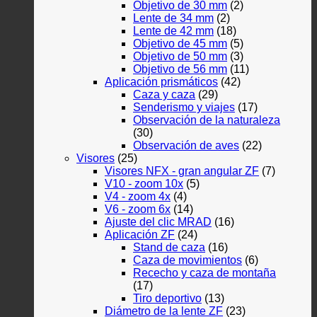
Objetivo de 30 mm
(2)
Lente de 34 mm
(2)
Lente de 42 mm
(18)
Objetivo de 45 mm
(5)
Objetivo de 50 mm
(3)
Objetivo de 56 mm
(11)
Aplicación prismáticos
(42)
Caza y caza
(29)
Senderismo y viajes
(17)
Observación de la naturaleza
(30)
Observación de aves
(22)
Visores
(25)
Visores NFX - gran angular ZF
(7)
V10 - zoom 10x
(5)
V4 - zoom 4x
(4)
V6 - zoom 6x
(14)
Ajuste del clic MRAD
(16)
Aplicación ZF
(24)
Stand de caza
(16)
Caza de movimientos
(6)
Rececho y caza de montaña
(17)
Tiro deportivo
(13)
Diámetro de la lente ZF
(23)