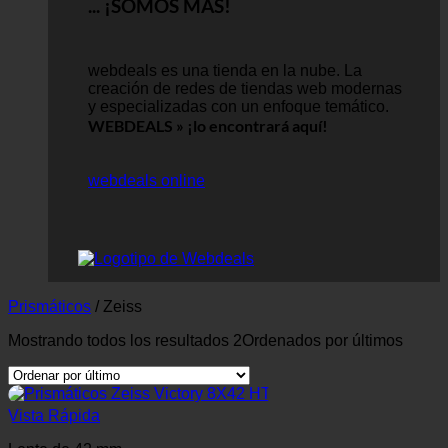
... ¡SOMOS MÁS!
webdeals es una tienda en la nube.
La
creación de redes de tiendas web modernas
y especializadas con un enfoque temático.
WEBDEALS »
¡lo encontrará aquí!
webdeals online
Prismáticos
/
Zeiss
Mostrando todos los resultados 2
Ordenados por últimos
Vista Rápida