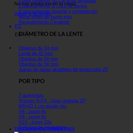
Especialmente las cacerías dirigidas
No hay productos en la cesta.
Especialmente la caza de pieles
Especialmente deporte y competición
Volver a la tienda
Miras réflex de punto rojo
Revestimiento Cerakote
ES
DIÁMETRO DE LA LENTE
ES
Objetivo de 24 mm
Lente de 42 mm
Objetivo de 50 mm
Objetivo de 56 mm
Juego de tapas abatibles de protección ZF
POR TIPO
7 aumentos
Visores N-FX - Gran angular ZF
MRAD 1 cm ajuste clic
V4 - zoom 4x
V6 - zoom 6x
V10 - zoom 10x
Rebajas de noviembre
TELESCOPIOS TERRESTRES