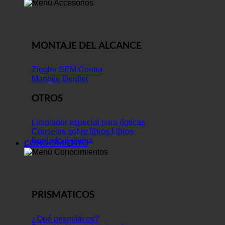
MONTAJE DEL ALCANCE
Ziegler SEM Contra
Montaje Dentler
OTROS
Limpiador especial para ópticas
Consejos sobre libros Libros
Bordado a pluma
CONOCIMIENTO
PRISMATICOS
¿Qué prismáticos?