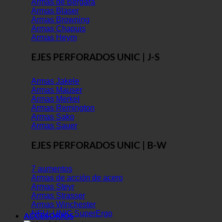
Armas de Bergara
Armas Blaser
Armas Browning
Armas Chapuis
Armas Heym
EJES PERFORADOS UNIC | J-S
Armas Jakele
Armas Mauser
Armas Merkel
Armas Remington
Armas Sako
Armas Sauer
EJES PERFORADOS UNIC | B-W
7 aumentos
Armas de acción de acero
Armas Steyr
Armas Strasser
Armas Winchester
NEU: UNIC SuperErgo
ACCESORIOS