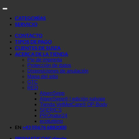
CATEGORÍAS
SERVICIO
CONTACTO
TIPOS DE PAGO
CLIENTES DE SUIZA
ACERCA DE LA TIENDA
Pie de imprenta
Protección de datos
Disposiciones de anulación
Mapa del sitio
GTC
RED
AlpenSepp
AlpenSepp® | edición salvaje
Tienda VetMetCare® OP-Body
SFERICS
PROnatur24
ecoturbino
EN
+43 (0)676 6882000
PRISMATICOS