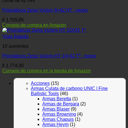
Lente de 42 mm
Prismáticos Zeiss Victory 8×42 HT - negro
€
1.705,85
Consejo de compra en Amazon
Vista Rápida
10 aumentos
Prismáticos Zeiss Victory HT 10×42 T* - negro
€
1.774,00
Consejo de compra en la tienda de Amazon
Acciones
(15)
Armas Culata de carbono UNIC | Fine
Ballistic Tools
(46)
Armas Beretta
(1)
Armas de Bergara
(2)
Armas Blaser
(9)
Armas Browning
(4)
Armas Chapuis
(1)
Armas Heym
(1)