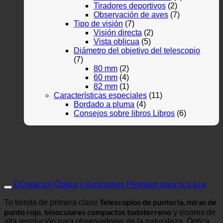
Tiradores deportivos
(2)
Observación de aves
(7)
Tipo de visión
(7)
Visión directa
(2)
Vista oblicua
(5)
Diámetro del objetivo del telescopio
(7)
80 mm
(2)
60 mm
(4)
82 mm
(1)
Características especiales
(11)
Bordado a pluma
(4)
Consejos sobre libros Libros
(6)
DDoptics® Óptica y Accesorios Premium para la Caza
Telescopios de puntería, miras de
Tu tienda de primera clase
punto rojo, binoculares compactos todoterreno
y visores de
alta resolución para observadores de la naturaleza. Óptica