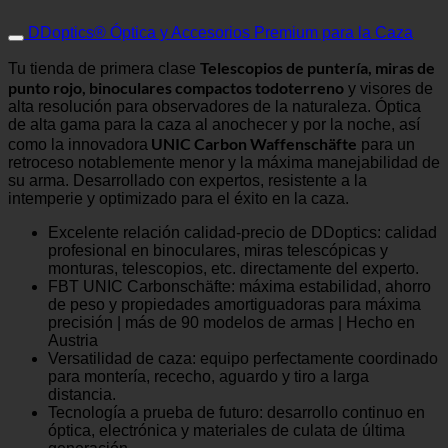
DDoptics® Óptica y Accesorios Premium para la Caza
Telescopios de puntería, miras de
Tu tienda de primera clase
punto rojo, binoculares compactos todoterreno
y visores de
alta resolución para observadores de la naturaleza. Óptica
de alta gama para la caza al anochecer y por la noche, así
UNIC Carbon Waffenschäfte
como la innovadora
para un
retroceso notablemente menor y la máxima manejabilidad de
su arma. Desarrollado con expertos, resistente a la
intemperie y optimizado para el éxito en la caza.
Excelente relación calidad-precio de DDoptics: calidad
profesional en binoculares, miras telescópicas y
monturas, telescopios, etc. directamente del experto.
FBT UNIC Carbonschäfte: máxima estabilidad, ahorro
de peso y propiedades amortiguadoras para máxima
precisión | más de 90 modelos de armas | Hecho en
Austria
Versatilidad de caza: equipo perfectamente coordinado
para montería, rececho, aguardo y tiro a larga
distancia.
Tecnología a prueba de futuro: desarrollo continuo en
óptica, electrónica y materiales de culata de última