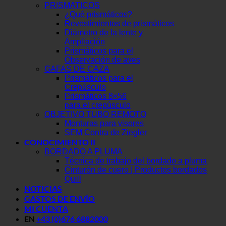
PRISMATICOS
¿Qué prismáticos?
Revestimientos de prismáticos
Diámetro de la lente y
Ampliación
Prismáticos para el
Observación de aves
GAFAS DE CAZA
Prismáticos para el
Crepúsculo
Prismáticos 8×56
para el crepúsculo
OBJETIVO TUBO REMOTO
Monturas para visores
SEM Contra de Ziegler
CONOCIMIENTO II
BORDADO A PLUMA
Técnica de trabajo del bordado a pluma
Cinturón de cuero | Productos bordados
Quill
NOTICIAS
GASTOS DE ENVÍO
MI CUENTA
EN
+43 (0)676 6882000