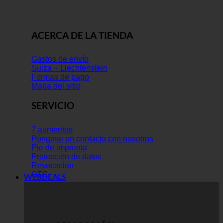
ACERCA DE LA TIENDA
Gastos de envío
Suiza + Liechtenstein
Formas de pago
Mapa del sitio
SERVICIO
7 aumentos
Póngase en contacto con nosotros
Pie de imprenta
Protección de datos
Revocación
GTC
WEBDEALS