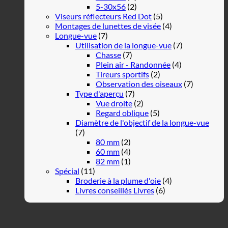
5-30x56
(2)
Viseurs réflecteurs Red Dot
(5)
Montages de lunettes de visée
(4)
Longue-vue
(7)
Utilisation de la longue-vue
(7)
Chasse
(7)
Plein air - Randonnée
(4)
Tireurs sportifs
(2)
Observation des oiseaux
(7)
Type d'aperçu
(7)
Vue droite
(2)
Regard oblique
(5)
Diamètre de l'objectif de la longue-vue
(7)
80 mm
(2)
60 mm
(4)
82 mm
(1)
Spécial
(11)
Broderie à la plume d'oie
(4)
Livres conseillés Livres
(6)