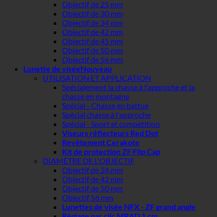
Objectif de 25 mm
Objectif de 30 mm
Objectif de 34 mm
Objectif de 42 mm
Objectif de 45 mm
Objectif de 50 mm
Objectif de 56 mm
Lunette de visée
UTILISATION ET APPLICATION
Spécialement la chasse à l'approche et la
chasse en montagne
Spécial - Chasse en battue
Spécial chasse à l'approche
Spécial - Sport et compétition
Viseurs réflecteurs Red Dot
Revêtement Cerakote
Kit de protection ZF Flip Cap
DIAMÈTRE DE L'OBJECTIF
Objectif de 24 mm
Objectif de 42 mm
Objectif de 50 mm
Objectif 56 mm
Lunettes de visée NFX - ZF grand angle
Réglage par clic MRAD 1 cm