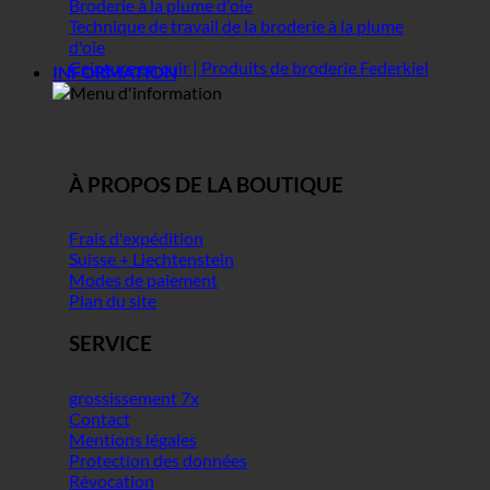
Broderie à la plume d'oie
Technique de travail de la broderie à la plume
d'oie
Ceinture en cuir | Produits de broderie Federkiel
INFORMATION
À PROPOS DE LA BOUTIQUE
Frais d'expédition
Suisse + Liechtenstein
Modes de paiement
Plan du site
SERVICE
grossissement 7x
Contact
Mentions légales
Protection des données
Révocation