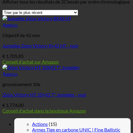
Afficher tous les résultats de 2
Classés par ordre chronologique
Aperçu
Objectif de 42 mm
Jumelles Zeiss Victory 8×42 HT - noir
€
1.705,85
Conseil d'achat sur Amazon
Aperçu
grossissement 10x
Zeiss Victory HT 10×42 T* Jumelles - noir
€
1.774,00
Conseil d'achat dans la boutique Amazon
Actions
(15)
Armes Tige en carbone UNIC | Fine Ballistic