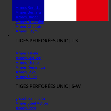
Armes Beretta
Armes Bergara
Armes Blaser
Armes Browning
FR
Armes Chapuis
Armes Heym
TIGES PERFORÉES UNIC | J-S
Armes Jakele
Armes Mauser
Armes Merkel
Armes Remington
Armes Sako
Armes Sauer
TIGES PERFORÉES UNIC | S-W
grossissement 7x
Armes Steel Action
Armes Steyr