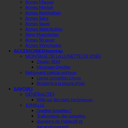
Armes Mauser
Armes Merkel
Armes Remington
Armes Sako
Armes Sauer
Armes Steel Action
Steyr Mannlicher
Armes Strasser
Armes Winchester
ACCESSOIRES
MONTAGE DE LA LUNETTE DE VISÉE
Ziegler SEM
Montage Dentler
Nettoyant spécial optique
Livres conseillés Livres
Broderie à la plume d'oie
SAVOIR I
GÉNÉRALITÉS
Wiki sur les mots techniques
JUMELLE
Quelles jumelles ?
Traitements des jumelles
diamètre de l'objectif et
Agrandissement