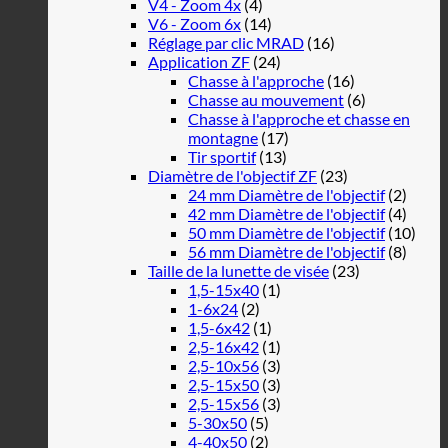
V4 - Zoom 4x
(4)
V6 - Zoom 6x
(14)
Réglage par clic MRAD
(16)
Application ZF
(24)
Chasse à l'approche
(16)
Chasse au mouvement
(6)
Chasse à l'approche et chasse en
montagne
(17)
Tir sportif
(13)
Diamètre de l'objectif ZF
(23)
24 mm Diamètre de l'objectif
(2)
42 mm Diamètre de l'objectif
(4)
50 mm Diamètre de l'objectif
(10)
56 mm Diamètre de l'objectif
(8)
Taille de la lunette de visée
(23)
1,5-15x40
(1)
1-6x24
(2)
1,5-6x42
(1)
2,5-16x42
(1)
2,5-10x56
(3)
2,5-15x50
(3)
2,5-15x56
(3)
5-30x50
(5)
4-40x50
(2)