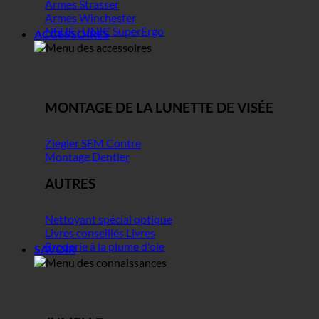
Armes Strasser
Armes Winchester
NEUF : UNIC SuperErgo
ACCESSOIRES
MONTAGE DE LA LUNETTE DE VISÉE
Ziegler SEM Contre
Montage Dentler
AUTRES
Nettoyant spécial optique
Livres conseillés Livres
Broderie à la plume d'oie
SAVOIR