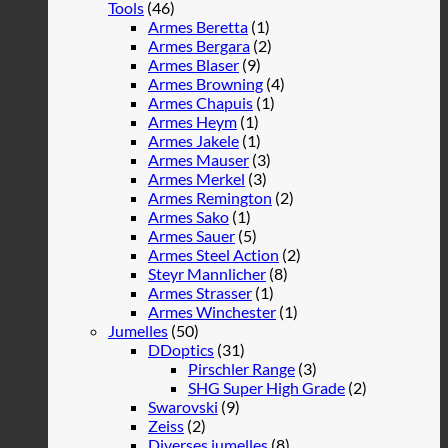
Tools
(46)
Armes Beretta
(1)
Armes Bergara
(2)
Armes Blaser
(9)
Armes Browning
(4)
Armes Chapuis
(1)
Armes Heym
(1)
Armes Jakele
(1)
Armes Mauser
(3)
Armes Merkel
(3)
Armes Remington
(2)
Armes Sako
(1)
Armes Sauer
(5)
Armes Steel Action
(2)
Steyr Mannlicher
(8)
Armes Strasser
(1)
Armes Winchester
(1)
Jumelles
(50)
DDoptics
(31)
Pirschler Range
(3)
SHG Super High Grade
(2)
Swarovski
(9)
Zeiss
(2)
Diverses jumelles
(8)