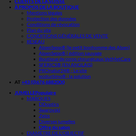
CLIENTS DE LA SUISSE
À PROPOS DE LA BOUTIQUE
Mentions légales
Protection des données
Conditions de révocation
Plan du site
CONDITIONS GÉNÉRALES DE VENTE
RÉSEAU
AlpenSepp® (le petit bonhomme des Alpes)
AlpenSepp® | édition sauvage
Boutique de corps chirurgicaux VetMetCare
SFERICS® (EN ANGLAIS)
PROnatur24® - Le site
ecoturbino® : la solution
AT
+43 (0)676 6882000
JUMELLE
MARQUES
DDoptics
Swarovski
Zeiss
Diverses jumelles
Offre du salon
DIAMÈTRE DE L'OBJECTIF