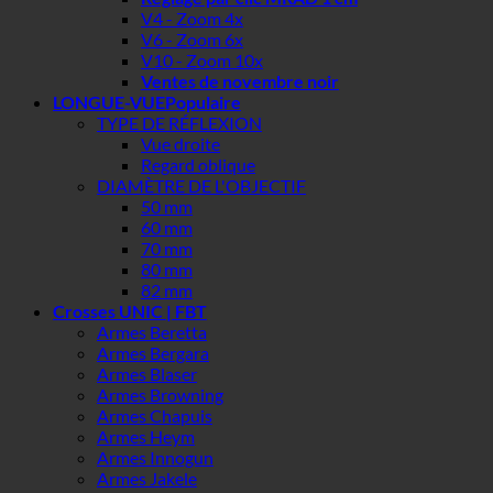
V4 - Zoom 4x
V6 - Zoom 6x
V10 - Zoom 10x
Ventes de novembre noir
LONGUE-VUE
TYPE DE RÉFLEXION
Vue droite
Regard oblique
DIAMÈTRE DE L'OBJECTIF
50 mm
60 mm
70 mm
80 mm
82 mm
Crosses UNIC | FBT
Armes Beretta
Armes Bergara
Armes Blaser
Armes Browning
Armes Chapuis
Armes Heym
Armes Innogun
Armes Jakele