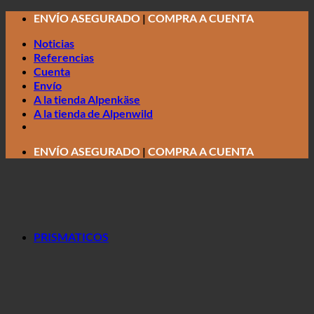
Saltar
ENVÍO ASEGURADO
|
COMPRA A CUENTA
al
contenido
Noticias
Referencias
Cuenta
Envío
A la tienda Alpenkäse
A la tienda de Alpenwild
ENVÍO ASEGURADO
|
COMPRA A CUENTA
PRISMATICOS