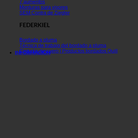
7 aumentos
Monturas para visores
SEM Contra de Ziegler
FEDERKIEL
Bordado a pluma
Técnica de trabajo del bordado a pluma
Cinturón de cuero | Productos bordados Quill
INFORMACIÓN