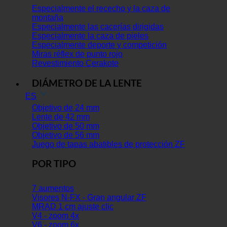
Especialmente el rececho y la caza de
montaña
Especialmente las cacerías dirigidas
Especialmente la caza de pieles
Especialmente deporte y competición
Miras réflex de punto rojo
Revestimiento Cerakote
DIÁMETRO DE LA LENTE
ES
Objetivo de 24 mm
Lente de 42 mm
Objetivo de 50 mm
Objetivo de 56 mm
Juego de tapas abatibles de protección ZF
POR TIPO
7 aumentos
Visores N-FX - Gran angular ZF
MRAD 1 cm ajuste clic
V4 - zoom 4x
V6 - zoom 6x