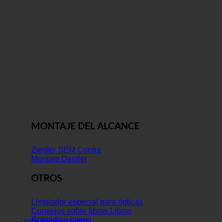
MONTAJE DEL ALCANCE
Ziegler SEM Contra
Montaje Dentler
OTROS
Limpiador especial para ópticas
Consejos sobre libros Libros
Bordado a pluma
CONOCIMIENTO