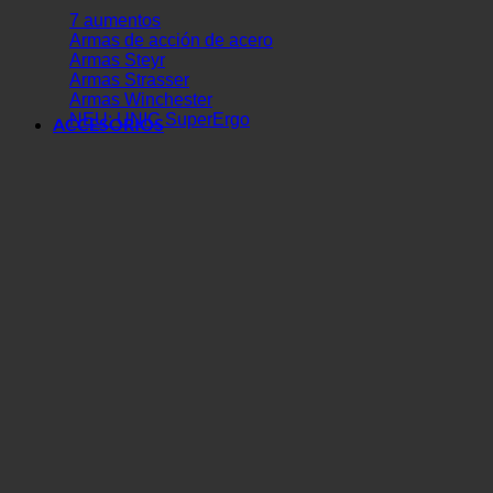
7 aumentos
Armas de acción de acero
Armas Steyr
Armas Strasser
Armas Winchester
NEU: UNIC SuperErgo
ACCESORIOS