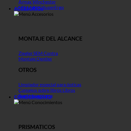
Armas Winchester
NEU: UNIC SuperErgo
ACCESORIOS
MONTAJE DEL ALCANCE
Ziegler SEM Contra
Montaje Dentler
OTROS
Limpiador especial para ópticas
Consejos sobre libros Libros
Bordado a pluma
CONOCIMIENTO
PRISMATICOS