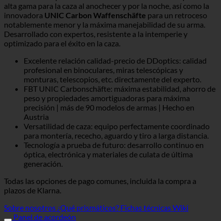
alta gama para la caza al anochecer y por la noche, así como la
innovadora
UNIC Carbon Waffenschäfte
para un retroceso
notablemente menor y la máxima manejabilidad de su arma.
Desarrollado con expertos, resistente a la intemperie y
optimizado para el éxito en la caza.
Excelente relación calidad-precio de DDoptics: calidad
profesional en binoculares, miras telescópicas y
monturas, telescopios, etc. directamente del experto.
FBT UNIC Carbonschäfte: máxima estabilidad, ahorro de
peso y propiedades amortiguadoras para máxima
precisión | más de 90 modelos de armas | Hecho en
Austria
Versatilidad de caza: equipo perfectamente coordinado
para montería, rececho, aguardo y tiro a larga distancia.
Tecnología a prueba de futuro: desarrollo continuo en
óptica, electrónica y materiales de culata de última
generación.
Todas las opciones de pago comunes, incluida la compra a
plazos de Klarna.
Sobre nosotros
¿Qué prismáticos?
Fichas técnicas Wiki
Panel de acordeón