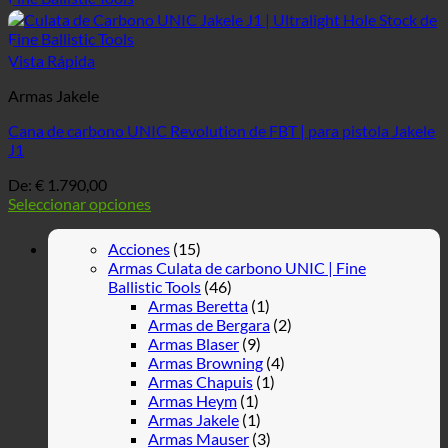
Vista Rápida
Armas Jakele
Cana de carbono UNIC Revolution de FBT | para pistola Jakele
J1
De:
€
1.790,00
Seleccionar opciones
Acciones
(15)
Armas Culata de carbono UNIC | Fine
Ballistic Tools
(46)
Armas Beretta
(1)
Armas de Bergara
(2)
Armas Blaser
(9)
Armas Browning
(4)
Armas Chapuis
(1)
Armas Heym
(1)
Armas Jakele
(1)
Armas Mauser
(3)