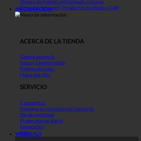
Técnica de trabajo del bordado a pluma
Cinturón de cuero | Productos bordados Quill
INFORMACIÓN
ACERCA DE LA TIENDA
Gastos de envío
Suiza + Liechtenstein
Formas de pago
Mapa del sitio
SERVICIO
7 aumentos
Póngase en contacto con nosotros
Pie de imprenta
Protección de datos
Revocación
GTC
WEBDEALS