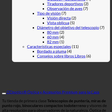
Tiradores deportivos
(2)
Observación de aves
(7)
Tipo de visión
(7)
Visión directa
(2)
Vista oblicua
(5)
Diámetro del objetivo del telescopio
(7)
80 mm
(2)
60 mm
(4)
82 mm
(1)
Características especiales
(11)
Bordado a pluma
(4)
Consejos sobre libros Libros
(6)
DDoptics® Óptica y Accesorios Premium para la Caza
Tu tienda de primera clase
Telescopios de puntería, miras de
punto rojo, binoculares compactos todoterreno
y visores de
alta resolución para observadores de la naturaleza. Óptica de