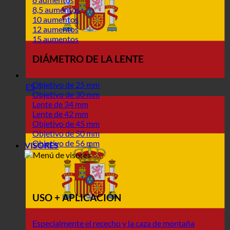
8,5 aumentos
10 aumentos
12 aumentos
15 aumentos
DIÁMETRO DE LA LENTE
Objetivo de 25 mm
ES
Objetivo de 30 mm
Lente de 34 mm
Lente de 42 mm
Objetivo de 45 mm
Objetivo de 50 mm
Objetivo de 56 mm
VISORES
USO + APLICACIÓN
Especialmente el rececho y la caza de montaña