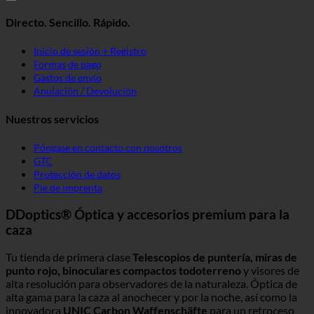
Directo. Sencillo. Rápido.
Inicio de sesión + Registro
Formas de pago
Gastos de envío
Anulación / Devolución
Nuestros servicios
Póngase en contacto con nosotros
GTC
Protección de datos
Pie de imprenta
DDoptics® Óptica y accesorios premium para la
caza
Tu tienda de primera clase
Telescopios de puntería, miras de
punto rojo, binoculares compactos todoterreno
y visores de
alta resolución para observadores de la naturaleza. Óptica de
alta gama para la caza al anochecer y por la noche, así como la
innovadora
UNIC Carbon Waffenschäfte
para un retroceso