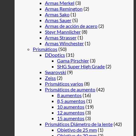
Armas Merkel
(3)
Armas Remington
(2)
Armas Sako
(1)
Armas Sauer
(5)
Armas de acción de acero
(2)
Steyr Mannlicher
(8)
Armas Strasser
(1)
Armas Winchester
(1)
Prismáticos
(50)
DDoptics
(31)
Gama Pirschler
(3)
SHG Super High Grade
(2)
Swarovski
(9)
Zeiss
(2)
Prismáticos varios
(8)
Prismáticos de aumento
(42)
8 aumentos
(16)
8,5 aumentos
(1)
10 aumentos
(19)
12 aumentos
(3)
15 aumentos
(3)
Prismáticos Diámetro de la lente
(42)
Objetivo de 25 mm
(1)
Objetivo de 30 mm
(2)