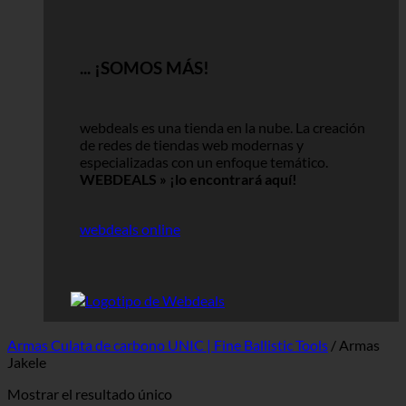
... ¡SOMOS MÁS!
webdeals es una tienda en la nube.
La creación
de redes de tiendas web modernas y
especializadas con un enfoque temático.
WEBDEALS »
¡lo encontrará aquí!
webdeals online
Armas Culata de carbono UNIC | Fine Ballistic Tools
/
Armas
Jakele
Mostrar el resultado único