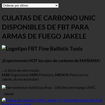
CULATAS DE CARBONO UNIC
DISPONIBLES DE FBT PARA
ARMAS DE FUEGO JAKELE
¡Experimente HOY los ejes de carbono de MAÑANA!
... o dicho de otro modo:
MÁS
Ergonomía,
MÁS
Precisión,
MENOS
Peso con su
Jakele
¡Arma estándar!
Jakele