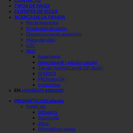
TIPOS DE PAGO
CLIENTES DE SUIZA
ACERCA DE LA TIENDA
Pie de imprenta
Protección de datos
Disposiciones de anulación
Mapa del sitio
GTC
RED
AlpenSepp
AlpenSepp® | edición salvaje
Tienda VetMetCare® OP-Body
SFERICS
PROnatur24
ecoturbino
EN
+43 (0)676 6882000
PRISMATICOS
MARCAS
DDoptics
Swarovski
Zeiss
Prismáticos varios