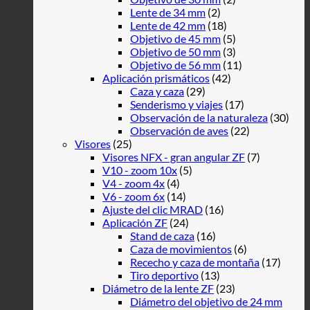
Lente de 34 mm
(2)
Lente de 42 mm
(18)
Objetivo de 45 mm
(5)
Objetivo de 50 mm
(3)
Objetivo de 56 mm
(11)
Aplicación prismáticos
(42)
Caza y caza
(29)
Senderismo y viajes
(17)
Observación de la naturaleza
(30)
Observación de aves
(22)
Visores
(25)
Visores NFX - gran angular ZF
(7)
V10 - zoom 10x
(5)
V4 - zoom 4x
(4)
V6 - zoom 6x
(14)
Ajuste del clic MRAD
(16)
Aplicación ZF
(24)
Stand de caza
(16)
Caza de movimientos
(6)
Rececho y caza de montaña
(17)
Tiro deportivo
(13)
Diámetro de la lente ZF
(23)
Diámetro del objetivo de 24 mm