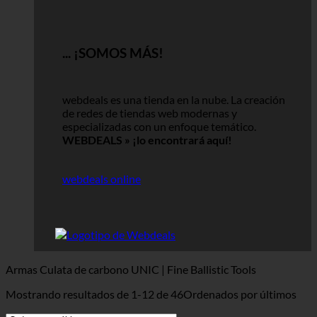
... ¡SOMOS MÁS!
webdeals es una tienda en la nube.
La creación
de redes de tiendas web modernas y
especializadas con un enfoque temático.
WEBDEALS »
¡lo encontrará aquí!
webdeals online
Armas Culata de carbono UNIC | Fine Ballistic Tools
Mostrando resultados de 1-12 de 46
Ordenados por últimos