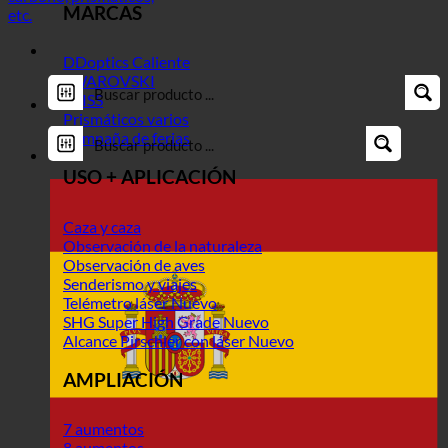
MARCAS
DDoptics
SWAROVSKI
ZEISS
Prismáticos varios
Campaña de ferias
USO + APLICACIÓN
Caza y caza
Observación de la naturaleza
Observación de aves
Senderismo y viajes
Telémetro láser
SHG Super High Grade
Alcance Pirschler con láser
AMPLIACIÓN
7 aumentos
8 aumentos