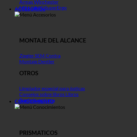
Armas Winchester
NEU: UNIC SuperErgo
ACCESORIOS
MONTAJE DEL ALCANCE
Ziegler SEM Contra
Montaje Dentler
OTROS
Limpiador especial para ópticas
Consejos sobre libros Libros
Bordado a pluma
CONOCIMIENTO
PRISMATICOS