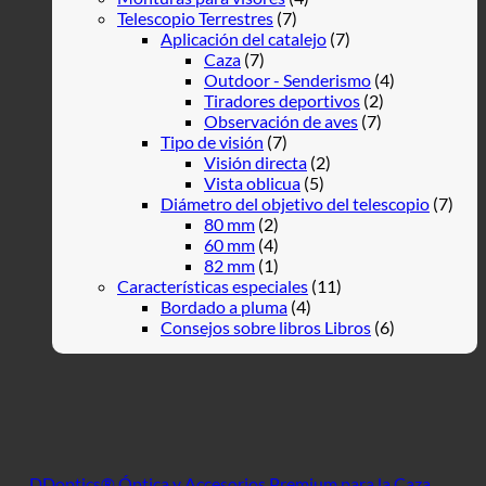
Telescopio Terrestres
(7)
Aplicación del catalejo
(7)
Caza
(7)
Outdoor - Senderismo
(4)
Tiradores deportivos
(2)
Observación de aves
(7)
Tipo de visión
(7)
Visión directa
(2)
Vista oblicua
(5)
Diámetro del objetivo del telescopio
(7)
80 mm
(2)
60 mm
(4)
82 mm
(1)
Características especiales
(11)
Bordado a pluma
(4)
Consejos sobre libros Libros
(6)
DDoptics® Óptica y Accesorios Premium para la Caza