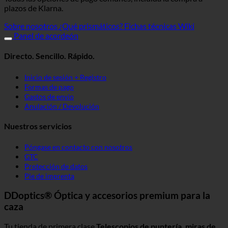
plazos de Klarna.
Sobre nosotros
¿Qué prismáticos?
Fichas técnicas Wiki
Panel de acordeón
Directo. Sencillo. Rápido.
Inicio de sesión + Registro
Formas de pago
Gastos de envío
Anulación / Devolución
Nuestros servicios
Póngase en contacto con nosotros
GTC
Protección de datos
Pie de imprenta
DDoptics® Óptica y accesorios premium para la
caza
Tu tienda de primera clase
Telescopios de puntería, miras de