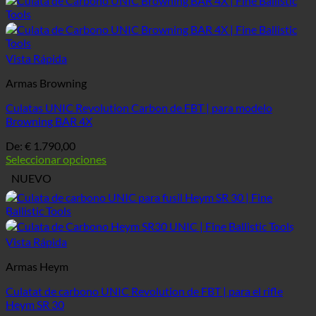
Vista Rápida
Armas Browning
Culatas UNIC Revolution Carbon de FBT | para modelo
Browning BAR 4X
De:
€
1.790,00
Seleccionar opciones
NUEVO
Vista Rápida
Armas Heym
Culatat de carbono UNIC Revolution de FBT | para el rifle
Heym SR 30