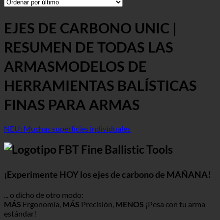
EJES DE CARBONO UNIC |
RESUMEN DE TODAS LAS
ARMAS
MODELOS DE
HERRAMIENTAS BALÍSTICAS
FINAS PARA ARMAS
NEU: Muchas superficies individuales
¡Experimente HOY los ejes de carbono de MAÑANA!
... o dicho de otro modo:
MÁS
Ergonomía,
MÁS
Precisión,
MENOS
¡Pesa con tu arma
estándar!