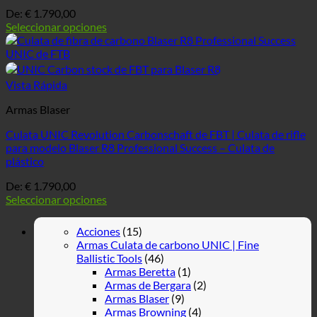
De:
€
1.790,00
Seleccionar opciones
Vista Rápida
Armas Blaser
Culata UNIC Revolution Carbonschaft de FBT | Culata de rifle
para modelo Blaser R8 Professional Success – Culata de
plástico
De:
€
1.790,00
Seleccionar opciones
Acciones
(15)
Armas Culata de carbono UNIC | Fine
Ballistic Tools
(46)
Armas Beretta
(1)
Armas de Bergara
(2)
Armas Blaser
(9)
Armas Browning
(4)