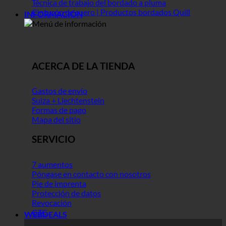
Técnica de trabajo del bordado a pluma
Cinturón de cuero | Productos bordados Quill
INFORMACIÓN
ACERCA DE LA TIENDA
Gastos de envío
Suiza + Liechtenstein
Formas de pago
Mapa del sitio
SERVICIO
7 aumentos
Póngase en contacto con nosotros
Pie de imprenta
Protección de datos
Revocación
GTC
WEBDEALS