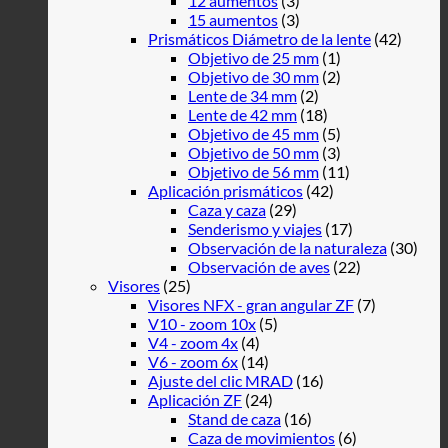
12 aumentos
(3)
15 aumentos
(3)
Prismáticos Diámetro de la lente
(42)
Objetivo de 25 mm
(1)
Objetivo de 30 mm
(2)
Lente de 34 mm
(2)
Lente de 42 mm
(18)
Objetivo de 45 mm
(5)
Objetivo de 50 mm
(3)
Objetivo de 56 mm
(11)
Aplicación prismáticos
(42)
Caza y caza
(29)
Senderismo y viajes
(17)
Observación de la naturaleza
(30)
Observación de aves
(22)
Visores
(25)
Visores NFX - gran angular ZF
(7)
V10 - zoom 10x
(5)
V4 - zoom 4x
(4)
V6 - zoom 6x
(14)
Ajuste del clic MRAD
(16)
Aplicación ZF
(24)
Stand de caza
(16)
Caza de movimientos
(6)