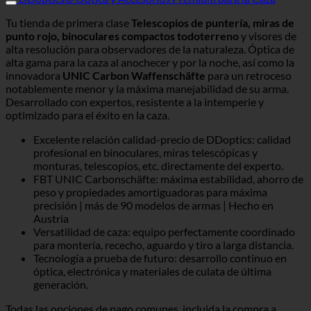
Tu tienda de primera clase
Telescopios de puntería, miras de
punto rojo, binoculares compactos todoterreno
y visores de
alta resolución para observadores de la naturaleza. Óptica de
alta gama para la caza al anochecer y por la noche, así como la
innovadora
UNIC Carbon Waffenschäfte
para un retroceso
notablemente menor y la máxima manejabilidad de su arma.
Desarrollado con expertos, resistente a la intemperie y
optimizado para el éxito en la caza.
Excelente relación calidad-precio de DDoptics: calidad
profesional en binoculares, miras telescópicas y
monturas, telescopios, etc. directamente del experto.
FBT UNIC Carbonschäfte: máxima estabilidad, ahorro de
peso y propiedades amortiguadoras para máxima
precisión | más de 90 modelos de armas | Hecho en
Austria
Versatilidad de caza: equipo perfectamente coordinado
para montería, rececho, aguardo y tiro a larga distancia.
Tecnología a prueba de futuro: desarrollo continuo en
óptica, electrónica y materiales de culata de última
generación.
Todas las opciones de pago comunes, incluida la compra a