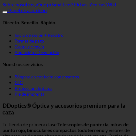
Sobre nosotros
¿Qué prismáticos?
Fichas técnicas Wiki
Panel de acordeón
Directo. Sencillo. Rápido.
Inicio de sesión + Registro
Formas de pago
Gastos de envío
Anulación / Devolución
Nuestros servicios
Póngase en contacto con nosotros
GTC
Protección de datos
Pie de imprenta
DDoptics® Óptica y accesorios premium para la
caza
Tu tienda de primera clase
Telescopios de puntería, miras de
punto rojo, binoculares compactos todoterreno
y visores de
alta resolución para observadores de la naturaleza. Óptica de