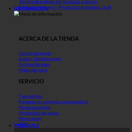
Técnica de trabajo del bordado a pluma
Cinturón de cuero | Productos bordados Quill
INFORMACIÓN
ACERCA DE LA TIENDA
Gastos de envío
Suiza + Liechtenstein
Formas de pago
Mapa del sitio
SERVICIO
7 aumentos
Póngase en contacto con nosotros
Pie de imprenta
Protección de datos
Revocación
GTC
WEBDEALS