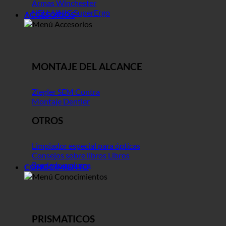
Armas Winchester
NEU: UNIC SuperErgo
ACCESORIOS
MONTAJE DEL ALCANCE
Ziegler SEM Contra
Montaje Dentler
OTROS
Limpiador especial para ópticas
Consejos sobre libros Libros
Bordado a pluma
CONOCIMIENTO
PRISMATICOS