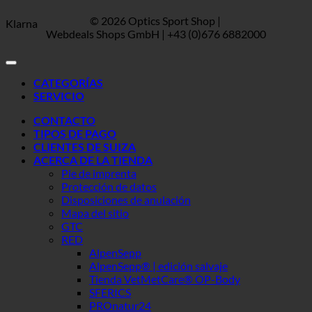
© 2026 Optics Sport Shop |
Klarna
Webdeals Shops GmbH | +43 (0)676 6882000
CATEGORÍAS
SERVICIO
CONTACTO
TIPOS DE PAGO
CLIENTES DE SUIZA
ACERCA DE LA TIENDA
Pie de imprenta
Protección de datos
Disposiciones de anulación
Mapa del sitio
GTC
RED
AlpenSepp
AlpenSepp® | edición salvaje
Tienda VetMetCare® OP-Body
SFERICS
PROnatur24