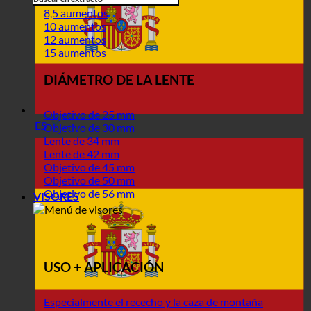
8,5 aumentos
10 aumentos
12 aumentos
15 aumentos
DIÁMETRO DE LA LENTE
Objetivo de 25 mm
ES
Objetivo de 30 mm
Lente de 34 mm
Lente de 42 mm
Objetivo de 45 mm
Objetivo de 50 mm
Objetivo de 56 mm
VISORES
USO + APLICACIÓN
Especialmente el rececho y la caza de montaña