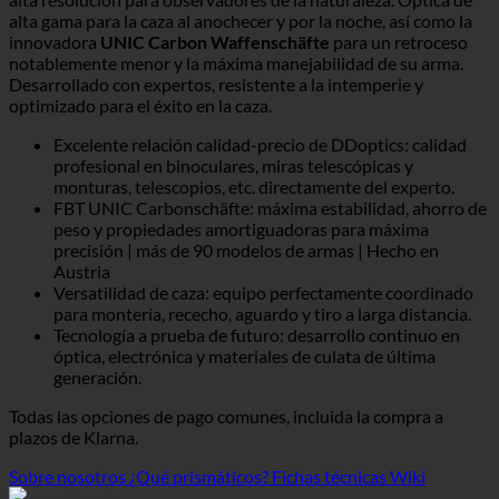
alta gama para la caza al anochecer y por la noche, así como la
innovadora
UNIC Carbon Waffenschäfte
para un retroceso
notablemente menor y la máxima manejabilidad de su arma.
Desarrollado con expertos, resistente a la intemperie y
optimizado para el éxito en la caza.
Excelente relación calidad-precio de DDoptics: calidad
profesional en binoculares, miras telescópicas y
monturas, telescopios, etc. directamente del experto.
FBT UNIC Carbonschäfte: máxima estabilidad, ahorro de
peso y propiedades amortiguadoras para máxima
precisión | más de 90 modelos de armas | Hecho en
Austria
Versatilidad de caza: equipo perfectamente coordinado
para montería, rececho, aguardo y tiro a larga distancia.
Tecnología a prueba de futuro: desarrollo continuo en
óptica, electrónica y materiales de culata de última
generación.
Todas las opciones de pago comunes, incluida la compra a
plazos de Klarna.
Sobre nosotros
¿Qué prismáticos?
Fichas técnicas Wiki