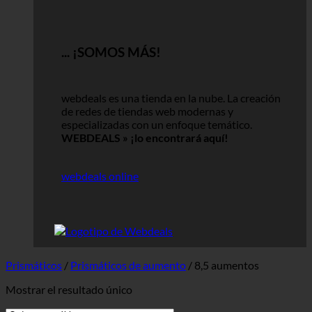
... ¡SOMOS MÁS!
webdeals es una tienda en la nube.
La creación
de redes de tiendas web modernas y
especializadas con un enfoque temático.
WEBDEALS »
¡lo encontrará aquí!
webdeals online
Prismáticos
/
Prismáticos de aumento
/
8,5 aumentos
Mostrar el resultado único