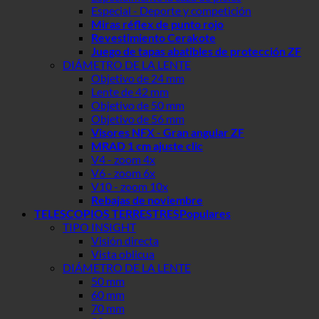
Especial - Deporte y competición
Miras réflex de punto rojo
Revestimiento Cerakote
Juego de tapas abatibles de protección ZF
DIÁMETRO DE LA LENTE
Objetivo de 24 mm
Lente de 42 mm
Objetivo de 50 mm
Objetivo de 56 mm
Visores NFX - Gran angular ZF
MRAD 1 cm ajuste clic
V4 - zoom 4x
V6 - zoom 6x
V10 - zoom 10x
Rebajas de noviembre
TELESCOPIOS TERRESTRES
TIPO INSIGHT
Visión directa
Vista oblicua
DIÁMETRO DE LA LENTE
50 mm
60 mm
70 mm