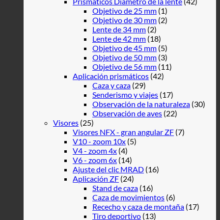
Prismáticos Diámetro de la lente
(42)
Objetivo de 25 mm
(1)
Objetivo de 30 mm
(2)
Lente de 34 mm
(2)
Lente de 42 mm
(18)
Objetivo de 45 mm
(5)
Objetivo de 50 mm
(3)
Objetivo de 56 mm
(11)
Aplicación prismáticos
(42)
Caza y caza
(29)
Senderismo y viajes
(17)
Observación de la naturaleza
(30)
Observación de aves
(22)
Visores
(25)
Visores NFX - gran angular ZF
(7)
V10 - zoom 10x
(5)
V4 - zoom 4x
(4)
V6 - zoom 6x
(14)
Ajuste del clic MRAD
(16)
Aplicación ZF
(24)
Stand de caza
(16)
Caza de movimientos
(6)
Rececho y caza de montaña
(17)
Tiro deportivo
(13)