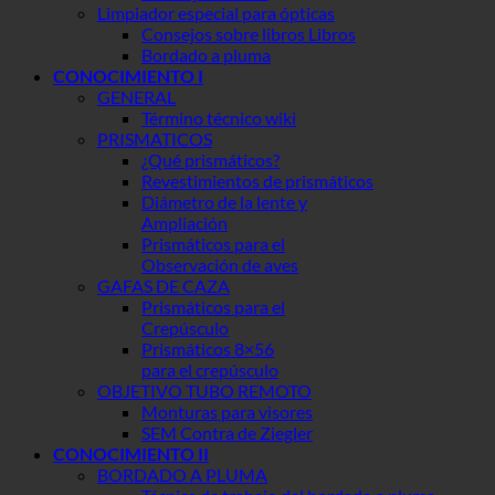
Limpiador especial para ópticas
Consejos sobre libros Libros
Bordado a pluma
CONOCIMIENTO I
GENERAL
Término técnico wiki
PRISMATICOS
¿Qué prismáticos?
Revestimientos de prismáticos
Diámetro de la lente y
Ampliación
Prismáticos para el
Observación de aves
GAFAS DE CAZA
Prismáticos para el
Crepúsculo
Prismáticos 8×56
para el crepúsculo
OBJETIVO TUBO REMOTO
Monturas para visores
SEM Contra de Ziegler
CONOCIMIENTO II
BORDADO A PLUMA