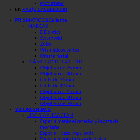
ecoturbino
EN
+43 (0)676 6882000
PRISMATICOS
MARCAS
DDoptics
Swarovski
Zeiss
Prismáticos varios
Oferta ferial
DIÁMETRO DE LA LENTE
Objetivo de 25 mm
Objetivo de 30 mm
Lente de 34 mm
Lente de 42 mm
Objetivo de 45 mm
Objetivo de 50 mm
Objetivo de 56 mm
VISORES
USO Y APLICACIÓN
Especialmente el rececho y la caza de
montaña
Especial - caza impulsada
Especialmente la caza de pieles