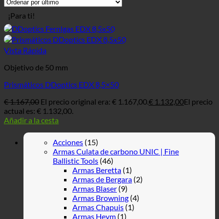
¡Para ti!
Vista Rápida
Objetivo de 50 mm
Prismáticos DDoptics EDX 8,5×50
€
1.167,00
El precio original era: € 1.167,00.
€
1.132,00
El precio
actual es: € 1.132,00.
Añadir a la cesta
Acciones
(15)
Armas Culata de carbono UNIC | Fine
Ballistic Tools
(46)
Armas Beretta
(1)
Armas de Bergara
(2)
Armas Blaser
(9)
Armas Browning
(4)
Armas Chapuis
(1)
Armas Heym
(1)