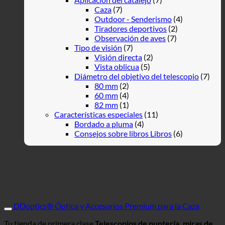
Caza
(7)
Outdoor - Senderismo
(4)
Tiradores deportivos
(2)
Observación de aves
(7)
Tipo de visión
(7)
Visión directa
(2)
Vista oblicua
(5)
Diámetro del objetivo del telescopio
(7)
80 mm
(2)
60 mm
(4)
82 mm
(1)
Características especiales
(11)
Bordado a pluma
(4)
Consejos sobre libros Libros
(6)
DDoptics® Óptica y Accesorios Premium para la Caza
Tu tienda de primera clase
Telescopios de puntería, miras de