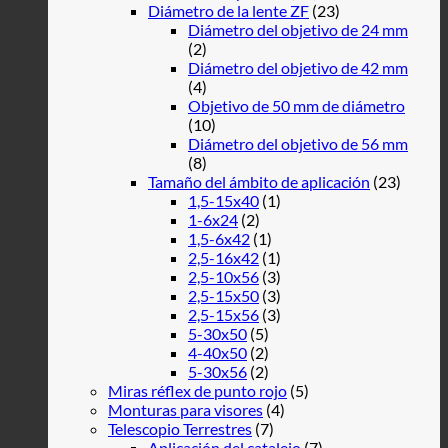
Diámetro de la lente ZF
(23)
Diámetro del objetivo de 24 mm
(2)
Diámetro del objetivo de 42 mm
(4)
Objetivo de 50 mm de diámetro
(10)
Diámetro del objetivo de 56 mm
(8)
Tamaño del ámbito de aplicación
(23)
1,5-15x40
(1)
1-6x24
(2)
1,5-6x42
(1)
2,5-16x42
(1)
2,5-10x56
(3)
2,5-15x50
(3)
2,5-15x56
(3)
5-30x50
(5)
4-40x50
(2)
5-30x56
(2)
Miras réflex de punto rojo
(5)
Monturas para visores
(4)
Telescopio Terrestres
(7)
Aplicación del catalejo
(7)