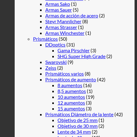
Armas Sako
(1)
Armas Sauer
(5)
Armas de acción de acero
(2)
Steyr Mannlicher
(8)
Armas Strasser
(1)
Armas Winchester
(1)
Prismáticos
(50)
DDoptics
(31)
Gama Pirschler
(3)
SHG Super High Grade
(2)
Swarovski
(9)
Zeiss
(2)
Prismáticos varios
(8)
Prismáticos de aumento
(42)
8 aumentos
(16)
8,5 aumentos
(1)
10 aumentos
(19)
12 aumentos
(3)
15 aumentos
(3)
Prismáticos Diámetro de la lente
(42)
Objetivo de 25 mm
(1)
Objetivo de 30 mm
(2)
Lente de 34 mm
(2)