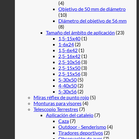
(4)
Objetivo de 50 mm de diámetro
(10)
Diámetro del objetivo de 56 mm
(8)
Tamaño del ámbito de aplicación
(23)
1,5-15x40
(1)
1-6x24
(2)
1,5-6x42
(1)
2,5-16x42
(1)
2,5-10x56
(3)
2,5-15x50
(3)
2,5-15x56
(3)
5-30x50
(5)
4-40x50
(2)
5-30x56
(2)
Miras réflex de punto rojo
(5)
Monturas para visores
(4)
Telescopio Terrestres
(7)
Aplicación del catalejo
(7)
Caza
(7)
Outdoor - Senderismo
(4)
Tiradores deportivos
(2)
Observación de aves
(7)