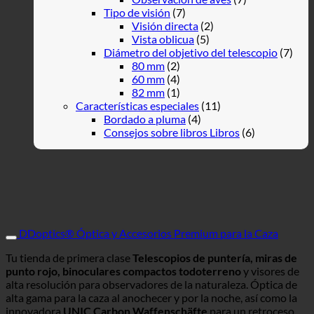
Tipo de visión
(7)
Visión directa
(2)
Vista oblicua
(5)
Diámetro del objetivo del telescopio
(7)
80 mm
(2)
60 mm
(4)
82 mm
(1)
Características especiales
(11)
Bordado a pluma
(4)
Consejos sobre libros Libros
(6)
DDoptics® Óptica y Accesorios Premium para la Caza
Tu tienda de primera clase
Telescopios de puntería, miras de
punto rojo, binoculares compactos todoterreno
y visores de
alta resolución para observadores de la naturaleza. Óptica de
alta gama para la caza al anochecer y por la noche, así como la
innovadora
UNIC Carbon Waffenschäfte
para un retroceso