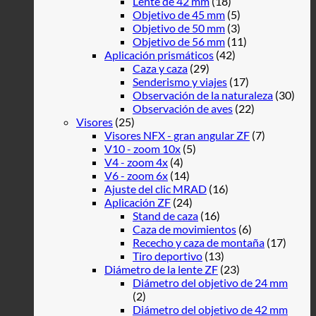
Lente de 42 mm
(18)
Objetivo de 45 mm
(5)
Objetivo de 50 mm
(3)
Objetivo de 56 mm
(11)
Aplicación prismáticos
(42)
Caza y caza
(29)
Senderismo y viajes
(17)
Observación de la naturaleza
(30)
Observación de aves
(22)
Visores
(25)
Visores NFX - gran angular ZF
(7)
V10 - zoom 10x
(5)
V4 - zoom 4x
(4)
V6 - zoom 6x
(14)
Ajuste del clic MRAD
(16)
Aplicación ZF
(24)
Stand de caza
(16)
Caza de movimientos
(6)
Rececho y caza de montaña
(17)
Tiro deportivo
(13)
Diámetro de la lente ZF
(23)
Diámetro del objetivo de 24 mm
(2)
Diámetro del objetivo de 42 mm