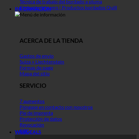
Técnica de trabajo del bordado a pluma
Cinturón de cuero | Productos bordados Quill
INFORMACIÓN
ACERCA DE LA TIENDA
Gastos de envío
Suiza + Liechtenstein
Formas de pago
Mapa del sitio
SERVICIO
7 aumentos
Póngase en contacto con nosotros
Pie de imprenta
Protección de datos
Revocación
GTC
WEBDEALS