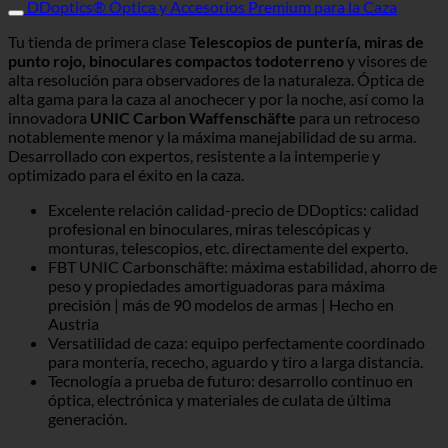
DDoptics® Óptica y Accesorios Premium para la Caza
Tu tienda de primera clase
Telescopios de puntería, miras de
punto rojo, binoculares compactos todoterreno
y visores de
alta resolución para observadores de la naturaleza. Óptica de
alta gama para la caza al anochecer y por la noche, así como la
innovadora
UNIC Carbon Waffenschäfte
para un retroceso
notablemente menor y la máxima manejabilidad de su arma.
Desarrollado con expertos, resistente a la intemperie y
optimizado para el éxito en la caza.
Excelente relación calidad-precio de DDoptics: calidad
profesional en binoculares, miras telescópicas y
monturas, telescopios, etc. directamente del experto.
FBT UNIC Carbonschäfte: máxima estabilidad, ahorro de
peso y propiedades amortiguadoras para máxima
precisión | más de 90 modelos de armas | Hecho en
Austria
Versatilidad de caza: equipo perfectamente coordinado
para montería, rececho, aguardo y tiro a larga distancia.
Tecnología a prueba de futuro: desarrollo continuo en
óptica, electrónica y materiales de culata de última
generación.