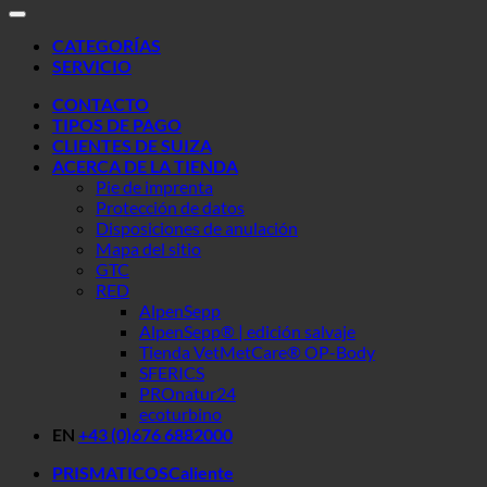
CATEGORÍAS
SERVICIO
CONTACTO
TIPOS DE PAGO
CLIENTES DE SUIZA
ACERCA DE LA TIENDA
Pie de imprenta
Protección de datos
Disposiciones de anulación
Mapa del sitio
GTC
RED
AlpenSepp
AlpenSepp® | edición salvaje
Tienda VetMetCare® OP-Body
SFERICS
PROnatur24
ecoturbino
EN
+43 (0)676 6882000
PRISMATICOS