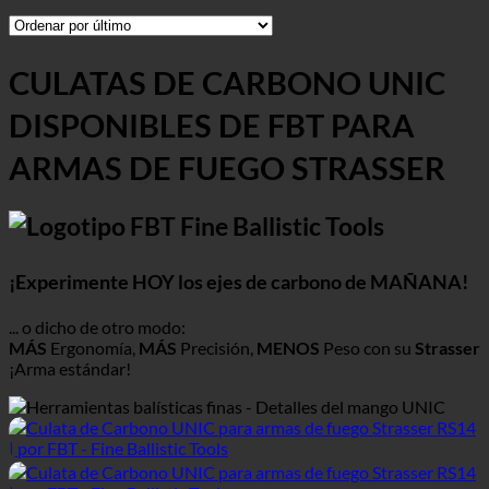
CULATAS DE CARBONO UNIC
DISPONIBLES DE FBT PARA
ARMAS DE FUEGO STRASSER
¡Experimente HOY los ejes de carbono de MAÑANA!
... o dicho de otro modo:
MÁS
Ergonomía,
MÁS
Precisión,
MENOS
Peso con su
Strasser
¡Arma estándar!