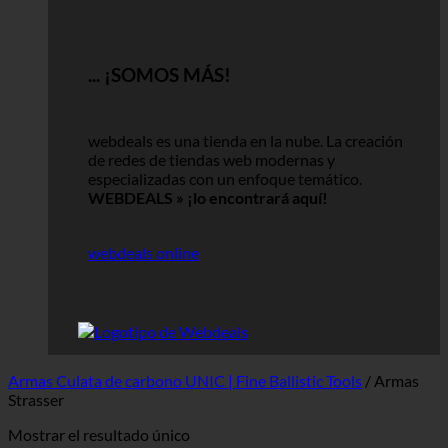
... ¡SOMOS MÁS!
webdeals es una tienda en la nube.
La creación
de redes de tiendas web modernas y
especializadas con un enfoque temático.
WEBDEALS »
¡lo encontrará aquí!
webdeals online
Armas Culata de carbono UNIC | Fine Ballistic Tools
/
Armas
Strasser
Mostrar el resultado único