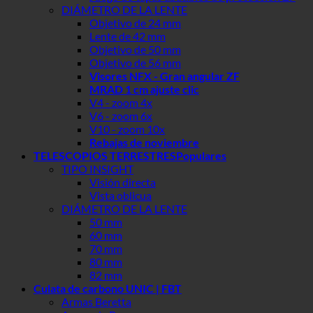
DIÁMETRO DE LA LENTE
Objetivo de 24 mm
Lente de 42 mm
Objetivo de 50 mm
Objetivo de 56 mm
Visores NFX - Gran angular ZF
MRAD 1 cm ajuste clic
V4 - zoom 4x
V6 - zoom 6x
V10 - zoom 10x
Rebajas de noviembre
TELESCOPIOS TERRESTRES
TIPO INSIGHT
Visión directa
Vista oblicua
DIÁMETRO DE LA LENTE
50 mm
60 mm
70 mm
80 mm
82 mm
Culata de carbono UNIC | FBT
Armas Beretta