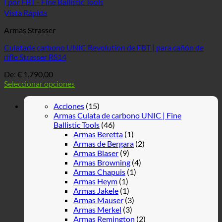
Vista Rápida
Armas Strasser
Culatade carbono UNIC Revolution de FBT | para cañón de
rifle Strasser RS14
De:
€
1.790,00
Seleccionar opciones
Acciones
(15)
Armas Culata de carbono UNIC | Fine
Ballistic Tools
(46)
Armas Beretta
(1)
Armas de Bergara
(2)
Armas Blaser
(9)
Armas Browning
(4)
Armas Chapuis
(1)
Armas Heym
(1)
Armas Jakele
(1)
Armas Mauser
(3)
Armas Merkel
(3)
Armas Remington
(2)