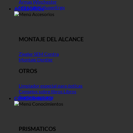
Armas Winchester
NEU: UNIC SuperErgo
ACCESORIOS
MONTAJE DEL ALCANCE
Ziegler SEM Contra
Montaje Dentler
OTROS
Limpiador especial para ópticas
Consejos sobre libros Libros
Bordado a pluma
CONOCIMIENTO
PRISMATICOS