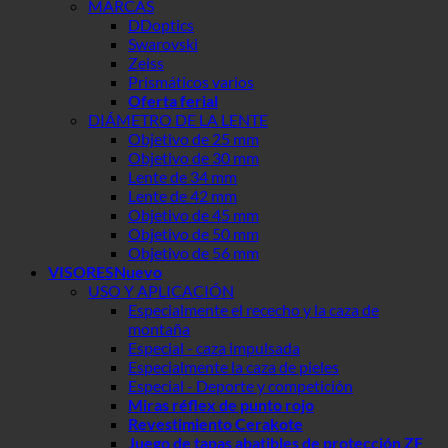
MARCAS
DDoptics
Swarovski
Zeiss
Prismáticos varios
Oferta ferial
DIÁMETRO DE LA LENTE
Objetivo de 25 mm
Objetivo de 30 mm
Lente de 34 mm
Lente de 42 mm
Objetivo de 45 mm
Objetivo de 50 mm
Objetivo de 56 mm
VISORES
USO Y APLICACIÓN
Especialmente el rececho y la caza de
montaña
Especial - caza impulsada
Especialmente la caza de pieles
Especial - Deporte y competición
Miras réflex de punto rojo
Revestimiento Cerakote
Juego de tapas abatibles de protección ZF