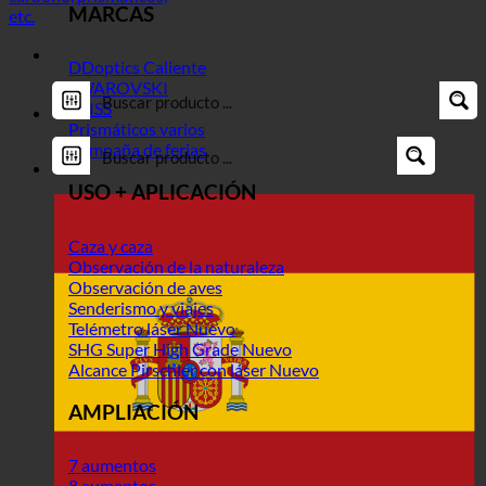
MARCAS
DDoptics
SWAROVSKI
ZEISS
Prismáticos varios
Campaña de ferias
USO + APLICACIÓN
Caza y caza
Observación de la naturaleza
Observación de aves
Senderismo y viajes
Telémetro láser
SHG Super High Grade
Alcance Pirschler con láser
AMPLIACIÓN
7 aumentos
8 aumentos