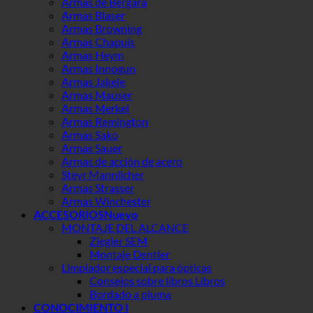
Armas de Bergara
Armas Blaser
Armas Browning
Armas Chapuis
Armas Heym
Armas Innogun
Armas Jakele
Armas Mauser
Armas Merkel
Armas Remington
Armas Sako
Armas Sauer
Armas de acción de acero
Steyr Mannlicher
Armas Strasser
Armas Winchester
ACCESORIOS
MONTAJE DEL ALCANCE
Ziegler SEM
Montaje Dentler
Limpiador especial para ópticas
Consejos sobre libros Libros
Bordado a pluma
CONOCIMIENTO I