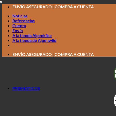
Saltar
ENVÍO ASEGURADO
|
COMPRA A CUENTA
al
Noticias
contenido
Referencias
Cuenta
Envío
A la tienda Alpenkäse
A la tienda de Alpenwild
ENVÍO ASEGURADO
|
COMPRA A CUENTA
PRISMATICOS