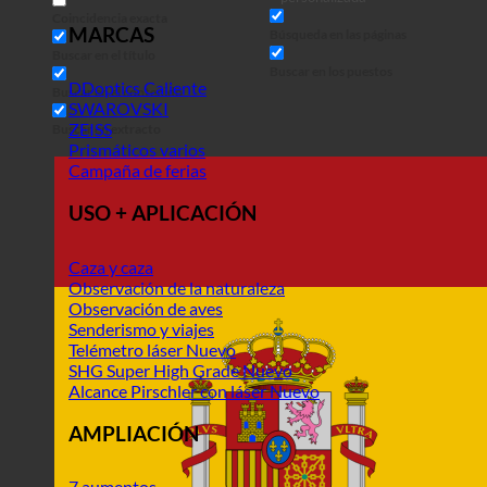
Coincidencia exacta
MARCAS
Búsqueda en las páginas
Buscar en el título
Buscar en los puestos
DDoptics
Buscar en el contenido
SWAROVSKI
ZEISS
Buscar en extracto
Prismáticos varios
Campaña de ferias
USO + APLICACIÓN
Caza y caza
Observación de la naturaleza
Observación de aves
Senderismo y viajes
Telémetro láser
SHG Super High Grade
Alcance Pirschler con láser
AMPLIACIÓN
7 aumentos