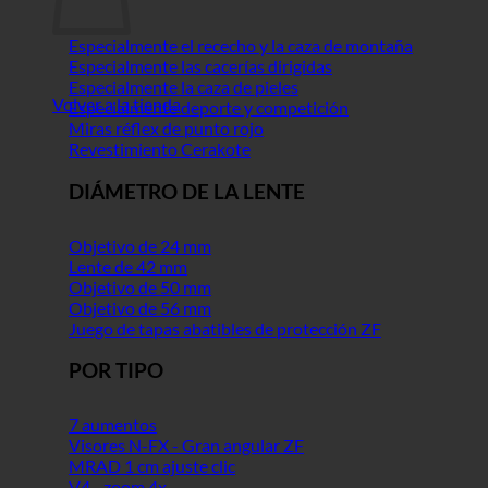
Especialmente el rececho y la caza de montaña
Especialmente las cacerías dirigidas
Especialmente la caza de pieles
Volver a la tienda
Especialmente deporte y competición
Miras réflex de punto rojo
Revestimiento Cerakote
DIÁMETRO DE LA LENTE
Objetivo de 24 mm
Lente de 42 mm
Objetivo de 50 mm
Objetivo de 56 mm
Juego de tapas abatibles de protección ZF
POR TIPO
7 aumentos
Visores N-FX - Gran angular ZF
MRAD 1 cm ajuste clic
V4 - zoom 4x