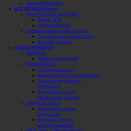
Armas Winchester
ACCESORIOS
MONTAJE DEL ALCANCE
Ziegler SEM
Montaje Dentler
Limpiador especial para ópticas
Consejos sobre libros Libros
Bordado a pluma
CONOCIMIENTO I
GENERAL
Término técnico wiki
PRISMATICOS
¿Qué prismáticos?
Revestimientos de prismáticos
Diámetro de la lente y
Ampliación
Prismáticos para el
Observación de aves
GAFAS DE CAZA
Prismáticos para el
Crepúsculo
Prismáticos 8×56
para el crepúsculo
OBJETIVO TUBO REMOTO