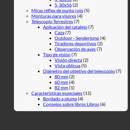
5-30x56
(2)
Miras réflex de punto rojo
(5)
Monturas para visores
(4)
Telescopio Terrestres
(7)
Aplicación del catalejo
(7)
Caza
(7)
Outdoor - Senderismo
(4)
Tiradores deportivos
(2)
Observación de aves
(7)
Tipo de visión
(7)
Visión directa
(2)
Vista oblicua
(5)
Diámetro del objetivo del telescopio
(7)
80 mm
(2)
60 mm
(4)
82 mm
(1)
Características especiales
(11)
Bordado a pluma
(4)
Consejos sobre libros Libros
(6)