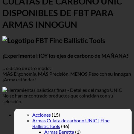
CULATAS DE CARBONO UNIC
DISPONIBLES DE FBT PARA
ARMAS INNOGUN
¡Experimente HOY los ejes de carbono de MAÑANA!
... o dicho de otro modo:
MÁS
Ergonomía,
MÁS
Precisión,
MENOS
Peso con su
Innogun
¡Arma estándar!
No se han encontrado productos que coincidan con su
selección.
Acciones
(15)
Armas Culata de carbono UNIC | Fine
Ballistic Tools
(46)
Armas Beretta
(1)