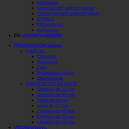
AlpenSepp
AlpenSepp® | edición salvaje
Tienda VetMetCare® OP-Body
SFERICS
PROnatur24
ecoturbino
EN
+43 (0)676 6882000
PRISMATICOS
MARCAS
DDoptics
Swarovski
Zeiss
Prismáticos varios
Oferta ferial
DIÁMETRO DE LA LENTE
Objetivo de 25 mm
Objetivo de 30 mm
Lente de 34 mm
Lente de 42 mm
Objetivo de 45 mm
Objetivo de 50 mm
Objetivo de 56 mm
VISORES