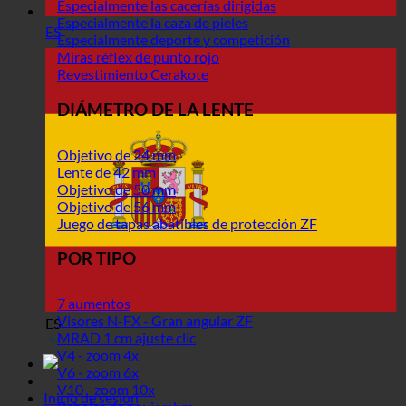
Especialmente las cacerías dirigidas
Especialmente la caza de pieles
ES
Especialmente deporte y competición
Miras réflex de punto rojo
Revestimiento Cerakote
DIÁMETRO DE LA LENTE
Objetivo de 24 mm
Lente de 42 mm
Objetivo de 50 mm
Objetivo de 56 mm
Juego de tapas abatibles de protección ZF
POR TIPO
7 aumentos
Visores N-FX - Gran angular ZF
ES
MRAD 1 cm ajuste clic
V4 - zoom 4x
V6 - zoom 6x
V10 - zoom 10x
Inicio de sesión