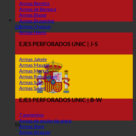
Armas Beretta
Armas de Bergara
Armas Blaser
Armas Browning
Armas Chapuis
ES
Armas Heym
EJES PERFORADOS UNIC | J-S
Armas Jakele
Armas Mauser
Armas Merkel
Armas Remington
Armas Sako
Armas Sauer
EJES PERFORADOS UNIC | B-W
7 aumentos
Armas de acción de acero
ES
Armas Steyr
Armas Strasser