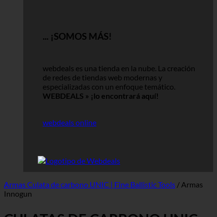
... ¡SOMOS MÁS!
webdeals es una tienda en la nube.
La creación
de redes de tiendas web modernas y
especializadas con un enfoque temático.
WEBDEALS »
¡lo encontrará aquí!
webdeals online
Armas Culata de carbono UNIC | Fine Ballistic Tools
/
Armas
Innogun