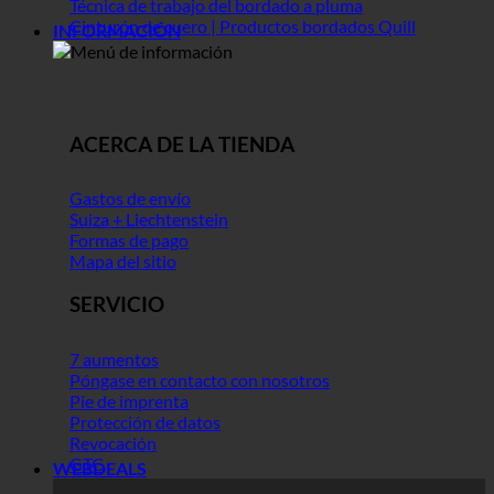
Técnica de trabajo del bordado a pluma
Cinturón de cuero | Productos bordados Quill
INFORMACIÓN
ACERCA DE LA TIENDA
Gastos de envío
Suiza + Liechtenstein
Formas de pago
Mapa del sitio
SERVICIO
7 aumentos
Póngase en contacto con nosotros
Pie de imprenta
Protección de datos
Revocación
GTC
WEBDEALS