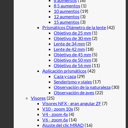
8 aumentos
(16)
8,5 aumentos
(1)
10 aumentos
(19)
12 aumentos
(3)
15 aumentos
(3)
Prismáticos Diámetro de la lente
(42)
Objetivo de 25 mm
(1)
Objetivo de 30 mm
(2)
Lente de 34 mm
(2)
Lente de 42 mm
(18)
Objetivo de 45 mm
(5)
Objetivo de 50 mm
(3)
Objetivo de 56 mm
(11)
Aplicación prismáticos
(42)
Caza y caza
(29)
Senderismo y viajes
(17)
Observación de la naturaleza
(30)
Observación de aves
(22)
Visores
(25)
Visores NFX - gran angular ZF
(7)
V10 - zoom 10x
(5)
V4 - zoom 4x
(4)
V6 - zoom 6x
(14)
Ajuste del clic MRAD
(16)