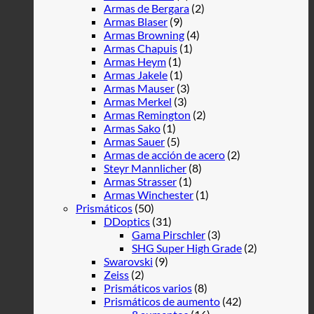
Armas de Bergara
(2)
Armas Blaser
(9)
Armas Browning
(4)
Armas Chapuis
(1)
Armas Heym
(1)
Armas Jakele
(1)
Armas Mauser
(3)
Armas Merkel
(3)
Armas Remington
(2)
Armas Sako
(1)
Armas Sauer
(5)
Armas de acción de acero
(2)
Steyr Mannlicher
(8)
Armas Strasser
(1)
Armas Winchester
(1)
Prismáticos
(50)
DDoptics
(31)
Gama Pirschler
(3)
SHG Super High Grade
(2)
Swarovski
(9)
Zeiss
(2)
Prismáticos varios
(8)
Prismáticos de aumento
(42)