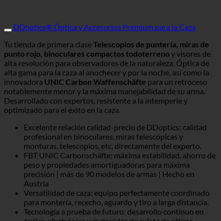
DDoptics® Óptica y Accesorios Premium para la Caza
Tu tienda de primera clase
Telescopios de puntería, miras de
punto rojo, binoculares compactos todoterreno
y visores de
alta resolución para observadores de la naturaleza. Óptica de
alta gama para la caza al anochecer y por la noche, así como la
innovadora
UNIC Carbon Waffenschäfte
para un retroceso
notablemente menor y la máxima manejabilidad de su arma.
Desarrollado con expertos, resistente a la intemperie y
optimizado para el éxito en la caza.
Excelente relación calidad-precio de DDoptics: calidad
profesional en binoculares, miras telescópicas y
monturas, telescopios, etc. directamente del experto.
FBT UNIC Carbonschäfte: máxima estabilidad, ahorro de
peso y propiedades amortiguadoras para máxima
precisión | más de 90 modelos de armas | Hecho en
Austria
Versatilidad de caza: equipo perfectamente coordinado
para montería, rececho, aguardo y tiro a larga distancia.
Tecnología a prueba de futuro: desarrollo continuo en
óptica, electrónica y materiales de culata de última