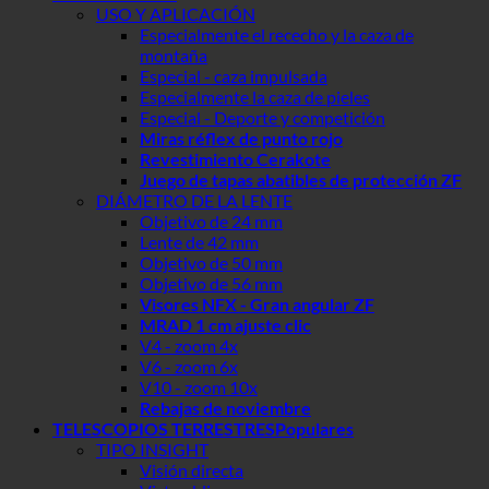
USO Y APLICACIÓN
Especialmente el rececho y la caza de
montaña
Especial - caza impulsada
Especialmente la caza de pieles
Especial - Deporte y competición
Miras réflex de punto rojo
Revestimiento Cerakote
Juego de tapas abatibles de protección ZF
DIÁMETRO DE LA LENTE
Objetivo de 24 mm
Lente de 42 mm
Objetivo de 50 mm
Objetivo de 56 mm
Visores NFX - Gran angular ZF
MRAD 1 cm ajuste clic
V4 - zoom 4x
V6 - zoom 6x
V10 - zoom 10x
Rebajas de noviembre
TELESCOPIOS TERRESTRES
TIPO INSIGHT
Visión directa