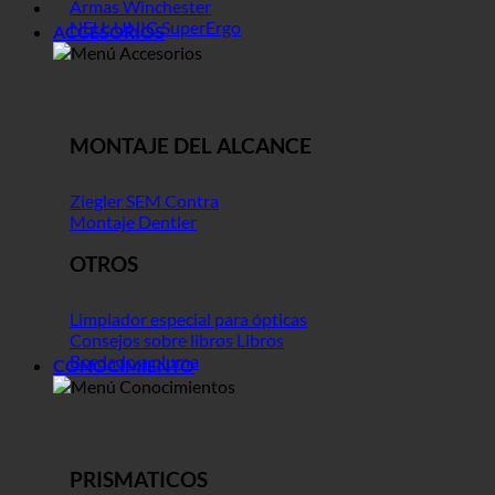
Armas Winchester
NEU: UNIC SuperErgo
ACCESORIOS
MONTAJE DEL ALCANCE
Ziegler SEM Contra
Montaje Dentler
OTROS
Limpiador especial para ópticas
Consejos sobre libros Libros
Bordado a pluma
CONOCIMIENTO
PRISMATICOS