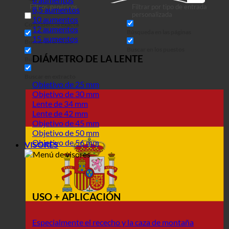
Filtros genéricos
Filtrar por tipo de entrada
8,5 aumentos
en
personalizada
10 aumentos
Coincidencia exacta
12 aumentos
Búsqueda en las páginas
15 aumentos
Buscar en el título
Buscar en los puestos
DIÁMETRO DE LA LENTE
Buscar en el contenido
Buscar en extracto
Objetivo de 25 mm
Objetivo de 30 mm
Lente de 34 mm
Lente de 42 mm
Objetivo de 45 mm
Objetivo de 50 mm
Objetivo de 56 mm
VISORES
USO + APLICACIÓN
Especialmente el rececho y la caza de montaña