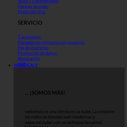
Suiza + Liechtenstein
Formas de pago
Mapa del sitio
SERVICIO
7 aumentos
Póngase en contacto con nosotros
Pie de imprenta
Protección de datos
Revocación
GTC
WEBDEALS
... ¡SOMOS MÁS!
webdeals es una tienda en la nube.
La creación
de redes de tiendas web modernas y
especializadas con un enfoque temático.