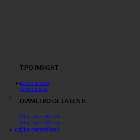
TIPO INSIGHT
Visión directa
ES
Vista oblicua
DIÁMETRO DE LA LENTE
Objetivo de 60 mm
Objetivo de 80 mm
Objetivo de 82 mm
EJE DE CARBONO