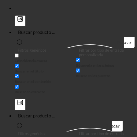
Buscar
Filtros genéricos
Filtrar por tipo de entrada
en
personalizada
Coincidencia exacta
Búsqueda en las páginas
Buscar en el título
Buscar en los puestos
Buscar en el contenido
Buscar en extracto
Buscar
Filtros genéricos
Filtrar por tipo de entrada
en