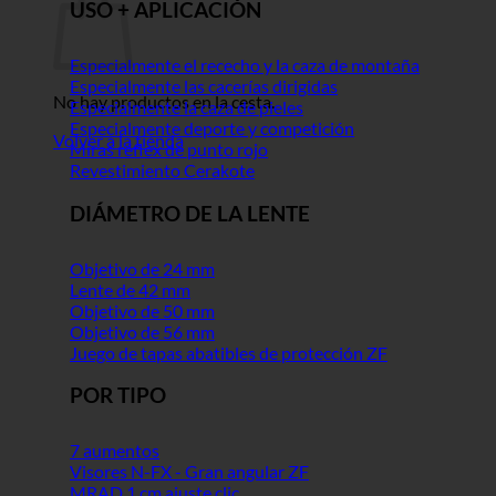
USO + APLICACIÓN
Especialmente el rececho y la caza de montaña
Especialmente las cacerías dirigidas
No hay productos en la cesta.
Especialmente la caza de pieles
Especialmente deporte y competición
Volver a la tienda
Miras réflex de punto rojo
Revestimiento Cerakote
DIÁMETRO DE LA LENTE
Objetivo de 24 mm
Lente de 42 mm
Objetivo de 50 mm
Objetivo de 56 mm
Juego de tapas abatibles de protección ZF
POR TIPO
7 aumentos
Visores N-FX - Gran angular ZF
MRAD 1 cm ajuste clic