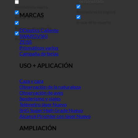
personalizada
Coincidencia exacta
Búsqueda en las páginas
MARCAS
Buscar en el título
Buscar en los puestos
Buscar en el contenido
DDoptics
SWAROVSKI
Buscar en extracto
ZEISS
Prismáticos varios
Campaña de ferias
USO + APLICACIÓN
Caza y caza
Observación de la naturaleza
Observación de aves
Senderismo y viajes
Telémetro láser
SHG Super High Grade
Alcance Pirschler con láser
AMPLIACIÓN