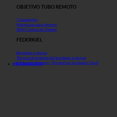
OBJETIVO TUBO REMOTO
7 aumentos
Monturas para visores
SEM Contra de Ziegler
FEDERKIEL
Bordado a pluma
Técnica de trabajo del bordado a pluma
Cinturón de cuero | Productos bordados Quill
INFORMACIÓN