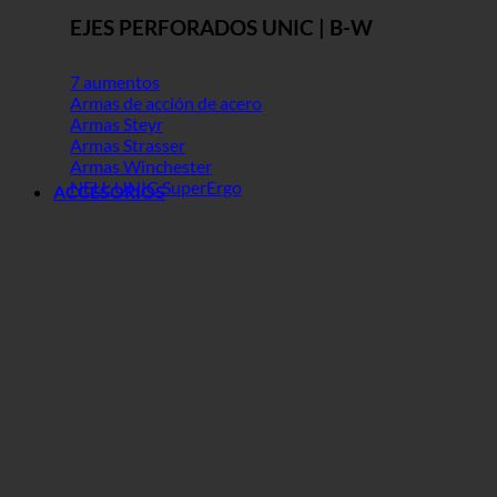
EJES PERFORADOS UNIC | B-W
7 aumentos
Armas de acción de acero
Armas Steyr
Armas Strasser
Armas Winchester
NEU: UNIC SuperErgo
ACCESORIOS