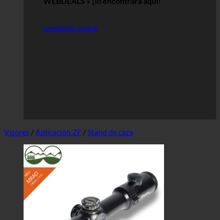
WEBDEALS »
¡lo encontrará aquí!
webdeals online
Visores
/
Aplicación ZF
/
Stand de caza