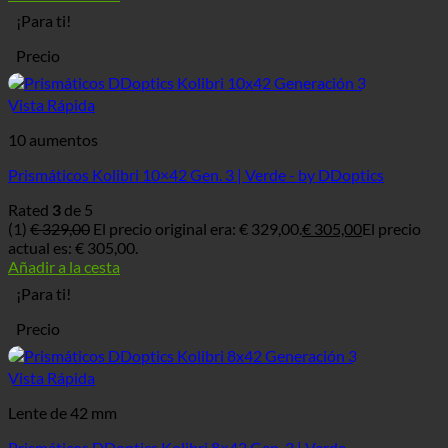
¡Para ti!
Precio
Vista Rápida
10 aumentos
Prismáticos Kolibri 10×42 Gen. 3 | Verde - by DDoptics
Rated
3
de 5
(1)
€
329,00
El precio original era: € 329,00.
€
305,00
El precio
actual es: € 305,00.
Añadir a la cesta
¡Para ti!
Precio
Vista Rápida
Lente de 42 mm
Prismáticos DDoptics Kolibri 8×42 Gen. 3 | Verde