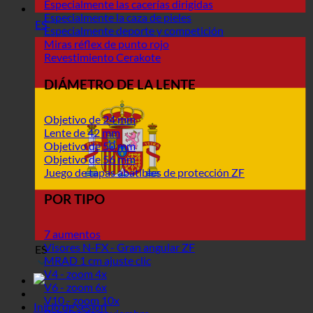
Especialmente las cacerías dirigidas
Especialmente la caza de pieles
ES
Especialmente deporte y competición
Miras réflex de punto rojo
Revestimiento Cerakote
DIÁMETRO DE LA LENTE
Objetivo de 24 mm
Lente de 42 mm
Objetivo de 50 mm
Objetivo de 56 mm
Juego de tapas abatibles de protección ZF
POR TIPO
7 aumentos
Visores N-FX - Gran angular ZF
ES
MRAD 1 cm ajuste clic
V4 - zoom 4x
V6 - zoom 6x
V10 - zoom 10x
Inicio de sesión