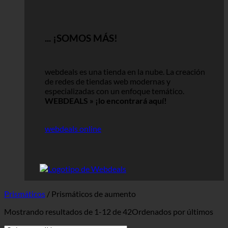
... ¡SOMOS MÁS!
webdeals es una tienda en la nube.
La creación
de redes de tiendas web modernas y
especializadas con un enfoque temático.
WEBDEALS »
¡lo encontrará aquí!
webdeals online
Prismáticos
/
Prismáticos de aumento
Mostrando resultados de 1-12 de 42
Ordenados por últimos