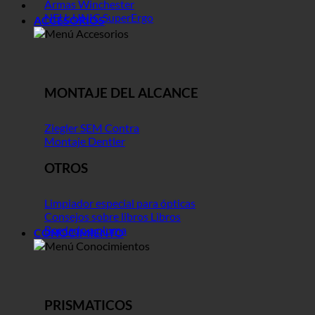
Armas Winchester
NEU: UNIC SuperErgo
ACCESORIOS
MONTAJE DEL ALCANCE
Ziegler SEM Contra
Montaje Dentler
OTROS
Limpiador especial para ópticas
Consejos sobre libros Libros
Bordado a pluma
CONOCIMIENTO
PRISMATICOS