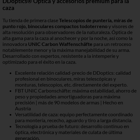
DDoptics® Óptica y accesorios premium para la
caza
Tu tienda de primera clase
Telescopios de puntería, miras de
punto rojo, binoculares compactos todoterreno
y visores de
alta resolución para observadores de la naturaleza. Óptica de
alta gama para la caza al anochecer y por la noche, así como la
innovadora
UNIC Carbon Waffenschäfte
para un retroceso
notablemente menor y la máxima manejabilidad de su arma.
Desarrollado con expertos, resistente a la intemperie y
optimizado para el éxito en la caza.
Excelente relación calidad-precio de DDoptics: calidad
profesional en binoculares, miras telescópicas y
monturas, telescopios, etc. directamente del experto.
FBT UNIC Carbonschäfte: máxima estabilidad, ahorro de
peso y propiedades amortiguadoras para máxima
precisión | más de 90 modelos de armas | Hecho en
Austria
Versatilidad de caza: equipo perfectamente coordinado
para montería, rececho, aguardo y tiro a larga distancia.
Tecnología a prueba de futuro: desarrollo continuo en
óptica, electrónica y materiales de culata de última
generación.