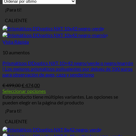
¡Para ti!
CALIENTE
Vista Rápida
10 aumentos
Prismáticos DDoptics NXT 10×42 negro/verde o negro/marrón
| Los mejores prismáticos polivalentes por debajo de 500 euros
para observación de aves, caza y senderismo
€
499,00
€
474,00
Seleccionar opciones
Este producto tiene múltiples variantes. Las opciones se
pueden elegir en la página del producto
¡Para ti!
CALIENTE