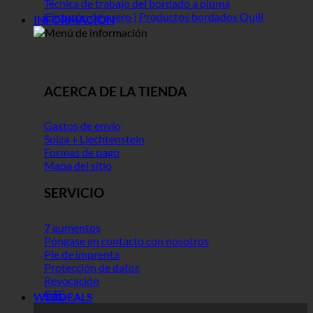
Técnica de trabajo del bordado a pluma
Cinturón de cuero | Productos bordados Quill
INFORMACIÓN
ACERCA DE LA TIENDA
Gastos de envío
Suiza + Liechtenstein
Formas de pago
Mapa del sitio
SERVICIO
7 aumentos
Póngase en contacto con nosotros
Pie de imprenta
Protección de datos
Revocación
GTC
WEBDEALS