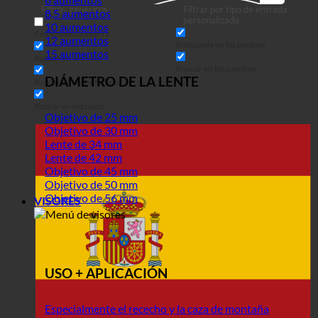
Filtros genéricos
Filtrar por tipo de entrada
8,5 aumentos
en
personalizada
10 aumentos
Coincidencia exacta
12 aumentos
Búsqueda en las páginas
15 aumentos
Buscar en el título
Buscar en los puestos
DIÁMETRO DE LA LENTE
Buscar en el contenido
Buscar en extracto
Objetivo de 25 mm
Objetivo de 30 mm
Lente de 34 mm
Lente de 42 mm
Objetivo de 45 mm
Objetivo de 50 mm
Objetivo de 56 mm
VISORES
USO + APLICACIÓN
Especialmente el rececho y la caza de montaña