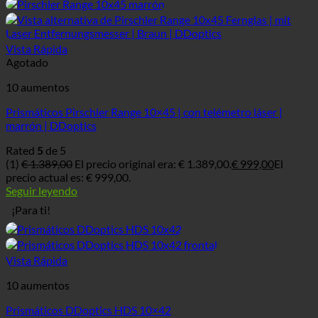
Vista Rápida
Agotado
10 aumentos
Prismáticos Pirschler Range 10×45 | con telémetro láser |
marrón | DDoptics
Rated
5
de 5
(1)
€
1.389,00
El precio original era: € 1.389,00.
€
999,00
El
precio actual es: € 999,00.
Seguir leyendo
¡Para ti!
Vista Rápida
10 aumentos
Prismáticos DDoptics HDS 10×42