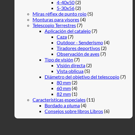
4-40x50
(2)
5-30x56
(2)
Miras réflex de punto rojo
(5)
Monturas para visores
(4)
Telescopio Terrestres
(7)
Aplicación del catalejo
(7)
Caza
(7)
Outdoor - Senderismo
(4)
Tiradores deportivos
(2)
Observación de aves
(7)
Tipo de visión
(7)
Visión directa
(2)
Vista oblicua
(5)
Diámetro del objetivo del telescopio
(7)
80 mm
(2)
60 mm
(4)
82 mm
(1)
Características especiales
(11)
Bordado a pluma
(4)
Consejos sobre libros Libros
(6)