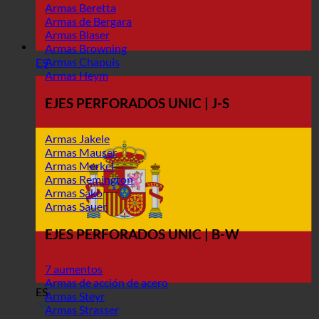
Armas Beretta
Armas de Bergara
Armas Blaser
Armas Browning
Armas Chapuis
ES
Armas Heym
EJES PERFORADOS UNIC | J-S
Armas Jakele
Armas Mauser
Armas Merkel
Armas Remington
Armas Sako
Armas Sauer
EJES PERFORADOS UNIC | B-W
7 aumentos
Armas de acción de acero
ES
Armas Steyr
Armas Strasser