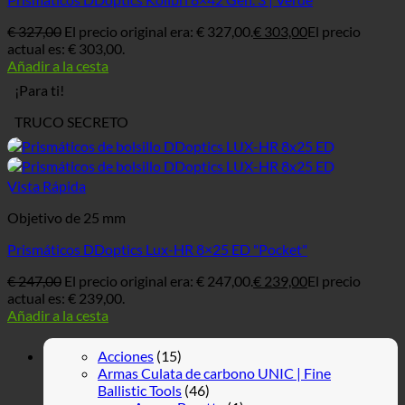
€
327,00
El precio original era: € 327,00.
€
303,00
El precio
actual es: € 303,00.
Añadir a la cesta
¡Para ti!
TRUCO SECRETO
Vista Rápida
Objetivo de 25 mm
Prismáticos DDoptics Lux-HR 8×25 ED "Pocket"
€
247,00
El precio original era: € 247,00.
€
239,00
El precio
actual es: € 239,00.
Añadir a la cesta
Acciones
(15)
Armas Culata de carbono UNIC | Fine
Ballistic Tools
(46)