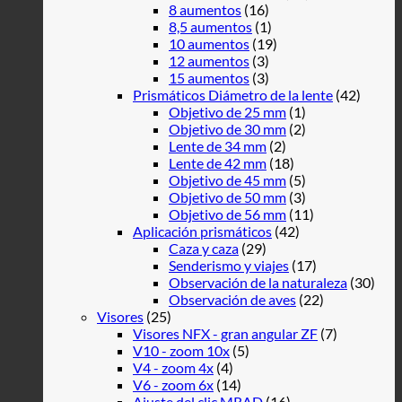
8 aumentos
(16)
8,5 aumentos
(1)
10 aumentos
(19)
12 aumentos
(3)
15 aumentos
(3)
Prismáticos Diámetro de la lente
(42)
Objetivo de 25 mm
(1)
Objetivo de 30 mm
(2)
Lente de 34 mm
(2)
Lente de 42 mm
(18)
Objetivo de 45 mm
(5)
Objetivo de 50 mm
(3)
Objetivo de 56 mm
(11)
Aplicación prismáticos
(42)
Caza y caza
(29)
Senderismo y viajes
(17)
Observación de la naturaleza
(30)
Observación de aves
(22)
Visores
(25)
Visores NFX - gran angular ZF
(7)
V10 - zoom 10x
(5)
V4 - zoom 4x
(4)
V6 - zoom 6x
(14)
Ajuste del clic MRAD
(16)