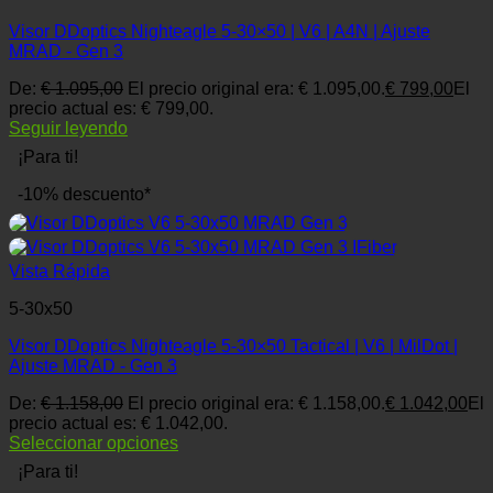
Visor DDoptics Nighteagle 5-30×50 | V6 | A4N | Ajuste
MRAD - Gen 3
De:
€
1.095,00
El precio original era: € 1.095,00.
€
799,00
El
precio actual es: € 799,00.
Seguir leyendo
¡Para ti!
-10% descuento*
Vista Rápida
5-30x50
Visor DDoptics Nighteagle 5-30×50 Tactical | V6 | MilDot |
Ajuste MRAD - Gen 3
De:
€
1.158,00
El precio original era: € 1.158,00.
€
1.042,00
El
precio actual es: € 1.042,00.
Seleccionar opciones
¡Para ti!