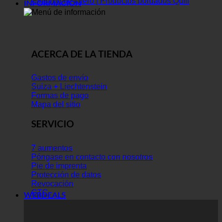
Cinturón de cuero | Productos bordados Quill
INFORMACIÓN
ACERCA DE LA TIENDA
Gastos de envío
Suiza + Liechtenstein
Formas de pago
Mapa del sitio
SERVICIO
7 aumentos
Póngase en contacto con nosotros
Pie de imprenta
Protección de datos
Revocación
GTC
WEBDEALS