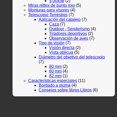
5-30x56
(2)
Miras réflex de punto rojo
(5)
Monturas para visores
(4)
Telescopio Terrestres
(7)
Aplicación del catalejo
(7)
Caza
(7)
Outdoor - Senderismo
(4)
Tiradores deportivos
(2)
Observación de aves
(7)
Tipo de visión
(7)
Visión directa
(2)
Vista oblicua
(5)
Diámetro del objetivo del telescopio
(7)
80 mm
(2)
60 mm
(4)
82 mm
(1)
Características especiales
(11)
Bordado a pluma
(4)
Consejos sobre libros Libros
(6)