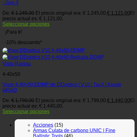
- Gen 3
De:
€
1.245,00
El precio original era: € 1.245,00.
€
1.121,00
El
precio actual es: € 1.121,00.
Seleccionar opciones
¡Para ti!
-10% descuento*
Vista Rápida
4-40x50
Visor 4-40×50 DDMP de DDoptics | V10 | TacA | Ajuste
MRAD
De:
€
1.799,00
El precio original era: € 1.799,00.
€
1.440,00
El
precio actual es: € 1.440,00.
Seleccionar opciones
Acciones
(15)
Armas Culata de carbono UNIC | Fine
Ballistic Tools
(46)