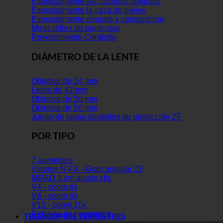
Especialmente las cacerías dirigidas
Especialmente la caza de pieles
Especialmente deporte y competición
Miras réflex de punto rojo
Revestimiento Cerakote
DIÁMETRO DE LA LENTE
Objetivo de 24 mm
Lente de 42 mm
Objetivo de 50 mm
Objetivo de 56 mm
Juego de tapas abatibles de protección ZF
POR TIPO
7 aumentos
Visores N-FX - Gran angular ZF
MRAD 1 cm ajuste clic
V4 - zoom 4x
V6 - zoom 6x
V10 - zoom 10x
Rebajas de noviembre
TELESCOPIOS TERRESTRES