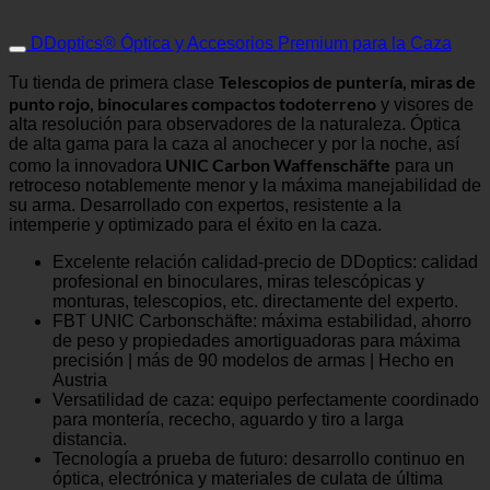
DDoptics® Óptica y Accesorios Premium para la Caza
Telescopios de puntería, miras de
Tu tienda de primera clase
punto rojo, binoculares compactos todoterreno
y visores de
alta resolución para observadores de la naturaleza. Óptica
de alta gama para la caza al anochecer y por la noche, así
UNIC Carbon Waffenschäfte
como la innovadora
para un
retroceso notablemente menor y la máxima manejabilidad de
su arma. Desarrollado con expertos, resistente a la
intemperie y optimizado para el éxito en la caza.
Excelente relación calidad-precio de DDoptics: calidad
profesional en binoculares, miras telescópicas y
monturas, telescopios, etc. directamente del experto.
FBT UNIC Carbonschäfte: máxima estabilidad, ahorro
de peso y propiedades amortiguadoras para máxima
precisión | más de 90 modelos de armas | Hecho en
Austria
Versatilidad de caza: equipo perfectamente coordinado
para montería, rececho, aguardo y tiro a larga
distancia.
Tecnología a prueba de futuro: desarrollo continuo en
óptica, electrónica y materiales de culata de última