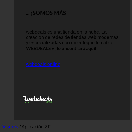
... ¡SOMOS MÁS!
webdeals es una tienda en la nube.
La
creación de redes de tiendas web modernas
y especializadas con un enfoque temático.
WEBDEALS »
¡lo encontrará aquí!
webdeals online
Visores
/
Aplicación ZF