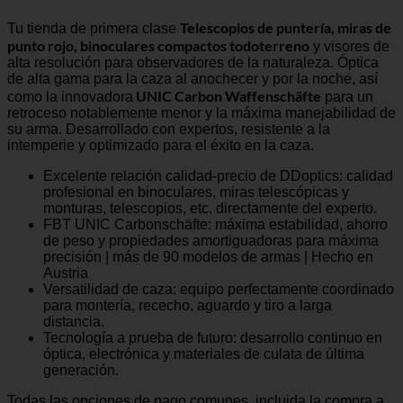
Telescopios de puntería, miras de
Tu tienda de primera clase
punto rojo, binoculares compactos todoterreno
y visores de
alta resolución para observadores de la naturaleza. Óptica
de alta gama para la caza al anochecer y por la noche, así
UNIC Carbon Waffenschäfte
como la innovadora
para un
retroceso notablemente menor y la máxima manejabilidad de
su arma. Desarrollado con expertos, resistente a la
intemperie y optimizado para el éxito en la caza.
Excelente relación calidad-precio de DDoptics: calidad
profesional en binoculares, miras telescópicas y
monturas, telescopios, etc. directamente del experto.
FBT UNIC Carbonschäfte: máxima estabilidad, ahorro
de peso y propiedades amortiguadoras para máxima
precisión | más de 90 modelos de armas | Hecho en
Austria
Versatilidad de caza: equipo perfectamente coordinado
para montería, rececho, aguardo y tiro a larga
distancia.
Tecnología a prueba de futuro: desarrollo continuo en
óptica, electrónica y materiales de culata de última
generación.
Todas las opciones de pago comunes, incluida la compra a