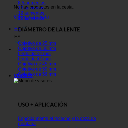
8,5 aumentos
No hay productos en la cesta.
10 aumentos
12 aumentos
Volver a la tienda
15 aumentos
DIÁMETRO DE LA LENTE
ES
ES
Objetivo de 25 mm
Objetivo de 30 mm
Lente de 34 mm
Lente de 42 mm
Objetivo de 45 mm
Objetivo de 50 mm
Objetivo de 56 mm
VISORES
USO + APLICACIÓN
Especialmente el rececho y la caza de
montaña