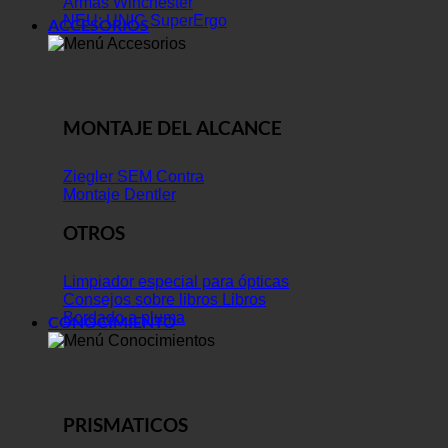
Armas Winchester
NEU: UNIC SuperErgo
ACCESORIOS
MONTAJE DEL ALCANCE
Ziegler SEM Contra
Montaje Dentler
OTROS
Limpiador especial para ópticas
Consejos sobre libros Libros
Bordado a pluma
CONOCIMIENTO
PRISMATICOS