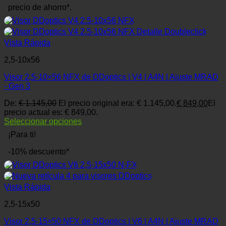
precio de ahorro*.
Vista Rápida
2,5-10x56
Visor 2,5-10×56 NFX de DDoptics | V4 | A4N | Ajuste MRAD
- Gen 3
De:
€
1.145,00
El precio original era: € 1.145,00.
€
849,00
El
precio actual es: € 849,00.
Seleccionar opciones
¡Para ti!
-10% descuento*
Vista Rápida
2,5-15x50
Visor 2,5-15×50 NFX de DDoptics | V6 | A4N | Ajuste MRAD