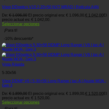
Visor DDoptics V10 2-20×50 NXT MRAD | Retícula A4N
De:
€
1.096,00
El precio original era: € 1.096,00.
€
1.042,00
El
precio actual es: € 1.042,00.
Seleccionar opciones
¡Para ti!
-10% descuento*
Vista Rápida
5-30x56
Visor DDMP V6 | 5-30×56 Long Range | tac-A | Ajuste MOA -
Gen 3
De:
€
1.899,00
El precio original era: € 1.899,00.
€
1.520,00
El
precio actual es: € 1.520,00.
Seleccionar opciones
¡Para ti!