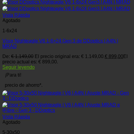
Vista Rápida
Agotado
1-6x24
Visor Nighteagle V6 1-6×24 Gen 3 de DDoptics | A4N |
MRAD
De:
€
1.149,00
El precio original era: € 1.149,00.
€
899,00
El
precio actual es: € 899,00.
Seguir leyendo
¡Para ti!
precio de ahorro*.
Vista Rápida
Agotado
5-30x50