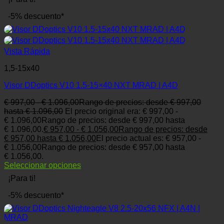
-5% descuento*
Vista Rápida
1,5-15x40
Visor DDoptics V10 1.5-15×40 NXT MRAD | A4D
€
997,00
-
€
1.096,00
Rango de precios: desde € 997,00
hasta € 1.096,00
El precio original era: € 997,00 -
€ 1.096,00Rango de precios: desde € 997,00 hasta
€ 1.096,00.
€
957,00
-
€
1.056,00
Rango de precios: desde
€ 957,00 hasta € 1.056,00
El precio actual es: € 957,00 -
€ 1.056,00Rango de precios: desde € 957,00 hasta
€ 1.056,00.
Seleccionar opciones
¡Para ti!
-5% descuento*