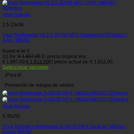
Vista Rápida
2,5-15x56
Visor Nighteagle V8 2.5-20×56 NFX Supershort DDoptics |
A4N | MRAD
4
Rated
de 5
(1)
De:
€
1.897,00
El precio original era:
€ 1.897,00.
€
1.812,00
El precio actual es: € 1.812,00.
Seleccionar opciones
¡Para ti!
Promoción de rebajas de verano
Vista Rápida
5-30x50
Visor DDoptics Nighteagle 5-30×50 NFX Tactical | MilDot |
Ajuste MRAD