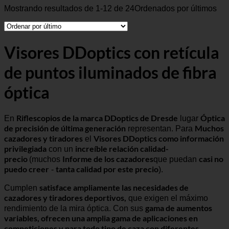
Mostrando resultados de 1-12 de 24
Ordenados por últimos
Visores DDoptics con retícula
de puntos iluminados de fibra
óptica
Riflescopios de la marca DDoptics de Dresde
Óptica
En
lugar
de precisión de última generación
Muchos
representan. Para
cazadores y tiradores
Visores DDoptics como información
el
privilegiada
increíble relación calidad-
con un
precio
Informe de los cazadores
casi no
(muchos
que puedan
puedo creer
tanta calidad por este precio
-
).
satisface ampliamente las necesidades de
Cumplen
cazadores y tiradores deportivos,
que exigen el máximo
gama de aumentos
rendimiento de la mira óptica. Con sus
variables, ofrecen una amplia gama de aplicaciones en
competiciones y para todo tipo de caza con diferentes