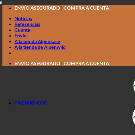
Saltar
ENVÍO ASEGURADO
|
COMPRA A CUENTA
al
Noticias
contenido
Referencias
Cuenta
Envío
A la tienda Alpenkäse
A la tienda de Alpenwild
ENVÍO ASEGURADO
|
COMPRA A CUENTA
PRISMATICOS