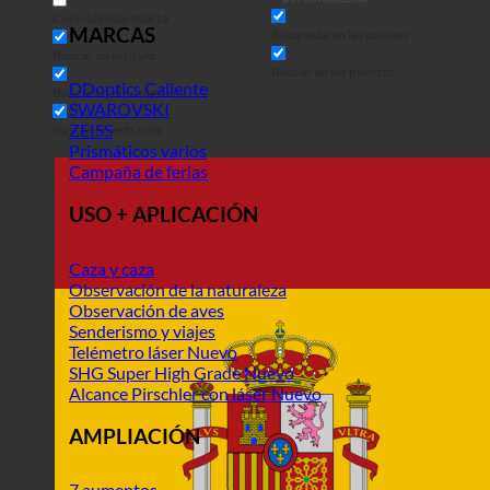
Coincidencia exacta
MARCAS
Búsqueda en las páginas
Buscar en el título
Buscar en los puestos
DDoptics
Buscar en el contenido
SWAROVSKI
ZEISS
Buscar en extracto
Prismáticos varios
Campaña de ferias
USO + APLICACIÓN
Caza y caza
Observación de la naturaleza
Observación de aves
Senderismo y viajes
Telémetro láser
SHG Super High Grade
Alcance Pirschler con láser
AMPLIACIÓN
7 aumentos