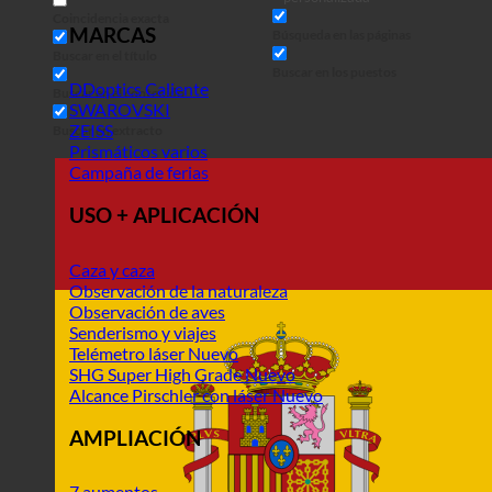
Coincidencia exacta
MARCAS
Búsqueda en las páginas
Buscar en el título
Buscar en los puestos
DDoptics
Buscar en el contenido
SWAROVSKI
ZEISS
Buscar en extracto
Prismáticos varios
Campaña de ferias
USO + APLICACIÓN
Caza y caza
Observación de la naturaleza
Observación de aves
Senderismo y viajes
Telémetro láser
SHG Super High Grade
Alcance Pirschler con láser
AMPLIACIÓN
7 aumentos