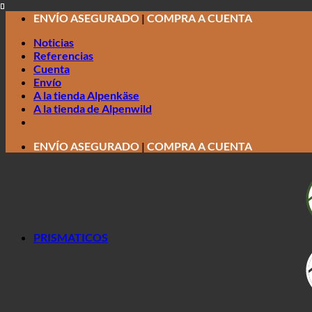
Saltar
ENVÍO ASEGURADO
|
COMPRA A CUENTA
al
Noticias
contenido
Referencias
Cuenta
Envío
A la tienda Alpenkäse
A la tienda de Alpenwild
ENVÍO ASEGURADO
|
COMPRA A CUENTA
PRISMATICOS