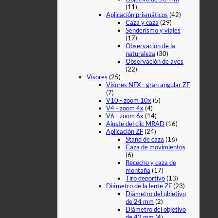
(11)
Aplicación prismáticos
(42)
Caza y caza
(29)
Senderismo y viajes
(17)
Observación de la
naturaleza
(30)
Observación de aves
(22)
Visores
(25)
Visores NFX - gran angular ZF
(7)
V10 - zoom 10x
(5)
V4 - zoom 4x
(4)
V6 - zoom 6x
(14)
Ajuste del clic MRAD
(16)
Aplicación ZF
(24)
Stand de caza
(16)
Caza de movimientos
(6)
Rececho y caza de
montaña
(17)
Tiro deportivo
(13)
Diámetro de la lente ZF
(23)
Diámetro del objetivo
de 24 mm
(2)
Diámetro del objetivo
de 42 mm
(4)