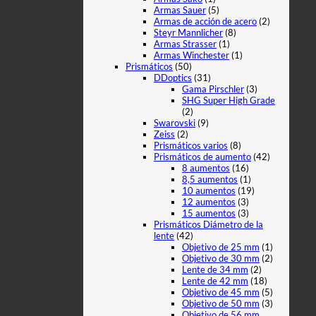
Armas Sauer
(5)
Armas de acción de acero
(2)
Steyr Mannlicher
(8)
Armas Strasser
(1)
Armas Winchester
(1)
Prismáticos
(50)
DDoptics
(31)
Gama Pirschler
(3)
SHG Super High Grade
(2)
Swarovski
(9)
Zeiss
(2)
Prismáticos varios
(8)
Prismáticos de aumento
(42)
8 aumentos
(16)
8,5 aumentos
(1)
10 aumentos
(19)
12 aumentos
(3)
15 aumentos
(3)
Prismáticos Diámetro de la
lente
(42)
Objetivo de 25 mm
(1)
Objetivo de 30 mm
(2)
Lente de 34 mm
(2)
Lente de 42 mm
(18)
Objetivo de 45 mm
(5)
Objetivo de 50 mm
(3)
Objetivo de 56 mm