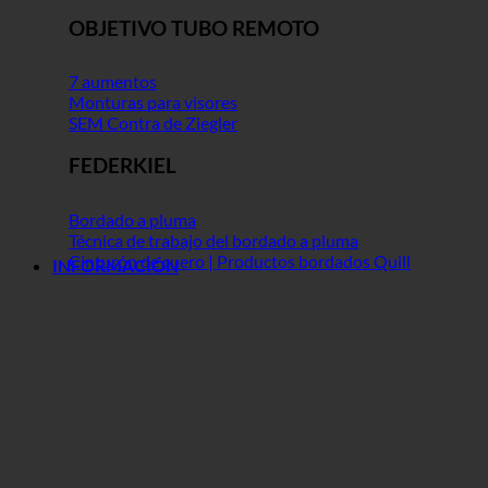
OBJETIVO TUBO REMOTO
7 aumentos
Monturas para visores
SEM Contra de Ziegler
FEDERKIEL
Bordado a pluma
Técnica de trabajo del bordado a pluma
Cinturón de cuero | Productos bordados Quill
INFORMACIÓN