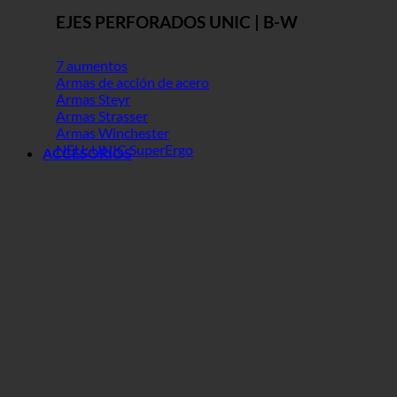
EJES PERFORADOS UNIC | B-W
7 aumentos
Armas de acción de acero
Armas Steyr
Armas Strasser
Armas Winchester
NEU: UNIC SuperErgo
ACCESORIOS