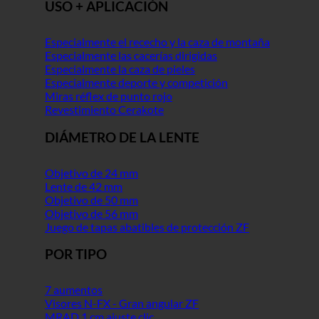
USO + APLICACIÓN
Especialmente el rececho y la caza de montaña
Especialmente las cacerías dirigidas
Especialmente la caza de pieles
Especialmente deporte y competición
Miras réflex de punto rojo
Revestimiento Cerakote
DIÁMETRO DE LA LENTE
Objetivo de 24 mm
Lente de 42 mm
Objetivo de 50 mm
Objetivo de 56 mm
Juego de tapas abatibles de protección ZF
POR TIPO
7 aumentos
Visores N-FX - Gran angular ZF
MRAD 1 cm ajuste clic