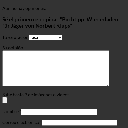
Aún no hay opiniones.
Sé el primero en opinar "Buchtipp: Wiederladen
für Jäger von Norbert Klups"
Tu valoración
Su opinión
*
Sube hasta 3 de imágenes o vídeos
Nombre
*
Correo electrónico
*