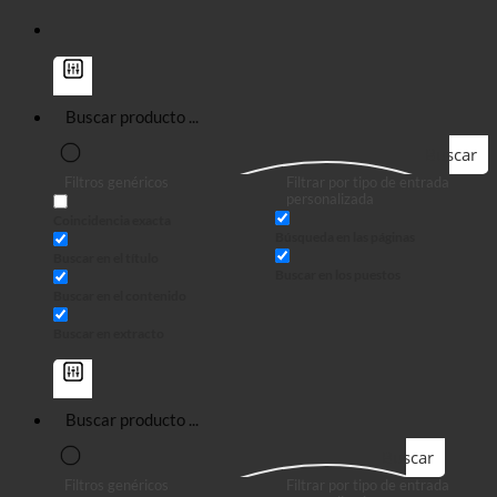
Buscar
Filtros genéricos
Filtrar por tipo de entrada
en
personalizada
Coincidencia exacta
Búsqueda en las páginas
Buscar en el título
Buscar en los puestos
Buscar en el contenido
Buscar en extracto
Buscar
Filtros genéricos
Filtrar por tipo de entrada
en