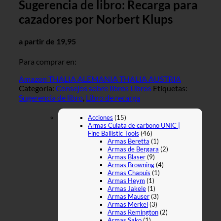
Sugerencia de libro: Recarga para
cazadores por Norbert Klups
a partir de 19,95
Para comprar en:
Amazon
THALIA ALEMANIA
THALIA AUSTRIA
Categoría:
Consejos sobre libros Libros
Etiquetas:
Sugerencia de libro
,
Libro de recarga
Acciones
(15)
Armas Culata de carbono UNIC |
Fine Ballistic Tools
(46)
Armas Beretta
(1)
Armas de Bergara
(2)
Armas Blaser
(9)
Armas Browning
(4)
Armas Chapuis
(1)
Armas Heym
(1)
Armas Jakele
(1)
Armas Mauser
(3)
Armas Merkel
(3)
Armas Remington
(2)
Armas Sako
(1)