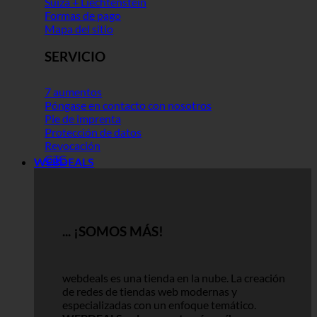
Suiza + Liechtenstein
Formas de pago
Mapa del sitio
SERVICIO
7 aumentos
Póngase en contacto con nosotros
Pie de imprenta
Protección de datos
Revocación
GTC
WEBDEALS
... ¡SOMOS MÁS!
webdeals es una tienda en la nube.
La creación
de redes de tiendas web modernas y
especializadas con un enfoque temático.