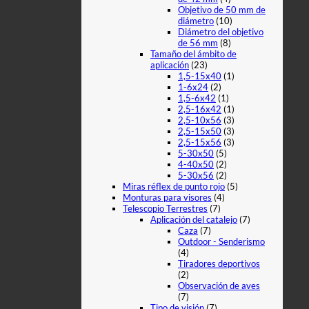
Objetivo de 50 mm de
diámetro
(10)
Diámetro del objetivo
de 56 mm
(8)
Tamaño del ámbito de
aplicación
(23)
1,5-15x40
(1)
1-6x24
(2)
1,5-6x42
(1)
2,5-16x42
(1)
2,5-10x56
(3)
2,5-15x50
(3)
2,5-15x56
(3)
5-30x50
(5)
4-40x50
(2)
5-30x56
(2)
Miras réflex de punto rojo
(5)
Monturas para visores
(4)
Telescopio Terrestres
(7)
Aplicación del catalejo
(7)
Caza
(7)
Outdoor - Senderismo
(4)
Tiradores deportivos
(2)
Observación de aves
(7)
Tipo de visión
(7)