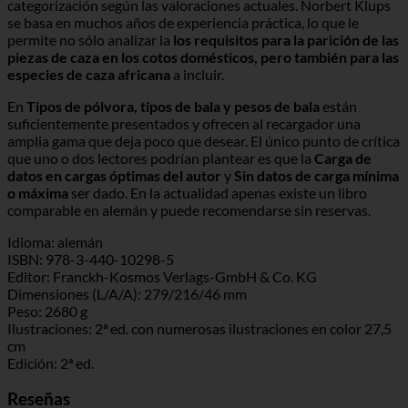
categorización según las valoraciones actuales. Norbert Klups
se basa en muchos años de experiencia práctica, lo que le
permite no sólo analizar la
los requisitos para la parición de las
piezas de caza en los cotos domésticos, pero también para las
especies de caza africana
a incluir.
En
Tipos de pólvora, tipos de bala y pesos de bala
están
suficientemente presentados y ofrecen al recargador una
amplia gama que deja poco que desear. El único punto de crítica
que uno o dos lectores podrían plantear es que la
Carga de
datos en cargas óptimas del autor
y
Sin datos de carga mínima
o máxima
ser dado. En la actualidad apenas existe un libro
comparable en alemán y puede recomendarse sin reservas.
Idioma: alemán
ISBN: 978-3-440-10298-5
Editor: Franckh-Kosmos Verlags-GmbH & Co. KG
Dimensiones (L/A/A): 279/216/46 mm
Peso: 2680 g
Ilustraciones: 2ª ed. con numerosas ilustraciones en color 27,5
cm
Edición: 2ª ed.
Reseñas