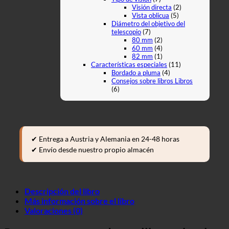
Visión directa
(2)
Vista oblicua
(5)
Diámetro del objetivo del
telescopio
(7)
80 mm
(2)
60 mm
(4)
82 mm
(1)
Características especiales
(11)
Bordado a pluma
(4)
Consejos sobre libros Libros
(6)
✔ Entrega a Austria y Alemania en 24-48 horas
✔ Envío desde nuestro propio almacén
Descripción del libro
Más información sobre el libro
Valoraciones (0)