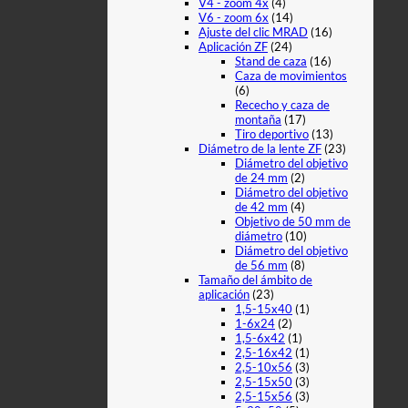
V4 - zoom 4x
(4)
V6 - zoom 6x
(14)
Ajuste del clic MRAD
(16)
Aplicación ZF
(24)
Stand de caza
(16)
Caza de movimientos
(6)
Rececho y caza de
montaña
(17)
Tiro deportivo
(13)
Diámetro de la lente ZF
(23)
Diámetro del objetivo
de 24 mm
(2)
Diámetro del objetivo
de 42 mm
(4)
Objetivo de 50 mm de
diámetro
(10)
Diámetro del objetivo
de 56 mm
(8)
Tamaño del ámbito de
aplicación
(23)
1,5-15x40
(1)
1-6x24
(2)
1,5-6x42
(1)
2,5-16x42
(1)
2,5-10x56
(3)
2,5-15x50
(3)
2,5-15x56
(3)