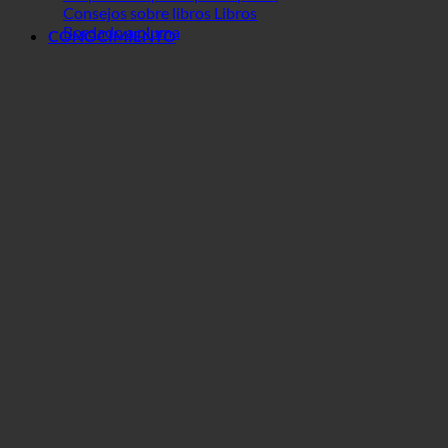
Consejos sobre libros Libros
Bordado a pluma
CONOCIMIENTO