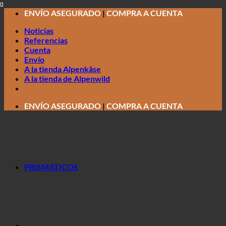
Saltar
ENVÍO ASEGURADO
|
COMPRA A CUENTA
al
Noticias
contenido
Referencias
Cuenta
Envío
A la tienda Alpenkäse
A la tienda de Alpenwild
ENVÍO ASEGURADO
|
COMPRA A CUENTA
PRISMATICOS