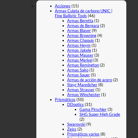
Acciones
(15)
Armas Culata de carbono UNIC |
Fine Ballistic Tools
(46)
Armas Beretta
(1)
Armas de Bergara
(2)
Armas Blaser
(9)
Armas Browning
(4)
Armas Chapuis
(1)
Armas Heym
(1)
Armas Jakele
(1)
Armas Mauser
(3)
Armas Merkel
(3)
Armas Remington
(2)
Armas Sako
(1)
Armas Sauer
(5)
Armas de acción de acero
(2)
Steyr Mannlicher
(8)
Armas Strasser
(1)
Armas Winchester
(1)
Prismáticos
(50)
DDoptics
(31)
Gama Pirschler
(3)
SHG Super High Grade
(2)
Swarovski
(9)
Zeiss
(2)
Prismáticos varios
(8)