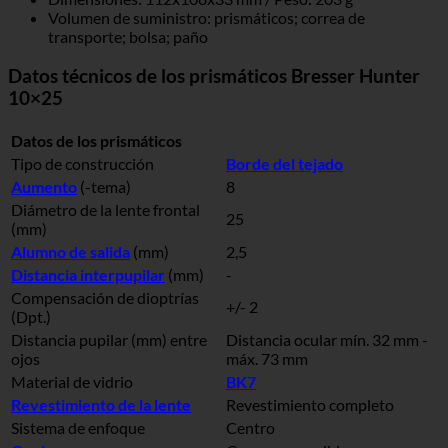
Volumen de suministro: prismáticos; correa de
transporte; bolsa; paño
Datos técnicos de los prismáticos Bresser Hunter
10×25
Datos de los prismáticos
Tipo de construcción
Borde del tejado
Aumento
(-tema)
8
Diámetro de la lente frontal
25
(mm)
Alumno de salida
(mm)
2,5
Distancia interpupilar
(mm)
-
Compensación de dioptrías
+/- 2
(Dpt.)
Distancia pupilar (mm) entre
Distancia ocular mín. 32 mm -
ojos
máx. 73 mm
Material de vidrio
BK7
Revestimiento de la lente
Revestimiento completo
Sistema de enfoque
Centro