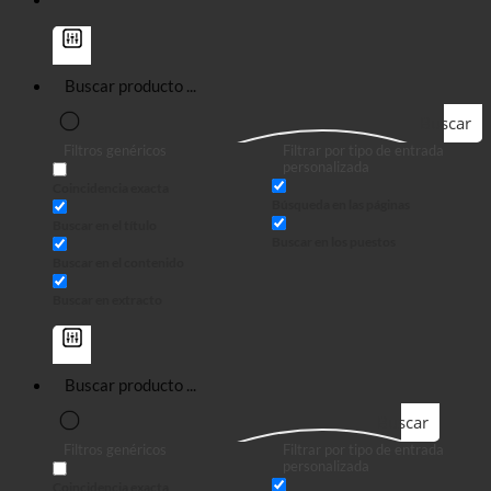
Buscar
Filtros genéricos
Filtrar por tipo de entrada
en
personalizada
Coincidencia exacta
Búsqueda en las páginas
Buscar en el título
Buscar en los puestos
Buscar en el contenido
Buscar en extracto
Buscar
Filtros genéricos
Filtrar por tipo de entrada
en
personalizada
Coincidencia exacta