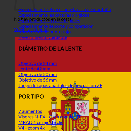
Especialmente el rececho y la caza de montaña
Especialmente las cacerías dirigidas
No hay productos en la cesta.
Especialmente la caza de pieles
Especialmente deporte y competición
Volver a la tienda
Miras réflex de punto rojo
Revestimiento Cerakote
DIÁMETRO DE LA LENTE
Objetivo de 24 mm
Lente de 42 mm
Objetivo de 50 mm
Objetivo de 56 mm
Juego de tapas abatibles de protección ZF
POR TIPO
7 aumentos
Visores N-FX - Gran angular ZF
MRAD 1 cm ajuste clic
V4 - zoom 4x