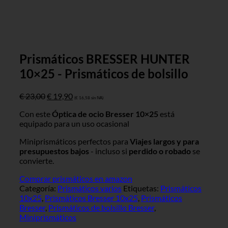
Prismáticos BRESSER HUNTER
10×25 - Prismáticos de bolsillo
El
El
€
23,00
€
19,90
(
€
16,58
sin IVA)
precio
precio
Con este
Óptica de ocio Bresser 10×25
está
original
actual
equipado para un uso ocasional
era:
es:
€ 23,00.
€ 19,90.
Miniprismáticos perfectos para
Viajes largos y para
presupuestos bajos
- incluso si
perdido o robado
se
convierte.
Comprar prismáticos en amazon
Categoría:
Prismáticos varios
Etiquetas:
Prismáticos
10x25
,
Prismáticos Bresser 10x25
,
Prismáticos
Bresser
,
Prismáticos de bolsillo Bresser
,
Miniprismáticos