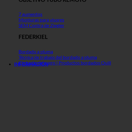
7 aumentos
Monturas para visores
SEM Contra de Ziegler
FEDERKIEL
Bordado a pluma
Técnica de trabajo del bordado a pluma
Cinturón de cuero | Productos bordados Quill
INFORMACIÓN