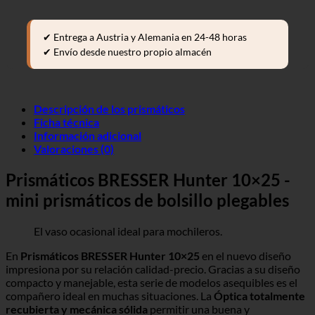
✔ Entrega a Austria y Alemania en 24-48 horas
✔ Envío desde nuestro propio almacén
Descripción de los prismáticos
Ficha técnica
Información adicional
Valoraciones (0)
Prismáticos BRESSER Hunter 10×25 -
mini prismáticos de bolsillo plegables
El vaso ocasional ideal para mochileros.
En
Prismáticos BRESSER Hunter 10×25
en el nuevo diseño
impresiona por su relación calidad-precio. Gracias a su diseño
compacto y manejable, esta serie de modelos asequibles es el
compañero ideal en muchas situaciones. La
Óptica totalmente
recubierta y mecánica sólida
permitir una buena y