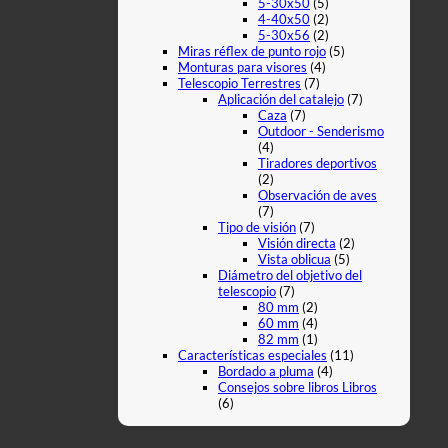
5-30x50
(5)
4-40x50
(2)
5-30x56
(2)
Miras réflex de punto rojo
(5)
Monturas para visores
(4)
Telescopio Terrestres
(7)
Aplicación del catalejo
(7)
Caza
(7)
Outdoor - Senderismo
(4)
Tiradores deportivos
(2)
Observación de aves
(7)
Tipo de visión
(7)
Visión directa
(2)
Vista oblicua
(5)
Diámetro del objetivo del
telescopio
(7)
80 mm
(2)
60 mm
(4)
82 mm
(1)
Características especiales
(11)
Bordado a pluma
(4)
Consejos sobre libros Libros
(6)