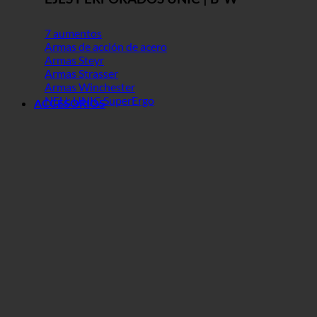
7 aumentos
Armas de acción de acero
Armas Steyr
Armas Strasser
Armas Winchester
NEU: UNIC SuperErgo
ACCESORIOS