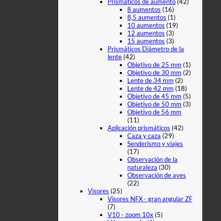
Prismáticos de aumento
(42)
8 aumentos
(16)
8,5 aumentos
(1)
10 aumentos
(19)
12 aumentos
(3)
15 aumentos
(3)
Prismáticos Diámetro de la
lente
(42)
Objetivo de 25 mm
(1)
Objetivo de 30 mm
(2)
Lente de 34 mm
(2)
Lente de 42 mm
(18)
Objetivo de 45 mm
(5)
Objetivo de 50 mm
(3)
Objetivo de 56 mm
(11)
Aplicación prismáticos
(42)
Caza y caza
(29)
Senderismo y viajes
(17)
Observación de la
naturaleza
(30)
Observación de aves
(22)
Visores
(25)
Visores NFX - gran angular ZF
(7)
V10 - zoom 10x
(5)