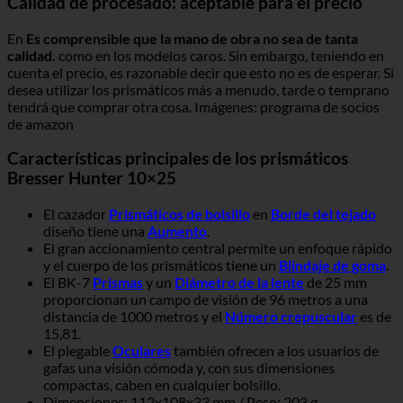
Calidad de procesado: aceptable para el precio
En
Es comprensible que la mano de obra no sea de tanta
calidad.
como en los modelos caros. Sin embargo, teniendo en
cuenta el precio, es razonable decir que esto no es de esperar. Si
desea utilizar los prismáticos más a menudo, tarde o temprano
tendrá que comprar otra cosa. Imágenes: programa de socios
de amazon
Características principales de los prismáticos
Bresser Hunter 10×25
El cazador
Prismáticos de bolsillo
en
Borde del tejado
diseño tiene una
Aumento
.
El gran accionamiento central permite un enfoque rápido
y el cuerpo de los prismáticos tiene un
Blindaje de goma
.
El BK-7
Prismas
y un
Diámetro de la lente
de 25 mm
proporcionan un campo de visión de 96 metros a una
distancia de 1000 metros y el
Número crepuscular
es de
15,81.
El plegable
Oculares
también ofrecen a los usuarios de
gafas una visión cómoda y, con sus dimensiones
compactas, caben en cualquier bolsillo.
Dimensiones: 112x108x33 mm / Peso: 203 g