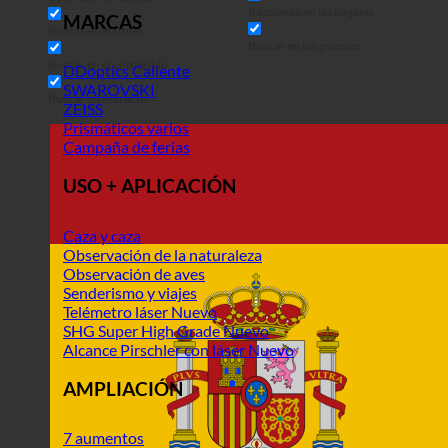
Búsqueda en las páginas
MARCAS
Buscar en el título
Buscar en los puestos
Buscar en el contenido
DDoptics
SWAROVSKI
Buscar en extracto
ZEISS
Prismáticos varios
Campaña de ferias
USO + APLICACIÓN
Caza y caza
Observación de la naturaleza
Observación de aves
Senderismo y viajes
Telémetro láser
SHG Super High Grade
Alcance Pirschler con láser
AMPLIACIÓN
7 aumentos