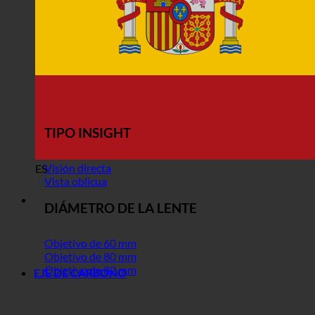
TIPO INSIGHT
Visión directa
ES
Vista oblicua
DIÁMETRO DE LA LENTE
Objetivo de 60 mm
Objetivo de 80 mm
Objetivo de 82 mm
EJE DE CARBONO